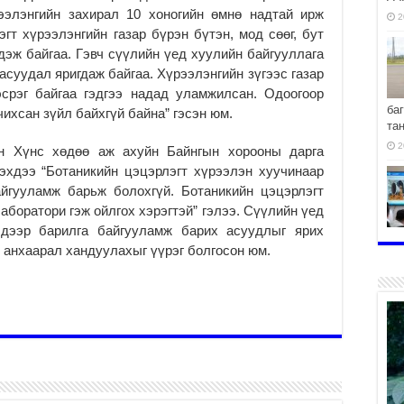
ээлэнгийн захирал 10 хоногийн өмнө надтай ирж
2
гт хүрээлэнгийн газар бүрэн бүтэн, мод сөөг, бут
дэж байгаа. Гэвч сүүлийн үед хуулийн байгууллага
асуудал яригдаж байгаа. Хүрээлэнгийн зүгээс газар
срэг байгаа гэдгээ надад уламжилсан. Одоогоор
ба
чихсан зүйл байхгүй байна” гэсэн юм.
та
2
н Хүнс хөдөө аж ахуйн Байнгын хорооны дарга
эхдээ “Ботаникийн цэцэрлэгт хүрээлэн хуучинаар
айгууламж барьж болохгүй. Ботаникийн цэцэрлэгт
боратори гэж ойлгох хэрэгтэй” гэлээ. Сүүлийн үед
р дээр барилга байгууламж барих асуудлыг ярих
хо
нхаарал хандуулахыг үүрэг болгосон юм.
2
2