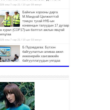
026 оны 7 сар 21 / 10 цаг 09 минут
Байнгын хорооны дарга
М.Мандхай Цөлжилттэй
тэмцэх тухай НҮБ-ын
конвенцын талуудын 17 дугаар
га хурал (СОР17)-ын бэлтгэл ажлын явцтай
нилцлаа
026 оны 7 сар 21 / 10 цаг 03 минут
Б.Пүрэвдагва: Бүтээн
байгуулалтын аливаа ажил
инженерийн хангамжийн
байгууллагуудын уялдаа
лбоогүйгээс саатах ёсгүй
026 оны 7 сар 20 / 17 цаг 21 минут
“Сэлбэ 20 минутын хот”
төслийн анхны 12 давхар
барилгын үндсэн карказ,
цутгалтын ажил дууслаа
026 оны 7 сар 20 / 17 цаг 17 минут
Мопед, скүүтер, тэдгээртэй
адилтгах үзүүлэлт бүхий