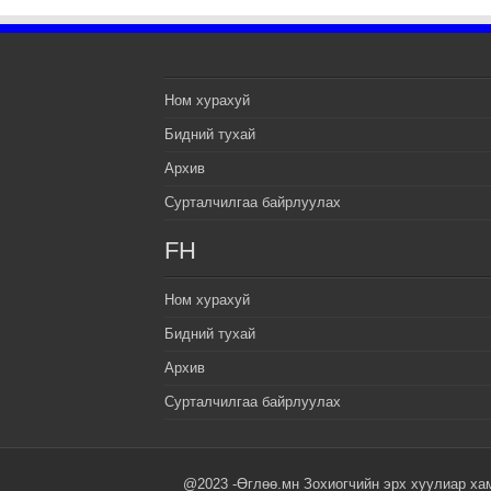
Ном хурахуй
Бидний тухай
Архив
Сурталчилгаа байрлуулах
FH
Ном хурахуй
Бидний тухай
Архив
Сурталчилгаа байрлуулах
@2023 -Өглөө.мн Зохиогчийн эрх хуулиар ха