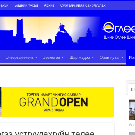
рахуй
Бидний тухай
Архив
Сурталчилгаа байрлуулах
Энтертайнмент
Зөвлөгөө
Шар мэдээ
Орон нутаг
Ир
Ш
2
гээ устгуулахгүйн төлөө