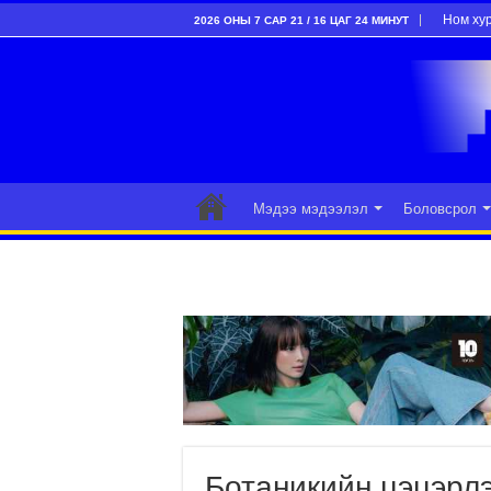
Ном ху
2026 ОНЫ 7 САР 21 / 16 ЦАГ 24 МИНУТ
Мэдээ мэдээлэл
Боловсрол
Ботаникийн цэцэрлэ