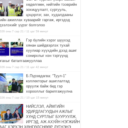
хөдөлгөөн, нийтийн тээврийн
зохицуулалт, сургууль,
цэцэрлэг, зах, худалдааны
вийн ажиллах хуваарийг гаргаж, иргэдэд
дээлэхийг үүрэг болголоо
026 оны 7 сар 21 / 11 цаг 59 минут
Гэр бүлийн хэрэг шүүхэд
хянан шийдвэрлэх тухай
хуулиар хүүхдийн дээд ашиг
сонирхлыг нэн тэргүүнд
нгахыг баталгаажууллаа
026 оны 7 сар 21 / 11 цаг 42 минут
Б.Пүрэвдагва: “Туул-1”
коллекторыг ашиглалтад
оруулж байж бид гэр
хорооллыг барилгажуулна
026 оны 7 сар 21 / 10 цаг 15 минут
НИЙСЛЭЛ, АЙМГИЙН
УДИРДЛАГУУДЫН АЖЛЫГ
ХҮНД СУРТЛЫГ БУУРУУЛЖ,
ИРГЭД, АЖ АХУЙН НЭГЖИЙН
ААГ ХЭРХЭН ХӨНГӨЛСНӨӨР ДҮГНЭНЭ