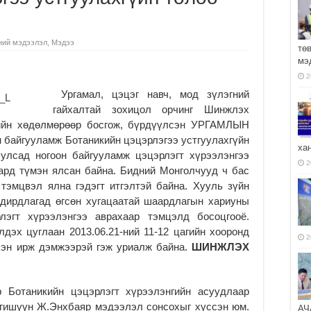
ний мэдээлэл
,
Мэдээ
тө
мэ
2
Ургамал, цэцэг навч, мод зүлэгний
гайхалтай зохицол орчинг Шинжлэх
ийн хөдөлмөрөөр босгож, бүрдүүлсэн УРГАМЛЫН
байгууламж Ботаникийн цэцэрлэгээ устгуулахгүйн
ха
 улсад ногоон байгууламж цэцэрлэгт хүрээлэнгээ
2
 ард түмэн ялсан байна. Бидний Монголчууд ч бас
тэмцвэл ялна гэдэгт итгэлтэй байна. Хууль зүйн
дирдлагад өгсөн хугацаатай шаардлагын хариуны
рлэгт хүрээлэнгээ аврахаар тэмцэлд босоцгооё.
лдэх цуглаан 2013.06.21-ний 11-12 цагийн хооронд
2
хэн ирж дэмжээрэй гэж уриалж байна.
ШИНЖЛЭХ
 Ботаникийн цэцэрлэгт хүрээлэнгийн асуудлаар
гишүүн Ж.Энхбаяр мэдээлэл сонсохыг хүссэн юм.
АЧ