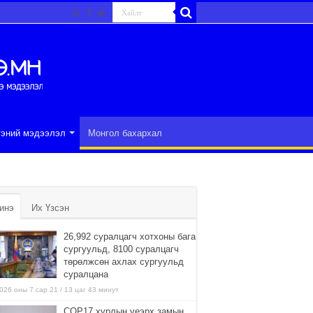
гэний мэдээлэл
Монгол бахархал
инэ
Их Үзсэн
26,992 суралцагч хотхоны бага
сургуульд, 8100 суралцагч
төрөлжсөн ахлах сургуульд
суралцана
026 оны 7 сар 21 / 13 цаг 43 минут
COP17 хурлын үеэрх замын