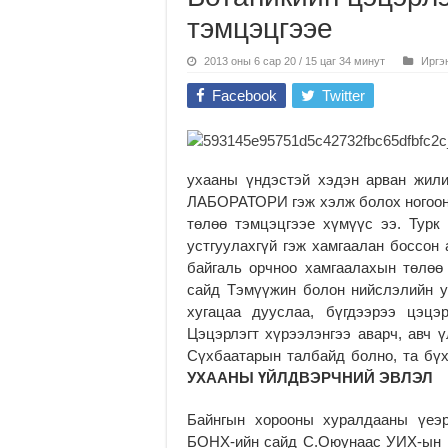
тэмцэцгээе
2013 оны 6 сар 20 / 15 цаг 34 минут
Иргэ
Facebook
Twitter
ухааны үндэстэй хэдэн арван жил
ЛАБОРАТОРИ гэж хэлж болох ногоон 
төлөө тэмцэцгээе хүмүүс ээ. Турк
устгуулахгүй гэж хамгаалан боссон
байгаль орчноо хамгаалахын төлөө 
сайд Тэмүүжин болон нийслэлийн у
хугацаа дууслаа, бүгдээрээ цэцэ
Цэцэрлэгт хүрээлэнгээ аварч, авч ү
Сүхбаатарын талбайд болно, та бү
УХААНЫ ҮЙЛДВЭРЧНИЙ ЭВЛЭЛ
Байнгын хорооны хуралдааны үеэр
БОНХ-ийн сайд С.Оюунаас УИХ-ын 