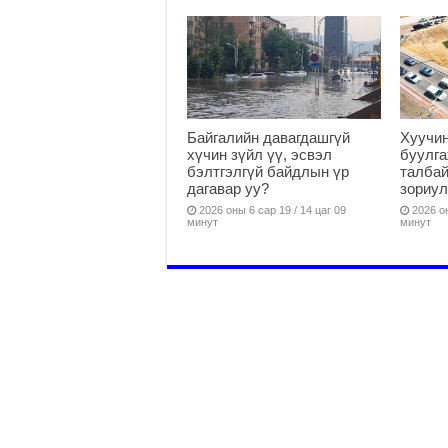
Байгалийн давагдашгүй
Хуучин
хүчин зүйл үү, эсвэл
буулга
бэлтгэлгүй байдлын үр
талбай
дагавар уу?
зориул
2026 оны 6 сар 19 / 14 цаг 09
2026 он
минут
минут