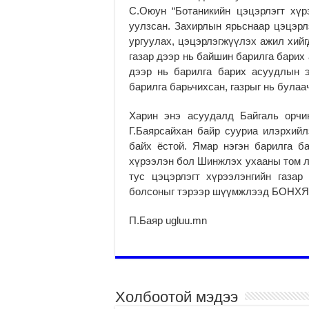
С.Оюун “Ботаникийн цэцэрлэгт хүр
уулзсан. Захирлын ярьснаар цэцэрлэ
ургуулах, цэцэрлэгжүүлэх ажил хийг
газар дээр нь байшин барилга барих 
дээр нь барилга барих асуудлын э
барилга барьчихсан, газрыг нь булаа
Харин энэ асуудалд Байгаль орчи
Г.Баярсайхан байр сууриа илэрхийл
байх ёстой. Ямар нэгэн барилга б
хүрээлэн бол Шинжлэх ухааны том ла
тус цэцэрлэгт хүрээлэнгийн газа
болсоныг тэрээр шүүмжлээд БОНХЯ а
П.Баяр ugluu.mn
Холбоотой мэдээ