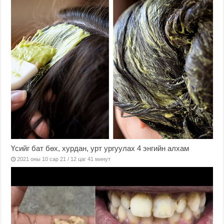
Үсийг бат бөх, хурдан, урт ургуулах 4 энгийн алхам
2021 оны 10 сар 21 / 12 цаг 41 минут