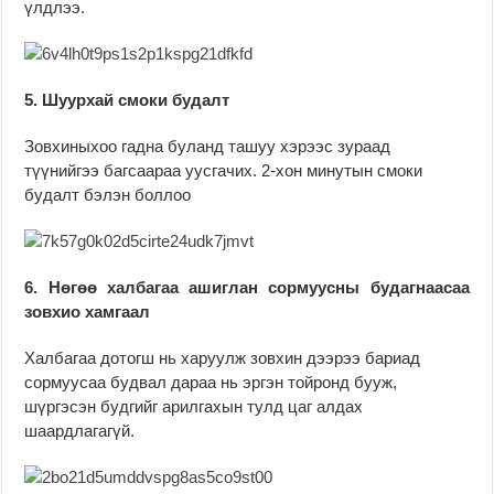
үлдлээ.
5. Шуурхай смоки будалт
Зовхиныхоо гадна буланд ташуу хэрээс зураад
түүнийгээ багсаараа уусгачих. 2-хон минутын смоки
будалт бэлэн боллоо
6. Нөгөө халбагаа ашиглан сормуусны будагнаасаа
зовхио хамгаал
Халбагаа дотогш нь харуулж зовхин дээрээ бариад
сормуусаа будвал дараа нь эргэн тойронд бууж,
шүргэсэн будгийг арилгахын тулд цаг алдах
шаардлагагүй.