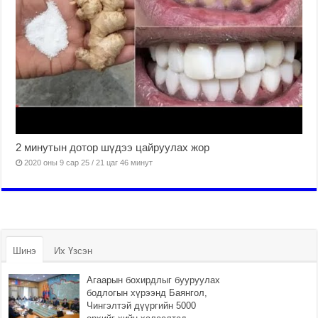
2 минутын дотор шүдээ цайруулах жор
2020 оны 9 сар 25 / 21 цаг 46 минут
Шинэ
Их Үзсэн
Агаарын бохирдлыг бууруулах
бодлогын хүрээнд Баянгол,
Чингэлтэй дүүргийн 5000