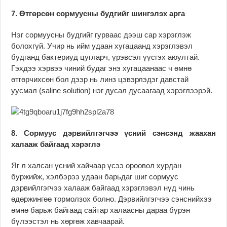
7. Өтгөрсөн сормуусны будгийг шингэлэх арга
Нэг сормуусны будгийг гурваас дээш сар хэрэглэж
болохгүй. Учир нь ийм удаан хугацаанд хэрэглэвэл
будганд бактериуд цугларч, үрэвсэл үүсгэх аюултай.
Гэхдээ хэрвээ чиний будаг энэ хугацаанаас ч өмнө
өтгөрчихсөн бол дээр нь линз цэвэрлэдэг давстай
уусмал (saline solution) нэг дусал дусаагаад хэрэглээрэй.
8. Сормуус дэрвийлгэгчээ үсний сэнсэнд жаахан
халааж байгаад хэрэглэ
Яг л халсан үсний хайчаар үсээ ороовол хурдан
буржийж, хэлбэрээ удаан барьдаг шиг сормуус
дэрвийлгэгчээ халааж байгаад хэрэглэвэл нүд чинь
өдөржингөө тормолзох болно. Дэрвийлгэгчээ сэнснийхээ
өмнө барьж байгаад сайтар халаасны дараа бүрэн
бүлээстэл нь хөргөж хавчаарай.