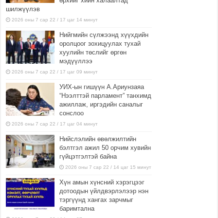
өрхийг хийн халаалтад
шилжүүлэв
2026 оны 7 сар 22 / 17 цаг 14 минут
Нийгмийн сүлжээнд хүүхдийн
оролцоог зохицуулах тухай
хуулийн төслийг өргөн
мэдүүллээ
2026 оны 7 сар 22 / 17 цаг 09 минут
УИХ-ын гишүүн А.Ариунзаяа
“Нээлттэй парламент” танхимд
ажиллаж, иргэдийн саналыг
сонслоо
2026 оны 7 сар 22 / 17 цаг 04 минут
Нийслэлийн өвөлжилтийн
бэлтгэл ажил 50 орчим хувийн
гүйцэтгэлтэй байна
2026 оны 7 сар 22 / 14 цаг 15 минут
Хүн амын хүнсний хэрэгцээг
дотоодын үйлдвэрлэлээр нэн
тэргүүнд хангах зарчмыг
баримтална