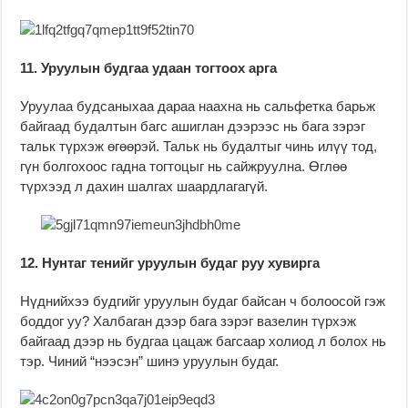
11. Уруулын будгаа удаан тогтоох арга
Уруулаа будсаныхаа дараа наахна нь сальфетка барьж
байгаад будалтын багс ашиглан дээрээс нь бага зэрэг
тальк түрхэж өгөөрэй. Тальк нь будалтыг чинь илүү тод,
гүн болгохоос гадна тогтоцыг нь сайжруулна. Өглөө
түрхээд л дахин шалгах шаардлагагүй.
12. Нунтаг тенийг уруулын будаг руу хувирга
Нүднийхээ будгийг уруулын будаг байсан ч болоосой гэж
боддог уу? Халбаган дээр бага зэрэг вазелин түрхэж
байгаад дээр нь будгаа цацаж багсаар холиод л болох нь
тэр. Чиний “нээсэн” шинэ уруулын будаг.