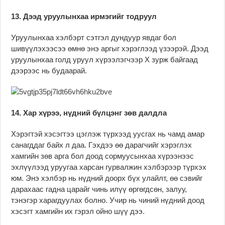
13. Дээд уруулынхаа ирмэгийг тодруул
Уруулынхаа хэлбэрт сэтгэл дундуур явдаг бол
шивүүлэхээсээ өмнө энэ аргыг хэрэглээд үзээрэй. Дээд
уруулынхаа голд уруул хүрээлэгчээр X зурж байгаад
дээрээс нь будаарай.
14. Хар хүрээ, нүдний бүлцэнг зөв далдла
Хэрэгтэй хэсэгтээ цэглэж түрхээд уусгах нь чамд амар
санагддаг байх л даа. Гэхдээ өө дарагчийг хэрэглэх
хамгийн зөв арга бол доод сормуусынхаа хүрээнээс
эхлүүлээд уруугаа харсан гурвалжин хэлбэрээр түрхэх
юм. Энэ хэлбэр нь нүдний доорх бүх улайлт, өө сэвийг
дарахаас гадна царайг чинь илүү өргөгдсөн, залуу,
тэнэгэр харагдуулах болно. Учир нь чиний нүдний доод
хэсэгт хамгийн их гэрэл ойно шүү дээ.