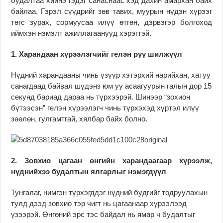
будалтаа хийнэ гэдэг санаснаас хэд дахин амархан байх
байлаа. Гэрэл сүүдрийг зөв тавих, муурын нүдэн хүрээг
төгс зурах, сормуусаа илүү өтгөн, дэрвэгэр болгоход
иймхэн нэмэлт ажиллагаанууд хэрэгтэй.
1. Харандаан хүрээлэгчийг гелэн рүү шилжүүл
Нүдний харандааны чинь үзүүр хэтэрхий нарийхан, хатуу
санагдаад байвал шүдэнз юм уу асаагуурын галын дор 15
секунд бариад дараа нь түрхээрэй. Шинээр “зохион
бүтээсэн” гелэн хүрээлэгч чинь түрхэхэд хүртэл илүү
зөөлөн, гулгамтгай, хялбар байх болно.
2. Зовхио цагаан өнгийн харандаагаар хүрээлж,
нүднийхээ будалтын ялгарлыг нэмэгдүүл
Тунгалаг, нимгэн түрхэгддэг нүдний будгийг тодруулахын
тулд дээд зовхио тэр чигт нь цагаанаар хүрээлээд
үзээрэй. Өнгөний эрс тэс байдал нь ямар ч будалтыг