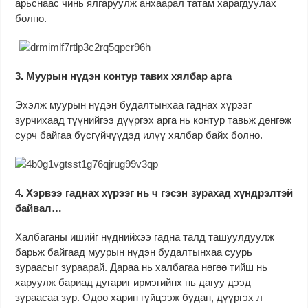
арьснаас чинь ялгаруулж анхаарал татам харагдуулах
болно.
3. Муурын нүдэн контур тавих хялбар арга
Эхэлж муурын нүдэн будалтынхаа гаднах хүрээг
зурчихаад түүнийгээ дүүргэх арга нь контур тавьж дөнгөж
сурч байгаа бүсгүйчүүдэд илүү хялбар байх болно.
4. Хэрвээ гаднах хүрээг нь ч гэсэн зурахад хүндрэлтэй
байвал…
Халбаганы ишийг нүднийхээ гадна талд ташуулдуулж
барьж байгаад муурын нүдэн будалтынхаа суурь
зураасыг зураарай. Дараа нь халбагаа нөгөө тийш нь
харуулж бариад дугариг ирмэгийнх нь дагуу дээд
зураасаа зур. Одоо харин гүйцээж будан, дүүргэх л