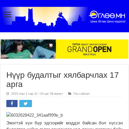
Нүүр будалтыг хялбарчлах 17
арга
2015 оны 2 сар 11 / 19 цаг 39 минут
Гоо сайхан
Эмэгтэй хүн бүр эдгээрийг мэддэг байсан бол хүссэн