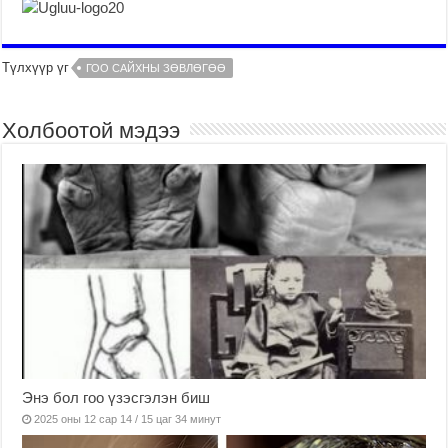
Түлхүүр үг
ГОО САЙХНЫ ЗӨВЛӨГӨӨ
Холбоотой мэдээ
Энэ бол гоо үзэсгэлэн биш
2025 оны 12 сар 14 / 15 цаг 34 минут