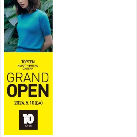
2026 оны 7 сар 21 / 16 цаг 43 минут
Ерөнхий сайд Н.Учрал БНХАУ-
аас Монгол Улсад суугаа
Элчин сайд Шэнь
Миньжюанийг хүлээн авч
уулзав
2026 оны 7 сар 21 / 16 цаг 39 минут
БҮГД НАЙРАМДАХ ТАЖИКИСТАН УЛСТАЙ
ЭДИЙН ЗАСГИЙН ХАМТЫН АЖИЛЛАГААГ
ӨРГӨЖҮҮЛНЭ
2026 оны 7 сар 21 / 16 цаг 34 минут
26,992 суралцагч хотхоны бага сургуульд, 8100
суралцагч төрөлжсөн ахлах сургуульд
суралцана
2026 оны 7 сар 21 / 13 цаг 43 минут
COP17 хурлын үеэрх замын хөдөлгөөн, нийтийн
тээврийн зохицуулалт, сургууль, цэцэрлэг, зах,
худалдааны төвийн ажиллах хуваарийг гаргаж,
иргэдэд мэдээлэхийг үүрэг болголоо
2026 оны 7 сар 21 / 11 цаг 59 минут