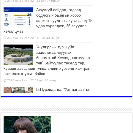
2026 оны 7 сар 22 / 14 цаг 07 минут
Аюулгүй байдал, гадаад
бодлогын байнгын хороо
ээлжит чуулганы хугацаанд 18
удаа хуралдаж, 36 асуудал
хэлэлцжээ
2026 оны 7 сар 22 / 11 цаг 43 минут
“4 улирлын турш үйл
ажиллагаа явуулах
боломжтой-Хүүхэд хөгжүүлэх
төв” байгуулах төсөлд төр,
хувийн хэвшлийн түншлэлийн хүрээнд хамтран
ажиллахыг урьж байна
2026 оны 7 сар 22 / 9 цаг 28 минут
Б.Пүрэвдагва: “Урт цагаан”-ыг
залуучууд чөлөөт цагаа
өнгөрүүлдэг, жуулчид зорьж
ирдэг цэг болгоно
2026 оны 7 сар 21 / 16 цаг 47 минут
Тусгай замын автобус /BRT/
төслийн удирдах хорооны
ээлжит хуралдаан боллоо