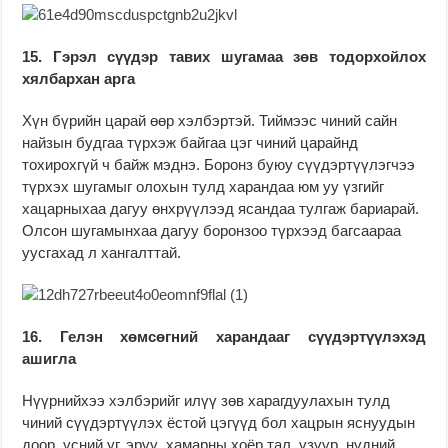
15. Гэрэл сүүдэр тавих шугамаа зөв тодорхойлох
хялбархан арга
Хүн бүрийн царай өөр хэлбэртэй. Тиймээс чиний сайн
найзын будгаа түрхэж байгаа цэг чиний царайнд
тохирохгүй ч байж мэднэ. Боронз буюу сүүдэртүүлэгчээ
түрхэх шугамыг олохын тулд харандаа юм уу үзгийг
хацарныхаа дагуу өнхрүүлээд ясандаа тулгаж бариарай.
Олсон шугамынхаа дагуу боронзоо түрхээд багсаараа
уусгахад л хангалттай.
16. Гелэн хөмсөгний харандааг сүүдэртүүлэхэд
ашигла
Нүүрнийхээ хэлбэрийг илүү зөв харагдуулахын тулд
чиний сүүдэртүүлэх ёстой цэгүүд бол хацрын яснуудын
доор, үсний уг, эрүү, хамарны хоёр тал, үзүүр, нүдний