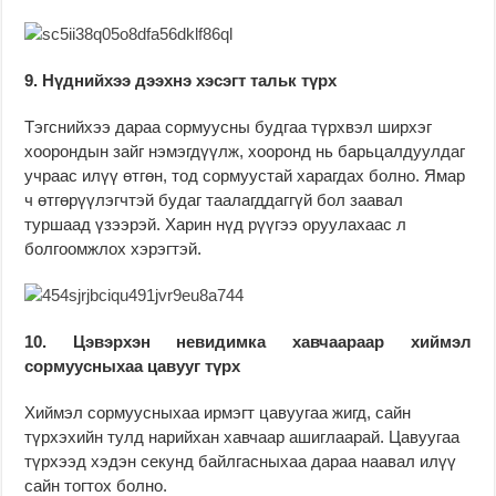
9. Нүднийхээ дээхнэ хэсэгт тальк түрх
Тэгснийхээ дараа сормуусны будгаа түрхвэл ширхэг
хоорондын зайг нэмэгдүүлж, хооронд нь барьцалдуулдаг
учраас илүү өтгөн, тод сормуустай харагдах болно. Ямар
ч өтгөрүүлэгчтэй будаг таалагддаггүй бол заавал
туршаад үзээрэй. Харин нүд рүүгээ оруулахаас л
болгоомжлох хэрэгтэй.
10. Цэвэрхэн невидимка хавчаараар хиймэл
сормуусныхаа цавууг түрх
Хиймэл сормуусныхаа ирмэгт цавуугаа жигд, сайн
түрхэхийн тулд нарийхан хавчаар ашиглаарай. Цавуугаа
түрхээд хэдэн секунд байлгасныхаа дараа наавал илүү
сайн тогтох болно.