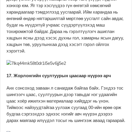
хонхор юм. Яг тэр хэсгүүдээ гүн өнгөтэй хөмсөгний
харандаагаар тэмдэглээд уусгаарай. Ийм харандаа нь
өнгөний өндөр нягтаршилтай мөртлөө уусгалт сайн авдаг,
будаг нь нүүдэггүй учраас сүүдэртүүлэхэд маш
тохиромжтой байдаг. Дараа нь гэрэлтүүлэгч ашиглан
хацрын ясны дээд хэсэг, духны гол, хамарны ясын дагуу,
хацрын төв, уруулынхаа дээд хэсэгт гэрэл ойлгох
хэрэгтэй.
17. Жорлонгийн суултуурын цаасаар нүүрээ арч
Анх сонсоход заваан л санагдаж байгаа байх. Гэхдээ тос
шингээгч цаас, суултуурын дээр тавьдаг нэг удаагийн
цаас хоёр ижилхэн материалаар хийгддэг нь үнэн.
Тиймээс найзуудтайгаа уулзаж суугаад 00-ийн өрөө орж
будгаа сэргээхдээ эднээс нэгийг авч нүүрэн дээрээ
дарах маягаар илүүдэл тосыг нь шингээж аваад гараарай.