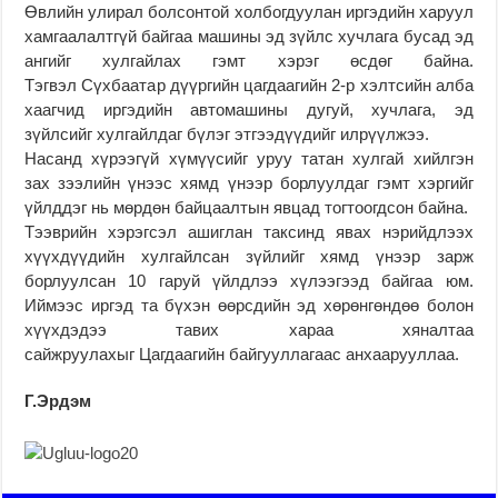
Өвлийн улирал болсонтой холбогдуулан иргэдийн харуул
хамгаалалтгүй байгаа машины эд зүйлс хучлага бусад эд
ангийг хулгайлах гэмт хэрэг өсдөг байна.
Тэгвэл Сүхбаата
р дүүргийн цагдаагийн 2-р хэлтсийн алба
хаагчид иргэдийн автомашины дугуй, хучлага, эд
зүйлсийг хулгайлдаг бүлэг этгээдүүдийг илрүүлжээ.
Насанд хүрээгүй хүмүүсийг уруу татан хулгай хийлгэн
зах зээлийн үнээс хямд үнээр борлуулдаг гэмт хэргийг
үйлддэг нь мөрдөн байцаалтын явцад тогтоогдсон байна.
Тээврийн хэрэгсэл ашиглан таксинд явах нэрийдлээх
хүүхдүүдийн хулгайлсан зүйлийг хямд үнээр зарж
борлуулсан 10 гаруй үйлдлээ хүлээгээд байгаа юм.
Иймээс иргэд та бүхэн өөрсдийн эд хөрөнгөндөө болон
хүүхдэдээ тавих хараа хяналтаа
сайжруулахыг Цагдаагийн байгууллагаас анхаарууллаа.
Г.Эрдэм