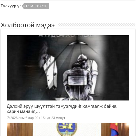
Түлхүүр үг
ГЭМТ ХЭРЭГ
Холбоотой мэдээ
Дэлхий эрүү шүүлттэй тэмуэгчдийг хамгаалж байна,
харин манайд…
2026 оны 6 сар 29 / 15 цаг 23 минут