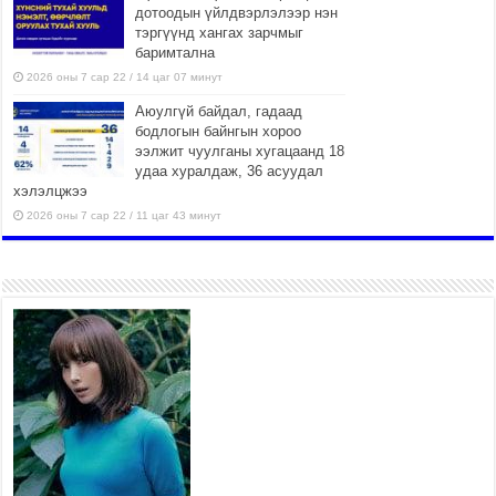
дотоодын үйлдвэрлэлээр нэн
тэргүүнд хангах зарчмыг
баримтална
2026 оны 7 сар 22 / 14 цаг 07 минут
Аюулгүй байдал, гадаад
бодлогын байнгын хороо
ээлжит чуулганы хугацаанд 18
удаа хуралдаж, 36 асуудал
хэлэлцжээ
2026 оны 7 сар 22 / 11 цаг 43 минут
“4 улирлын турш үйл
ажиллагаа явуулах
боломжтой-Хүүхэд хөгжүүлэх
төв” байгуулах төсөлд төр,
хувийн хэвшлийн түншлэлийн хүрээнд хамтран
ажиллахыг урьж байна
2026 оны 7 сар 22 / 9 цаг 28 минут
Б.Пүрэвдагва: “Урт цагаан”-ыг
залуучууд чөлөөт цагаа
өнгөрүүлдэг, жуулчид зорьж
ирдэг цэг болгоно
2026 оны 7 сар 21 / 16 цаг 47 минут