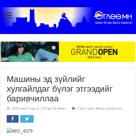
Машины эд зүйлийг
хулгайлдаг бүлэг этгээдийг
баривчиллаа
2015 оны 2 сар 11 / 23 цаг 52 минут
Гэмт хэрэг
,
Мэдээ мэдээлэл