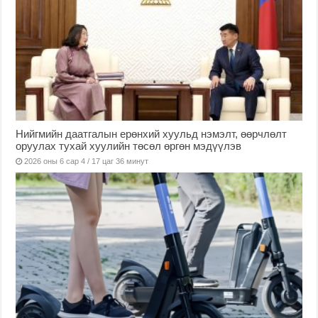
Нийгмийн даатгалын ерөнхий хуульд нэмэлт, өөрчлөлт
оруулах тухай хуулийн төсөл өргөн мэдүүлэв
2026 оны 6 сар 4 / 17 цаг 36 минут