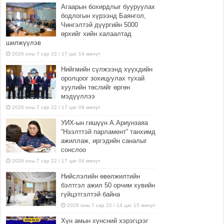
Агаарын бохирдлыг бууруулах
бодлогын хүрээнд Баянгол,
Чингэлтэй дүүргийн 5000
өрхийг хийн халаалтад
шилжүүлэв
2026 оны 7 сар 22 / 17 цаг 14 минут
Нийгмийн сүлжээнд хүүхдийн
оролцоог зохицуулах тухай
хуулийн төслийг өргөн
мэдүүллээ
2026 оны 7 сар 22 / 17 цаг 09 минут
УИХ-ын гишүүн А.Ариунзаяа
“Нээлттэй парламент” танхимд
ажиллаж, иргэдийн саналыг
сонслоо
2026 оны 7 сар 22 / 17 цаг 04 минут
Нийслэлийн өвөлжилтийн
бэлтгэл ажил 50 орчим хувийн
гүйцэтгэлтэй байна
2026 оны 7 сар 22 / 14 цаг 15 минут
Хүн амын хүнсний хэрэгцээг