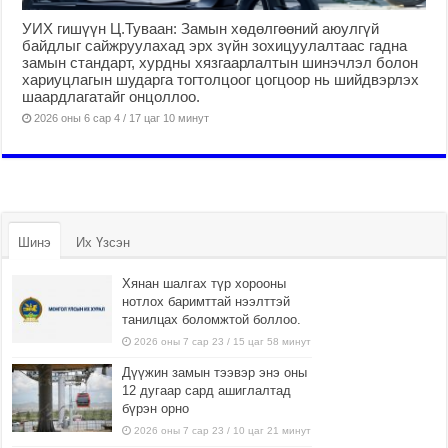
УИХ гишүүн Ц.Туваан: Замын хөдөлгөөний аюулгүй
байдлыг сайжруулахад эрх зүйн зохицуулалтаас гадна
замын стандарт, хурдны хязгаарлалтын шинэчлэл болон
хариуцлагын шударга тогтолцоог цогцоор нь шийдвэрлэх
шаардлагатайг онцоллоо.
2026 оны 6 сар 4 / 17 цаг 10 минут
Шинэ
Их Үзсэн
Хянан шалгах түр хорооны
нотлох баримттай нээлттэй
танилцах боломжтой боллоо.
2026 оны 7 сар 23 / 15 цаг 58 минут
Дүүжин замын тээвэр энэ оны
12 дугаар сард ашиглалтад
бүрэн орно
2026 оны 7 сар 23 / 10 цаг 21 минут