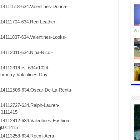
2
2
2