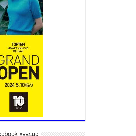
2026 оны 7 сар 15 / 11 цаг 14 минут
р усны аюулаас сэргийлж, нийслэлийн Онцгой
йдлын газрын 162 алба хаагч үүрэг гүйцэтгэж
йна
026 оны 7 сар 15 / 11 цаг 07 минут
дэсний их сурын харваанд 850 харваач цэц
ргэнээ сорьж байна
026 оны 7 сар 15 / 11 цаг 03 минут
в цэнгэлдэхийн эргэн тойронд
026 оны 7 сар 15 / 10 цаг 58 минут
дэсний их баяр наадмын шагайн харваа
санд хүрэгчдийн багийн харваагаар
гэлжилж байна
026 оны 7 сар 15 / 10 цаг 52 минут
дэсний их баяр наадмын хүчит бөхийн
рилдаан эхэллээ
026 оны 7 сар 15 / 10 цаг 46 минут
дэсний хувцасны өдрийг тохиолдуулан
cebook хуудас