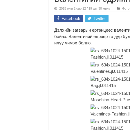
2015 оны 2 сар 12 / 19 цаг 30 минут
Фото
Facebook
Twitter
Дэлхийн загварын ертөнцөөс валенти
байна. Валентиний өдрөөр та дур бул
илүү чимэх болно.