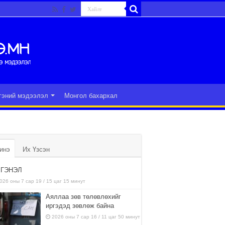
гэний мэдээлэл
Монгол бахархал
инэ
Их Үзсэн
ГЭНЭЛ
026 оны 7 сар 19 / 15 цаг 15 минут
Аяллаа зөв төлөвлөхийг
иргэдэд зөвлөж байна
2026 оны 7 сар 16 / 11 цаг 50 минут