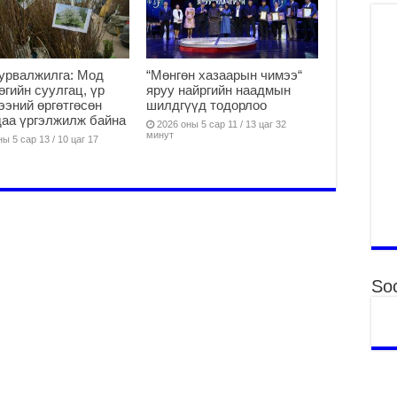
“Д
2
МО
БА
урвалжилга: Мод
“Мөнгөн хазаарын чимээ“
НА
өөгийн суулгац, үр
яруу найргийн наадмын
ДЭ
ээний өргөтгөсөн
шилдгүүд тодорлоо
2
аа үргэлжилж байна
2026 оны 5 сар 11 / 13 цаг 32
минут
ы 5 сар 13 / 10 цаг 17
МО
БҮ
ЕР
2
ТӨ
ЦЭ
2
Soc
Өв
да
2
УИ
на
ша