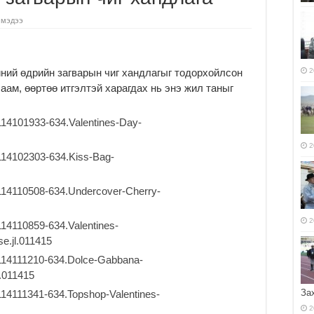
 мэдээ
ний өдрийн загварын чиг хандлагыг тодорхойлсон
2
аам, өөртөө итгэлтэй харагдах нь энэ жил таныг
2
2
За
2