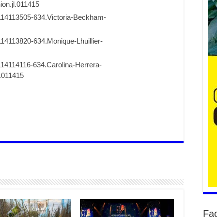
Үе
ба
ба
2
Үн
мэ
2
Тө
2
Үн
на
үр
2
Үн
ба
2
Үн
Fa