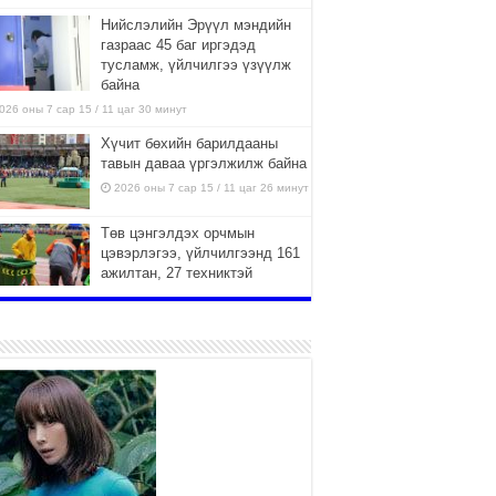
Нийслэлийн Эрүүл мэндийн
газраас 45 баг иргэдэд
тусламж, үйлчилгээ үзүүлж
байна
026 оны 7 сар 15 / 11 цаг 30 минут
Хүчит бөхийн барилдааны
тавын даваа үргэлжилж байна
2026 оны 7 сар 15 / 11 цаг 26 минут
Төв цэнгэлдэх орчмын
цэвэрлэгээ, үйлчилгээнд 161
ажилтан, 27 техниктэй
ажиллаж байна
026 оны 7 сар 15 / 11 цаг 22 минут
Наадмын амралтын өдрүүдэд
нийслэлийн эрүүл мэндийн
байгууллагууд дараах
хуваарийн дагуу ажиллана
026 оны 7 сар 15 / 11 цаг 18 минут
Үндэсний их баяр наадам
эхэллээ