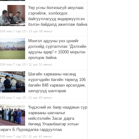
Үер усны болзошгүй аюулаас
сэргийлж, холбогдох
байгууллагууд өндөржүүлсэн
бэлэн байдалд ажиллаж байна
026 оны 7 сар 15 / 13 цаг 06 минут
Монгол адууны үнэ цэнийг
дэлхийд сурталчлах “Дэлхийн
адууны өдөр”-т 15000 морьтон
оролцож байна
026 оны 7 сар 15 / 11 цаг 51 минут
Шагайн харвааны насанд
хүрэгчдийн багийн төрөлд 106
багийн 848 харваач өрсөлдөж,
шилдгүүд шалгарав
026 оны 7 сар 15 / 11 цаг 45 минут
Үндэсний их баяр наадмын сур
харвааны шагналыг
нийслэлийн Засаг дарга
бөгөөд Улаанбаатар хотын
хирагч Б.Пүрэвдагва гардууллаа
026 оны 7 сар 15 / 11 цаг 41 минут