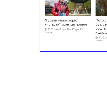
“Гурван үеийн торго
Фото с
хяргасан” уран хатгамалч
бут, с
үрслэг
2026 оны 5 сар 26 / 17 цаг 13
худалд
минут
2026 он
минут