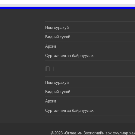
Ном хурахуй
Бидний тухай
Архив
Сурталчилгаа байрлуулах
FH
Ном хурахуй
Бидний тухай
Архив
Сурталчилгаа байрлуулах
@2023 -Өглөө.мн Зохиогчийн эрх хуулиар ха