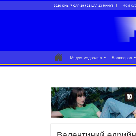
Ном ху
2026 ОНЫ 7 САР 19 / 21 ЦАГ 13 МИНУТ
Мэдээ мэдээлэл
Боловсрол
Валентиний өдрийн 