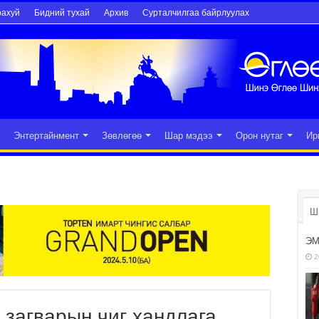
рахуй
Бидний тухай
Архив
Сурталчилгаа байрлуулах
Энтертайнмент
Зөвлөгөө
Шар мэдээ
Орон нутаг
Ир
Ш
ЭМ
2
загварын чиг хандлага