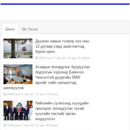
Шинэ
Их Үзсэн
Дүүжин замын тээвэр энэ оны
12 дугаар сард ашиглалтад
бүрэн орно
2026 оны 7 сар 23 / 10 цаг 21 минут
Агаарын бохирдлыг бууруулах
бодлогын хүрээнд Баянгол,
Чингэлтэй дүүргийн 5000
өрхийг хийн халаалтад
шилжүүлэв
2026 оны 7 сар 22 / 17 цаг 14 минут
Нийгмийн сүлжээнд хүүхдийн
оролцоог зохицуулах тухай
хуулийн төслийг өргөн
мэдүүллээ
2026 оны 7 сар 22 / 17 цаг 09 минут