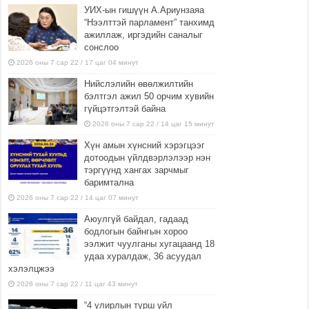
УИХ-ын гишүүн А.Ариунзаяа
“Нээлттэй парламент” танхимд
ажиллаж, иргэдийн саналыг
сонслоо
2026 оны 7 сар 22 / 17 цаг 04 минут
Нийслэлийн өвөлжилтийн
бэлтгэл ажил 50 орчим хувийн
гүйцэтгэлтэй байна
2026 оны 7 сар 22 / 14 цаг 15 минут
Хүн амын хүнсний хэрэгцээг
дотоодын үйлдвэрлэлээр нэн
тэргүүнд хангах зарчмыг
баримтална
2026 оны 7 сар 22 / 14 цаг 07 минут
Аюулгүй байдал, гадаад
бодлогын байнгын хороо
ээлжит чуулганы хугацаанд 18
удаа хуралдаж, 36 асуудал
хэлэлцжээ
2026 оны 7 сар 22 / 11 цаг 43 минут
“4 улирлын турш үйл