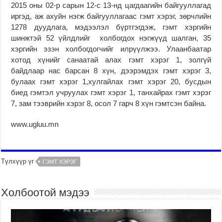
2015 оны 02-р сарын 12-с 13-нд цагдаагийн байгууллагад
иргэд, аж ахуйн нэгж байгууллагаас гэмт хэрэг, зөрчлийн
1278 дуудлага, мэдээлэл бүртгэгдэж, гэмт хэргийн
шинжтэй 52 үйлдлийг холбогдох нэгжүүд шалган, 35
хэргийн эзэн холбогдогчийг илрүүлжээ. Улаанбаатар
хотод хүнийг санаатай алах гэмт хэрэг 1, золгүй
байдлаар нас барсан 8 хүн, дээрэмдэх гэмт хэрэг 3,
булаах гэмт хэрэг 1,хулгайлах гэмт хэрэг 20, бусдын
биед гэмтэл учруулах гэмт хэрэг 1, танхайрах гэмт хэрэг
7, зам тээврийн хэрэг 8, осол 7 гарч 8 хүн гэмтсэн байна.
www.ugluu.mn
Түлхүүр үг
ГЭМТ ХЭРЭГ
Холбоотой мэдээ