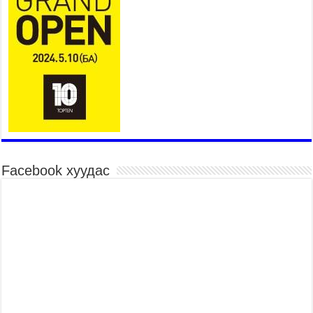
ӨРГӨЖҮҮЛНЭ
2026 оны 7 сар 21 / 16 цаг 34 минут
26,992 суралцагч хотхоны бага сургуульд, 8100
суралцагч төрөлжсөн ахлах сургуульд
суралцана
2026 оны 7 сар 21 / 13 цаг 43 минут
COP17 хурлын үеэрх замын хөдөлгөөн, нийтийн
тээврийн зохицуулалт, сургууль, цэцэрлэг, зах,
худалдааны төвийн ажиллах хуваарийг гаргаж,
иргэдэд мэдээлэхийг үүрэг болголоо
2026 оны 7 сар 21 / 11 цаг 59 минут
Facebook хуудас
Гэр бүлийн хэрэг шүүхэд хянан шийдвэрлэх
тухай хуулиар хүүхдийн дээд ашиг сонирхлыг
нэн тэргүүнд хангахыг баталгаажууллаа
2026 оны 7 сар 21 / 11 цаг 42 минут
Б.Пүрэвдагва: “Туул-1” коллекторыг ашиглалтад
оруулж байж бид гэр хорооллыг барилгажуулна
2026 оны 7 сар 21 / 10 цаг 15 минут
НИЙСЛЭЛ, АЙМГИЙН УДИРДЛАГУУДЫН
АЖЛЫГ ХҮНД СУРТЛЫГ БУУРУУЛЖ, ИРГЭД,