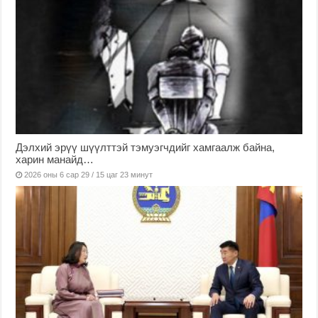
Дэлхий эрүү шүүлттэй тэмуэгчдийг хамгаалж байна,
харин манайд…
2026 оны 6 сар 29 / 15 цаг 23 минут