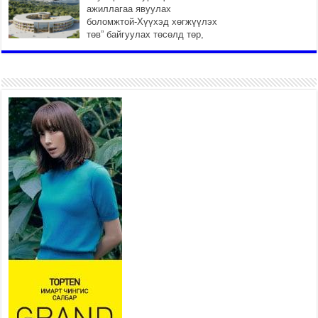
ажиллагаа явуулах
боломжтой-Хүүхэд хөгжүүлэх
төв” байгуулах төсөлд төр,
хувийн хэвшлийн түншлэлийн хүрээнд хамтран
ажиллахыг урьж байна
2026 оны 7 сар 22 / 9 цаг 28 минут
Б.Пүрэвдагва: “Урт цагаан”-ыг
залуучууд чөлөөт цагаа
өнгөрүүлдэг, жуулчид зорьж
ирдэг цэг болгоно
2026 оны 7 сар 21 / 16 цаг 47 минут
Тусгай замын автобус /BRT/
төслийн удирдах хорооны
ээлжит хуралдаан боллоо
2026 оны 7 сар 21 / 16 цаг 43 минут
Ерөнхий сайд Н.Учрал БНХАУ-аас Монгол Улсад
суугаа Элчин сайд Шэнь Миньжюанийг хүлээн
авч уулзав
2026 оны 7 сар 21 / 16 цаг 39 минут
БҮГД НАЙРАМДАХ ТАЖИКИСТАН УЛСТАЙ
ЭДИЙН ЗАСГИЙН ХАМТЫН АЖИЛЛАГААГ