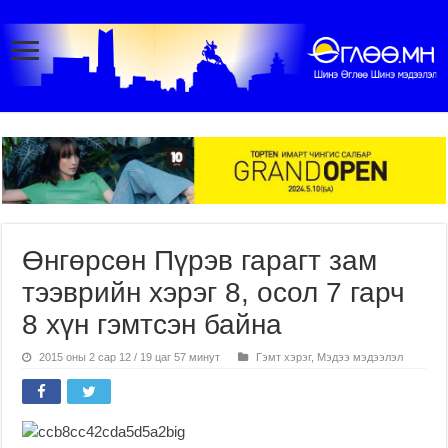
Өнгөрсөн Пүрэв гарагт зам
тээврийн хэрэг 8, осол 7 гарч
8 хүн гэмтсэн байна
2015 оны 2 сар 12 / 19 цаг 57 минут
Гэмт хэрэг
,
Мэдээ мэдээлэл