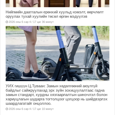
Нийгмийн даатгалын ерөнхий хуульд нэмэлт, өөрчлөлт
оруулах тухай хуулийн төсөл өргөн мэдүүлэв
2026 оны 6 сар 4 / 17 цаг 36 минут
УИХ гишүүн Ц.Туваан: Замын хөдөлгөөний аюулгүй
байдлыг сайжруулахад эрх зүйн зохицуулалтаас гадна
замын стандарт, хурдны хязгаарлалтын шинэчлэл болон
хариуцлагын шударга тогтолцоог цогцоор нь шийдвэрлэх
шаардлагатайг онцоллоо.
2026 оны 6 сар 4 / 17 цаг 10 минут