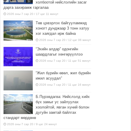
холбоотой нийслэлийн засаг
дарга захирамж гаргалаа
2026 оны 7 сар 20 / 17 цаг 11 минут
Төв цэвэрлэх байгууламжид
хоногт дунджаар 3 тонн хатуу
хог хаягдал ирж байна
2026 оны 7 сар 20 / 12 цаг 06 минут
“Эхийн алдар” одонгийн
шаардлагыг хөнгөрүүллээ
2026 оны 7 сар 20 / 11 цаг 51 минут
“Жил бүрийн өвөл, жил бүрийн
ижил асуудал”
2026 оны 7 сар 20 / 11 цаг 16 минут
Б.Пүрэвдагва: Нийслэлд хийх
бүх замыг ус зайлуулах
хоолойтой, явган хүний болон
дугуйн замтай байлгах
стандарт мөрдөнө
2026 оны 7 сар 20 / 9 цаг 24 минут