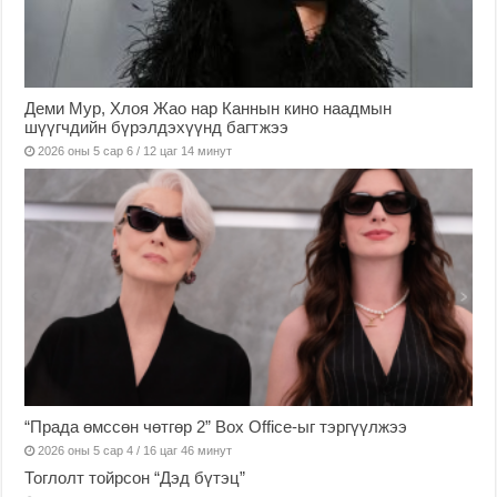
Деми Мур, Хлоя Жао нар Каннын кино наадмын
шүүгчдийн бүрэлдэхүүнд багтжээ
2026 оны 5 сар 6 / 12 цаг 14 минут
“Прада өмссөн чөтгөр 2” Box Office-ыг тэргүүлжээ
2026 оны 5 сар 4 / 16 цаг 46 минут
Тоглолт тойрсон “Дэд бүтэц”