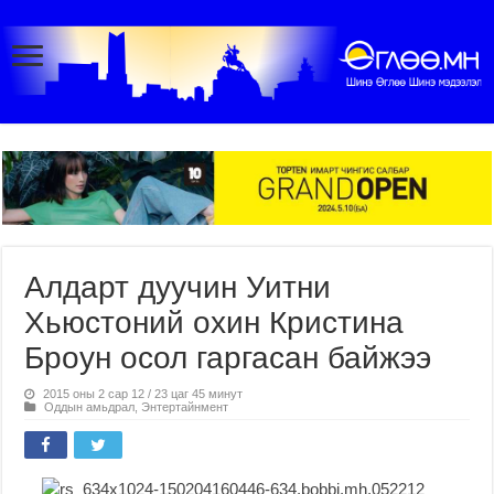
Алдарт дуучин Уитни
Хьюстоний охин Кристина
Броун осол гаргасан байжээ
2015 оны 2 сар 12 / 23 цаг 45 минут
Оддын амьдрал
,
Энтертайнмент