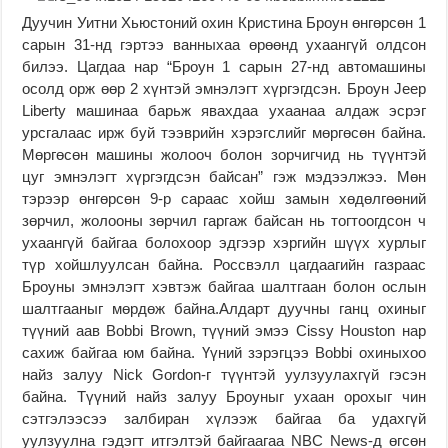
Дуучин Уитни Хьюстоний охин Кристина Броун өнгөрсөн 1
сарын 31-нд гэртээ ванныхаа өрөөнд ухаангүй олдсон
билээ. Цагдаа нар “Броун 1 сарын 27-нд автомашины
осолд орж өөр 2 хүнтэй эмнэлэгт хүргэгдсэн. Броун Jeep
Liberty машинаа барьж явахдаа ухаанаа алдаж эсрэг
урсгалаас ирж буй тээврийн хэрэгслийг мөргөсөн байна.
Мөргөсөн машины жолооч болон зорчигчид нь түүнтэй
цуг эмнэлэгт хүргэгдсэн байсан” гэж мэдээлжээ. Мөн
тэрээр өнгөрсөн 9-р сараас хойш замын хөдөлгөөний
зөрчил, жолооны зөрчил гаргаж байсан нь тогтоогдсон ч
ухаангүй байгаа болохоор эдгээр хэргийн шүүх хурлыг
түр хойшлуулсан байна. Россвэлл цагдаагийн газраас
Броуны эмнэлэгт хэвтэж байгаа шалтгаан болон ослын
шалтгааныг мөрдөж байна.Алдарт дуучны ганц охиныг
түүний аав Bobbi Brown, түүний эмээ Cissy Houston нар
сахиж байгаа юм байна. Үүний зэрэгцээ Bobbi охиныхоо
найз залуу Nick Gordon-г түүнтэй уулзуулахгүй гэсэн
байна. Түүний найз залуу Броуныг ухаан орохыг чин
сэтгэлээсээ залбиран хүлээж байгаа ба удахгүй
уулзуулна гэдэгт итгэлтэй байгаагаа NBC News-д өгсөн