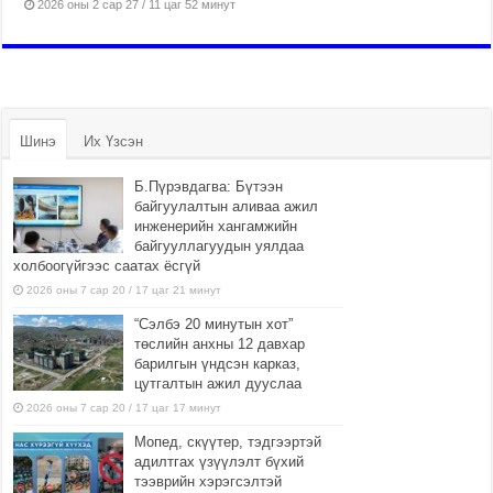
2026 оны 2 сар 27 / 11 цаг 52 минут
Шинэ
Их Үзсэн
Б.Пүрэвдагва: Бүтээн
байгуулалтын аливаа ажил
инженерийн хангамжийн
байгууллагуудын уялдаа
холбоогүйгээс саатах ёсгүй
2026 оны 7 сар 20 / 17 цаг 21 минут
“Сэлбэ 20 минутын хот”
төслийн анхны 12 давхар
барилгын үндсэн карказ,
цутгалтын ажил дууслаа
2026 оны 7 сар 20 / 17 цаг 17 минут
Мопед, скүүтер, тэдгээртэй
адилтгах үзүүлэлт бүхий
тээврийн хэрэгсэлтэй