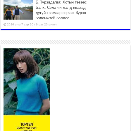
Б.Пүрэвдагва: Хотын төвөөс
Бэлх, Сэлх чиглэлд явахад
дугуйн замаар зорчих бүрэн
боломжтой боллоо
2026 оны 7 сар 20 / 9 цаг 20 минут
Хан-Уул дүүрэг, Чингисийн
өргөн чөлөөний ус зайлуулах
шугам хоолойн ажил 80
хувьтай үргэлжилж байна
2026 оны 7 сар 20 / 9 цаг 14 минут
Усархаг аадар бороо орж
байгаа тул аюулгүй байдлаа
хангаж, үер усны аюулаас
сэрэмжлэхийг нийслэлийн
Онцгой байдлын газраас анхааруулж байна
2026 оны 7 сар 20 / 9 цаг 09 минут
311 алба хаагч, 119 техник хэрэгсэлтэй ажиллаж
үер усны аюул, болзошгүй эрсдэлээс сэргийлж
байна
2026 оны 7 сар 20 / 9 цаг 05 минут
Аяллаа зөв төлөвлөхийг иргэдэд зөвлөж байна