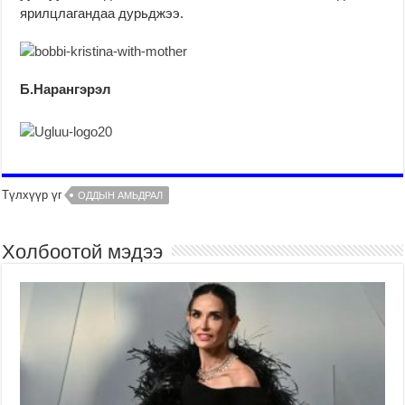
ярилцлагандаа дурьджээ.
Б.Нарангэрэл
Түлхүүр үг
ОДДЫН АМЬДРАЛ
Холбоотой мэдээ