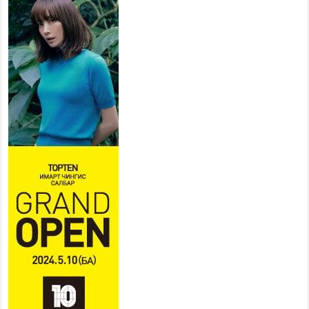
хувийн хэвшлийн түншлэлийн хүрээнд хамтран
ажиллахыг урьж байна
2026 оны 7 сар 22 / 9 цаг 28 минут
Б.Пүрэвдагва: “Урт цагаан”-ыг
залуучууд чөлөөт цагаа
өнгөрүүлдэг, жуулчид зорьж
ирдэг цэг болгоно
2026 оны 7 сар 21 / 16 цаг 47 минут
Тусгай замын автобус /BRT/ төслийн удирдах
хорооны ээлжит хуралдаан боллоо
2026 оны 7 сар 21 / 16 цаг 43 минут
Ерөнхий сайд Н.Учрал БНХАУ-аас Монгол Улсад
суугаа Элчин сайд Шэнь Миньжюанийг хүлээн
авч уулзав
2026 оны 7 сар 21 / 16 цаг 39 минут
БҮГД НАЙРАМДАХ ТАЖИКИСТАН УЛСТАЙ
ЭДИЙН ЗАСГИЙН ХАМТЫН АЖИЛЛАГААГ
ӨРГӨЖҮҮЛНЭ
2026 оны 7 сар 21 / 16 цаг 34 минут
26,992 суралцагч хотхоны бага сургуульд, 8100
суралцагч төрөлжсөн ахлах сургуульд