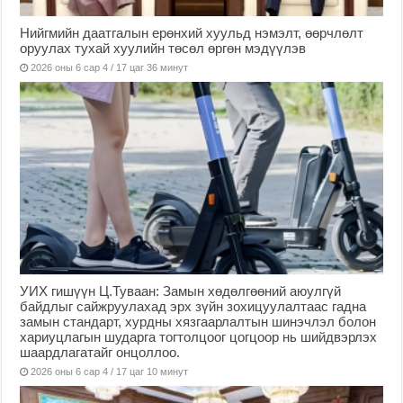
Нийгмийн даатгалын ерөнхий хуульд нэмэлт, өөрчлөлт
оруулах тухай хуулийн төсөл өргөн мэдүүлэв
2026 оны 6 сар 4 / 17 цаг 36 минут
УИХ гишүүн Ц.Туваан: Замын хөдөлгөөний аюулгүй
байдлыг сайжруулахад эрх зүйн зохицуулалтаас гадна
замын стандарт, хурдны хязгаарлалтын шинэчлэл болон
хариуцлагын шударга тогтолцоог цогцоор нь шийдвэрлэх
шаардлагатайг онцоллоо.
2026 оны 6 сар 4 / 17 цаг 10 минут