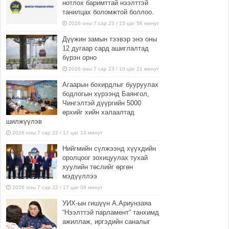
нотлох баримттай нээлттэй
танилцах боломжтой боллоо.
2026 оны 7 сар 23 / 15 цаг 58 минут
Дүүжин замын тээвэр энэ оны
12 дугаар сард ашиглалтад
бүрэн орно
2026 оны 7 сар 23 / 10 цаг 21 минут
Агаарын бохирдлыг бууруулах
бодлогын хүрээнд Баянгол,
Чингэлтэй дүүргийн 5000
өрхийг хийн халаалтад
шилжүүлэв
2026 оны 7 сар 22 / 17 цаг 14 минут
Нийгмийн сүлжээнд хүүхдийн
оролцоог зохицуулах тухай
хуулийн төслийг өргөн
мэдүүллээ
2026 оны 7 сар 22 / 17 цаг 09 минут
УИХ-ын гишүүн А.Ариунзаяа
“Нээлттэй парламент” танхимд
ажиллаж, иргэдийн саналыг