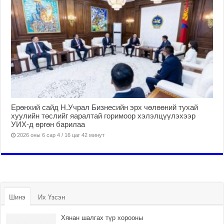
Ерөнхий сайд Н.Учрал Бизнесийн эрх чөлөөний тухай
хуулийн төслийг яаралтай горимоор хэлэлцүүлэхээр
УИХ-д өргөн барилаа
2026 оны 6 сар 4 / 16 цаг 42 минут
Шинэ
Их Үзсэн
Хянан шалгах түр хорооны