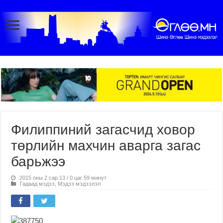
Филиппиний загасчид ховор
төрлийн махчин аварга загас
барьжээ
2015 оны 2 сар 13 / 0 цаг 59 минут
Гадаад мэдээ
,
Мэдээ мэдээлэл