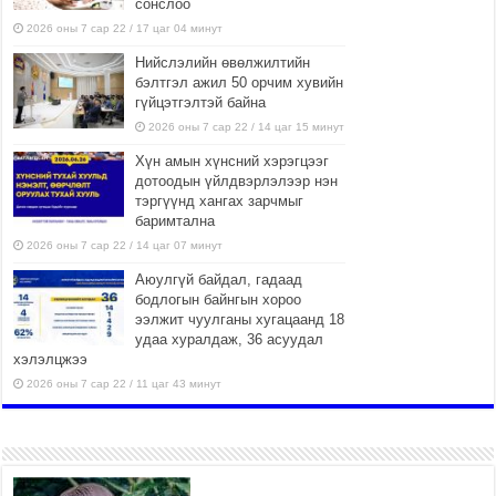
сонслоо
2026 оны 7 сар 22 / 17 цаг 04 минут
Нийслэлийн өвөлжилтийн
бэлтгэл ажил 50 орчим хувийн
гүйцэтгэлтэй байна
2026 оны 7 сар 22 / 14 цаг 15 минут
Хүн амын хүнсний хэрэгцээг
дотоодын үйлдвэрлэлээр нэн
тэргүүнд хангах зарчмыг
баримтална
2026 оны 7 сар 22 / 14 цаг 07 минут
Аюулгүй байдал, гадаад
бодлогын байнгын хороо
ээлжит чуулганы хугацаанд 18
удаа хуралдаж, 36 асуудал
хэлэлцжээ
2026 оны 7 сар 22 / 11 цаг 43 минут
“4 улирлын турш үйл
ажиллагаа явуулах
боломжтой-Хүүхэд хөгжүүлэх
төв” байгуулах төсөлд төр,