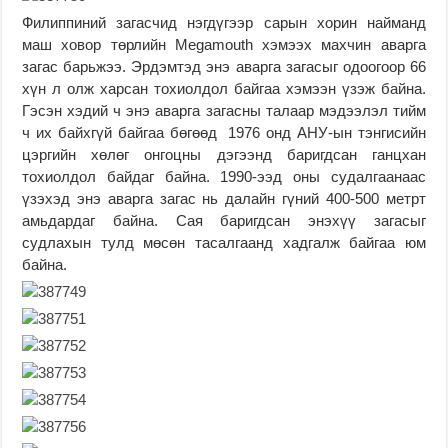
Филиппиний загасчид нэгдүгээр сарын хорин найманд
маш ховор төрлийн Megamouth хэмээх махчин аварга
загас барьжээ. Эрдэмтэд энэ аварга загасыг одоогоор 66
хүн л олж харсан тохиолдол байгаа хэмээн үзэж байна.
Гэсэн хэдий ч энэ аварга загасны талаар мэдээлэл тийм
ч их байхгүй байгаа бөгөөд 1976 онд АНУ-ын тэнгисийн
цэргийн хөлөг онгоцны дэгээнд баригдсан ганцхан
тохиолдол байдаг байна. 1990-ээд оны судалгаанаас
үзэхэд энэ аварга загас нь далайн гүний 400-500 метрт
амьдардаг байна. Сая баригдсан энэхүү загасыг
судлахын тулд мөсөн тасалгаанд хадгалж байгаа юм
байна.