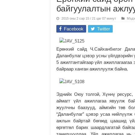
байгуулалтын ажлу
2015 оны 2 сар 15 / 21 цаг 07 минут
Мэдэ
Facebook
Twitter
Ерөнхий сайд Ч.Сайханбилэг Дал
Даланбулаг цэвэр усны үйлдвэрийн ү
5 ажилтантайгаар үйл ажиллагаагаа 
байраар ханган ажиллуулж байна.
Эднийх Оюу толгой, Хүннү ресурс, 
аймагт үйл ажиллагаа явуулж бай
жуулчны баазууд, аймгийн төв бо
“Даланбулаг” цэвэр усаа нийлүүлж 
ажлын байртай бөгөөд цаашид үйл
өргөтгөл барих шаардлагатай байг
танилцууллаа. Үйл ажиллагаа нь 