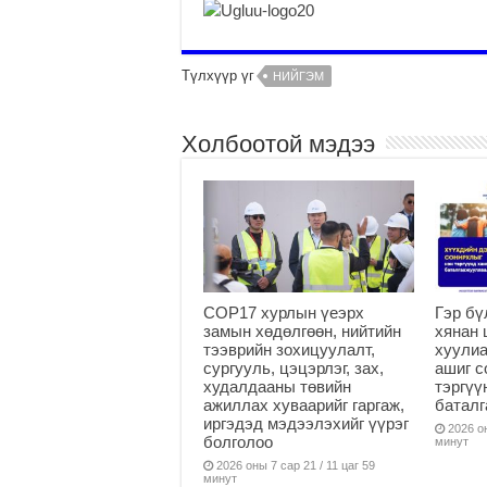
Түлхүүр үг
НИЙГЭМ
Холбоотой мэдээ
COP17 хурлын үеэрх
Гэр бү
замын хөдөлгөөн, нийтийн
хянан 
тээврийн зохицуулалт,
хуулиа
сургууль, цэцэрлэг, зах,
ашиг с
худалдааны төвийн
тэргүү
ажиллах хуваарийг гаргаж,
батал
иргэдэд мэдээлэхийг үүрэг
2026 он
болголоо
минут
2026 оны 7 сар 21 / 11 цаг 59
минут