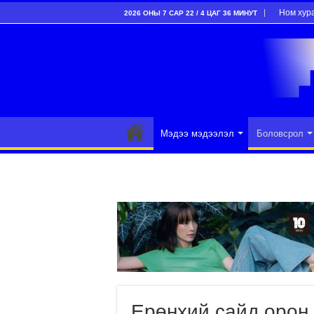
Ном хур
2026 ОНЫ 7 САР 22 / 4 ЦАГ 36 МИНУТ
Мэдээ мэдээлэл
Боловсрол
Ерөнхий сайд орон 