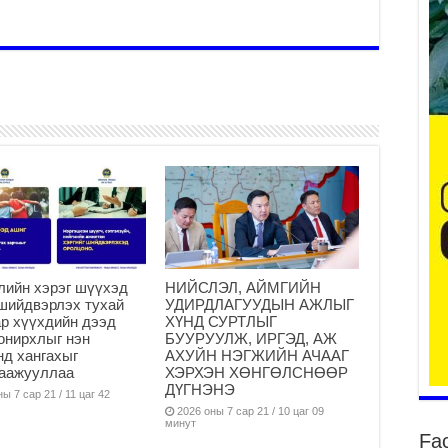
ба
та
2
Б.
аж
уя
2
“С
да
лийн хэрэг шүүхэд
НИЙСЛЭЛ, АЙМГИЙН
ду
шийдвэрлэх тухай
УДИРДЛАГУУДЫН АЖЛЫГ
р хүүхдийн дээд
ХҮНД СУРТЛЫГ
2
онирхлыг нэн
БУУРУУЛЖ, ИРГЭД, АЖ
Мо
нд хангахыг
АХУЙН НЭГЖИЙН АЧААГ
бү
гаажууллаа
ХЭРХЭН ХӨНГӨЛСНӨӨР
ни
ДҮГНЭНЭ
ы 7 сар 21 / 11 цаг 42
2
2026 оны 7 сар 21 / 10 цаг 09
минут
Fa
Тө