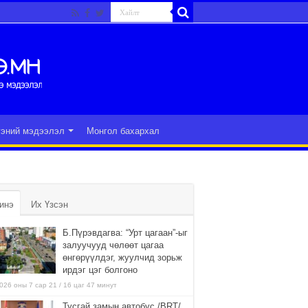
гэний мэдээлэл
Монгол бахархал
инэ
Их Үзсэн
Б.Пүрэвдагва: “Урт цагаан”-ыг
залуучууд чөлөөт цагаа
өнгөрүүлдэг, жуулчид зорьж
ирдэг цэг болгоно
026 оны 7 сар 21 / 16 цаг 47 минут
Тусгай замын автобус /BRT/