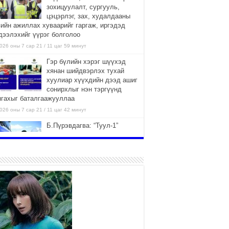
зохицуулалт, сургууль,
цэцэрлэг, зах, худалдааны
вийн ажиллах хуваарийг гаргаж, иргэдэд
дээлэхийг үүрэг болголоо
026 оны 7 сар 21 / 11 цаг 59 минут
Гэр бүлийн хэрэг шүүхэд
хянан шийдвэрлэх тухай
хуулиар хүүхдийн дээд ашиг
сонирхлыг нэн тэргүүнд
нгахыг баталгаажууллаа
026 оны 7 сар 21 / 11 цаг 42 минут
Б.Пүрэвдагва: “Туул-1”
коллекторыг ашиглалтад
оруулж байж бид гэр
хорооллыг барилгажуулна
026 оны 7 сар 21 / 10 цаг 15 минут
НИЙСЛЭЛ, АЙМГИЙН
УДИРДЛАГУУДЫН АЖЛЫГ
ХҮНД СУРТЛЫГ БУУРУУЛЖ,
ИРГЭД, АЖ АХУЙН НЭГЖИЙН
ААГ ХЭРХЭН ХӨНГӨЛСНӨӨР ДҮГНЭНЭ
026 оны 7 сар 21 / 10 цаг 09 минут