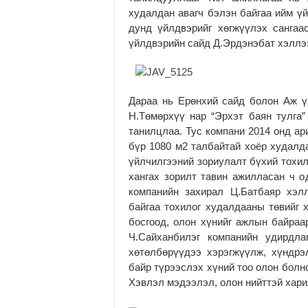
худалдан авагч бэлэн байгаа ийм ү
дунд үйлдвэрийг хөгжүүлэх санга
үйлдвэрийн сайд Д.Эрдэнэбат хэллэ
Дараа нь Ерөнхий сайд болон Аж ү
Н.Төмөрхүү нар “Эрхэт баян тулга
танилцлаа. Тус компани 2014 онд ар
бүр 1080 м2 талбайтай хоёр худалд
үйлчилгээний зориулалт бүхий тохил
хангах зорилт тавин ажилласан ч о
компанийн захирал Ц.Батбаяр хэл
байгаа тохилог худалдааны төвийг 
босгоод, олон хүнийг ажлын байраа
Ч.Сайханбилэг компанийн удирдла
хөтөлбөрүүдээ хэрэгжүүлж, хүндр
байр түрээслэх хүний тоо олон болно
Хэвлэл мэдээлэл, олон нийттэй хар