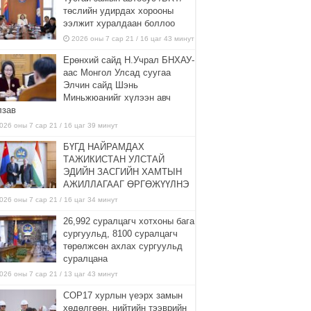
төслийн удирдах хорооны
ээлжит хуралдаан боллоо
2026 оны 7 сар 21 / 16 цаг 43 минут
Ерөнхий сайд Н.Учрал БНХАУ-
аас Монгол Улсад суугаа
Элчин сайд Шэнь
Миньжюанийг хүлээн авч
лзав
026 оны 7 сар 21 / 16 цаг 39 минут
БҮГД НАЙРАМДАХ
ТАЖИКИСТАН УЛСТАЙ
ЭДИЙН ЗАСГИЙН ХАМТЫН
АЖИЛЛАГААГ ӨРГӨЖҮҮЛНЭ
026 оны 7 сар 21 / 16 цаг 34 минут
26,992 суралцагч хотхоны бага
сургуульд, 8100 суралцагч
төрөлжсөн ахлах сургуульд
суралцана
026 оны 7 сар 21 / 13 цаг 43 минут
COP17 хурлын үеэрх замын
хөдөлгөөн, нийтийн тээврийн