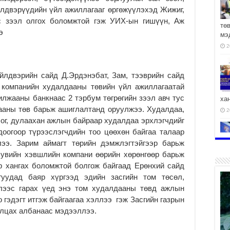
йлдвэрүүдийн үйл ажиллагааг өргөжүүлэхэд Жижиг,
ас зээл олгох боломжтой гэж УИХ-ын гишүүн, Аж
тө
э
мэ
2
йлдвэрийн сайд Д.Эрдэнэбат, Зам, тээврийн сайд
” компанийн худалдааны төвийн үйл ажиллагаатай
илжааны банкнаас 2 тэрбум төгрөгийн зээл авч тус
ха
ааны төв барьж ашиглалтанд оруулжээ. Худалдаа,
2
ог, дулаахан ажлын байраар худалдаа эрхлэгчдийг
доогоор түрээслэгчдийн тоо цөөхөн байгаа талаар
лээ. Зарим аймагт төрийн дэмжлэгтэйгээр барьж
хувийн хэвшлийн компани өөрийн хөрөнгөөр барьж
р хангах боломжтой болгож байгаад Ерөнхий сайд
2
гуудад баяр хүргээд эдийн засгийн том төсөл,
элээс гарах үед энэ том худалдааны төвд ажлын
 гэдэгт итгэж байгаагаа хэллээ гэж Засгийн газрын
илцах албанаас мэдээллээ.
АЧ
2