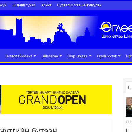
ахуй
Бидний тухай
Архив
Сурталчилгаа байрлуулах
Энтертайнмент
Зөвлөгөө
Шар мэдээ
Орон нутаг
Ир
Ш
2
нутгийн бүтээн