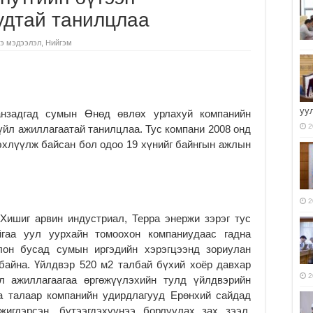
удтай танилцлаа
э мэдээлэл
,
Нийгэм
уу
анзадгад сумын Өнөд өвлөх урлахуй компанийн
2
йл ажиллагаатай танилцлаа. Тус компани 2008 онд
эхлүүлж байсан бол одоо 19 хүнийг байнгын ажлын
2
Хишиг арвин индустриал, Терра энержи зэрэг тус
гаа уул уурхайн томоохон компаниудаас гадна
лон бусад сумын иргэдийн хэрэгцээнд зориулан
байна. Үйлдвэр 520 м2 талбай бүхий хоёр давхар
2
 ажиллагаагаа өргөжүүлэхийн тулд үйлдвэрийн
аа талаар компанийн удирдлагууд Ерөнхий сайдад
жигдэрсэн, бүтээгдэхүүнээ борлуулах зах зээл,