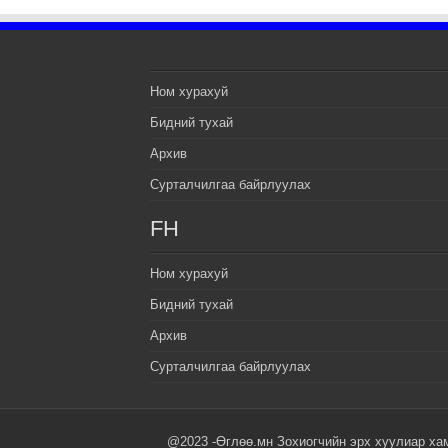
Ном хурахуй
Бидний тухай
Архив
Сурталчилгаа байрлуулах
FH
Ном хурахуй
Бидний тухай
Архив
Сурталчилгаа байрлуулах
@2023 -Өглөө.мн Зохиогчийн эрх хуулиар ха