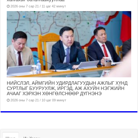
2026 оны 7 сар 21 / 11 цаг 42 минут
НИЙСЛЭЛ, АЙМГИЙН УДИРДЛАГУУДЫН АЖЛЫГ ХҮНД
СУРТЛЫГ БУУРУУЛЖ, ИРГЭД, АЖ АХУЙН НЭГЖИЙН
АЧААГ ХЭРХЭН ХӨНГӨЛСНӨӨР ДҮГНЭНЭ
2026 оны 7 сар 21 / 10 цаг 09 минут