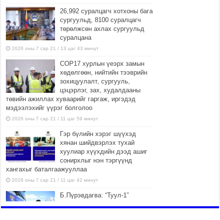
26,992 суралцагч хотхоны бага
сургуульд, 8100 суралцагч
төрөлжсөн ахлах сургуульд
суралцана
2026 оны 7 сар 21 / 13 цаг 43 минут
COP17 хурлын үеэрх замын
хөдөлгөөн, нийтийн тээврийн
зохицуулалт, сургууль,
цэцэрлэг, зах, худалдааны
төвийн ажиллах хуваарийг гаргаж, иргэдэд
мэдээлэхийг үүрэг болголоо
2026 оны 7 сар 21 / 11 цаг 59 минут
Гэр бүлийн хэрэг шүүхэд
хянан шийдвэрлэх тухай
хуулиар хүүхдийн дээд ашиг
сонирхлыг нэн тэргүүнд
хангахыг баталгаажууллаа
2026 оны 7 сар 21 / 11 цаг 42 минут
Б.Пүрэвдагва: “Туул-1”
коллекторыг ашиглалтад
оруулж байж бид гэр