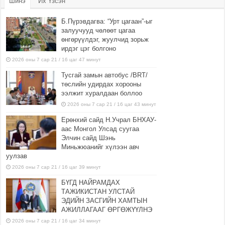
Шинэ
Их Үзсэн
Б.Пүрэвдагва: “Урт цагаан”-ыг
залуучууд чөлөөт цагаа
өнгөрүүлдэг, жуулчид зорьж
ирдэг цэг болгоно
2026 оны 7 сар 21 / 16 цаг 47 минут
Тусгай замын автобус /BRT/
төслийн удирдах хорооны
ээлжит хуралдаан боллоо
2026 оны 7 сар 21 / 16 цаг 43 минут
Ерөнхий сайд Н.Учрал БНХАУ-
аас Монгол Улсад суугаа
Элчин сайд Шэнь
Миньжюанийг хүлээн авч
уулзав
2026 оны 7 сар 21 / 16 цаг 39 минут
БҮГД НАЙРАМДАХ
ТАЖИКИСТАН УЛСТАЙ
ЭДИЙН ЗАСГИЙН ХАМТЫН
АЖИЛЛАГААГ ӨРГӨЖҮҮЛНЭ
2026 оны 7 сар 21 / 16 цаг 34 минут