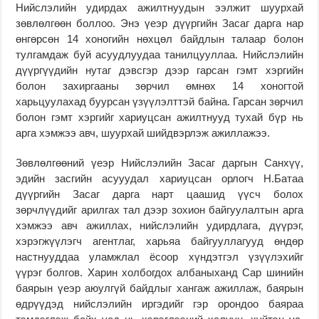
Нийслэлийн удирдах ажилтнуудын ээлжит шуурхай
зөвлөлгөөн боллоо. Энэ үеэр дүүргийн Засаг дарга нар
өнгөрсөн 14 хоногийн нөхцөл байдлын талаар болон
тулгамдаж буй асуудлуудаа танилцууллаа. Нийслэлийн
дүүргүүдийн нутаг дэвсгэр дээр гарсан гэмт хэргийн
болон захиргааны зөрчил өмнөх 14 хоногтой
харьцуулахад буурсан үзүүлэлттэй байна. Гарсан зөрчил
болон гэмт хэргийг хариуцсан ажилтнууд тухай бүр нь
арга хэмжээ авч, шуурхай шийдвэрлэж ажиллажээ.
Зөвлөлгөөний үеэр Нийслэлийн Засаг даргын Санхүү,
эдийн засгийн асууудал хариуцсан орлогч Н.Батаа
дүүргийн Засаг дарга нарт цаашид үүсч болох
зөрчлүүдийг арилгах тал дээр зохион байгуулалтын арга
хэмжээ авч ажиллах, нийслэлийн удирдлага, дүүрэг,
хэрэгжүүлэгч агентлаг, харьяа байгууллагууд өндөр
настнууддаа уламжлал ёсоор хүндэтгэл үзүүлэхийг
үүрэг болгов. Харин холбогдох албаныханд Сар шинийн
баярын үеэр аюулгүй байдлыг хангаж ажиллаж, баярын
өдрүүдэд нийслэлийн иргэдийг гэр орондоо баяраа