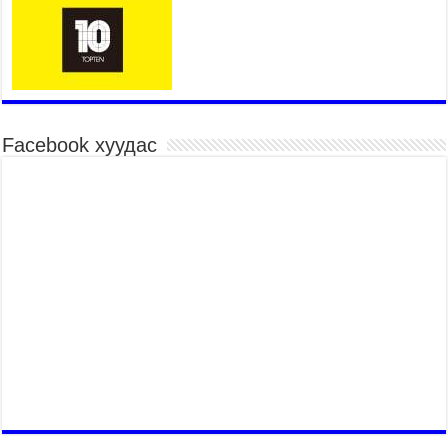
дууслаа
2026 оны 7 сар 20 / 17 цаг 17 минут
Мопед, скүүтер, тэдгээртэй адилтгах үзүүлэлт
бүхий тээврийн хэрэгсэлтэй холбоотой
нийслэлийн засаг дарга захирамж гаргалаа
2026 оны 7 сар 20 / 17 цаг 11 минут
Facebook хуудас
Төв цэвэрлэх байгууламжид хоногт дунджаар 3
тонн хатуу хог хаягдал ирж байна
2026 оны 7 сар 20 / 12 цаг 06 минут
“Эхийн алдар” одонгийн шаардлагыг
хөнгөрүүллээ
2026 оны 7 сар 20 / 11 цаг 51 минут
“Жил бүрийн өвөл, жил бүрийн ижил асуудал”
2026 оны 7 сар 20 / 11 цаг 16 минут
Б.Пүрэвдагва: Нийслэлд хийх бүх замыг ус
зайлуулах хоолойтой, явган хүний болон дугуйн
замтай байлгах стандарт мөрдөнө
2026 оны 7 сар 20 / 9 цаг 24 минут
Б.Пүрэвдагва: Хотын төвөөс Бэлх, Сэлх
чиглэлд явахад дугуйн замаар зорчих бүрэн