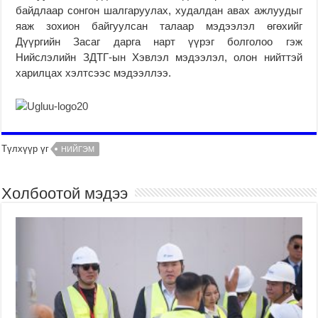
байдлаар сонгон шалгаруулах, худалдан авах ажлуудыг
яаж зохион байгуулсан талаар мэдээлэл өгөхийг
Дүүргийн Засаг дарга нарт үүрэг болголоо гэж
Нийслэлийн ЗДТГ-ын Хэвлэл мэдээлэл, олон нийттэй
харилцах хэлтсээс мэдээллээ.
Түлхүүр үг
НИЙГЭМ
Холбоотой мэдээ