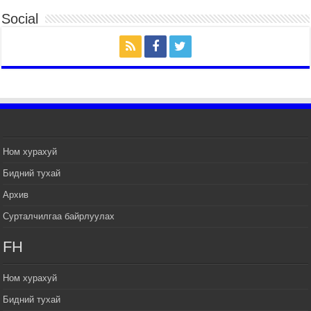
боломжтой боллоо
Social
2026 оны 7 сар 20 / 9 цаг 20 минут
Хан-Уул дүүрэг, Чингисийн өргөн чөлөөний ус
зайлуулах шугам хоолойн ажил 80 хувьтай
үргэлжилж байна
2026 оны 7 сар 20 / 9 цаг 14 минут
Усархаг аадар бороо орж байгаа тул аюулгүй
байдлаа хангаж, үер усны аюулаас
сэрэмжлэхийг нийслэлийн Онцгой байдлын
газраас анхааруулж байна
Ном хурахуй
2026 оны 7 сар 20 / 9 цаг 09 минут
Бидний тухай
311 алба хаагч, 119 техник хэрэгсэлтэй ажиллаж
Архив
үер усны аюул, болзошгүй эрсдэлээс сэргийлж
байна
Сурталчилгаа байрлуулах
2026 оны 7 сар 20 / 9 цаг 05 минут
FH
Аяллаа зөв төлөвлөхийг иргэдэд зөвлөж байна
2026 оны 7 сар 16 / 11 цаг 50 минут
Ном хурахуй
Үер усны болзошгүй аюулаас сэргийлж,
холбогдох байгууллагууд өндөржүүлсэн бэлэн
Бидний тухай
байдалд ажиллаж байна