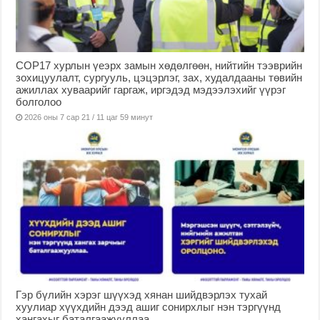
COP17 хурлын үеэрх замын хөдөлгөөн, нийтийн тээврийн
зохицуулалт, сургууль, цэцэрлэг, зах, худалдааны төвийн
ажиллах хуваарийг гаргаж, иргэдэд мэдээлэхийг үүрэг
болголоо
2026 оны 7 сар 21 / 11 цаг 59 минут
Гэр бүлийн хэрэг шүүхэд хянан шийдвэрлэх тухай
хуулиар хүүхдийн дээд ашиг сонирхлыг нэн тэргүүнд
хангахыг баталгаажууллаа