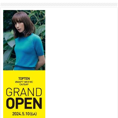
хорооллыг барилгажуулна
2026 оны 7 сар 21 / 10 цаг 15 минут
НИЙСЛЭЛ, АЙМГИЙН
УДИРДЛАГУУДЫН АЖЛЫГ
ХҮНД СУРТЛЫГ БУУРУУЛЖ,
ИРГЭД, АЖ АХУЙН НЭГЖИЙН
АЧААГ ХЭРХЭН ХӨНГӨЛСНӨӨР ДҮГНЭНЭ
2026 оны 7 сар 21 / 10 цаг 09 минут
Байнгын хорооны дарга
М.Мандхай Цөлжилттэй
тэмцэх тухай НҮБ-ын
конвенцын талуудын 17 дугаар
бага хурал (СОР17)-ын бэлтгэл ажлын явцтай
танилцлаа
2026 оны 7 сар 21 / 10 цаг 03 минут
Б.Пүрэвдагва: Бүтээн байгуулалтын аливаа
ажил инженерийн хангамжийн байгууллагуудын
уялдаа холбоогүйгээс саатах ёсгүй
2026 оны 7 сар 20 / 17 цаг 21 минут
“Сэлбэ 20 минутын хот” төслийн анхны 12
давхар барилгын үндсэн карказ, цутгалтын ажил