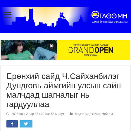
Ерөнхий сайд Ч.Сайханбилэг
Дундговь аймгийн улсын сайн
малчдад шагналыг нь
гардууллаа
2015 оны 2 сар 15 / 22 цаг 55 минут
Мэдээ мэдээлэл
,
Нийгэм