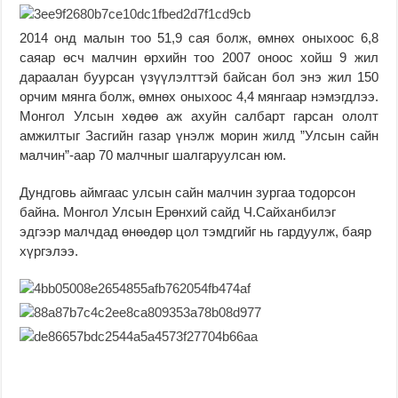
2014 онд малын тоо 51,9 сая болж, өмнөх оныхоос 6,8
саяар өсч малчин өрхийн тоо 2007 оноос хойш 9 жил
дараалан буурсан үзүүлэлттэй байсан бол энэ жил 150
орчим мянга болж, өмнөх оныхоос 4,4 мянгаар нэмэгдлээ.
Монгол Улсын хөдөө аж ахуйн салбарт гарсан ололт
амжилтыг Засгийн газар үнэлж морин жилд ”Улсын сайн
малчин”-аар 70 малчныг шалгаруулсан юм.
Дундговь аймгаас улсын сайн малчин зургаа тодорсон
байна. Монгол Улсын Ерөнхий сайд Ч.Сайханбилэг
эдгээр малчдад өнөөдөр цол тэмдгийг нь гардуулж, баяр
хүргэлээ.