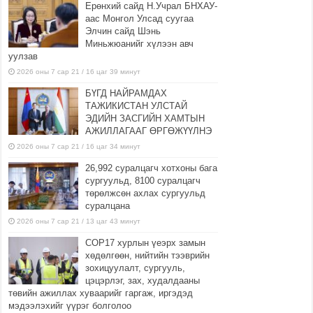
Ерөнхий сайд Н.Учрал БНХАУ-
аас Монгол Улсад суугаа
Элчин сайд Шэнь
Миньжюанийг хүлээн авч
уулзав
2026 оны 7 сар 21 / 16 цаг 39 минут
БҮГД НАЙРАМДАХ
ТАЖИКИСТАН УЛСТАЙ
ЭДИЙН ЗАСГИЙН ХАМТЫН
АЖИЛЛАГААГ ӨРГӨЖҮҮЛНЭ
2026 оны 7 сар 21 / 16 цаг 34 минут
26,992 суралцагч хотхоны бага
сургуульд, 8100 суралцагч
төрөлжсөн ахлах сургуульд
суралцана
2026 оны 7 сар 21 / 13 цаг 43 минут
COP17 хурлын үеэрх замын
хөдөлгөөн, нийтийн тээврийн
зохицуулалт, сургууль,
цэцэрлэг, зах, худалдааны
төвийн ажиллах хуваарийг гаргаж, иргэдэд
мэдээлэхийг үүрэг болголоо