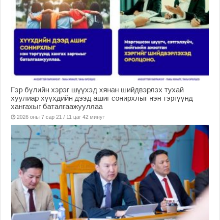
Гэр бүлийн хэрэг шүүхэд хянан шийдвэрлэх тухай
хуулиар хүүхдийн дээд ашиг сонирхлыг нэн тэргүүнд
хангахыг баталгаажууллаа
2026 оны 7 сар 21 / 11 цаг 42 минут