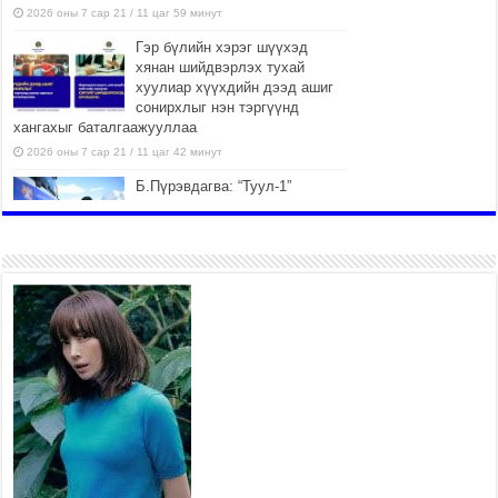
2026 оны 7 сар 21 / 11 цаг 59 минут
Гэр бүлийн хэрэг шүүхэд
хянан шийдвэрлэх тухай
хуулиар хүүхдийн дээд ашиг
сонирхлыг нэн тэргүүнд
хангахыг баталгаажууллаа
2026 оны 7 сар 21 / 11 цаг 42 минут
Б.Пүрэвдагва: “Туул-1”
коллекторыг ашиглалтад
оруулж байж бид гэр
хорооллыг барилгажуулна
2026 оны 7 сар 21 / 10 цаг 15 минут
НИЙСЛЭЛ, АЙМГИЙН
УДИРДЛАГУУДЫН АЖЛЫГ
ХҮНД СУРТЛЫГ БУУРУУЛЖ,
ИРГЭД, АЖ АХУЙН НЭГЖИЙН
АЧААГ ХЭРХЭН ХӨНГӨЛСНӨӨР ДҮГНЭНЭ
2026 оны 7 сар 21 / 10 цаг 09 минут
Байнгын хорооны дарга
М.Мандхай Цөлжилттэй
тэмцэх тухай НҮБ-ын