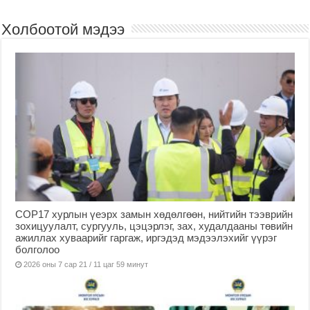
Холбоотой мэдээ
COP17 хурлын үеэрх замын хөдөлгөөн, нийтийн тээврийн
зохицуулалт, сургууль, цэцэрлэг, зах, худалдааны төвийн
ажиллах хуваарийг гаргаж, иргэдэд мэдээлэхийг үүрэг
болголоо
2026 оны 7 сар 21 / 11 цаг 59 минут