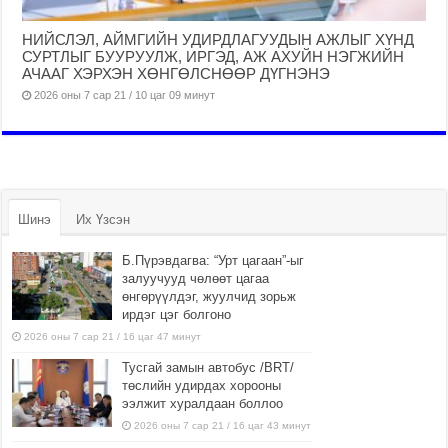
НИЙСЛЭЛ, АЙМГИЙН УДИРДЛАГУУДЫН АЖЛЫГ ХҮНД
СУРТЛЫГ БУУРУУЛЖ, ИРГЭД, АЖ АХУЙН НЭГЖИЙН
АЧААГ ХЭРХЭН ХӨНГӨЛСНӨӨР ДҮГНЭНЭ
2026 оны 7 сар 21 / 10 цаг 09 минут
Шинэ
Их Үзсэн
Б.Пүрэвдагва: “Урт цагаан”-ыг
залуучууд чөлөөт цагаа
өнгөрүүлдэг, жуулчид зорьж
ирдэг цэг болгоно
2026 оны 7 сар 21 / 16 цаг 47 минут
Тусгай замын автобус /BRT/
төслийн удирдах хорооны
ээлжит хуралдаан боллоо
2026 оны 7 сар 21 / 16 цаг 43 минут