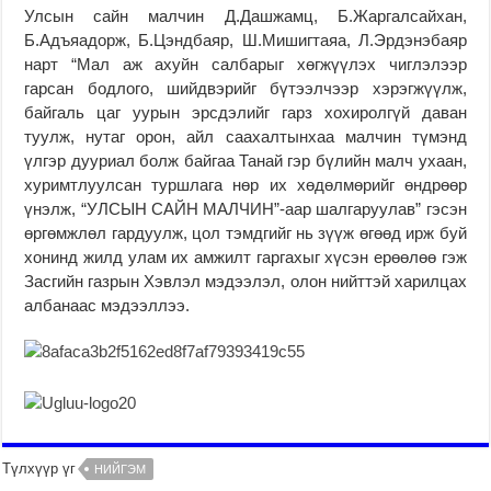
Улсын сайн малчин Д.Дашжамц, Б.Жаргалсайхан,
Б.Адъяадорж, Б.Цэндбаяр, Ш.Мишигтаяа, Л.Эрдэнэбаяр
нарт “Мал аж ахуйн салбарыг хөгжүүлэх чиглэлээр
гарсан бодлого, шийдвэрийг бүтээлчээр хэрэгжүүлж,
байгаль цаг уурын эрсдэлийг гарз хохиролгүй даван
туулж, нутаг орон, айл саахалтынхаа малчин түмэнд
үлгэр дууриал болж байгаа Танай гэр бүлийн малч ухаан,
хуримтлуулсан туршлага нөр их хөдөлмөрийг өндрөөр
үнэлж, “УЛСЫН САЙН МАЛЧИН”-аар шалгаруулав” гэсэн
өргөмжлөл гардуулж, цол тэмдгийг нь зүүж өгөөд ирж буй
хонинд жилд улам их амжилт гаргахыг хүсэн ерөөлөө гэж
Засгийн газрын Хэвлэл мэдээлэл, олон нийттэй харилцах
албанаас мэдээллээ.
Түлхүүр үг
НИЙГЭМ