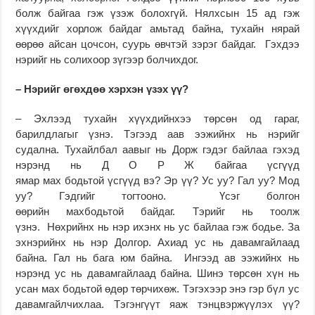
болж байгаа гэж үзэж болохгүй. Нялхсын 15 ад гэж
хүүхдийг хорлож байдаг амьтад байна, тухайн нярай
өөрөө айсан цочсон, суурь өвчтэй зэрэг байдаг. Гэхдээ
нэрийг нь солихоор зүгээр болчихдог.
– Нэрийг өгөхдөө хэрхэн үзэх үү?
– Эхлээд тухайн хүүхдийнхээ төрсөн од гараг,
барилдлагыг үзнэ. Тэгээд аав ээжийнх нь нэрийг
судална. Тухайлбал аавыг нь Дорж гэдэг байлаа гэхэд
нэрэнд нь Д О Р Ж байгаа үсгүүд
ямар мах бодьтой үсгүүд вэ? Эр үү? Ус уу? Гал уу? Мод
уу? Гэдгийг тогтооно. Үсэг болгон
өөрийн махбодьтой байдаг. Тэрийг нь тоолж
үзнэ. Нөхрийнх нь нэр ихэнх нь ус байлаа гэж бодье. За
эхнэрийнх нь нэр Долгор. Ахиад ус нь давамгайлаад
байна. Гал нь бага юм байна. Ингээд ав ээжийнх нь
нэрэнд ус нь давамгайлаад байна. Шинэ төрсөн хүн нь
усан мах бодьтой өдөр төрчихөж. Тэгэхээр энэ гэр бүл ус
давамгайлчихлаа. Тэгэнгүүт яаж тэнцвэржүүлэх үү?