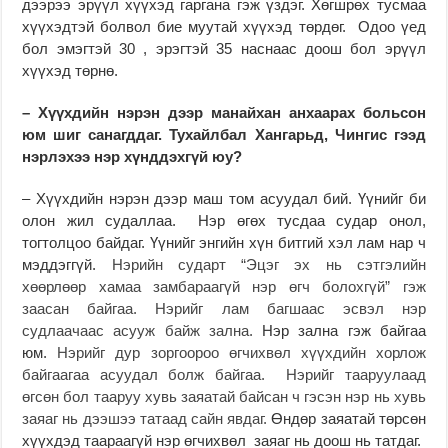
дээрээ эрүүл хүүхэд гаргана гэж үздэг. Хөгшрөх тусмаа
хүүхэдтэй болвол бие муутай хүүхэд төрдөг. Одоо үед
бол эмэгтэй 30 , эрэгтэй 35 наснаас доош бол эрүүл
хүүхэд төрнө.
– Хүүхдийн нэрэн дээр манайхан анхаарах больсон
юм шиг санагддаг. Тухайлбал Хангарьд, Чингис гээд
нэрлэхээ нэр хүнддэхгүй юу?
– Хүүхдийн нэрэн дээр маш том асуудал бий. Үүнийг би
олон жил судаллаа. Нэр өгөх тусдаа судар онол,
тогтолцоо байдаг. Үүнийг энгийн хүн битгий хэл лам нар ч
мэддэггүй.
Нэрийн сударт “Эцэг эх нь сэтгэлийн
хөөрлөөр хамаа замбараагүй нэр өгч болохгүй” гэж
заасан байгаа.
Нэрийг лам багшаас эсвэл нэр
судлаачаас асууж байж зална.
Нэр зална гэж байгаа
юм.
Нэрийг дур зоргоороо өгчихвөл хүүхдийн хорлож
байгаагаа асуудал болж байгаа. Нэрийг тааруулаад
өгсөн бол тааруу хувь заяатай байсан ч гэсэн нэр нь хувь
заяаг нь дээшээ татаад сайн явдаг.
Өндөр заяатай төрсөн
хүүхдэд таараагүй нэр өгчихвөл заяаг нь доош нь татдаг.