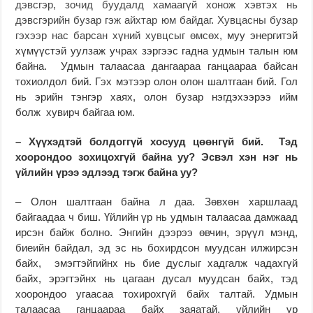
дэвсгэр, зочид буудалд хамаагүй хонож хэвтэх нь
дэвсгэрийн бузар гэж айхтар юм байдаг
.
Хувцасны бузар
гэхээр нас барсан хүний хувцсыг өмсөх,
муу энергитэй
хүмүүстэй уулзаж учрах зэргээс гадна удмын талын юм
байна. Удмын талаасаа дангаараа ганцаараа байсан
тохиолдол бий. Гэх мэтээр олон олон шалтгаан бий. Гол
нь эрийн тэнгэр хаях, олон бузар нэгдэхээрээ ийм
болж хувирч байгаа юм.
– Хүүхэдтэй болдоггүй хосууд цөөнгүй бий. Тэд
хоорондоо зохицохгүй байна уу? Эсвэл хэн нэг нь
үйлийн үрээ эдлээд тэгж байна уу?
– Олон шалтгаан байна л даа. Зөвхөн харшлаад
байгаадаа ч биш. Үйлийн үр нь удмын талаасаа дамжаад
ирсэн байж болно. Энгийн дээрээ өвчин, эрүүл мэнд,
биеийн байдал, эд эс нь бохирдсон муудсан илжирсэн
байх, эмэгтэйгийнх нь бие дуслыг хадгалж чадахгүй
байх, эрэгтэйнх нь цагаан дусал муудсан байх, тэд
хоорондоо угаасаа тохирохгүй байх талтай. Удмын
талаасаа ганцаараа байх заяатай, үйлийн үр