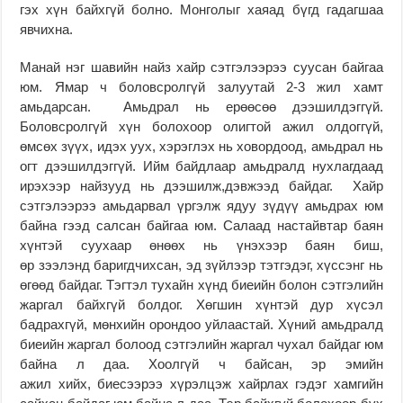
гэх хүн байхгүй болно. Монголыг хаяад бүгд гадагшаа
явчихна.
Манай нэг шавийн найз хайр сэтгэлээрээ суусан байгаа
юм. Ямар ч боловсролгүй залуутай 2-3 жил хамт
амьдарсан. Амьдрал нь ерөөсөө дээшилдэггүй.
Боловсролгүй хүн болохоор олигтой ажил олдоггүй,
өмсөх зүүх, идэх уух, хэрэглэх нь ховордоод, амьдрал нь
огт дээшилдэггүй. Ийм байдлаар амьдралд нухлагдаад
ирэхээр найзууд нь дээшилж,дэвжээд байдаг. Хайр
сэтгэлээрээ амьдарвал үргэлж ядуу зүдүү амьдрах юм
байна гээд салсан байгаа юм. Салаад настайвтар баян
хүнтэй суухаар өнөөх нь үнэхээр баян биш,
өр зээлэнд баригдчихсан, эд зүйлээр тэтгэдэг, хүссэнг нь
өгөөд байдаг. Тэгтэл тухайн хүнд биеийн болон сэтгэлийн
жаргал байхгүй болдог. Хөгшин хүнтэй дур хүсэл
бадрахгүй, мөнхийн орондоо уйлаастай. Хүний амьдралд
биеийн жаргал болоод сэтгэлийн жаргал чухал байдаг юм
байна л даа. Хоолгүй ч байсан, эр эмийн
ажил хийх, биесээрээ хүрэлцэж хайрлах гэдэг хамгийн