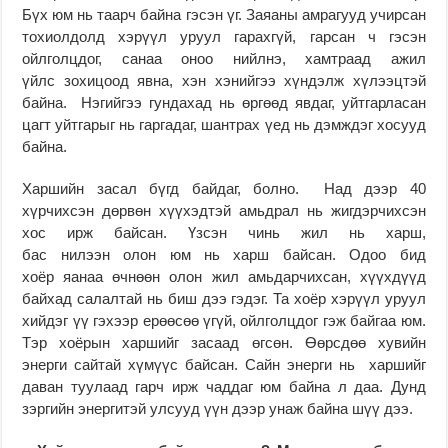
Бүх юм нь таарч байна гэсэн үг. Заяаны амрагууд учирсан
тохиолдолд хэрүүл уруул гарахгүй, гарсан ч гэсэн
ойлголцдог, санаа оноо нийлнэ, хамтраад ажил
үйлс зохицоод явна, хэн хэнийгээ хүндэлж хүлээцтэй
байна. Нэгийгээ гундахад нь өргөөд явдаг, уйтгарласан
цагт уйтгарыг нь гаргадаг, шантрах үед нь дэмждэг хосууд
байна.
Харшийн засал бүгд байдаг, болно. Над дээр 40
хүрчихсэн дөрвөн хүүхэдтэй амьдрал нь жигдэрчихсэн
хос ирж байсан. Үзсэн чинь жил нь харш,
бас нилээн олон юм нь харш байсан. Одоо бид
хоёр яанаа өчнөөн олон жил амьдарчихсан, хүүхдүүд
байхад салалтай нь биш дээ гэдэг. Та хоёр хэрүүл уруул
хийдэг үү гэхээр ерөөсөө үгүй, ойлголцдог гэж байгаа юм.
Тэр хоёрын харшийг засаад өгсөн. Өөрсдөө хувийн
энерги сайтай хүмүүс байсан. Сайн энерги нь харшийг
даван туулаад гарч ирж чаддаг юм байна л даа. Дунд
зэргийн энергитэй улсууд үүн дээр унаж байна шүү дээ.