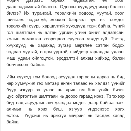
морин дээрээс харвах чадвартай, өл хоол
даах чадамжтай болсон. Одооны хүүхдүүд ямар болсон
билээ? Их туранхай, төрөлхийн ходоод муутай, хоол
шингээж чадахгүй, жоохон бээрвэл нус нь гоождог,
төрөлхийн суурь харшилтай хүүхдүүд төрж байна. Үүний
гол шалтгаан нь алтан ургийн угийн бичиг алдагдсан,
холын хамаатан хоорондоо сууснаа мэддэггүй. Тэгээд
хүүхдүүд нь харахад зүгээр мөртлөө сэтгэн бодох
чадвар муутай, огцом ууртай, шийдвэр гаргахдаа удаан,
маш удаан ойлгоцтой, эрсдэлтэй алхам хийхэд бэлэн
болчихсон байдаг.
Ийм хүүхэд том болоод асуудал гаргасны дараа нь бид
нар хүмүүжил гэх мэтээр өнгөн талаас нь хэлдэг. үүнийг
бүүр язгуур эх угаас нь ярих юм бол угийн бичиг,
цус ойртолтын шалтгаан нь дороо гараад ирнэ. Тэгэхээр
бид над асуудлыг авч үзэхдээ модны дээр байгаа навч
алимыг нь ярих биш, язгуур үндэснээс ярих
ёстой. Үндсийг нь ярихгүй мөчрийг нь тасдаж хаяад
байна.