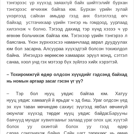
тэнгэрээс үр хүүхэд заяахгүй байх шийтгэлийг бурхан
тэнгэрээс өгчихөж байгаа юм.
Бурхан үрийн зулай
үнэрлээд сайхан амьдар гээд анх бэлэглээд өгч
байхад устгачихаар үрийн тэнгэр нь гомдоод, уурлаад
хилэгнэж ч болно.
Тэгээд дахиад тэр хүнд хэзээ ч үр
өгөхөө больчихож байгаа юм. Тэгэхээр үрийн тэнгэрээ л
баясгана. Үнэн зүрхнээсээ наманчлаад аврал дуудуулах
юм бол засарна. Алсуураа хүүхэдтэй болсон тохиолдол
байна. Ингэхдээ өөрөөсөө хамаарах эрүүл мэнд, сэтгэл
санаа, хоол унд гэх мэтээр бүх зүйлээ хийх хэрэгтэй.
– Тохиромжгүй өдөр олдсон хүүхдийг гэдсэнд байхад
нь номын аргаар засаг гэсэн үг үү?
– Тэр бол нууц увдис байгаа юм. Хатуу
нууц увдис хамаагүй й ярьдаг ч эд биш. Ураг олдсон үед
эх хүн таван мөчиндөө сахиус зүүгээд явбал өвчингүй
оюунлаг хүүхэд төрдөг нууц увдис байдаг.
Барууны
баячууд мундаг хувилгааныг залаад ураг олох цаг, хүүтэй
болох уу охинтой болох уу гээд өдөр
сараа сонгочихож байна. Сайн цагт төрөхөөс нь өмнө