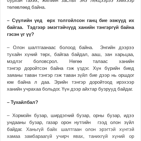
бурхан тахих, жилийн заслыг энэ лекцээрээ хийхээр
төлөвлөөд байна.
– Сүүлийн үед өрх толгойлсон ганц бие ээжүүд их
байгаа. Тэдгээр эмэгтэйчүүд ханийн тэнгэргүй байна
гэсэн үг үү?
– Олон шалтгаанаас болоод байна. Энгийн дээрээ
тухайн хүний төрх, байгаа байдал, ааш, зан харьцаа,
мэдлэг боловсрол. Нөгөө талаас ханийн
тэнгэр доройтсон байна гэж үздэг. Хүн бүрийн биед
заяаны таван тэнгэр гэж таван зүйл бие дээр нь оршдог
юм байна л даа. Эрийн тэнгэр доройтоод ирэхээр
ханийн учрахаа больдог. Үүн дээр айхтар бузрууд байдаг.
– Тухайлбал?
– Хормойн бузар, ширдэгний бузар, орны бузар, идээ
ундааны бузар, газар орон нутгийн гээд олон зүйл
байдаг.
Ханьгүй байх шалтгаан олон эрэгтэй хүнтэй
хамаа замбараагүй учирч явах, танихгүй хүний ор