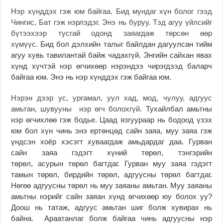
Нэр хүнддэх гэж юм байгаа. Бид мундаг хүн болог гээд
Чингис, Бат гэж нэрлэдэг. Энэ нь буруу. Тэд агуу үйлсийг
бүтээхээр тусгай одонд заяагдаж төрсөн өөр
хүмүүс.
Бид бол дэлхийн талыг байлдан дагуулсан тийм
агуу хувь тавилантай байж чадахгүй. Энгийн сайхан явах
хүнд хүчтэй нэр өгчихөөр нэрэндээ чирэгдээд баларч
байгаа юм. Энэ нь нэр хүнддэх гэж байгаа юм.
Нэрэн дээр ус, ургамал, уул хад, мод, чулуу, адгуус
амьтан, шувууны нэр өгч болохгүй.
Тухайлбал амьтны
нэр өгчихлөө гэж бодье. Цаад язгуураар нь бодоод үзэх
юм бол хүн чинь энэ ертөнцөд сайн заяа, муу заяа гэж
үндсэн хоёр хэсэгт хуваагдаж амьдардаг даа. Гурван
сайн заяа гэдэгт хүний төрөл, тэнгэрийн
төрөл, асурын төрөл багтдаг. Гурван муу заяа гэдэгт
тамын төрөл, бирдийн төрөл, адгуусны төрөл багтдаг.
Нөгөө адгуусны төрөл нь муу заяаны амьтан. Муу заяаны
амьтны нэрийг сайн заяан хүнд өгчихөөр юу болох уу?
Доош нь татаж, адгуус амьтан шиг болж хувирах нь
байна. Араатанлаг болж байгаа чинь адгуусны нэр