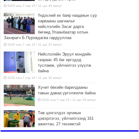
2026 оны 7 сар 15 / 11 цаг 45 минут
Үндэсний их баяр наадмын сур
харвааны шагналыг
нийслэлийн Засаг дарга
бөгөөд Улаанбаатар хотын
Захирагч Б.Пүрэвдагва гардууллаа
2026 оны 7 сар 15 / 11 цаг 41 минут
Нийслэлийн Эрүүл мэндийн
газраас 45 баг иргэдэд
тусламж, үйлчилгээ үзүүлж
байна
2026 оны 7 сар 15 / 11 цаг 30 минут
Хүчит бөхийн барилдааны
тавын даваа үргэлжилж байна
2026 оны 7 сар 15 / 11 цаг 26 минут
Төв цэнгэлдэх орчмын
цэвэрлэгээ, үйлчилгээнд 161
ажилтан, 27 техниктэй
ажиллаж байна
2026 оны 7 сар 15 / 11 цаг 22 минут