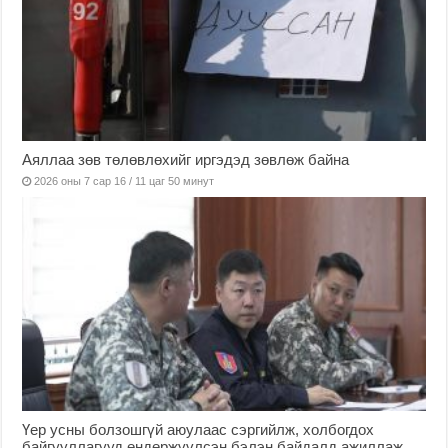
Аяллаа зөв төлөвлөхийг иргэдэд зөвлөж байна
2026 оны 7 сар 16 / 11 цаг 50 минут
Үер усны болзошгүй аюулаас сэргийлж, холбогдох
байгууллагууд өндөржүүлсэн бэлэн байдалд ажиллаж