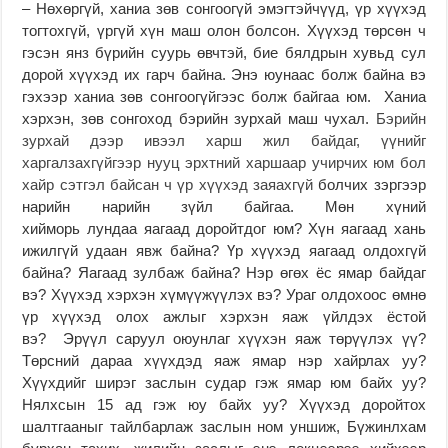
– Нөхөргүй, ханиа зөв сонгоогүй эмэгтэйчүүд, үр хүүхэд
тогтохгүй, үргүй хүн маш олон болсон. Хүүхэд төрсөн ч
гэсэн янз бүрийн суурь өвчтэй, бие бялдрын хувьд сул
дорой хүүхэд их гарч байна. Энэ юунаас болж байна вэ
гэхээр ханиа зөв сонгоогүйгээс болж байгаа юм. Ханиа
хэрхэн, зөв сонгоход бэрийн зурхай маш чухал.
Бэрийн
зурхай дээр ивээл харш жил байдаг, үүнийг
харгалзахгүйгээр нууц эрхтний харшаар учирчих юм бол
хайр сэтгэл байсан ч үр хүүхэд заяахгүй
болчих зэргээр
нарийн нарийн зүйл байгаа. Мөн хүний
хийморь лундаа яагаад доройтдог юм? Хүн яагаад хань
ижилгүй удаан явж байна? Үр хүүхэд яагаад олдохгүй
байна? Яагаад зулбаж байна? Нэр өгөх ёс ямар байдаг
вэ? Хүүхэд хэрхэн хүмүүжүүлэх вэ? Ураг олдохоос өмнө
үр хүүхэд олох ажлыг хэрхэн яаж үйлдэх ёстой
вэ? Эрүүл саруул оюунлаг хүүхэн яаж төрүүлэх үү?
Төрсний дараа хүүхдэд яаж ямар нэр хайрлах уу?
Хүүхдийг ширэг заслын судар гэж ямар юм байх уу?
Нялхсын 15 ад гэж юу байх уу? Хүүхэд доройтох
шалтгааныг тайлбарлаж заслын ном уншиж, Бүжинлхам