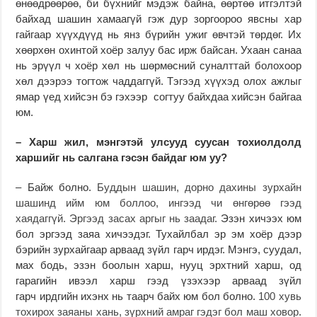
өнөөдрөөрөө, би бүхнийг мэдэж байна, өөртөө итгэлтэй
байхад шашин хамаагүй гэж дур зоргоороо явсны хар
гайгаар хүүхдүүд нь янз бүрийн ужиг өвчтэй төрдөг. Их
хөөрхөн охинтой хоёр залуу бас ирж байсан. Ухаан санаа
нь эрүүл ч хоёр хөл нь шөрмөсний суналттай болохоор
хөл дээрээ тогтож чаддаггүй. Тэгээд хүүхэд олох ажлыг
ямар үед хийсэн бэ гэхээр согтуу байхдаа хийсэн байгаа
юм.
– Харш жил, мэнгэтэй улсууд суусан тохиолдолд
харшийг нь салгана гэсэн байдаг юм уу?
– Байж болно.
Буддын шашин, дорно дахины зурхайн
шашинд ийм юм боллоо, ингээд чи өнгөрөө гээд
хаядаггүй. Эргээд засах аргыг нь заадаг.
Эзэн хичээх юм
бол эргээд заяа хичээдэг. Тухайлбал эр эм хоёр дээр
бэрийн зурхайгаар арваад зүйл гарч ирдэг. Мэнгэ, суудал,
мах бодь, эзэн боолын харш, нууц эрхтний харш, од
гарагийн ивээл харш гээд үзэхээр арваад зүйл
гарч ирдгийн ихэнх нь таарч байх юм бол болно.
100 хувь
тохирох заяаны хань, зүрхний амраг гэдэг бол маш ховор
.