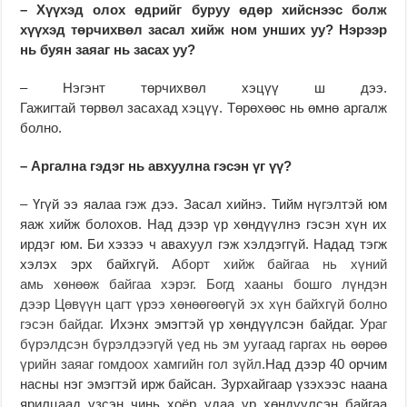
– Хүүхэд олох өдрийг буруу өдөр хийснээс болж
хүүхэд төрчихвөл засал хийж ном унших уу? Нэрээр
нь буян заяаг нь засах уу?
– Нэгэнт төрчихвөл хэцүү ш дээ.
Гажигтай төрвөл засахад хэцүү. Төрөхөөс нь өмнө аргалж
болно.
– Аргална гэдэг нь авхуулна гэсэн үг үү?
– Үгүй ээ яалаа гэж дээ. Засал хийнэ. Тийм нүгэлтэй юм
яаж хийж болохов. Над дээр үр хөндүүлнэ гэсэн хүн их
ирдэг юм. Би хэзээ ч авахуул гэж хэлдэггүй. Надад тэгж
хэлэх эрх байхгүй.
Аборт хийж байгаа нь хүний
амь хөнөөж байгаа хэрэг. Богд хааны бошго лүндэн
дээр Цөвүүн цагт үрээ хөнөөгөөгүй эх хүн байхгүй болно
гэсэн байдаг.
Ихэнх эмэгтэй үр хөндүүлсэн байдаг.
Ураг
бүрэлдсэн бүрэлдээгүй үед нь эм уугаад гаргах нь өөрөө
үрийн заяаг гомдоох хамгийн гол зүйл.
Над дээр 40 орчим
насны нэг эмэгтэй ирж байсан. Зурхайгаар үзэхээс наана
ярилцаад үзсэн чинь хоёр удаа үр хөндүүлсэн байгаа