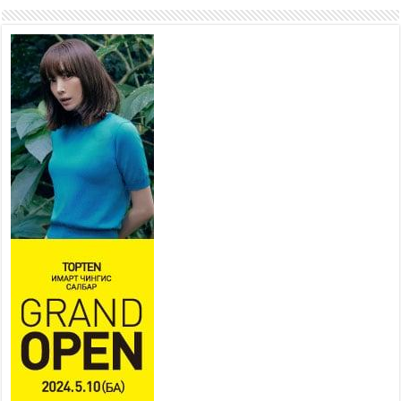
Наадмын амралтын өдрүүдэд
нийслэлийн эрүүл мэндийн
байгууллагууд дараах
хуваарийн дагуу ажиллана
2026 оны 7 сар 15 / 11 цаг 18 минут
Үндэсний их баяр наадам эхэллээ
2026 оны 7 сар 15 / 11 цаг 14 минут
Үер усны аюулаас сэргийлж, нийслэлийн Онцгой
байдлын газрын 162 алба хаагч үүрэг гүйцэтгэж
байна
2026 оны 7 сар 15 / 11 цаг 07 минут
Үндэсний их сурын харваанд 850 харваач цэц
мэргэнээ сорьж байна
2026 оны 7 сар 15 / 11 цаг 03 минут
Төв цэнгэлдэхийн эргэн тойронд
2026 оны 7 сар 15 / 10 цаг 58 минут
Үндэсний их баяр наадмын шагайн харваа
насанд хүрэгчдийн багийн харваагаар
үргэлжилж байна