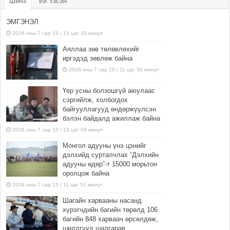
Шинэ
Их Үзсэн
ЭМГЭНЭЛ
2026 оны 7 сар 19 / 15 цаг 15 минут
Аяллаа зөв төлөвлөхийг
иргэдэд зөвлөж байна
2026 оны 7 сар 16 / 11 цаг 50 минут
Үер усны болзошгүй аюулаас
сэргийлж, холбогдох
байгууллагууд өндөржүүлсэн
бэлэн байдалд ажиллаж байна
2026 оны 7 сар 15 / 13 цаг 06 минут
Монгол адууны үнэ цэнийг
дэлхийд сурталчлах “Дэлхийн
адууны өдөр”-т 15000 морьтон
оролцож байна
2026 оны 7 сар 15 / 11 цаг 51 минут
Шагайн харвааны насанд
хүрэгчдийн багийн төрөлд 106
багийн 848 харваач өрсөлдөж,
шилдгүүд шалгарав