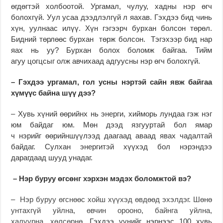
өгдөгтэй холбоотой. Ургамал, чулуу, хадны нэр өгч
болохгүй. Уул усаа дээдлэлгүй л яахав. Гэхдээ бид чинь
хүн, уулнаас илүү. Хүн гэгээрч бурхан болсон төрөл.
Бидний төрлөөс бурхан төрж болсон. Тэгэхээр бид нар
яах нь уу? Бурхан болох боломж байгаа. Тийм
агуу цогцсыг олж авчихаад адгуусны нэр өгч болохгүй.
– Гэхдээ ургамал, гол усны нэртэй сайн явж байгаа
хүмүүс байна шүү дээ?
– Хувь хүний өөрийнх нь энерги, хийморь лундаа гэж нэг
юм байдаг юм. Мөн дээд язгууртай бол ямар
ч нэрийг өөрийншүүлээд даагаад аваад явах чадалтай
байдаг. Сулхан энергитэй хүүхэд бол нэрэндээ
дарагдаад шууд унадаг.
– Нэр буруу өгсөнг хэрхэн мэдэх боломжтой вэ?
–
Нэр буруу өгснөөс хойш хүүхэд өвдөөд эхэлдэг. Шөнө
унтахгүй уйлна, өвчин орооно, байнга уйлна,
халуурна, хөлсөрнө
. Гэхдээ үүнийг нэрнээс 100 хувь