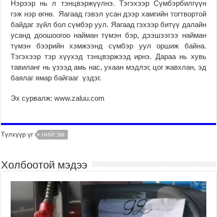
Нэрээр нь л тэнцвэржүүлнэ. Тэгэхээр Сүмбэрбилгүүн
гэж нэр өгнө. Яагаад гэвэл усан дээр хамгийн тогтвортой
байдаг зүйл бол сүмбэр уул. Яагаад гэхээр битүү далайн
усанд доошоогоо найман түмэн бэр, дээшээгээ найман
түмэн бээрийн хэмжээнд сүмбэр уул оршиж байна.
Тэгэхээр тэр хүүхэд тэнцвэржээд ирнэ. Дараа нь хувь
тавиланг нь үзээд амь нас, ухаан мэдлэг, цог жавхлан, эд
баялаг ямар байгааг үздэг.
Эх сурвалж: www.zaluu.com
Түлхүүр үг
НИЙГЭМ
Холбоотой мэдээ