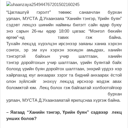
“Цаглашгүй гэрэлт” төвөөс санаачлан бурхан
урлаач, МУСТА Д.Ухаанзаяа “Ханийн тэнгэр, Үрийн буян”
сэдэвт лекцээ шинийн наймны билэгт сайн өдөр буюу
энэ сарын 26-ны өдөр 18:00 цагаас “Монгол бөхийн
өргөө”-нд тавих гэж байна.
Тухайн лекцэд хүрэлцэн ирсэнээр заяаны ханиа хэрхэн
сонгох, эр эм хүн хэрхэн зохицон амьдрах, ханийн
тэнгэртэй байхын учир шалтгаан, ханийн
тэнгэр доройтохын учир шалтгаан, үрийн буянтай байх
болоод үрийн буян доройтох шалтгаан, энхрий үрдээ нэр
хайрлахад юуг анхаарах зэрэг та бидний анхаарах ёстой
олон зүйлсийг энэхүү лекцэд ирснээр мэдэж авах
боломжтой юм. Лекц болох гэж байгаатай холбоотойгоор
бурхан
урлаач, МУСТА Д.Ухаанзаяатай ярилцснаа хүргэж байна.
– Яагаад “Ханийн тэнгэр, Үрийн буян” сэдвээр лекц
унших болов?