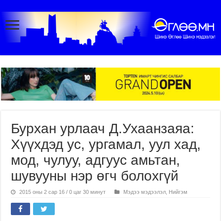
Бурхан урлаач Д.Ухаанзаяа:
Хүүхдэд ус, ургамал, уул хад,
мод, чулуу, адгуус амьтан,
шувууны нэр өгч болохгүй
2015 оны 2 сар 16 / 0 цаг 30 минут
Мэдээ мэдээлэл
,
Нийгэм