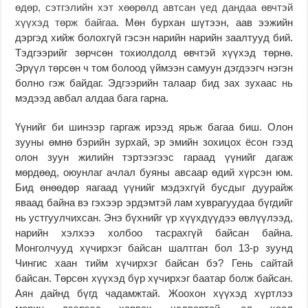
өдөр, сэтгэлийн хэт хөөрөлд автсан үед дандаа өвчтэй
хүүхэд төрж байгаа
. Мөн бурхан шүтээн, аав ээжийн
дэргэд хийж болохгүй гэсэн нарийн нарийн заалтууд бий.
Тэдгээрийг зөрчсөн тохиолдолд өвчтэй хүүхэд төрнө.
Эрүүл төрсөн ч том болоод үймээн самуун дэгдээгч нэгэн
болно гэж байдаг. Эдгээрийн талаар бид зах зухаас нь
мэдээд авбал алдаа бага гарна.
Үүнийг би шинээр гаргаж ирээд ярьж багаа биш. Олон
зууны өмнө бэрийн зурхай, эр эмийн зохицох ёсон гээд
олон зуун жилийн тэртээгээс гараад үүнийг дагаж
мөрдөөд, оюунлаг ачлал буяны авсаар өдий хүрсэн юм.
Бид өнөөдөр яагаад үүнийг мэдэхгүй бусдыг дуурайж
яваад байна вэ гэхээр эрдэмтэй лам хуврагуудаа бүгдийг
нь устгуулчихсан. Энэ бүхнийг үр хүүхдүүдээ өвлүүлээд,
нарийн хэлхээ холбоо тасрахгүй байсан байна.
Монголчууд хүчирхэг байсан шалтган бол 13-р зуунд
Чингис хаан тийм хүчирхэг байсан бэ? Гень сайтай
байсан. Төрсөн хүүхэд бүр хүчирхэг баатар болж байсан.
Аян дайнд бүгд чадамжтай. Жоохон хүүхэд хүртлээ