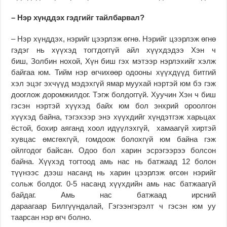
– Нэр хүнддэх гэдгийг тайлбарвал?
– Нэр хүнддэх, нэрийг цээрлэж өгнө. Нэрийг цээрлэж өгнө
гэдэг нь хүүхэд тогтдоггүй айл хүүхдэдээ Хэн ч
биш, Золбин нохой, Хүн биш гэх мэтээр нэрлэхийг хэлж
байгаа юм. Тийм нэр өгчихөөр одооны хүүхдүүд битгий
хэл эцэг эхчүүд мэдэхгүй ямар муухай нэртэй юм бэ гэж
дооглож доромжилдог. Тэгж болдоггүй. Хуучин Хэн ч биш
гэсэн нэртэй хүүхэд байх юм бол энхрий ороолгон
хүүхэд байна, тэгэхээр энэ хүүхдийг хүндэтгэж харьцах
ёстой, бохир аяганд хоол идүүлэхгүй, хамаагүй хиртэй
хувцас өмсгөхгүй, гомдоож болохгүй юм байна гэж
ойлгодог байсан. Одоо бол харин эсрэгээрээ болсон
байна. Хүүхэд тогтоод амь нас нь батжаад 12 болон
түүнээс дээш насанд нь харин цээрлэж өгсөн нэрийг
сольж болдог. 0-5 насанд хүүхдийн амь нас батжаагүй
байдаг. Амь нас батжаад ирсний
дараагаар Билгүүндалай, Гэгээнгэрэлт ч гэсэн юм уу
таарсан нэр өгч болно.