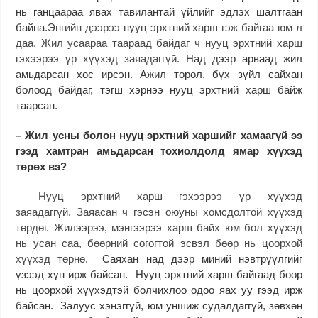
нь ганцаараа явах тавилантай үйлийг эдлэх шалтгаан
байна.
Энгийн дээрээ нууц эрхтний харш гэж байгаа юм л
даа. Жил усаараа таараад байдаг ч нууц эрхтний харш
гэхээрээ үр хүүхэд заяадаггүй.
Над дээр арваад жил
амьдарсан хос ирсэн. Ажил төрөл, бүх зүйл сайхан
болоод байдаг, тэгш хэрнээ нууц эрхтний харш байж
таарсан.
– Жил усны болон нууц эрхтний харшийг хамаагүй ээ
гээд хамтран амьдарсан тохиолдолд ямар хүүхэд
төрөх вэ?
–
Нууц эрхтний харш гэхээрээ үр хүүхэд
заяадаггүй. Заяасан ч гэсэн оюуны хомсдолтой хүүхэд
төрдөг. Жилээрээ, мэнгээрээ харш байх юм бол хүүхэд
нь усан саа, бөөрний согогтой эсвэл бөөр нь цоорхой
хүүхэд төрнө.
Саяхан над дээр миний нэвтрүүлгийг
үзээд хүн ирж байсан. Нууц эрхтний харш байгаад бөөр
нь цоорхой хүүхэдтэй болчихлоо одоо яах уу гээд ирж
байсан. Залуус хэнэггүй, юм уншиж судалдаггүй, зөвхөн