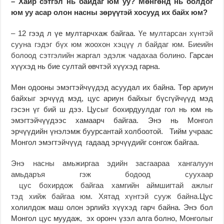
– Хайр сэтгэл нь байдаг юм уу? Мөнгөнд нь болдог
юм уу асар олон насны зөрүүтэй хосууд их байх юм?
– 12 гээд л үе мултарчхаж байгаа.
Үе мултарсан хүнтэй
сууна гэдэг бүх юм жоохон хэцүү л байдаг юм. Биеийн
болоод сэтгэлийн жаргал эдэлж чадахаа болино.
Гарсан
хүүхэд нь бие султай өвчтэй хүүхэд гарна.
Мөн одооны эмэгтэйчүүдэд асуудал их байна. Төр ариун
байхыг эрчүүд мэд, цус ариун байхыг бүсгүйчүүд мэд
гэсэн үг бий ш дээ. Цусыг бохирдуулдаг гол нь юм нь
эмэгтэйчүүдээс хамаарч байгаа. Энэ нь Монгол
эрчүүдийн үнэлэмж буурсантай холбоотой. Тийм учраас
Монгол эмэгтэйчүүд гадаад эрчүүдийг сонгож байгаа.
Энэ насны амьжиргаа эдийн засгаараа хангалуун
амьдаръя гэж бодоод суухаар
цус бохирдож байгаа хамгийн аймшигтай ажлыг
тэд хийж байгаа юм. Хятад хүнтэй сууж байна.
Цус
холилдож маш олон эрлийз хүүхэд гарч байна. Энэ бол
Монгол цус муудаж, эх оронч үзэл алга болно, Монголыг