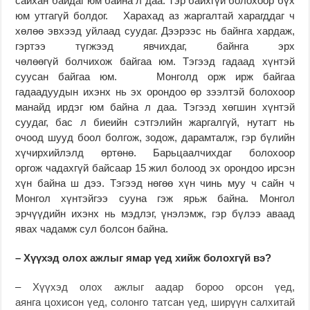
сайхан байдаг юм байна л даа. Тэр байхгүй болохоор бүх
юм утгагүй болдог. Харахад аз жаргалтай харагддаг ч
хөлөө эвхээд уйлаад суудаг. Дээрээс нь байнга хардаж,
гэртээ түгжээд явчихдаг, байнга эрх
чөлөөгүй болчихож байгаа юм. Тэгээд гадаад хүнтэй
суусан байгаа юм. Монголд орж ирж байгаа
гадаадуудын ихэнх нь эх орондоо өр зээлтэй болохоор
манайд ирдэг юм байна л даа. Тэгээд хөгшин хүнтэй
суудаг, бас л биеийн сэтгэлийн жаргалгүй, нутагт нь
очоод шууд боол болгож, зодож, дарамталж, гэр бүлийн
хүчирхийлэлд өртөнө. Барьцаалчихдаг болохоор
оргож чадахгүй байсаар 15 жил болоод эх орондоо ирсэн
хүн байна ш дээ. Тэгээд нөгөө хүн чинь муу ч сайн ч
Монгол хүнтэйгээ сууна гэж ярьж байна. Монгол
эрчүүдийн ихэнх нь мэдлэг, үнэлэмж, гэр бүлээ аваад
явах чадамж сул болсон байна.
– Хүүхэд олох ажлыг ямар үед хийж болохгүй вэ?
–
Хүүхэд олох ажлыг аадар бороо орсон үед,
аянга цохисон үед, солонго татсан үед, ширүүн салхитай