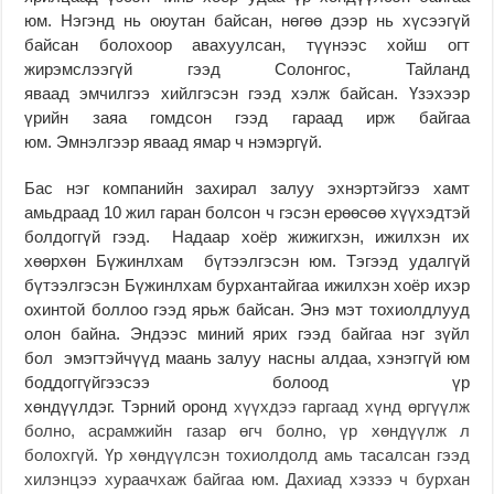
юм. Нэгэнд нь оюутан байсан, нөгөө дээр нь хүсээгүй
байсан болохоор авахуулсан, түүнээс хойш огт
жирэмслээгүй гээд Солонгос, Тайланд
яваад эмчилгээ хийлгэсэн гээд хэлж байсан. Үзэхээр
үрийн заяа гомдсон гээд гараад ирж байгаа
юм. Эмнэлгээр яваад ямар ч нэмэргүй.
Бас нэг компанийн захирал залуу эхнэртэйгээ хамт
амьдраад 10 жил гаран болсон ч гэсэн ерөөсөө хүүхэдтэй
болдоггүй гээд. Надаар хоёр жижигхэн, ижилхэн их
хөөрхөн Бүжинлхам бүтээлгэсэн юм. Тэгээд удалгүй
бүтээлгэсэн Бүжинлхам бурхантайгаа ижилхэн хоёр ихэр
охинтой боллоо гээд ярьж байсан. Энэ мэт тохиолдлууд
олон байна. Эндээс миний ярих гээд байгаа нэг зүйл
бол эмэгтэйчүүд маань залуу насны алдаа, хэнэггүй юм
боддоггүйгээсээ болоод үр
хөндүүлдэг. Тэрний оронд
хүүхдээ гаргаад хүнд өргүүлж
болно, асрамжийн газар өгч болно, үр хөндүүлж л
болохгүй.
Үр хөндүүлсэн тохиолдолд амь тасалсан гээд
хилэнцээ хураачхаж байгаа юм. Дахиад хэзээ ч бурхан