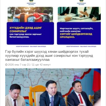
Гэр бүлийн хэрэг шүүхэд хянан шийдвэрлэх тухай
хуулиар хүүхдийн дээд ашиг сонирхлыг нэн тэргүүнд
хангахыг баталгаажууллаа
2026 оны 7 сар 21 / 11 цаг 42 минут