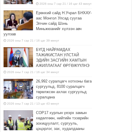
2026 оны 7 сар 21 / 16 цаг 43 минут
Ерөнхий сайд Н.Учрал БНХАУ-
аас Монгол Улсад суугаа
Элчин сайд Шэнь
Миньжюанийг хүлээн авч
уулзав
2026 оны 7 сар 21 / 16 цаг 39 минут
БҮГД НАЙРАМДАХ
ТАЖИКИСТАН УЛСТАЙ
ЭДИЙН ЗАСГИЙН ХАМТЫН
АЖИЛЛАГААГ ӨРГӨЖҮҮЛНЭ
2026 оны 7 сар 21 / 16 цаг 34 минут
26,992 суралцагч хотхоны бага
сургуульд, 8100 суралцагч
төрөлжсөн ахлах сургуульд
суралцана
2026 оны 7 сар 21 / 13 цаг 43 минут
COP17 хурлын үеэрх замын
хөдөлгөөн, нийтийн тээврийн
зохицуулалт, сургууль,
цэцэрлэг, зах, худалдааны