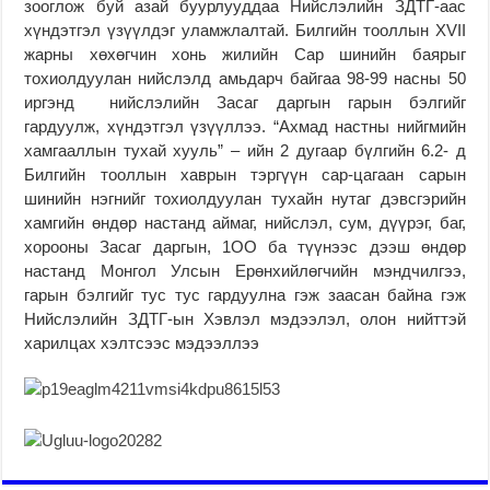
зооглож буй азай буурлууддаа Нийслэлийн ЗДТГ-аас
хүндэтгэл үзүүлдэг уламжлалтай. Билгийн тооллын XVII
жарны хөхөгчин хонь жилийн Сар шинийн баярыг
тохиолдуулан нийслэлд амьдарч байгаа 98-99 насны 50
иргэнд нийслэлийн Засаг даргын гарын бэлгийг
гардуулж, хүндэтгэл үзүүллээ. “Ахмад настны нийгмийн
хамгааллын тухай хууль” – ийн 2 дугаар бүлгийн 6.2- д
Билгийн тооллын хаврын тэргүүн сар-цагаан сарын
шинийн нэгнийг тохиолдуулан тухайн нутаг дэвсгэрийн
хамгийн өндөр настанд аймаг, нийслэл, сум, дүүрэг, баг,
хорооны Засаг даргын, 1ОО ба түүнээс дээш өндөр
настанд Монгол Улсын Ерөнхийлөгчийн мэндчилгээ,
гарын бэлгийг тус тус гардуулна гэж заасан байна гэж
Нийслэлийн ЗДТГ-ын Хэвлэл мэдээлэл, олон нийттэй
харилцах хэлтсээс мэдээллээ