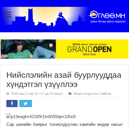
Нийслэлийн азай буурлууддаа
хүндэтгэл үзүүллээ
2015 оны 2 сар 16 / 17 цаг 52 минут
Мэдээ мэдээлэл
,
Нийгэм
Сар шинийн баярыг тохиолдуулан хамгийн өндөр насыг