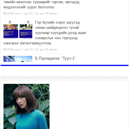
төвийн ажиллах хуваарийг гаргаж, иргэдэд
мэдээлэхийг үүрэг болголоо
2026 оны 7 сар 21 / 11 цаг 59 минут
Гэр бүлийн хэрэг шүүхэд
хянан шийдвэрлэх тухай
хуулиар хүүхдийн дээд ашиг
сонирхлыг нэн тэргүүнд
хангахыг баталгаажууллаа
2026 оны 7 сар 21 / 11 цаг 42 минут
Б.Пүрэвдагва: “Туул-1”
коллекторыг ашиглалтад
оруулж байж бид гэр
хорооллыг барилгажуулна
2026 оны 7 сар 21 / 10 цаг 15 минут
НИЙСЛЭЛ, АЙМГИЙН
УДИРДЛАГУУДЫН АЖЛЫГ
ХҮНД СУРТЛЫГ БУУРУУЛЖ,
ИРГЭД, АЖ АХУЙН НЭГЖИЙН
АЧААГ ХЭРХЭН ХӨНГӨЛСНӨӨР ДҮГНЭНЭ
2026 оны 7 сар 21 / 10 цаг 09 минут
Байнгын хорооны дарга