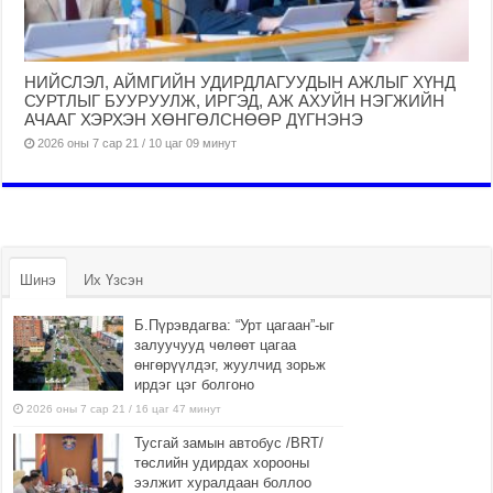
НИЙСЛЭЛ, АЙМГИЙН УДИРДЛАГУУДЫН АЖЛЫГ ХҮНД
СУРТЛЫГ БУУРУУЛЖ, ИРГЭД, АЖ АХУЙН НЭГЖИЙН
АЧААГ ХЭРХЭН ХӨНГӨЛСНӨӨР ДҮГНЭНЭ
2026 оны 7 сар 21 / 10 цаг 09 минут
Шинэ
Их Үзсэн
Б.Пүрэвдагва: “Урт цагаан”-ыг
залуучууд чөлөөт цагаа
өнгөрүүлдэг, жуулчид зорьж
ирдэг цэг болгоно
2026 оны 7 сар 21 / 16 цаг 47 минут
Тусгай замын автобус /BRT/
төслийн удирдах хорооны
ээлжит хуралдаан боллоо