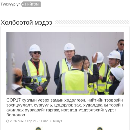
Түлхүүр үг
НИЙГЭМ
Холбоотой мэдээ
COP17 хурлын үеэрх замын хөдөлгөөн, нийтийн тээврийн
зохицуулалт, сургууль, цэцэрлэг, зах, худалдааны төвийн
ажиллах хуваарийг гаргаж, иргэдэд мэдээлэхийг үүрэг
болголоо
2026 оны 7 сар 21 / 11 цаг 59 минут