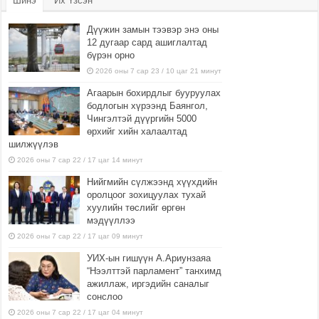
Шинэ
Их Үзсэн
Дүүжин замын тээвэр энэ оны
12 дугаар сард ашиглалтад
бүрэн орно
2026 оны 7 сар 23 / 10 цаг 21 минут
Агаарын бохирдлыг бууруулах
бодлогын хүрээнд Баянгол,
Чингэлтэй дүүргийн 5000
өрхийг хийн халаалтад
шилжүүлэв
2026 оны 7 сар 22 / 17 цаг 14 минут
Нийгмийн сүлжээнд хүүхдийн
оролцоог зохицуулах тухай
хуулийн төслийг өргөн
мэдүүллээ
2026 оны 7 сар 22 / 17 цаг 09 минут
УИХ-ын гишүүн А.Ариунзаяа
“Нээлттэй парламент” танхимд
ажиллаж, иргэдийн саналыг
сонслоо
2026 оны 7 сар 22 / 17 цаг 04 минут