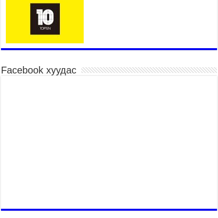
2026 оны 7 сар 21 / 13 цаг 43 минут
COP17 хурлын үеэрх замын хөдөлгөөн, нийтийн
тээврийн зохицуулалт, сургууль, цэцэрлэг, зах,
худалдааны төвийн ажиллах хуваарийг гаргаж,
иргэдэд мэдээлэхийг үүрэг болголоо
2026 оны 7 сар 21 / 11 цаг 59 минут
Facebook хуудас
Гэр бүлийн хэрэг шүүхэд хянан шийдвэрлэх
тухай хуулиар хүүхдийн дээд ашиг сонирхлыг
нэн тэргүүнд хангахыг баталгаажууллаа
2026 оны 7 сар 21 / 11 цаг 42 минут
Б.Пүрэвдагва: “Туул-1” коллекторыг ашиглалтад
оруулж байж бид гэр хорооллыг барилгажуулна
2026 оны 7 сар 21 / 10 цаг 15 минут
НИЙСЛЭЛ, АЙМГИЙН УДИРДЛАГУУДЫН
АЖЛЫГ ХҮНД СУРТЛЫГ БУУРУУЛЖ, ИРГЭД,
АЖ АХУЙН НЭГЖИЙН АЧААГ ХЭРХЭН
ХӨНГӨЛСНӨӨР ДҮГНЭНЭ
2026 оны 7 сар 21 / 10 цаг 09 минут
Байнгын хорооны дарга М.Мандхай Цөлжилттэй
тэмцэх тухай НҮБ-ын конвенцын талуудын 17