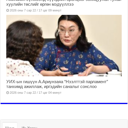
хуулийн төслийг өргөн мэдүүллээ
2026 оны 7 сар 22 / 17 цаг 09 минут
УИХ-ын гишүүн А.Ариунзаяа “Нээлттэй парламент”
танхимд ажиллаж, иргэдийн саналыг сонслоо
2026 оны 7 сар 22 / 17 цаг 04 минут