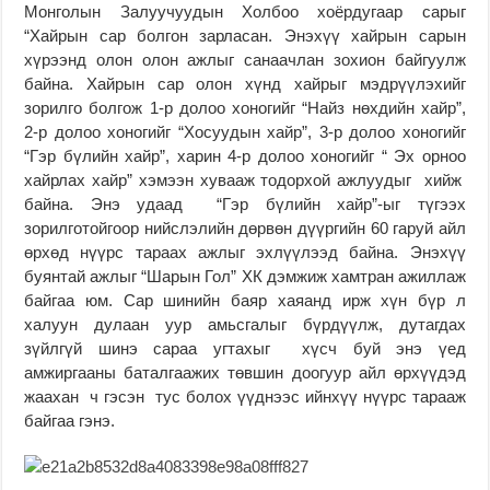
Монголын Залуучуудын Холбоо хоёрдугаар сарыг
“Хайрын сар болгон зарласан. Энэхүү хайрын сарын
хүрээнд олон олон ажлыг санаачлан зохион байгуулж
байна. Хайрын сар олон хүнд хайрыг мэдрүүлэхийг
зорилго болгож 1-р долоо хоногийг “Найз нөхдийн хайр”,
2-р долоо хоногийг “Хосуудын хайр”, 3-р долоо хоногийг
“Гэр бүлийн хайр”, харин 4-р долоо хоногийг “ Эх орноо
хайрлах хайр” хэмээн хувааж тодорхой ажлуудыг хийж
байна. Энэ удаад “Гэр бүлийн хайр”-ыг түгээх
зорилготойгоор нийслэлийн дөрвөн дүүргийн 60 гаруй айл
өрхөд нүүрс тараах ажлыг эхлүүлээд байна. Энэхүү
буянтай ажлыг “Шарын Гол” ХК дэмжиж хамтран ажиллаж
байгаа юм. Сар шинийн баяр хаяанд ирж хүн бүр л
халуун дулаан уур амьсгалыг бүрдүүлж, дутагдах
зүйлгүй шинэ сараа угтахыг хүсч буй энэ үед
амжиргааны баталгаажих төвшин доогуур айл өрхүүдэд
жаахан ч гэсэн тус болох үүднээс ийнхүү нүүрс тарааж
байгаа гэнэ.