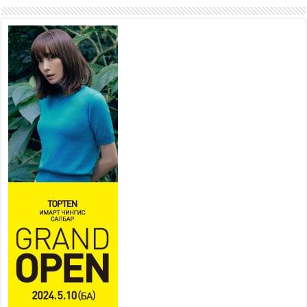
2026 оны 7 сар 22 / 9 цаг 28 минут
Б.Пүрэвдагва: “Урт цагаан”-ыг
залуучууд чөлөөт цагаа
өнгөрүүлдэг, жуулчид зорьж
ирдэг цэг болгоно
2026 оны 7 сар 21 / 16 цаг 47 минут
Тусгай замын автобус /BRT/
төслийн удирдах хорооны
ээлжит хуралдаан боллоо
2026 оны 7 сар 21 / 16 цаг 43 минут
Ерөнхий сайд Н.Учрал БНХАУ-аас Монгол Улсад
суугаа Элчин сайд Шэнь Миньжюанийг хүлээн
авч уулзав
2026 оны 7 сар 21 / 16 цаг 39 минут
БҮГД НАЙРАМДАХ ТАЖИКИСТАН УЛСТАЙ
ЭДИЙН ЗАСГИЙН ХАМТЫН АЖИЛЛАГААГ
ӨРГӨЖҮҮЛНЭ
2026 оны 7 сар 21 / 16 цаг 34 минут
26,992 суралцагч хотхоны бага сургуульд, 8100
суралцагч төрөлжсөн ахлах сургуульд
суралцана