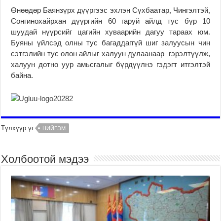
Өнөөдөр Баянзүрх дүүргээс эхлэн Сүхбаатар, Чингэлтэй,
Сонгинохайрхан дүүргийн 60 гаруй айлд тус бүр 10
шуудай нүүрсийг цагийн хуваарийн дагуу тараах юм.
Буяны үйлсэд олны тус багаддаггүй шиг залуусын чин
сэтгэлийн тус олон айлыг халуун дулаанаар гэрэлтүүлж,
халуун дотно уур амьсгалыг бүрдүүлнэ гэдэгт итгэлтэй
байна.
Түлхүүр үг
НИЙГЭМ
Холбоотой мэдээ