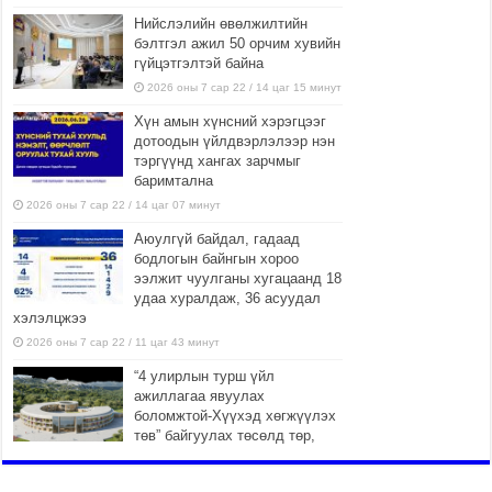
Нийслэлийн өвөлжилтийн
бэлтгэл ажил 50 орчим хувийн
гүйцэтгэлтэй байна
2026 оны 7 сар 22 / 14 цаг 15 минут
Хүн амын хүнсний хэрэгцээг
дотоодын үйлдвэрлэлээр нэн
тэргүүнд хангах зарчмыг
баримтална
2026 оны 7 сар 22 / 14 цаг 07 минут
Аюулгүй байдал, гадаад
бодлогын байнгын хороо
ээлжит чуулганы хугацаанд 18
удаа хуралдаж, 36 асуудал
хэлэлцжээ
2026 оны 7 сар 22 / 11 цаг 43 минут
“4 улирлын турш үйл
ажиллагаа явуулах
боломжтой-Хүүхэд хөгжүүлэх
төв” байгуулах төсөлд төр,
хувийн хэвшлийн түншлэлийн хүрээнд хамтран
ажиллахыг урьж байна