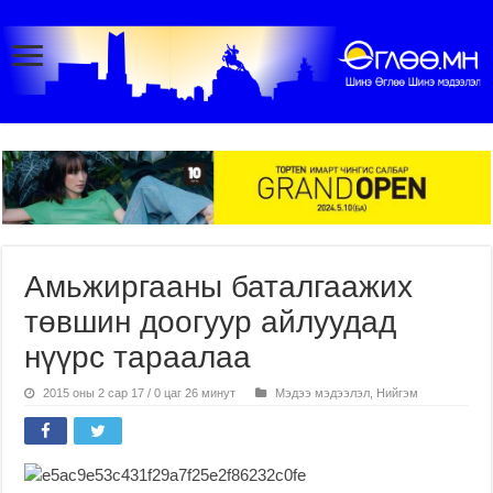
Амьжиргааны баталгаажих
төвшин доогуур айлуудад
нүүрс тараалаа
2015 оны 2 сар 17 / 0 цаг 26 минут
Мэдээ мэдээлэл
,
Нийгэм