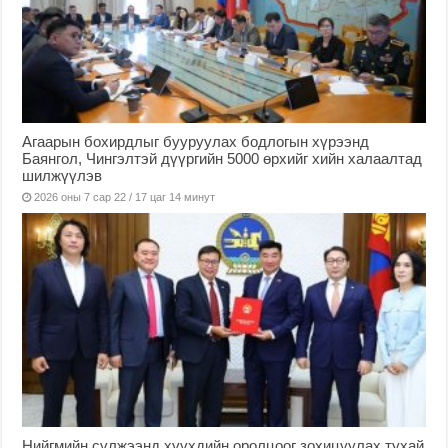
Агаарын бохирдлыг бууруулах бодлогын хүрээнд
Баянгол, Чингэлтэй дүүргийн 5000 өрхийг хийн халаалтад
шилжүүлэв
2026 оны 7 сар 22 / 17 цаг 14 минут
Нийгмийн сүлжээнд хүүхдийн оролцоог зохицуулах тухай