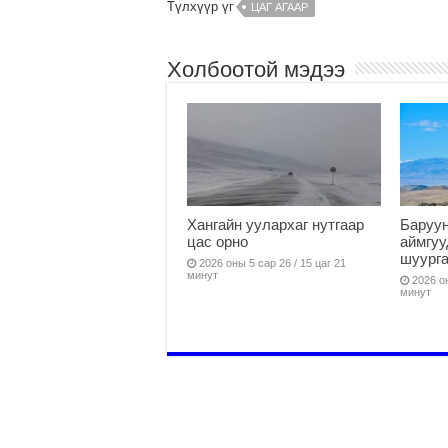
Түлхүүр үг
ЦАГ АГААР
Холбоотой мэдээ
Хангайн уулархаг нутгаар
Баруун
цас орно
аймгуу
шуург
2026 оны 5 сар 26 / 15 цаг 21
минут
2026 он
минут