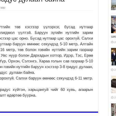
гаар
утгийн төв хэсгээр үүлэрхэг, бусад нутгаар
олигдмол үүлтэй. Баруун зүгийн нутгийн зарим
ши
эсгээр цас орно. Бусад нутгаар цас орохгүй. Салхи
2
нутгаар баруун өмнөөс секундэд 5-10 метр, Алтайн
16 метр, төв болон говийн нутгийн зарим газраар
 Увс нуур болон Дархадын хотгор, Идэр, Тэс, Ерөө
-Үүр, Орхон, Сэлэнгэ, Хараа голын сав газраар 5-10
н говийн нутгийн баруун хэсгээр 3-8 градус дулаан,
2
радус дулаан байна.
рохгүй. Салхи баруун өмнөөс секундэд 6-11 метр.
радус хүйтэн, харьцангуй чийг 60 хувь, агаарын
алт өдөртөө буурна.
2