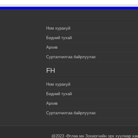
Ном хурахуй
Бидний тухай
Архив
Сурталчилгаа байрлуулах
FH
Ном хурахуй
Бидний тухай
Архив
Сурталчилгаа байрлуулах
@2023 -Өглөө.мн Зохиогчийн эрх хуулиар ха