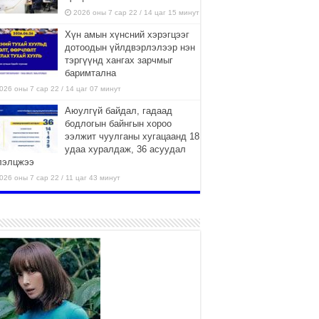
2026 оны 7 сар 22 / 14 цаг 15 минут
Хүн амын хүнсний хэрэгцээг
дотоодын үйлдвэрлэлээр нэн
тэргүүнд хангах зарчмыг
баримтална
026 оны 7 сар 22 / 14 цаг 07 минут
Аюулгүй байдал, гадаад
бодлогын байнгын хороо
ээлжит чуулганы хугацаанд 18
удаа хуралдаж, 36 асуудал
лэлцжээ
026 оны 7 сар 22 / 11 цаг 43 минут
“4 улирлын турш үйл
ажиллагаа явуулах
боломжтой-Хүүхэд хөгжүүлэх
төв” байгуулах төсөлд төр,
вийн хэвшлийн түншлэлийн хүрээнд хамтран
иллахыг урьж байна
026 оны 7 сар 22 / 9 цаг 28 минут
Б.Пүрэвдагва: “Урт цагаан”-ыг
залуучууд чөлөөт цагаа