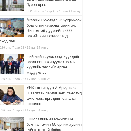
бүрэн орно
2026 оны 7 сар 23 / 10 цаг 21 минут
Агаарын бохирдлыг бууруулах
бодлогын хүрээнд Баянгол,
Чингэлтэй дүүргийн 5000
өрхийг хийн халаалтад
лжүүлэв
026 оны 7 сар 22 / 17 цаг 14 минут
Нийгмийн сүлжээнд хүүхдийн
оролцоог зохицуулах тухай
хуулийн төслийг өргөн
мэдүүллээ
026 оны 7 сар 22 / 17 цаг 09 минут
УИХ-ын гишүүн А.Ариунзаяа
“Нээлттэй парламент” танхимд
ажиллаж, иргэдийн саналыг
сонслоо
026 оны 7 сар 22 / 17 цаг 04 минут
Нийслэлийн өвөлжилтийн
бэлтгэл ажил 50 орчим хувийн
гүйцэтгэлтэй байна