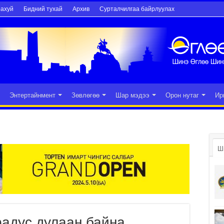
рахуй
Бидний тухай
Архив
Сурталчилгаа байрлуулах
Энтертайнмент
Зөвлөгөө
Шар мэдээ
Орон нутаг
Ир
Ш
радус дулаан байна