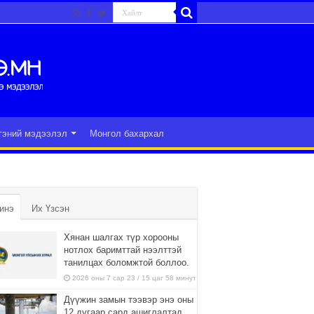
гэний мэдээлэл
Монгол бахархал
инэ
Их Үзсэн
Хянан шалгах түр хорооны
нотлох баримттай нээлттэй
танилцах боломжтой боллоо.
2026 оны 7 сар 23 / 15 цаг 58 минут
Дүүжин замын тээвэр энэ оны
12 дугаар сард ашиглалтад