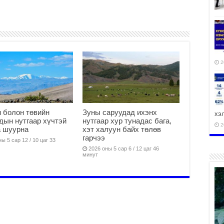
2
 болон төвийн
Зуны саруудад ихэнх
хэ
дын нутгаар хүчтэй
нутгаар хур тунадас бага,
2
а шуурна
хэт халуун байх төлөв
гарчээ
ы 5 сар 12 / 10 цаг 33
2026 оны 5 сар 6 / 12 цаг 46
минут
ху
аж
2