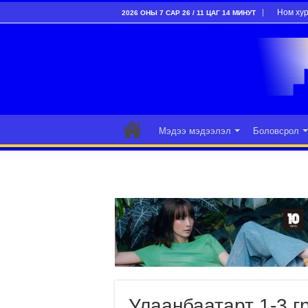
Ном ху
2026 ОНЫ 7 САР 26 / 11 ЦАГ 14 МИНУТ
Мэдээ мэдээлэл
Боловсрол
Улаанбаатарт 1-3 г