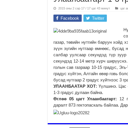
2015 оны 2 сар 17 / 17 цаг 43 минут
цаг а
Facebook
Twitter
Н
с
газар, төвийн нутгийн баруун хойд х
зүүн зүгийн нутгаар өмнөөс, бусад 
салбар уулсаар секундэд түр зуур 
секундэд 12-14 метр хүрч ширүүснэ.
голын сав газраар 10-15 градус, Эгь
градус хүйтэн, Алтайн өвөр говь боло
бусад нутгаар 2 градус хүйтнээс 3 г
УЛААНБААТАР ХОТ:
Үүлшинэ. Цас о
1-3 градус дулаан байна.
Өглөө 05 цагт Улаанбаатарт:
12 г
даралт 873 гектопаскаль байлаа. Дар