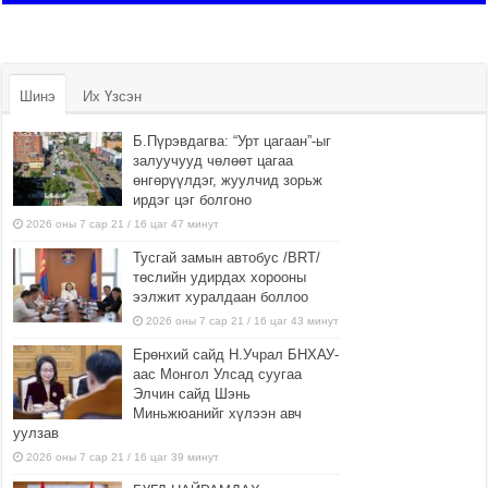
Шинэ
Их Үзсэн
Б.Пүрэвдагва: “Урт цагаан”-ыг
залуучууд чөлөөт цагаа
өнгөрүүлдэг, жуулчид зорьж
ирдэг цэг болгоно
2026 оны 7 сар 21 / 16 цаг 47 минут
Тусгай замын автобус /BRT/
төслийн удирдах хорооны
ээлжит хуралдаан боллоо
2026 оны 7 сар 21 / 16 цаг 43 минут
Ерөнхий сайд Н.Учрал БНХАУ-
аас Монгол Улсад суугаа
Элчин сайд Шэнь
Миньжюанийг хүлээн авч
уулзав
2026 оны 7 сар 21 / 16 цаг 39 минут