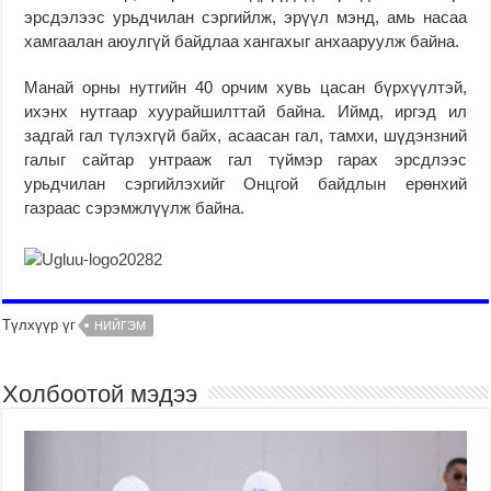
эрсдэлээс урьдчилан сэргийлж, эрүүл мэнд, амь насаа
хамгаалан аюулгүй байдлаа хангахыг анхааруулж байна.
Манай орны нутгийн 40 орчим хувь цасан бүрхүүлтэй,
ихэнх нутгаар хуурайшилттай байна. Иймд, иргэд ил
задгай гал түлэхгүй байх, асаасан гал, тамхи, шүдэнзний
галыг сайтар унтрааж гал түймэр гарах эрсдлээс
урьдчилан сэргийлэхийг Онцгой байдлын ерөнхий
газраас сэрэмжлүүлж байна.
Түлхүүр үг
НИЙГЭМ
Холбоотой мэдээ