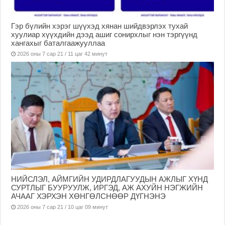
Гэр бүлийн хэрэг шүүхэд хянан шийдвэрлэх тухай
хуулиар хүүхдийн дээд ашиг сонирхлыг нэн тэргүүнд
хангахыг баталгаажууллаа
2026 оны 7 сар 21 / 11 цаг 42 минут
НИЙСЛЭЛ, АЙМГИЙН УДИРДЛАГУУДЫН АЖЛЫГ ХҮНД
СУРТЛЫГ БУУРУУЛЖ, ИРГЭД, АЖ АХУЙН НЭГЖИЙН
АЧААГ ХЭРХЭН ХӨНГӨЛСНӨӨР ДҮГНЭНЭ
2026 оны 7 сар 21 / 10 цаг 09 минут