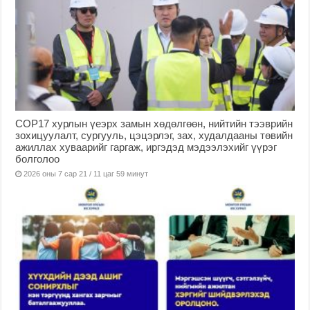
COP17 хурлын үеэрх замын хөдөлгөөн, нийтийн тээврийн
зохицуулалт, сургууль, цэцэрлэг, зах, худалдааны төвийн
ажиллах хуваарийг гаргаж, иргэдэд мэдээлэхийг үүрэг
болголоо
2026 оны 7 сар 21 / 11 цаг 59 минут