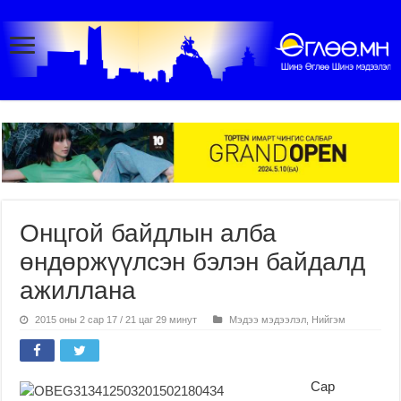
Онцгой байдлын алба
өндөржүүлсэн бэлэн байдалд
ажиллана
2015 оны 2 сар 17 / 21 цаг 29 минут
Мэдээ мэдээлэл
,
Нийгэм
Сар