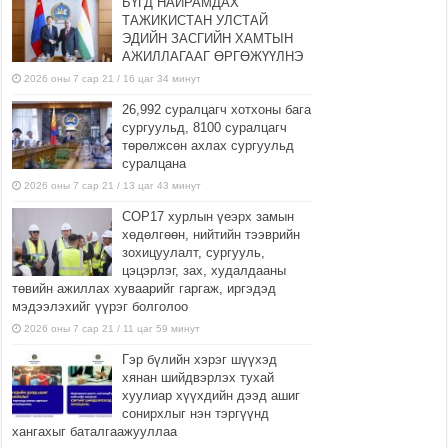
БҮГД НАЙРАМДАХ
ТАЖИКИСТАН УЛСТАЙ
ЭДИЙН ЗАСГИЙН ХАМТЫН
АЖИЛЛАГААГ ӨРГӨЖҮҮЛНЭ
2026 оны 7 сар 21 / 16 цаг 34 минут
26,992 суралцагч хотхоны бага
сургуульд, 8100 суралцагч
төрөлжсөн ахлах сургуульд
суралцана
2026 оны 7 сар 21 / 13 цаг 43 минут
COP17 хурлын үеэрх замын
хөдөлгөөн, нийтийн тээврийн
зохицуулалт, сургууль,
цэцэрлэг, зах, худалдааны
төвийн ажиллах хуваарийг гаргаж, иргэдэд
мэдээлэхийг үүрэг болголоо
2026 оны 7 сар 21 / 11 цаг 59 минут
Гэр бүлийн хэрэг шүүхэд
хянан шийдвэрлэх тухай
хуулиар хүүхдийн дээд ашиг
сонирхлыг нэн тэргүүнд
хангахыг баталгаажууллаа