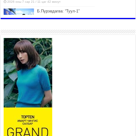
2026 оны 7 сар 21 / 11 цаг 42 минут
Б.Пүрэвдагва: “Туул-1”
коллекторыг ашиглалтад
оруулж байж бид гэр
хорооллыг барилгажуулна
2026 оны 7 сар 21 / 10 цаг 15 минут
НИЙСЛЭЛ, АЙМГИЙН
УДИРДЛАГУУДЫН АЖЛЫГ
ХҮНД СУРТЛЫГ БУУРУУЛЖ,
ИРГЭД, АЖ АХУЙН НЭГЖИЙН
АЧААГ ХЭРХЭН ХӨНГӨЛСНӨӨР ДҮГНЭНЭ
2026 оны 7 сар 21 / 10 цаг 09 минут
Байнгын хорооны дарга
М.Мандхай Цөлжилттэй
тэмцэх тухай НҮБ-ын
конвенцын талуудын 17 дугаар
бага хурал (СОР17)-ын бэлтгэл ажлын явцтай
танилцлаа
2026 оны 7 сар 21 / 10 цаг 03 минут
Б.Пүрэвдагва: Бүтээн байгуулалтын аливаа
ажил инженерийн хангамжийн байгууллагуудын
уялдаа холбоогүйгээс саатах ёсгүй