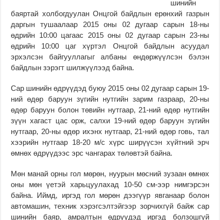
шинийн
баяртай холбогдуулан Онцгой байдлын ерөнхий газрын
даргын тушаалаар 2015 оны 02 дугаар сарын 18-ны
өдрийн 10:00 цагаас 2015 оны 02 дугаар сарын 23-ны
өдрийн 10:00 цаг хүртэл Онцгой байдлын асуудал
эрхэлсэн байгууллагыг албаны өндөржүүлсэн бэлэн
байдлын зэрэгт шилжүүлээд байна.
Сар шинийн өдрүүдэд буюу 2015 оны 02 дугаар сарын 19-
ний өдөр баруун зүгийн нутгийн зарим газраар, 20-ны
өдөр баруун болон төвийн нутгаар, 21-ний өдөр нутгийн
зүүн хагаст цас орж, салхи 19-ний өдөр баруун зүгийн
нутгаар, 20-ны өдөр ихэнх нутгаар, 21-ний өдөр говь, тал
хээрийн нутгаар 18-20 м/с хүрс ширүүсэн хүйтний эрч
өмнөх өдрүүдээс эрс чангарах төлөвтэй байна.
Мөн манай орны гол мөрөн, нуурын мөсний зузаан өмнөх
оны мөн үетэй харьцуулахад 10-50 см-ээр нимгэрсэн
байна. Иймд, иргэд гол мөрөн дээгүүр явганаар болон
автомашин, техник хэрэгсэлтэйгээр зорчихгүй байж сар
шинийн баяр, амралтын өдрүүдэд иргэд болзошгүй