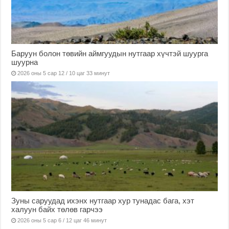
Баруун болон төвийн аймгуудын нутгаар хүчтэй шуурга
шуурна
2026 оны 5 сар 12 / 10 цаг 33 минут
Зуны саруудад ихэнх нутгаар хур тунадас бага, хэт
халуун байх төлөв гарчээ
2026 оны 5 сар 6 / 12 цаг 46 минут