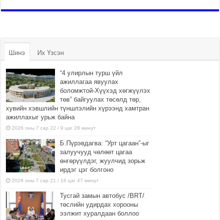
Шинэ
Их Үзсэн
“4 улирлын турш үйл
ажиллагаа явуулах
боломжтой-Хүүхэд хөгжүүлэх
төв” байгуулах төсөлд төр,
хувийн хэвшлийн түншлэлийн хүрээнд хамтран
ажиллахыг урьж байна
2026 оны 7 сар 22 / 9 цаг 28 минут
Б.Пүрэвдагва: “Урт цагаан”-ыг
залуучууд чөлөөт цагаа
өнгөрүүлдэг, жуулчид зорьж
ирдэг цэг болгоно
2026 оны 7 сар 21 / 16 цаг 47 минут
Тусгай замын автобус /BRT/
төслийн удирдах хорооны
ээлжит хуралдаан боллоо