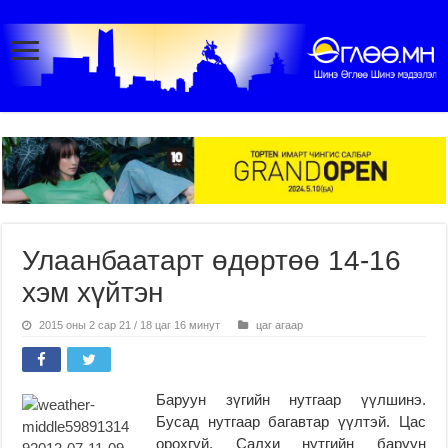
Улаанбаатарт өдөртөө 14-16
хэм хүйтэн
2015 оны 2 сар 21 / 18 цаг 16 минут
цаг агаар
Баруун зүгийн нутгаар үүлшинэ.
Бусад нутгаар багавтар үүлтэй. Цас
орохгүй. Салхи нутгийн баруун