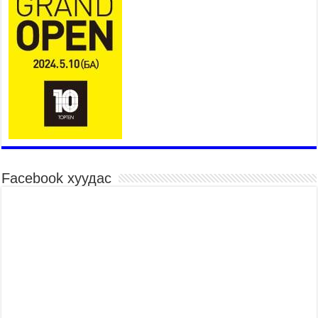
тэмцэх тухай НҮБ-ын конвенцын талуудын 17
дугаар бага хурал (СОР17)-ын бэлтгэл ажлын
явцтай танилцлаа
2026 оны 7 сар 21 / 10 цаг 03 минут
Б.Пүрэвдагва: Бүтээн байгуулалтын аливаа
ажил инженерийн хангамжийн байгууллагуудын
уялдаа холбоогүйгээс саатах ёсгүй
2026 оны 7 сар 20 / 17 цаг 21 минут
“Сэлбэ 20 минутын хот” төслийн анхны 12
давхар барилгын үндсэн карказ, цутгалтын ажил
дууслаа
2026 оны 7 сар 20 / 17 цаг 17 минут
Facebook хуудас
Мопед, скүүтер, тэдгээртэй адилтгах үзүүлэлт
бүхий тээврийн хэрэгсэлтэй холбоотой
нийслэлийн засаг дарга захирамж гаргалаа
2026 оны 7 сар 20 / 17 цаг 11 минут
Төв цэвэрлэх байгууламжид хоногт дунджаар 3
тонн хатуу хог хаягдал ирж байна
2026 оны 7 сар 20 / 12 цаг 06 минут
“Эхийн алдар” одонгийн шаардлагыг
хөнгөрүүллээ