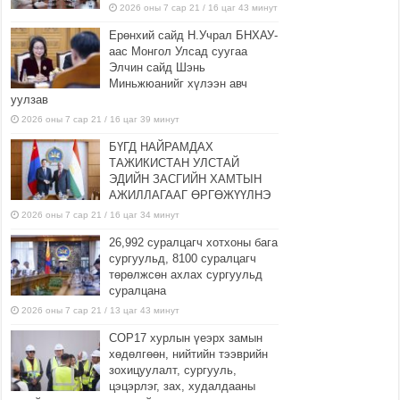
2026 оны 7 сар 21 / 16 цаг 43 минут
Ерөнхий сайд Н.Учрал БНХАУ-
аас Монгол Улсад суугаа
Элчин сайд Шэнь
Миньжюанийг хүлээн авч
уулзав
2026 оны 7 сар 21 / 16 цаг 39 минут
БҮГД НАЙРАМДАХ
ТАЖИКИСТАН УЛСТАЙ
ЭДИЙН ЗАСГИЙН ХАМТЫН
АЖИЛЛАГААГ ӨРГӨЖҮҮЛНЭ
2026 оны 7 сар 21 / 16 цаг 34 минут
26,992 суралцагч хотхоны бага
сургуульд, 8100 суралцагч
төрөлжсөн ахлах сургуульд
суралцана
2026 оны 7 сар 21 / 13 цаг 43 минут
COP17 хурлын үеэрх замын
хөдөлгөөн, нийтийн тээврийн
зохицуулалт, сургууль,
цэцэрлэг, зах, худалдааны