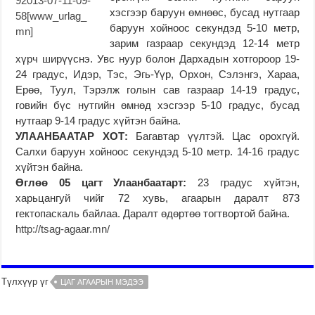
хэсгээр баруун өмнөөс, бусад нутгаар
баруун хойноос секундэд 5-10 метр,
зарим газраар секундэд 12-14 метр
хүрч ширүүснэ. Увс нуур болон Дархадын хотгороор 19-
24 градус, Идэр, Тэс, Эгь-Үүр, Орхон, Сэлэнгэ, Хараа,
Ерөө, Туул, Тэрэлж голын сав газраар 14-19 градус,
говийн бүс нутгийн өмнөд хэсгээр 5-10 градус, бусад
нутгаар 9-14 градус хүйтэн байна.
УЛААНБААТАР ХОТ:
Багавтар үүлтэй. Цас орохгүй.
Салхи баруун хойноос секундэд 5-10 метр. 14-16 градус
хүйтэн байна.
Өглөө 05 цагт Улаанбаатарт:
23 градус хүйтэн,
харьцангуй чийг 72 хувь, агаарын даралт 873
гектопаскаль байлаа. Даралт өдөртөө тогтвортой байна.
http://tsag-agaar.mn/
Түлхүүр үг
ЦАГ АГААРЫН МЭДЭЭ