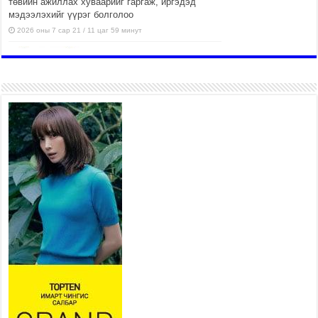
төвийн ажиллах хуваарийг гаргаж, иргэдэд
мэдээлэхийг үүрэг болголоо
2026 оны 7 сар 21 / 11 цаг 59 минут
Гэр бүлийн хэрэг шүүхэд
хянан шийдвэрлэх тухай
хуулиар хүүхдийн дээд ашиг
сонирхлыг нэн тэргүүнд
хангахыг баталгаажууллаа
2026 оны 7 сар 21 / 11 цаг 42 минут
Б.Пүрэвдагва: “Туул-1”
коллекторыг ашиглалтад
оруулж байж бид гэр
хорооллыг барилгажуулна
2026 оны 7 сар 21 / 10 цаг 15 минут
НИЙСЛЭЛ, АЙМГИЙН
УДИРДЛАГУУДЫН АЖЛЫГ
ХҮНД СУРТЛЫГ БУУРУУЛЖ,
ИРГЭД, АЖ АХУЙН НЭГЖИЙН
АЧААГ ХЭРХЭН ХӨНГӨЛСНӨӨР ДҮГНЭНЭ
2026 оны 7 сар 21 / 10 цаг 09 минут
Байнгын хорооны дарга М.Мандхай Цөлжилттэй