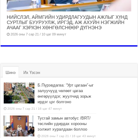
НИЙСЛЭЛ, АЙМГИЙН УДИРДЛАГУУДЫН АЖЛЫГ ХҮНД
СУРТЛЫГ БУУРУУЛЖ, ИРГЭД, АЖ АХУЙН НЭГЖИЙН
АЧААГ ХЭРХЭН ХӨНГӨЛСНӨӨР ДҮГНЭНЭ
2026 оны 7 сар 21 / 10 цаг 09 минут
Шинэ
Их Үзсэн
Б.Пүрэвдагва: “Урт цагаан”-ыг
залуучууд чөлөөт цагаа
өнгөрүүлдэг, жуулчид зорьж
ирдэг цэг болгоно
2026 оны 7 сар 21 / 16 цаг 47 минут
Тусгай замын автобус /BRT/
төслийн удирдах хорооны
ээлжит хуралдаан боллоо
2026 оны 7 сар 21 / 16 цаг 43 минут