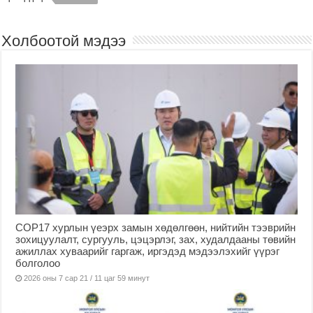
Холбоотой мэдээ
COP17 хурлын үеэрх замын хөдөлгөөн, нийтийн тээврийн
зохицуулалт, сургууль, цэцэрлэг, зах, худалдааны төвийн
ажиллах хуваарийг гаргаж, иргэдэд мэдээлэхийг үүрэг
болголоо
2026 оны 7 сар 21 / 11 цаг 59 минут