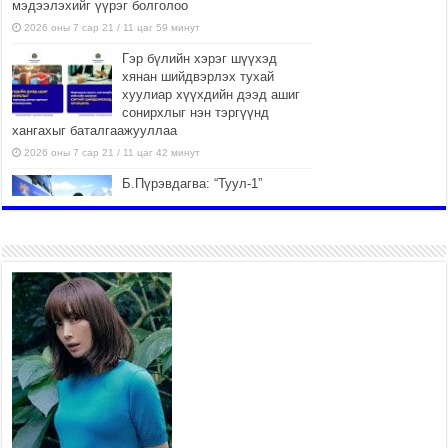
мэдээлэхийг үүрэг болголоо
2026 оны 7 сар 21 / 11 цаг 59 минут
Гэр бүлийн хэрэг шүүхэд
хянан шийдвэрлэх тухай
хуулиар хүүхдийн дээд ашиг
сонирхлыг нэн тэргүүнд
хангахыг баталгаажууллаа
2026 оны 7 сар 21 / 11 цаг 42 минут
Б.Пүрэвдагва: “Туул-1”
коллекторыг ашиглалтад
оруулж байж бид гэр
хорооллыг барилгажуулна
2026 оны 7 сар 21 / 10 цаг 15 минут
НИЙСЛЭЛ, АЙМГИЙН
УДИРДЛАГУУДЫН АЖЛЫГ
ХҮНД СУРТЛЫГ БУУРУУЛЖ,
ИРГЭД, АЖ АХУЙН НЭГЖИЙН
АЧААГ ХЭРХЭН ХӨНГӨЛСНӨӨР ДҮГНЭНЭ
2026 оны 7 сар 21 / 10 цаг 09 минут
Байнгын хорооны дарга
М.Мандхай Цөлжилттэй