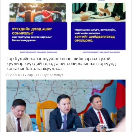
Гэр бүлийн хэрэг шүүхэд хянан шийдвэрлэх тухай
хуулиар хүүхдийн дээд ашиг сонирхлыг нэн тэргүүнд
хангахыг баталгаажууллаа
2026 оны 7 сар 21 / 11 цаг 42 минут