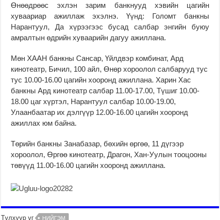
Өнөөдрөөс эхлэн зарим банкнууд хэвийн цагийн
хуваариар ажиллаж эхэлнэ. Үүнд: Голомт банкны
Нарантуул, Да хүрээгээс бусад салбар энгийн буюу
амралтын өдрийн хуваарийн дагуу ажиллана.
Мөн ХААН банкны Сансар, Үйлдвэр комбинат, Ард
кинотеатр, Бичил, 100 айл, Өнөр хороолол салбарууд тус
тус 10.00-16.00 цагийн хооронд ажиллана. Харин Хас
банкны Ард кинотеатр салбар 11.00-17.00, Түшиг 10.00-
18.00 цаг хүртэл, Нарантуул салбар 10.00-19.00,
Улаанбаатар их дэлгүүр 12.00-16.00 цагийн хооронд
ажиллах юм байна.
Төрийн банкны Занабазар, бөхийн өргөө, 11 дүгээр
хороолол, Өргөө кинотеатр, Драгон, Хан-Уулын тооцооны
төвүүд 11.00-16.00 цагийн хооронд ажиллана.
Түлхүүр үг
НИЙГЭМ