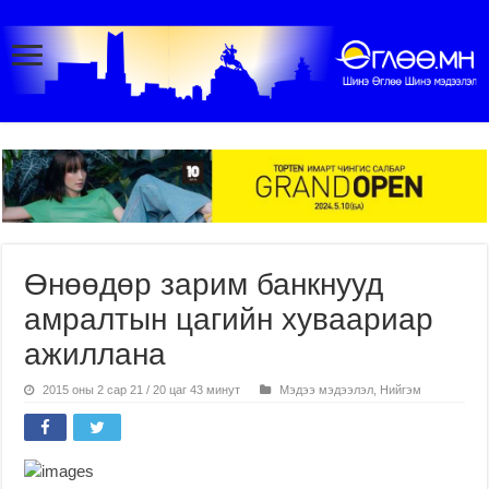
Өнөөдөр зарим банкнууд
амралтын цагийн хуваариар
ажиллана
2015 оны 2 сар 21 / 20 цаг 43 минут
Мэдээ мэдээлэл
,
Нийгэм