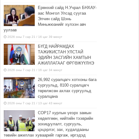
Ерөнхий сайд Н.Учрал БНХАУ-
аас Монгол Улсад суугаа
Элчин сайд Шэнь
Миньжюанийг хүлээн авч
уулзав
2026 оны 7 сар 21 / 16 цаг 39 минут
БҮГД НАЙРАМДАХ
ТАЖИКИСТАН УЛСТАЙ
ЭДИЙН ЗАСГИЙН ХАМТЫН
АЖИЛЛАГААГ ӨРГӨЖҮҮЛНЭ
2026 оны 7 сар 21 / 16 цаг 34 минут
26,992 суралцагч хотхоны бага
сургуульд, 8100 суралцагч
төрөлжсөн ахлах сургуульд
суралцана
2026 оны 7 сар 21 / 13 цаг 43 минут
COP17 хурлын үеэрх замын
хөдөлгөөн, нийтийн тээврийн
зохицуулалт, сургууль,
цэцэрлэг, зах, худалдааны
төвийн ажиллах хуваарийг гаргаж, иргэдэд