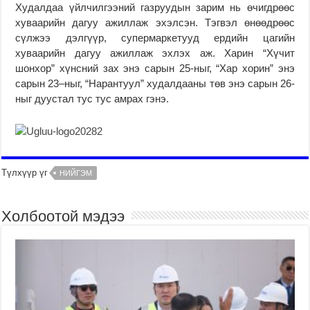
Худалдаа үйлчилгээний газруудын зарим нь өчигдрөөс
хуваарийн дагуу ажиллаж эхэлсэн. Тэгвэл өнөөдрөөс
сүлжээ дэлгүүр, супермаркетууд ердийн цагийн
хуваарийн дагуу ажиллаж эхлэх аж. Харин “Хүчит
шонхор” хүнсний зах энэ сарын 25-ныг, “Хар хорин” энэ
сарын 23–ныг, “Нарантуул” худалдааны төв энэ сарын 26-
ныг дуустал тус тус амрах гэнэ.
Түлхүүр үг
НИЙГЭМ
Холбоотой мэдээ