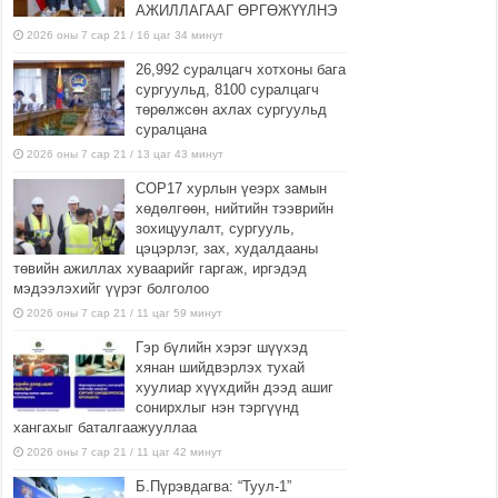
АЖИЛЛАГААГ ӨРГӨЖҮҮЛНЭ
2026 оны 7 сар 21 / 16 цаг 34 минут
26,992 суралцагч хотхоны бага
сургуульд, 8100 суралцагч
төрөлжсөн ахлах сургуульд
суралцана
2026 оны 7 сар 21 / 13 цаг 43 минут
COP17 хурлын үеэрх замын
хөдөлгөөн, нийтийн тээврийн
зохицуулалт, сургууль,
цэцэрлэг, зах, худалдааны
төвийн ажиллах хуваарийг гаргаж, иргэдэд
мэдээлэхийг үүрэг болголоо
2026 оны 7 сар 21 / 11 цаг 59 минут
Гэр бүлийн хэрэг шүүхэд
хянан шийдвэрлэх тухай
хуулиар хүүхдийн дээд ашиг
сонирхлыг нэн тэргүүнд
хангахыг баталгаажууллаа
2026 оны 7 сар 21 / 11 цаг 42 минут
Б.Пүрэвдагва: “Туул-1”