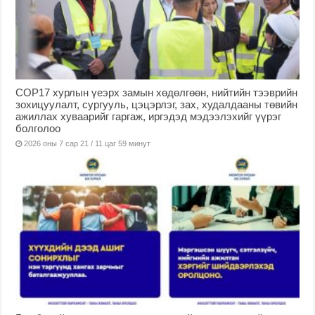
COP17 хурлын үеэрх замын хөдөлгөөн, нийтийн тээврийн
зохицуулалт, сургууль, цэцэрлэг, зах, худалдааны төвийн
ажиллах хуваарийг гаргаж, иргэдэд мэдээлэхийг үүрэг
болголоо
2026 оны 7 сар 21 / 11 цаг 59 минут