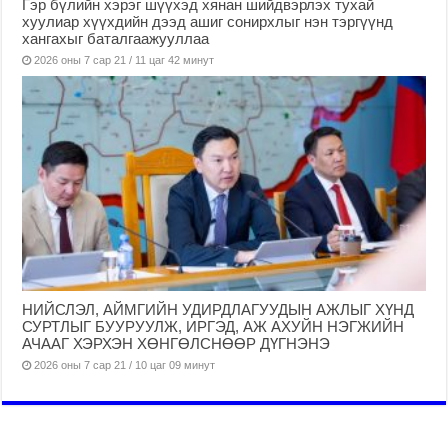
Гэр бүлийн хэрэг шүүхэд хянан шийдвэрлэх тухай
хуулиар хүүхдийн дээд ашиг сонирхлыг нэн тэргүүнд
хангахыг баталгаажууллаа
2026 оны 7 сар 21 / 11 цаг 42 минут
НИЙСЛЭЛ, АЙМГИЙН УДИРДЛАГУУДЫН АЖЛЫГ ХҮНД
СУРТЛЫГ БУУРУУЛЖ, ИРГЭД, АЖ АХУЙН НЭГЖИЙН
АЧААГ ХЭРХЭН ХӨНГӨЛСНӨӨР ДҮГНЭНЭ
2026 оны 7 сар 21 / 10 цаг 09 минут