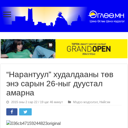
“Нарантуул” худалдааны төв
энэ сарын 26-ныг дуустал
амарна
2015 оны 2 сар 22 / 19 цаг 46 минут
Мэдээ мэдээлэл
,
Нийгэм