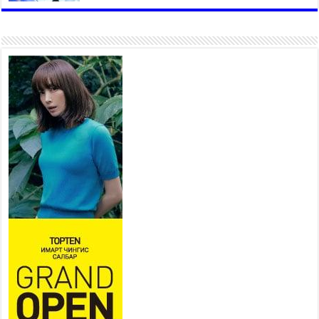
коллекторыг ашиглалтад
оруулж байж бид гэр
хорооллыг барилгажуулна
2026 оны 7 сар 21 / 10 цаг 15 минут
НИЙСЛЭЛ, АЙМГИЙН
УДИРДЛАГУУДЫН АЖЛЫГ
ХҮНД СУРТЛЫГ БУУРУУЛЖ,
ИРГЭД, АЖ АХУЙН НЭГЖИЙН
АЧААГ ХЭРХЭН ХӨНГӨЛСНӨӨР ДҮГНЭНЭ
2026 оны 7 сар 21 / 10 цаг 09 минут
Байнгын хорооны дарга
М.Мандхай Цөлжилттэй
тэмцэх тухай НҮБ-ын
конвенцын талуудын 17 дугаар
бага хурал (СОР17)-ын бэлтгэл ажлын явцтай
танилцлаа
2026 оны 7 сар 21 / 10 цаг 03 минут
Б.Пүрэвдагва: Бүтээн байгуулалтын аливаа
ажил инженерийн хангамжийн байгууллагуудын
уялдаа холбоогүйгээс саатах ёсгүй
2026 оны 7 сар 20 / 17 цаг 21 минут