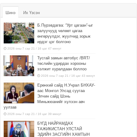
Шинэ
Их Үзсэн
Б.Пүрэвдагва: “Урт цагаан”-ыг
залуучууд чөлөөт цагаа
өнгөрүүлдэг, жуулчид зорьж
ирдэг цэг болгоно
2026 оны 7 сар 21 / 16 цаг 47 минут
Тусгай замын автобус /BRT/
төслийн удирдах хорооны
ээлжит хуралдаан боллоо
2026 оны 7 сар 21 / 16 цаг 43 минут
Ерөнхий сайд Н.Учрал БНХАУ-
аас Монгол Улсад суугаа
Элчин сайд Шэнь
Миньжюанийг хүлээн авч
уулзав
2026 оны 7 сар 21 / 16 цаг 39 минут
БҮГД НАЙРАМДАХ
ТАЖИКИСТАН УЛСТАЙ
ЭДИЙН ЗАСГИЙН ХАМТЫН