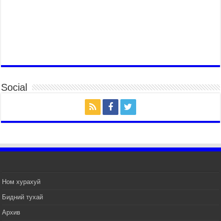
үер усны аюул, болзошгүй эрсдэлээс сэргийлж
байна
2026 оны 7 сар 20 / 9 цаг 05 минут
Аяллаа зөв төлөвлөхийг иргэдэд зөвлөж байна
2026 оны 7 сар 16 / 11 цаг 50 минут
Үер усны болзошгүй аюулаас сэргийлж,
холбогдох байгууллагууд өндөржүүлсэн бэлэн
Social
байдалд ажиллаж байна
2026 оны 7 сар 15 / 13 цаг 06 минут
Монгол адууны үнэ цэнийг дэлхийд сурталчлах
“Дэлхийн адууны өдөр”-т 15000 морьтон оролцож
байна
2026 оны 7 сар 15 / 11 цаг 51 минут
Шагайн харвааны насанд хүрэгчдийн багийн
төрөлд 106 багийн 848 харваач өрсөлдөж,
шилдгүүд шалгарав
Ном хурахуй
2026 оны 7 сар 15 / 11 цаг 45 минут
Бидний тухай
Үндэсний их баяр наадмын сур харвааны
шагналыг нийслэлийн Засаг дарга бөгөөд
Архив
Улаанбаатар хотын Захирагч Б.Пүрэвдагва