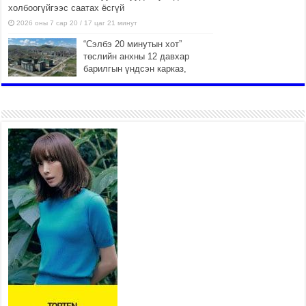
холбоогүйгээс саатах ёсгүй
2026 оны 7 сар 20 / 17 цаг 21 минут
“Сэлбэ 20 минутын хот”
төслийн анхны 12 давхар
барилгын үндсэн карказ,
цутгалтын ажил дууслаа
2026 оны 7 сар 20 / 17 цаг 17 минут
Мопед, скүүтер, тэдгээртэй
адилтгах үзүүлэлт бүхий
тээврийн хэрэгсэлтэй
холбоотой нийслэлийн засаг
дарга захирамж гаргалаа
2026 оны 7 сар 20 / 17 цаг 11 минут
Төв цэвэрлэх байгууламжид
хоногт дунджаар 3 тонн хатуу
хог хаягдал ирж байна
2026 оны 7 сар 20 / 12 цаг 06 минут
“Эхийн алдар” одонгийн
шаардлагыг хөнгөрүүллээ
2026 оны 7 сар 20 / 11 цаг 51 минут