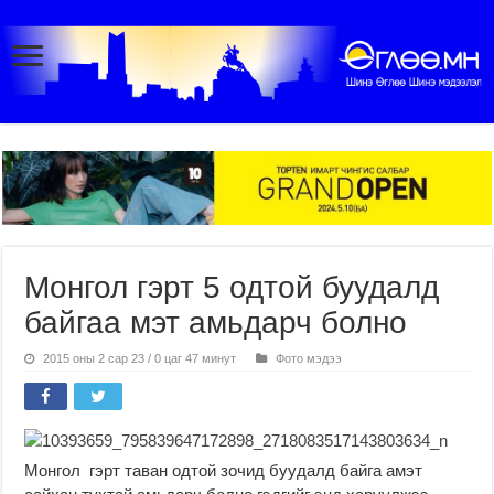
Монгол гэрт 5 одтой буудалд
байгаа мэт амьдарч болно
2015 оны 2 сар 23 / 0 цаг 47 минут
Фото мэдээ
Монгол гэрт таван одтой зочид буудалд байга амэт