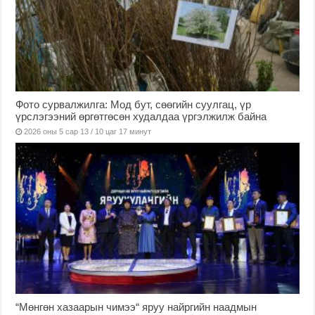
Фото сурвалжилга: Мод бут, сөөгийн суулгац, үр
үрслэгээний өргөтгөсөн худалдаа үргэлжилж байна
2026 оны 5 сар 13 / 10 цаг 17 минут
“Мөнгөн хазаарын чимээ“ яруу найргийн наадмын