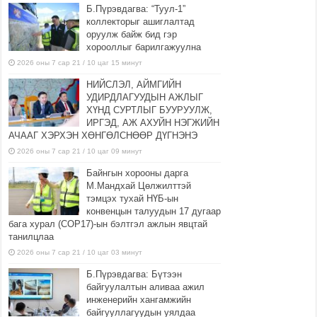
Б.Пүрэвдагва: “Туул-1”
коллекторыг ашиглалтад
оруулж байж бид гэр
хорооллыг барилгажуулна
2026 оны 7 сар 21 / 10 цаг 15 минут
НИЙСЛЭЛ, АЙМГИЙН
УДИРДЛАГУУДЫН АЖЛЫГ
ХҮНД СУРТЛЫГ БУУРУУЛЖ,
ИРГЭД, АЖ АХУЙН НЭГЖИЙН
АЧААГ ХЭРХЭН ХӨНГӨЛСНӨӨР ДҮГНЭНЭ
2026 оны 7 сар 21 / 10 цаг 09 минут
Байнгын хорооны дарга
М.Мандхай Цөлжилттэй
тэмцэх тухай НҮБ-ын
конвенцын талуудын 17 дугаар
бага хурал (СОР17)-ын бэлтгэл ажлын явцтай
танилцлаа
2026 оны 7 сар 21 / 10 цаг 03 минут
Б.Пүрэвдагва: Бүтээн
байгуулалтын аливаа ажил
инженерийн хангамжийн
байгууллагуудын уялдаа