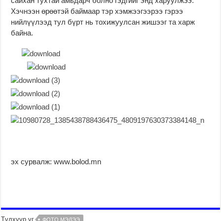
сайхан тухтай амьдарч болно гэдгийг энд харуулжээ.
Хэчнээн өрөөтэй баймаар тэр хэмжээгээрээ гэрээ
нийлүүлээд тул бүрт нь тохижуулсан жишээг та харж
байна.
эх сурвалж: www.bolod.mn
Түлхүүр үг
ФОТО МЭДЭЭ