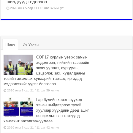
шилдгүүд тодорлоо
2026 оны 5 сар 11 / 13 цаг 32 минут
Шинэ
Их Үзсэн
COP17 хурлын үеэрх замын
хөдөлгөөн, нийтийн тээврийн
зохицуулалт, сургууль,
цэцэрлэг, зах, худалдааны
төвийн ажиллах хуваарийг гаргаж, иргэдэд
мэдээлэхийг үүрэг болголоо
2026 оны 7 сар 21 / 11 цаг 59 минут
Гэр бүлийн хэрэг шүүхэд
хянан шийдвэрлэх тухай
хуулиар хүүхдийн дээд ашиг
сонирхлыг нэн тэргүүнд
хангахыг баталгаажууллаа
2026 оны 7 сар 21 / 11 цаг 42 минут