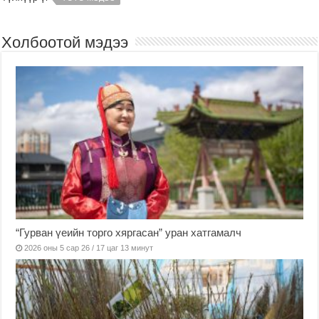
Холбоотой мэдээ
“Гурван үеийн торго хяргасан” уран хатгамалч
2026 оны 5 сар 26 / 17 цаг 13 минут