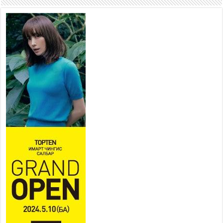
2026 оны 7 сар 21 / 10 цаг 15 минут
НИЙСЛЭЛ, АЙМГИЙН
УДИРДЛАГУУДЫН АЖЛЫГ
ХҮНД СУРТЛЫГ БУУРУУЛЖ,
ИРГЭД, АЖ АХУЙН НЭГЖИЙН
АЧААГ ХЭРХЭН ХӨНГӨЛСНӨӨР ДҮГНЭНЭ
2026 оны 7 сар 21 / 10 цаг 09 минут
Байнгын хорооны дарга
М.Мандхай Цөлжилттэй
тэмцэх тухай НҮБ-ын
конвенцын талуудын 17 дугаар
бага хурал (СОР17)-ын бэлтгэл ажлын явцтай
танилцлаа
2026 оны 7 сар 21 / 10 цаг 03 минут
Б.Пүрэвдагва: Бүтээн байгуулалтын аливаа
ажил инженерийн хангамжийн байгууллагуудын
уялдаа холбоогүйгээс саатах ёсгүй
2026 оны 7 сар 20 / 17 цаг 21 минут
“Сэлбэ 20 минутын хот” төслийн анхны 12
давхар барилгын үндсэн карказ, цутгалтын ажил
дууслаа