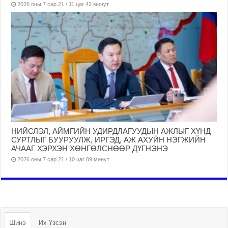
2026 оны 7 сар 21 / 11 цаг 42 минут
НИЙСЛЭЛ, АЙМГИЙН УДИРДЛАГУУДЫН АЖЛЫГ ХҮНД
СУРТЛЫГ БУУРУУЛЖ, ИРГЭД, АЖ АХУЙН НЭГЖИЙН
АЧААГ ХЭРХЭН ХӨНГӨЛСНӨӨР ДҮГНЭНЭ
2026 оны 7 сар 21 / 10 цаг 09 минут
Шинэ
Их Үзсэн