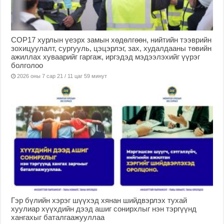
COP17 хурлын үеэрх замын хөдөлгөөн, нийтийн тээврийн
зохицуулалт, сургууль, цэцэрлэг, зах, худалдааны төвийн
ажиллах хуваарийг гаргаж, иргэдэд мэдээлэхийг үүрэг
болголоо
2026 оны 7 сар 21 / 11 цаг 59 минут
Гэр бүлийн хэрэг шүүхэд хянан шийдвэрлэх тухай
хуулиар хүүхдийн дээд ашиг сонирхлыг нэн тэргүүнд
хангахыг баталгаажууллаа