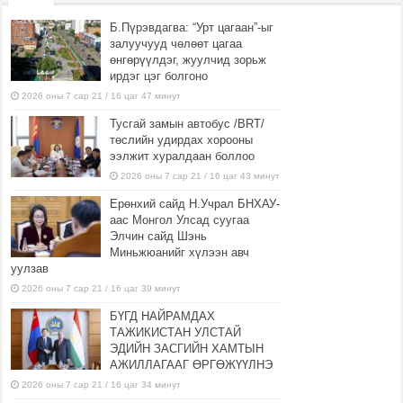
Б.Пүрэвдагва: “Урт цагаан”-ыг
залуучууд чөлөөт цагаа
өнгөрүүлдэг, жуулчид зорьж
ирдэг цэг болгоно
2026 оны 7 сар 21 / 16 цаг 47 минут
Тусгай замын автобус /BRT/
төслийн удирдах хорооны
ээлжит хуралдаан боллоо
2026 оны 7 сар 21 / 16 цаг 43 минут
Ерөнхий сайд Н.Учрал БНХАУ-
аас Монгол Улсад суугаа
Элчин сайд Шэнь
Миньжюанийг хүлээн авч
уулзав
2026 оны 7 сар 21 / 16 цаг 39 минут
БҮГД НАЙРАМДАХ
ТАЖИКИСТАН УЛСТАЙ
ЭДИЙН ЗАСГИЙН ХАМТЫН
АЖИЛЛАГААГ ӨРГӨЖҮҮЛНЭ
2026 оны 7 сар 21 / 16 цаг 34 минут