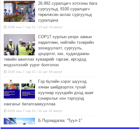
26,992 суралцагч хотхоны бага
сургуульд, 8100 суралцагч
төрөлжсөн ахлах сургуульд
суралцана
2026 оны 7 сар 21 / 13 цаг 43 минут
COP17 хурлын үеэрх замын
хөдөлгөөн, нийтийн тээврийн
зохицуулалт, сургууль,
цэцэрлэг, зах, худалдааны
төвийн ажиллах хуваарийг гаргаж, иргэдэд
мэдээлэхийг үүрэг болголоо
2026 оны 7 сар 21 / 11 цаг 59 минут
Гэр бүлийн хэрэг шүүхэд
хянан шийдвэрлэх тухай
хуулиар хүүхдийн дээд ашиг
сонирхлыг нэн тэргүүнд
хангахыг баталгаажууллаа
2026 оны 7 сар 21 / 11 цаг 42 минут
Б.Пүрэвдагва: “Туул-1”
коллекторыг ашиглалтад
оруулж байж бид гэр
хорооллыг барилгажуулна