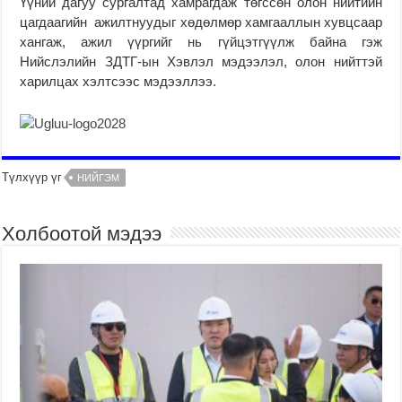
Үүний дагуу сургалтад хамрагдаж төгссөн олон нийтийн
цагдаагийн ажилтнуудыг хөдөлмөр хамгааллын хувцсаар
хангаж, ажил үүргийг нь гүйцэтгүүлж байна гэж
Нийслэлийн ЗДТГ-ын Хэвлэл мэдээлэл, олон нийттэй
харилцах хэлтсээс мэдээллээ.
Түлхүүр үг
НИЙГЭМ
Холбоотой мэдээ