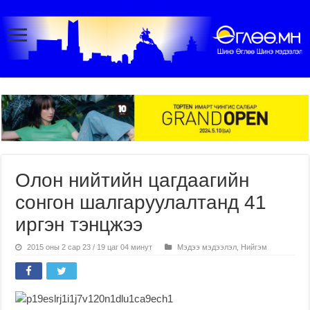
Олон нийтийн цагдаагийн
сонгон шалгаруулалтанд 41
иргэн тэнцжээ
2015 оны 2 сар 23 / 19 цаг 04 минут
Мэдээ мэдээлэл
,
Нийгэм