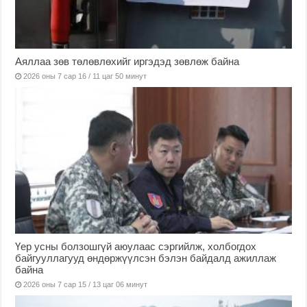
Аяллаа зөв төлөвлөхийг иргэдэд зөвлөж байна
2026 оны 7 сар 16 / 11 цаг 50 минут
Үер усны болзошгүй аюулаас сэргийлж, холбогдох
байгууллагууд өндөржүүлсэн бэлэн байдалд ажиллаж
байна
2026 оны 7 сар 15 / 13 цаг 06 минут