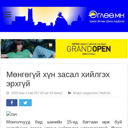
Мөнгөгүй хүн засал хийлгэх
эрхгүй
2015 оны 2 сар 23 / 20 цаг 03 минут
Мэдээ мэдээлэл
,
Нийгэм
Монголчууд бид шинийн 15-нд багтаан ирж буй