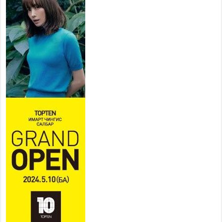
хуваарийн дагуу ажиллана
2026 оны 7 сар 15 / 11 цаг 18 минут
Үндэсний их баяр наадам
эхэллээ
2026 оны 7 сар 15 / 11 цаг 14 минут
Үер усны аюулаас сэргийлж, нийслэлийн Онцгой
байдлын газрын 162 алба хаагч үүрэг гүйцэтгэж
байна
2026 оны 7 сар 15 / 11 цаг 07 минут
Үндэсний их сурын харваанд 850 харваач цэц
мэргэнээ сорьж байна
2026 оны 7 сар 15 / 11 цаг 03 минут
Төв цэнгэлдэхийн эргэн тойронд
2026 оны 7 сар 15 / 10 цаг 58 минут
Үндэсний их баяр наадмын шагайн харваа
насанд хүрэгчдийн багийн харваагаар
үргэлжилж байна
2026 оны 7 сар 15 / 10 цаг 52 минут
Үндэсний их баяр наадмын хүчит бөхийн