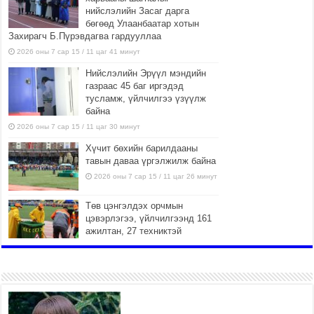
нийслэлийн Засаг дарга
бөгөөд Улаанбаатар хотын
Захирагч Б.Пүрэвдагва гардууллаа
2026 оны 7 сар 15 / 11 цаг 41 минут
Нийслэлийн Эрүүл мэндийн
газраас 45 баг иргэдэд
тусламж, үйлчилгээ үзүүлж
байна
2026 оны 7 сар 15 / 11 цаг 30 минут
Хүчит бөхийн барилдааны
тавын даваа үргэлжилж байна
2026 оны 7 сар 15 / 11 цаг 26 минут
Төв цэнгэлдэх орчмын
цэвэрлэгээ, үйлчилгээнд 161
ажилтан, 27 техниктэй
ажиллаж байна
2026 оны 7 сар 15 / 11 цаг 22 минут
Наадмын амралтын өдрүүдэд
нийслэлийн эрүүл мэндийн
байгууллагууд дараах