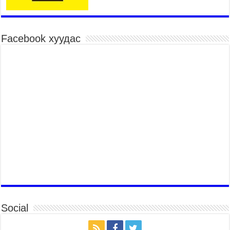
барилдаан эхэллээ
2026 оны 7 сар 15 / 10 цаг 46 минут
Үндэсний хувцасны өдрийг тохиолдуулан
Facebook хуудас
“Дээлтэй монгол наадам” боллоо
2026 оны 7 сар 15 / 10 цаг 41 минут
МОНГОЛ УЛСЫН ЕРӨНХИЙ САЙД Н.УЧРАЛ
БАЯР НААДМЫН НЭЭЛТЭД ОРОЛЦОЖ,
НААДАМЧИН ОЛОНД МЭНДЧИЛГЭЭ
ДЭВШҮҮЛЭВ
2026 оны 7 сар 14 / 17 цаг 56 минут
МОНГОЛ УЛСЫН ЕРӨНХИЙ САЙД Н.УЧРАЛ
БҮГД НАЙРАМДАХ СОЛОНГОС УЛСЫН
ЕРӨНХИЙЛӨГЧ И ЖЭ МЁН-Д БАРААЛХАВ
2026 оны 7 сар 14 / 17 цаг 51 минут
ТӨРИЙН ДАЛБААНЫ ӨДӨРТ ЗОРИУЛСАН
ЦЭРГИЙН ЁСЛОЛЫН ЖАГСААЛ БОЛЛОО
2026 оны 7 сар 14 / 17 цаг 47 минут
Social
Өв соёлоо тээж яваа уяачдын галаар УИХ-ын
дарга С.Бямбацогт зочлон баяр хүргэв
2026 оны 7 сар 14 / 17 цаг 40 минут