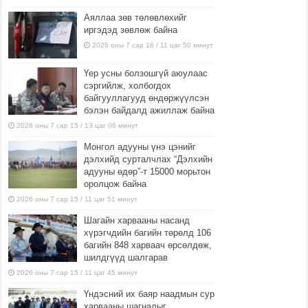
Аяллаа зөв төлөвлөхийг
иргэдэд зөвлөж байна
2026 оны 7 сар 16 / 11 цаг 50 минут
Үер усны болзошгүй аюулаас
сэргийлж, холбогдох
байгууллагууд өндөржүүлсэн
бэлэн байдалд ажиллаж байна
2026 оны 7 сар 15 / 13 цаг 06 минут
Монгол адууны үнэ цэнийг
дэлхийд сурталчлах “Дэлхийн
адууны өдөр”-т 15000 морьтон
оролцож байна
2026 оны 7 сар 15 / 11 цаг 51 минут
Шагайн харвааны насанд
хүрэгчдийн багийн төрөлд 106
багийн 848 харваач өрсөлдөж,
шилдгүүд шалгарав
2026 оны 7 сар 15 / 11 цаг 45 минут
Үндэсний их баяр наадмын сур
харвааны шагналыг