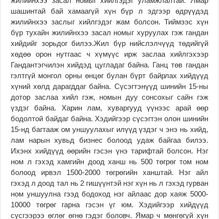
жилийнхээ засал номыг хийлгэдэг уламжлалтай. Ямар
шашинтай бай хамаагүй хүн бүр л эдгээр өдрүүдэд
жилийнхээ заслыг хийлгэдэг жам болсон. Тиймээс хүн
бүр тухайн жилийнхээ засал номыг хуруулах гэж гандан
хийдийг зорьдог билээ.Жил бүр нийслэлчүүд төдийгүй
хөдөө орон нутгаас ч хүмүүс ирж заслаа хийлгэхээр
Гандантэгчилэн хийдэд цугладаг байна. Ганц төв гандан
гэлтгүй монгол орны өнцөг булан бүрт байрлах хийдүүд
хүний хөлд дарагддаг байна. Сүсэгтэнүүд шинийн 15-ны
дотор заслаа хийл гэж, номын дуу сонсохыг сайн гэж
үздэг байна. Харин лам, хуваргууд үүнээс арай өөр
бодолтой байдаг байна. Хэдийгээр сүсэгтэн олон шинийн
15-нд багтааж ом уншуулахыг илүүд үздэг ч энэ нь хийд,
лам нарын хувьд бизнес болоод удаж байгаа билээ.
Ихэнх хийдүүд өөрийн гэсэн үнэ тарифтай болсон. Нэг
ном л гэхэд хамгийн доод ханш нь 500 төгрөг том ном
болоод ирвэл 1500-2000 төгрөгийн ханштай. Нэг айл
гэхэд л доод тал нь 2 гишүүнтэй нэг хүн нь л гэхэд гурван
ном уншуулна гээд бодоход нэг айлаас дор хаяж 5000-
10000 төгрөг гарна гэсэн үг юм. Хэдийгээр хийдүүд
сүсгээрээ өглөг өгнө гэдэг боловч. Ямар ч мөнгөгүй хүн