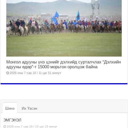
Монгол адууны үнэ цэнийг дэлхийд сурталчлах “Дэлхийн
адууны өдөр”-т 15000 морьтон оролцож байна
2026 оны 7 сар 15 / 11 цаг 51 минут
Шинэ
Их Үзсэн
ЭМГЭНЭЛ
2026 оны 7 сар 19 / 15 цаг 15 минут