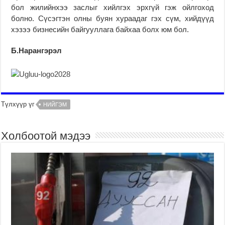
бол жилийнхээ заслыг хийлгэх эрхгүй гэж ойлгоход
болно. Сүсэгтэн олны буян хураадаг гэх сүм, хийдүүд
хэзээ бизнесийн байгууллага байхаа болх юм бол.
Б.Нарангэрэл
Түлхүүр үг
НИЙГЭМ
Холбоотой мэдээ