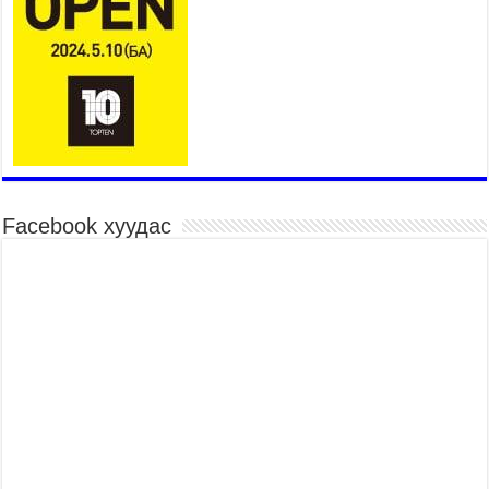
26,992 суралцагч хотхоны бага сургуульд, 8100
суралцагч төрөлжсөн ахлах сургуульд
суралцана
2026 оны 7 сар 21 / 13 цаг 43 минут
COP17 хурлын үеэрх замын хөдөлгөөн, нийтийн
тээврийн зохицуулалт, сургууль, цэцэрлэг, зах,
худалдааны төвийн ажиллах хуваарийг гаргаж,
иргэдэд мэдээлэхийг үүрэг болголоо
2026 оны 7 сар 21 / 11 цаг 59 минут
Facebook хуудас
Гэр бүлийн хэрэг шүүхэд хянан шийдвэрлэх
тухай хуулиар хүүхдийн дээд ашиг сонирхлыг
нэн тэргүүнд хангахыг баталгаажууллаа
2026 оны 7 сар 21 / 11 цаг 42 минут
Б.Пүрэвдагва: “Туул-1” коллекторыг ашиглалтад
оруулж байж бид гэр хорооллыг барилгажуулна
2026 оны 7 сар 21 / 10 цаг 15 минут
НИЙСЛЭЛ, АЙМГИЙН УДИРДЛАГУУДЫН
АЖЛЫГ ХҮНД СУРТЛЫГ БУУРУУЛЖ, ИРГЭД,
АЖ АХУЙН НЭГЖИЙН АЧААГ ХЭРХЭН
ХӨНГӨЛСНӨӨР ДҮГНЭНЭ