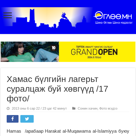
Хамас бүлгийн лагерьт
суралцаж буй хөвгүүд /17
фото/
2013 оны 6 сар 22 / 23 цаг 42 минут
Сонин хачин
,
Фото мэдээ
Hamas /арабаар Harakat al-Muqawama al-Islamiyya буюу