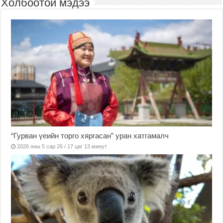
Холбоотой мэдээ
“Гурван үеийн торго хяргасан” уран хатгамалч
2026 оны 5 сар 26 / 17 цаг 13 минут