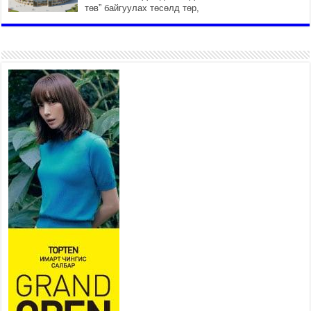
төв” байгуулах төсөлд төр,
хувийн хэвшлийн түншлэлийн хүрээнд хамтран
ажиллахыг урьж байна
2026 оны 7 сар 22 / 9 цаг 28 минут
Б.Пүрэвдагва: “Урт цагаан”-ыг
залуучууд чөлөөт цагаа
өнгөрүүлдэг, жуулчид зорьж
ирдэг цэг болгоно
2026 оны 7 сар 21 / 16 цаг 47 минут
Тусгай замын автобус /BRT/
төслийн удирдах хорооны
ээлжит хуралдаан боллоо
2026 оны 7 сар 21 / 16 цаг 43 минут
Ерөнхий сайд Н.Учрал БНХАУ-аас Монгол Улсад
суугаа Элчин сайд Шэнь Миньжюанийг хүлээн
авч уулзав
2026 оны 7 сар 21 / 16 цаг 39 минут
БҮГД НАЙРАМДАХ ТАЖИКИСТАН УЛСТАЙ
ЭДИЙН ЗАСГИЙН ХАМТЫН АЖИЛЛАГААГ
ӨРГӨЖҮҮЛНЭ
2026 оны 7 сар 21 / 16 цаг 34 минут