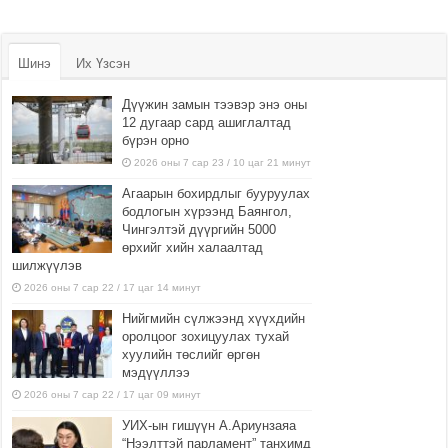
Шинэ
Их Үзсэн
Дүүжин замын тээвэр энэ оны
12 дугаар сард ашиглалтад
бүрэн орно
2026 оны 7 сар 23 / 10 цаг 21 минут
Агаарын бохирдлыг бууруулах
бодлогын хүрээнд Баянгол,
Чингэлтэй дүүргийн 5000
өрхийг хийн халаалтад
шилжүүлэв
2026 оны 7 сар 22 / 17 цаг 14 минут
Нийгмийн сүлжээнд хүүхдийн
оролцоог зохицуулах тухай
хуулийн төслийг өргөн
мэдүүллээ
2026 оны 7 сар 22 / 17 цаг 09 минут
УИХ-ын гишүүн А.Ариунзаяа
“Нээлттэй парламент” танхимд