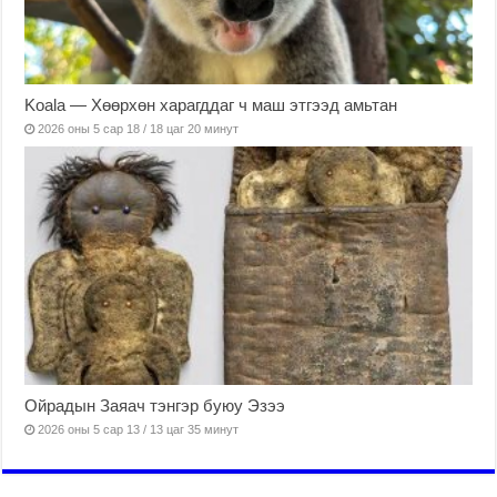
Koala — Хөөрхөн харагддаг ч маш этгээд амьтан
2026 оны 5 сар 18 / 18 цаг 20 минут
Ойрадын Заяач тэнгэр буюу Эзээ
2026 оны 5 сар 13 / 13 цаг 35 минут