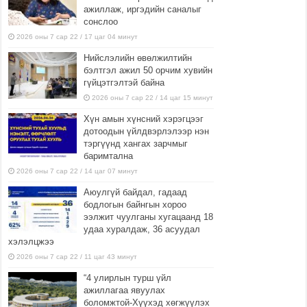
ажиллаж, иргэдийн саналыг
сонслоо
2026 оны 7 сар 22 / 17 цаг 04 минут
Нийслэлийн өвөлжилтийн
бэлтгэл ажил 50 орчим хувийн
гүйцэтгэлтэй байна
2026 оны 7 сар 22 / 14 цаг 15 минут
Хүн амын хүнсний хэрэгцээг
дотоодын үйлдвэрлэлээр нэн
тэргүүнд хангах зарчмыг
баримтална
2026 оны 7 сар 22 / 14 цаг 07 минут
Аюулгүй байдал, гадаад
бодлогын байнгын хороо
ээлжит чуулганы хугацаанд 18
удаа хуралдаж, 36 асуудал
хэлэлцжээ
2026 оны 7 сар 22 / 11 цаг 43 минут
“4 улирлын турш үйл
ажиллагаа явуулах
боломжтой-Хүүхэд хөгжүүлэх