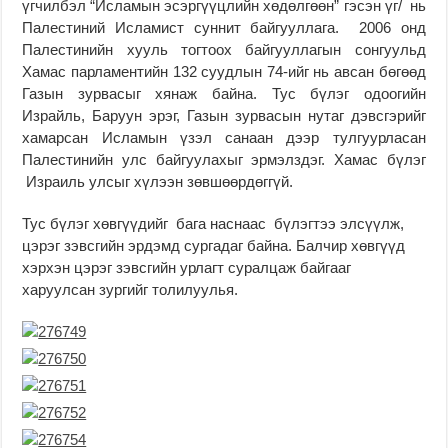
үгчилбэл “Исламын эсэргүүцлийн хөдөлгөөн” гэсэн үг/ нь
Палестиний Исламист суннит байгууллага. 2006 онд
Палестинийн хууль тогтоох байгууллагын сонгуульд
Хамас парламентийн 132 суудлын 74-ийг нь авсан бөгөөд
Газын зурвасыг хянаж байна. Тус бүлэг одоогийн
Израйль, Баруун эрэг, Газын зурвасын нутаг дэвсгэрийг
хамарсан Исламын үзэл санаан дээр тулгуурласан
Палестинийн улс байгуулахыг эрмэлздэг. Хамас бүлэг
Израиль улсыг хүлээн зөвшөөрдөггүй.
Тус бүлэг хөвгүүдийг бага наснаас бүлэгтээ элсүүлж,
цэрэг зэвсгийн эрдэмд сургадаг байна. Балчир хөвгүүд
хэрхэн цэрэг зэвсгийн урлагт суралцаж байгааг
харуулсан зургийг толилуулья.