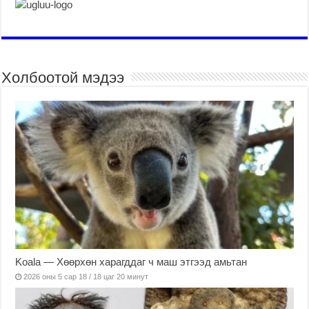
Холбоотой мэдээ
Koala — Хөөрхөн харагддаг ч маш этгээд амьтан
2026 оны 5 сар 18 / 18 цаг 20 минут