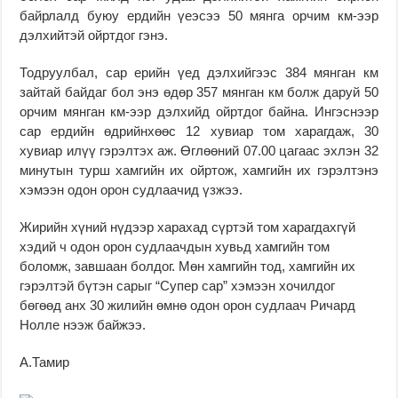
байрлалд буюу ердийн үеэсээ 50 мянга орчим км-ээр
дэлхийтэй ойртдог гэнэ.
Тодруулбал, сар ерийн үед дэлхийгээс 384 мянган км
зайтай байдаг бол энэ өдөр 357 мянган км болж даруй 50
орчим мянган км-ээр дэлхийд ойртдог байна. Ингэснээр
сар ердийн өдрийнхөөс 12 хувиар том харагдаж, 30
хувиар илүү гэрэлтэх аж. Өглөөний 07.00 цагаас эхлэн 32
минутын турш хамгийн их ойртож, хамгийн их гэрэлтэнэ
хэмээн одон орон судлаачид үзжээ.
Жирийн хүний нүдээр харахад сүртэй том харагдахгүй
хэдий ч одон орон судлаачдын хувьд хамгийн том
боломж, завшаан болдог. Мөн хамгийн тод, хамгийн их
гэрэлтэй бүтэн сарыг “Супер сар” хэмээн хочилдог
бөгөөд анх 30 жилийн өмнө одон орон судлаач Ричард
Нолле нээж байжээ.
А.Тамир