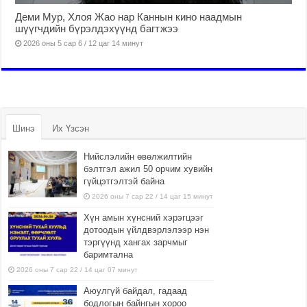
Деми Мур, Хлоя Жао нар Каннын кино наадмын
шүүгчдийн бүрэлдэхүүнд багтжээ
2026 оны 5 сар 6 / 12 цаг 14 минут
Шинэ
Их Үзсэн
Нийслэлийн өвөлжилтийн
бэлтгэл ажил 50 орчим хувийн
гүйцэтгэлтэй байна
2026 оны 7 сар 22 / 14 цаг 15 минут
Хүн амын хүнсний хэрэгцээг
дотоодын үйлдвэрлэлээр нэн
тэргүүнд хангах зарчмыг
баримтална
2026 оны 7 сар 22 / 14 цаг 07 минут
Аюулгүй байдал, гадаад
бодлогын байнгын хороо