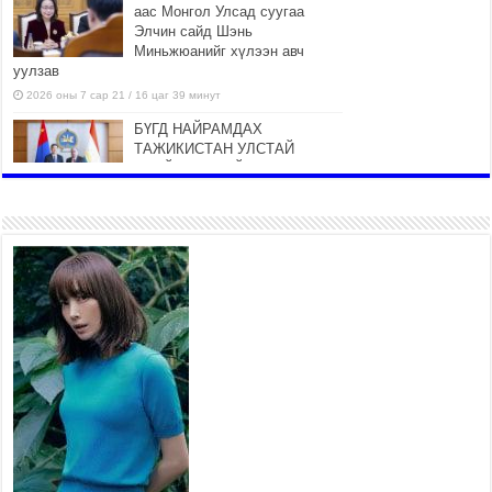
аас Монгол Улсад суугаа
Элчин сайд Шэнь
Миньжюанийг хүлээн авч
уулзав
2026 оны 7 сар 21 / 16 цаг 39 минут
БҮГД НАЙРАМДАХ
ТАЖИКИСТАН УЛСТАЙ
ЭДИЙН ЗАСГИЙН ХАМТЫН
АЖИЛЛАГААГ ӨРГӨЖҮҮЛНЭ
2026 оны 7 сар 21 / 16 цаг 34 минут
26,992 суралцагч хотхоны бага
сургуульд, 8100 суралцагч
төрөлжсөн ахлах сургуульд
суралцана
2026 оны 7 сар 21 / 13 цаг 43 минут
COP17 хурлын үеэрх замын
хөдөлгөөн, нийтийн тээврийн
зохицуулалт, сургууль,
цэцэрлэг, зах, худалдааны
төвийн ажиллах хуваарийг гаргаж, иргэдэд
мэдээлэхийг үүрэг болголоо
2026 оны 7 сар 21 / 11 цаг 59 минут