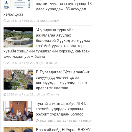
ээлжит чуулганы хугацаанд 18
удаа хуралдаж, 36 асуудал
хэлэлцжээ
2026 оны 7 сар 22 / 11 цаг 43 минут
“4 улирлын турш үйл
ажиллагаа явуулах
боломжтой-Хүүхэд хөгжүүлэх
төв” байгуулах төсөлд төр,
хувийн хэвшлийн түншлэлийн хүрээнд хамтран
ажиллахыг урьж байна
2026 оны 7 сар 22 / 9 цаг 28 минут
Б.Пүрэвдагва: “Урт цагаан”-ыг
залуучууд чөлөөт цагаа
өнгөрүүлдэг, жуулчид зорьж
ирдэг цэг болгоно
2026 оны 7 сар 21 / 16 цаг 47 минут
Тусгай замын автобус /BRT/
төслийн удирдах хорооны
ээлжит хуралдаан боллоо
2026 оны 7 сар 21 / 16 цаг 43 минут
Ерөнхий сайд Н.Учрал БНХАУ-