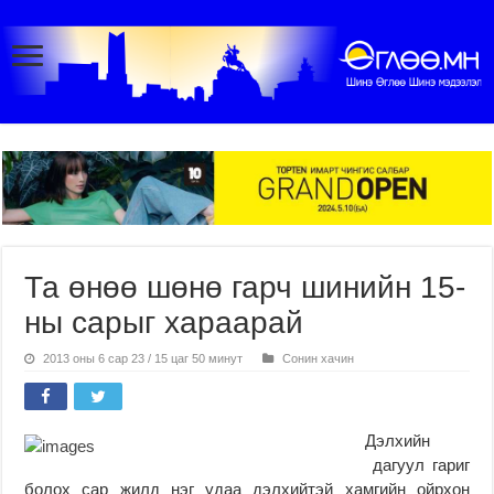
Та өнөө шөнө гарч шинийн 15-
ны сарыг хараарай
2013 оны 6 сар 23 / 15 цаг 50 минут
Сонин хачин
Дэлхийн
дагуул гариг
болох сар жилд нэг удаа дэлхийтэй хамгийн ойрхон