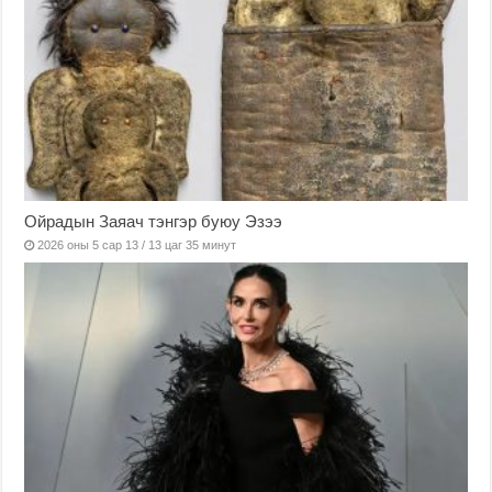
Ойрадын Заяач тэнгэр буюу Эзээ
2026 оны 5 сар 13 / 13 цаг 35 минут