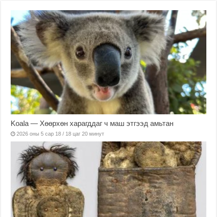
Koala — Хөөрхөн харагддаг ч маш этгээд амьтан
2026 оны 5 сар 18 / 18 цаг 20 минут