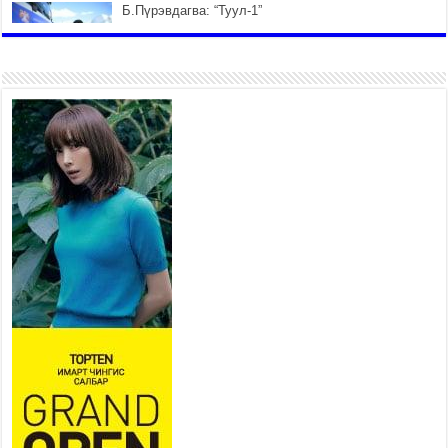
Б.Пүрэвдагва: “Туул-1”
коллекторыг ашиглалтад
оруулж байж бид гэр
хорооллыг барилгажуулна
2026 оны 7 сар 21 / 10 цаг 15 минут
НИЙСЛЭЛ, АЙМГИЙН
УДИРДЛАГУУДЫН АЖЛЫГ
ХҮНД СУРТЛЫГ БУУРУУЛЖ,
ИРГЭД, АЖ АХУЙН НЭГЖИЙН
АЧААГ ХЭРХЭН ХӨНГӨЛСНӨӨР ДҮГНЭНЭ
2026 оны 7 сар 21 / 10 цаг 09 минут
Байнгын хорооны дарга
М.Мандхай Цөлжилттэй
тэмцэх тухай НҮБ-ын
конвенцын талуудын 17 дугаар
бага хурал (СОР17)-ын бэлтгэл ажлын явцтай
танилцлаа
2026 оны 7 сар 21 / 10 цаг 03 минут
Б.Пүрэвдагва: Бүтээн байгуулалтын аливаа
ажил инженерийн хангамжийн байгууллагуудын
уялдаа холбоогүйгээс саатах ёсгүй
2026 оны 7 сар 20 / 17 цаг 21 минут