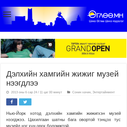
Дэлхийн хамгийн жижиг музей
нээгдлээ
2013 оны 6 сар 24 / 11 цаг 00 минут
Сонин хачин
,
Энтертайнмент
Нью-Йорк хотод дэлхийн хамгийн жижигхэн музей
нээгджээ. Цахилгаан шатны бага овортой тэнцэх тус
музейд нэг хүн орох боломжтой.