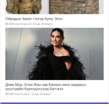
Ойрадын Заяач тэнгэр буюу Эзээ
2026 оны 5 сар 13 / 13 цаг 35 минут
Деми Мур, Хлоя Жао нар Каннын кино наадмын
шүүгчдийн бүрэлдэхүүнд багтжээ
2026 оны 5 сар 6 / 12 цаг 14 минут