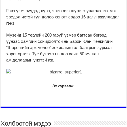
Гэвч үзмэрүүдэд хүрч, эргэхдээ шүргэж унагаах гэх мэт
эрсдэл ихтэй тул долоо хоногт ердөө 16 цаг л ажилладаг
гэнэ.
Музейд 15 төрлийн 200 гаруй үзмэр багтсан бөгөөд
үүнээс хамгийн сонирхолтой нь Барон Юан Фэнкигийн
“Шоронгийн эрх чөлөө” зохиолын гол баатрын зурмал
хөрөг оржээ. Тус бүтээл нь дор хаяж 50 мянган
ам.долларын үнэтэй аж.
Эх сурвалж:
Холбоотой мэдээ