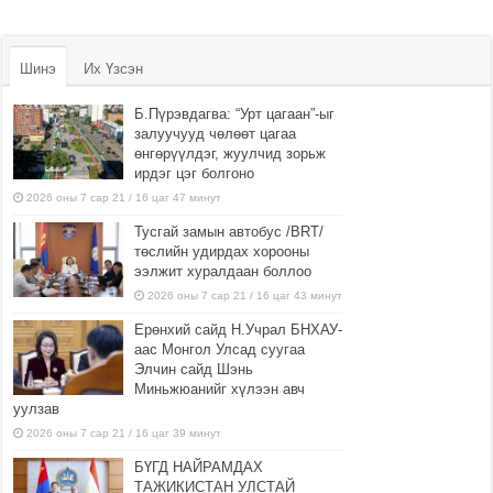
Шинэ
Их Үзсэн
Б.Пүрэвдагва: “Урт цагаан”-ыг
залуучууд чөлөөт цагаа
өнгөрүүлдэг, жуулчид зорьж
ирдэг цэг болгоно
2026 оны 7 сар 21 / 16 цаг 47 минут
Тусгай замын автобус /BRT/
төслийн удирдах хорооны
ээлжит хуралдаан боллоо
2026 оны 7 сар 21 / 16 цаг 43 минут
Ерөнхий сайд Н.Учрал БНХАУ-
аас Монгол Улсад суугаа
Элчин сайд Шэнь
Миньжюанийг хүлээн авч
уулзав
2026 оны 7 сар 21 / 16 цаг 39 минут
БҮГД НАЙРАМДАХ
ТАЖИКИСТАН УЛСТАЙ