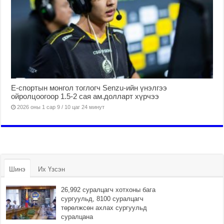
Е-спортын монгол тоглогч Senzu-ийн үнэлгээ
ойролцоогоор 1.5-2 сая ам.долларт хүрчээ
2026 оны 1 сар 9 / 10 цаг 24 минут
Шинэ
Их Үзсэн
26,992 суралцагч хотхоны бага
сургуульд, 8100 суралцагч
төрөлжсөн ахлах сургуульд
суралцана