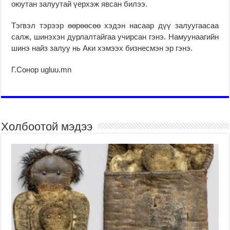
оюутан залуутай үерхэж явсан билээ.
Тэгвэл тэрээр өөрөөсөө хэдэн насаар дүү залуугаасаа
салж, шинэхэн дурлалтайгаа учирсан гэнэ. Намуунаагийн
шинэ найз залуу нь Аки хэмээх бизнесмэн эр гэнэ.
Г.Сонор ugluu.mn
Холбоотой мэдээ