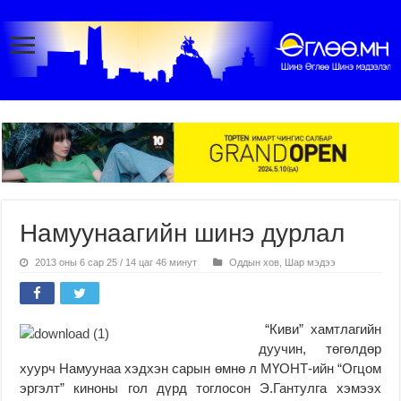
Намуунаагийн шинэ дурлал
2013 оны 6 сар 25 / 14 цаг 46 минут
Оддын хов
,
Шар мэдээ
“Киви” хамтлагийн
дуучин, төгөлдөр
хуурч Намуунаа хэдхэн сарын өмнө л МҮОНТ-ийн “Огцом
эргэлт” киноны гол дүрд тоглосон Э.Гантулга хэмээх