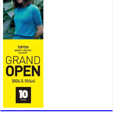
Мопед, скүүтер, тэдгээртэй
адилтгах үзүүлэлт бүхий
тээврийн хэрэгсэлтэй
холбоотой нийслэлийн засаг
дарга захирамж гаргалаа
2026 оны 7 сар 20 / 17 цаг 11 минут
Төв цэвэрлэх байгууламжид хоногт дунджаар 3
тонн хатуу хог хаягдал ирж байна
2026 оны 7 сар 20 / 12 цаг 06 минут
“Эхийн алдар” одонгийн шаардлагыг
хөнгөрүүллээ
2026 оны 7 сар 20 / 11 цаг 51 минут
“Жил бүрийн өвөл, жил бүрийн ижил асуудал”
2026 оны 7 сар 20 / 11 цаг 16 минут
Б.Пүрэвдагва: Нийслэлд хийх бүх замыг ус
зайлуулах хоолойтой, явган хүний болон дугуйн
замтай байлгах стандарт мөрдөнө
2026 оны 7 сар 20 / 9 цаг 24 минут
Б.Пүрэвдагва: Хотын төвөөс Бэлх, Сэлх
чиглэлд явахад дугуйн замаар зорчих бүрэн