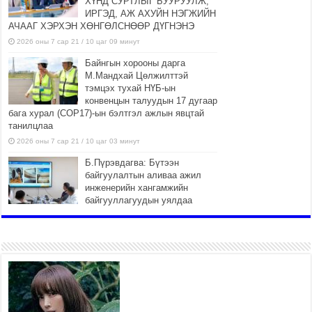
ХҮНД СУРТЛЫГ БУУРУУЛЖ,
ИРГЭД, АЖ АХУЙН НЭГЖИЙН
АЧААГ ХЭРХЭН ХӨНГӨЛСНӨӨР ДҮГНЭНЭ
2026 оны 7 сар 21 / 10 цаг 09 минут
Байнгын хорооны дарга
М.Мандхай Цөлжилттэй
тэмцэх тухай НҮБ-ын
конвенцын талуудын 17 дугаар
бага хурал (СОР17)-ын бэлтгэл ажлын явцтай
танилцлаа
2026 оны 7 сар 21 / 10 цаг 03 минут
Б.Пүрэвдагва: Бүтээн
байгуулалтын аливаа ажил
инженерийн хангамжийн
байгууллагуудын уялдаа
холбоогүйгээс саатах ёсгүй
2026 оны 7 сар 20 / 17 цаг 21 минут
“Сэлбэ 20 минутын хот”
төслийн анхны 12 давхар
барилгын үндсэн карказ,
цутгалтын ажил дууслаа
2026 оны 7 сар 20 / 17 цаг 17 минут