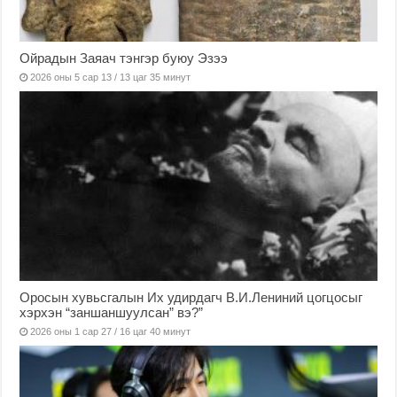
Ойрадын Заяач тэнгэр буюу Эзээ
2026 оны 5 сар 13 / 13 цаг 35 минут
Оросын хувьсгалын Их удирдагч В.И.Лениний цогцосыг
хэрхэн “заншаншуулсан” вэ?”
2026 оны 1 сар 27 / 16 цаг 40 минут