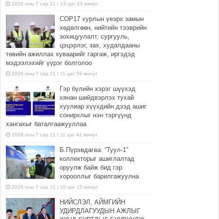
2026 оны 7 сар 21 / 13 цаг 43 минут
COP17 хурлын үеэрх замын
хөдөлгөөн, нийтийн тээврийн
зохицуулалт, сургууль,
цэцэрлэг, зах, худалдааны
төвийн ажиллах хуваарийг гаргаж, иргэдэд
мэдээлэхийг үүрэг болголоо
2026 оны 7 сар 21 / 11 цаг 59 минут
Гэр бүлийн хэрэг шүүхэд
хянан шийдвэрлэх тухай
хуулиар хүүхдийн дээд ашиг
сонирхлыг нэн тэргүүнд
хангахыг баталгаажууллаа
2026 оны 7 сар 21 / 11 цаг 42 минут
Б.Пүрэвдагва: “Туул-1”
коллекторыг ашиглалтад
оруулж байж бид гэр
хорооллыг барилгажуулна
2026 оны 7 сар 21 / 10 цаг 15 минут
НИЙСЛЭЛ, АЙМГИЙН
УДИРДЛАГУУДЫН АЖЛЫГ