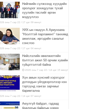
Нийгмийн сүлжээнд хүүхдийн
оролцоог зохицуулах тухай
хуулийн төслийг өргөн
мэдүүллээ
026 оны 7 сар 22 / 17 цаг 09 минут
УИХ-ын гишүүн А.Ариунзаяа
“Нээлттэй парламент” танхимд
ажиллаж, иргэдийн саналыг
сонслоо
026 оны 7 сар 22 / 17 цаг 04 минут
Нийслэлийн өвөлжилтийн
бэлтгэл ажил 50 орчим хувийн
гүйцэтгэлтэй байна
2026 оны 7 сар 22 / 14 цаг 15 минут
Хүн амын хүнсний хэрэгцээг
дотоодын үйлдвэрлэлээр нэн
тэргүүнд хангах зарчмыг
баримтална
026 оны 7 сар 22 / 14 цаг 07 минут
Аюулгүй байдал, гадаад
бодлогын байнгын хороо