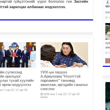
нартай гүйцэтгэхийг үүрэг болголоо гэж
Засгийн
ттэй харилцах албанаас мэдээллээ.
хэ
2
ху
аж
2
ийн сүлжээнд
УИХ-ын гишүүн
йн оролцоог
А.Ариунзаяа “Нээлттэй
2
улах тухай хуулийн
парламент” танхимд
г өргөн мэдүүллээ
ажиллаж, иргэдийн саналыг
сонслоо
ы 7 сар 22 / 17 цаг 09
2026 оны 7 сар 22 / 17 цаг 04
минут