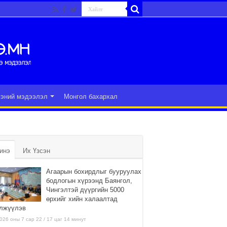
гэний мэдээлэл
Монгол бахархал
инэ
Их Үзсэн
Агаарын бохирдлыг бууруулах
бодлогын хүрээнд Баянгол,
Чингэлтэй дүүргийн 5000
өрхийг хийн халаалтад
лжүүлэв
026 оны 7 сар 22 / 17 цаг 14 минут