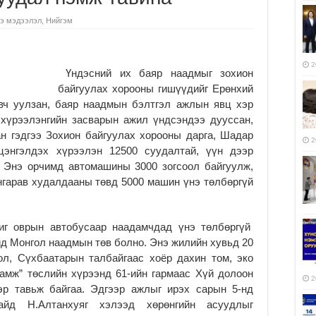
э мэдээлэл
,
Нийгэм
2
Үндэсний их баяр наадмыг зохион
байгуулах хорооны гишүүдийг Ерөнхий
авч уулзан, баяр наадмын бэлтгэл ажлын явц хэр
 хүрээлэнгийн засварын ажил үндсэндээ дууссан,
ан гэдгээ Зохион байгуулах хорооны дарга, Шадар
2
цэнгэлдэх хүрээлэн 12500 суудалтай, үүн дээр
. Энэ орчимд автомашины 3000 зогсоол байгуулж,
гарав худалдааны төвд 5000 машин үнэ төлбөргүй
иг оврын автобусаар наадамчдад үнэ төлбөргүй
д Монгол наадмын төв болно. Энэ жилийн хувьд 20
ол, Сүхбаатарын талбайгаас хоёр дахин том, эко
дамж” төслийн хүрээнд 61-ийн гармаас Хүй долоон
2
эр тавьж байгаа. Эдгээр ажлыг ирэх сарын 5-нд
йд Н.Алтанхуяг хэлээд хөрөнгийн асуудлыг