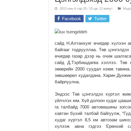
2013 оны 6 сар 25 / 15 цаг 12 минут
Мэдэ
Facebook
Twitter
сайд Н.Алтанхуяг өчигдөр хүлээн 
байгааг тодрууллаа. Төв цэнгэлдэх
өчигдөр газар дээр нь очиж шалгас
сайд Д.Тэрбишдагва хэллээ. Төв 
зөөврийн 2000 суудал нэмж тавина
зөвшөөрөл худалдана. Харин Дүнжин
байрлуулна.
Эндээс Төв цэнгэлдэх хүртэл жиж
үйлчлэх юм. Хүй долоон худаг цааши
га талбайд 7000 автомашины зогсо
хавтан бүхий талбай байгуулж, “Гу
худаг хүртэл 8,5 км автозам шинэ
хүлээж авна гэдгээ Ерөнхий са