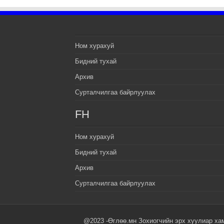
Ном хурахуй
Бидний тухай
Архив
Сурталчилгаа байрлуулах
FH
Ном хурахуй
Бидний тухай
Архив
Сурталчилгаа байрлуулах
@2023 -Өглөө.мн Зохиогчийн эрх хуулиар ха