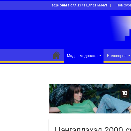
Ном хур
2026 ОНЫ 7 САР 23 / 6 ЦАГ 23 МИНУТ
Мэдээ мэдээлэл
Боловсрол
Цэнгэлдэхэд 2000 с