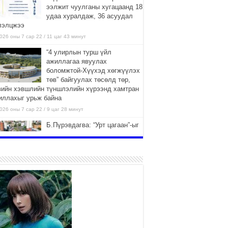
ээлжит чуулганы хугацаанд 18
удаа хуралдаж, 36 асуудал
лэлцжээ
026 оны 7 сар 22 / 11 цаг 43 минут
“4 улирлын турш үйл
ажиллагаа явуулах
боломжтой-Хүүхэд хөгжүүлэх
төв” байгуулах төсөлд төр,
вийн хэвшлийн түншлэлийн хүрээнд хамтран
иллахыг урьж байна
026 оны 7 сар 22 / 9 цаг 28 минут
Б.Пүрэвдагва: “Урт цагаан”-ыг
залуучууд чөлөөт цагаа
өнгөрүүлдэг, жуулчид зорьж
ирдэг цэг болгоно
026 оны 7 сар 21 / 16 цаг 47 минут
Тусгай замын автобус /BRT/
төслийн удирдах хорооны
ээлжит хуралдаан боллоо
2026 оны 7 сар 21 / 16 цаг 43 минут
Ерөнхий сайд Н.Учрал БНХАУ-