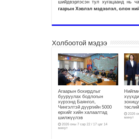
шийдвэрлэсэн тул хугацаанд нь ча
газрын Хэвлэл мэдээлэл, олон ний
Холбоотой мэдээ
Агаарын бохирдлыг
Нийгм
бууруулах бодлогын
хүүхди
хүрээнд Баянгол,
зохицу
Чингэлтэй дүүргийн 5000
төслий
өрхийг хийн халаалтад
2026 он
шилжүүлэв
минут
2026 оны 7 сар 22 / 17 цаг 14
минут