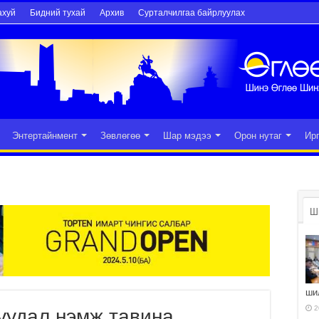
ахуй
Бидний тухай
Архив
Сурталчилгаа байрлуулах
Энтертайнмент
Зөвлөгөө
Шар мэдээ
Орон нутаг
Ир
Ш
ши
2
уудал нэмж тавина