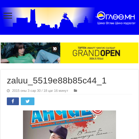
zaluu_5519e88b85c44_1
2015 оны 3 сар 30 / 18 цаг 16 минут