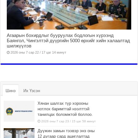
Агаарын бохирдлыг бууруулах бодлогын хүрээнд
Баянгол, Чингэлтэй дүүргийн 5000 өрхийг хийн халаалтад
шилжүүлэв
2026 оны 7 сар 22 / 17 цаг 14 минут
Шинэ
Их Үзсэн
Хянан шалгах түр хорооны
нотлох баримттай нээлттэй
танилцах боломжтой боллоо.
2026 оны 7 сар 23 / 15 цаг 58 минут
Дүүжин замын тээвэр энэ оны
12 дугаар сард ашиглалтад