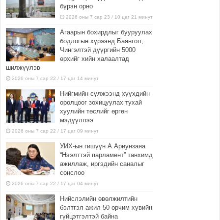
бүрэн орно
2026 оны 7 сар 23 / 10 цаг 21 минут
Агаарын бохирдлыг бууруулах
бодлогын хүрээнд Баянгол,
Чингэлтэй дүүргийн 5000
өрхийг хийн халаалтад
шилжүүлэв
2026 оны 7 сар 22 / 17 цаг 14 минут
Нийгмийн сүлжээнд хүүхдийн
оролцоог зохицуулах тухай
хуулийн төслийг өргөн
мэдүүллээ
2026 оны 7 сар 22 / 17 цаг 09 минут
УИХ-ын гишүүн А.Ариунзаяа
“Нээлттэй парламент” танхимд
ажиллаж, иргэдийн саналыг
сонслоо
2026 оны 7 сар 22 / 17 цаг 04 минут
Нийслэлийн өвөлжилтийн
бэлтгэл ажил 50 орчим хувийн
гүйцэтгэлтэй байна