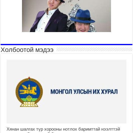
Холбоотой мэдээ
Хянан шалгах түр хорооны нотлох баримттай нээлттэй