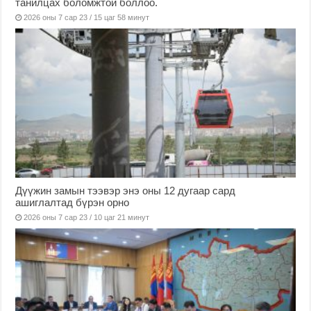
танилцах боломжтой боллоо.
2026 оны 7 сар 23 / 15 цаг 58 минут
Дүүжин замын тээвэр энэ оны 12 дугаар сард
ашиглалтад бүрэн орно
2026 оны 7 сар 23 / 10 цаг 21 минут