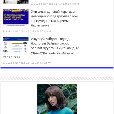
2026 оны 7 сар 22 / 14 цаг 15 минут
Хүн амын хүнсний хэрэгцээг
дотоодын үйлдвэрлэлээр нэн
тэргүүнд хангах зарчмыг
баримтална
2026 оны 7 сар 22 / 14 цаг 07 минут
Аюулгүй байдал, гадаад
бодлогын байнгын хороо
ээлжит чуулганы хугацаанд 18
удаа хуралдаж, 36 асуудал
хэлэлцжээ
2026 оны 7 сар 22 / 11 цаг 43 минут
“4 улирлын турш үйл
ажиллагаа явуулах
боломжтой-Хүүхэд хөгжүүлэх
төв” байгуулах төсөлд төр,
хувийн хэвшлийн түншлэлийн хүрээнд хамтран
ажиллахыг урьж байна
2026 оны 7 сар 22 / 9 цаг 28 минут
Б.Пүрэвдагва: “Урт цагаан”-ыг
залуучууд чөлөөт цагаа