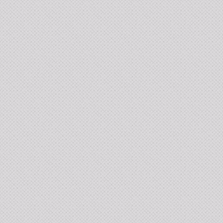
2026 оны 7 сар 14 / 17 цаг 40 минут
УИХ-ын дарга С.Бямбацогт Үндэсний их баяр
наадмын нээлтэд оролцон, сурын талбай,
шагайн асарт зочиллоо
2026 оны 7 сар 14 / 17 цаг 26 минут
Монгол Улсын Их Хурлын дарга С.Бямбацогт
баяр наадмын мэндчилгээ дэвшүүлэв
2026 оны 7 сар 14 / 17 цаг 09 минут