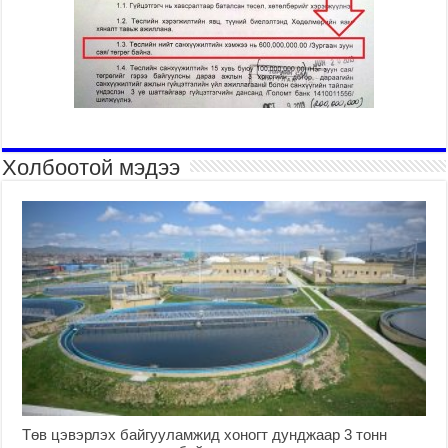
Холбоотой мэдээ
Төв цэвэрлэх байгууламжид хоногт дунджаар 3 тонн