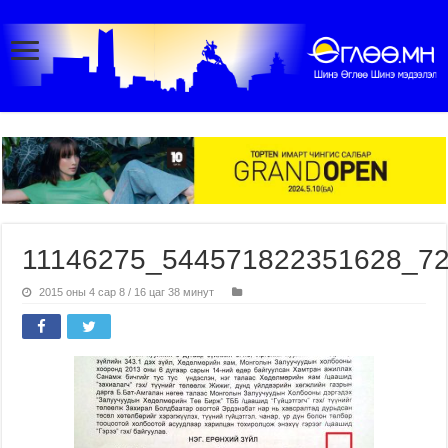
11146275_544571822351628_7
2015 оны 4 сар 8 / 16 цаг 38 минут