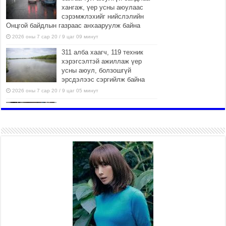
хангаж, үер усны аюулаас
сэрэмжлэхийг нийслэлийн
Онцгой байдлын газраас анхааруулж байна
2026 оны 7 сар 20 / 9 цаг 09 минут
311 алба хаагч, 119 техник
хэрэгсэлтэй ажиллаж үер
усны аюул, болзошгүй
эрсдэлээс сэргийлж байна
2026 оны 7 сар 20 / 9 цаг 05 минут
Аяллаа зөв төлөвлөхийг
иргэдэд зөвлөж байна
2026 оны 7 сар 16 / 11 цаг 50 минут
Үер усны болзошгүй аюулаас
сэргийлж, холбогдох
байгууллагууд өндөржүүлсэн
бэлэн байдалд ажиллаж байна
2026 оны 7 сар 15 / 13 цаг 06 минут
Монгол адууны үнэ цэнийг
дэлхийд сурталчлах “Дэлхийн
адууны өдөр”-т 15000 морьтон