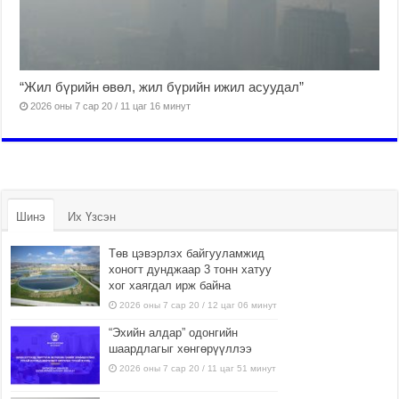
“Жил бүрийн өвөл, жил бүрийн ижил асуудал”
2026 оны 7 сар 20 / 11 цаг 16 минут
Шинэ
Их Үзсэн
Төв цэвэрлэх байгууламжид
хоногт дунджаар 3 тонн хатуу
хог хаягдал ирж байна
2026 оны 7 сар 20 / 12 цаг 06 минут
“Эхийн алдар” одонгийн
шаардлагыг хөнгөрүүллээ
2026 оны 7 сар 20 / 11 цаг 51 минут