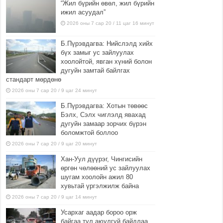
“Жил бүрийн өвөл, жил бүрийн
ижил асуудал”
2026 оны 7 сар 20 / 11 цаг 16 минут
Б.Пүрэвдагва: Нийслэлд хийх
бүх замыг ус зайлуулах
хоолойтой, явган хүний болон
дугуйн замтай байлгах
стандарт мөрдөнө
2026 оны 7 сар 20 / 9 цаг 24 минут
Б.Пүрэвдагва: Хотын төвөөс
Бэлх, Сэлх чиглэлд явахад
дугуйн замаар зорчих бүрэн
боломжтой боллоо
2026 оны 7 сар 20 / 9 цаг 20 минут
Хан-Уул дүүрэг, Чингисийн
өргөн чөлөөний ус зайлуулах
шугам хоолойн ажил 80
хувьтай үргэлжилж байна
2026 оны 7 сар 20 / 9 цаг 14 минут
Усархаг аадар бороо орж
байгаа тул аюулгүй байдлаа