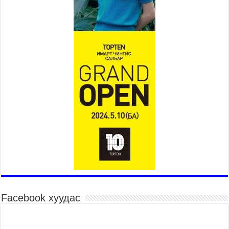
оролцож байна
2026 оны 7 сар 15 / 11 цаг 51 минут
Шагайн харвааны насанд хүрэгчдийн багийн
төрөлд 106 багийн 848 харваач өрсөлдөж,
шилдгүүд шалгарав
2026 оны 7 сар 15 / 11 цаг 45 минут
Үндэсний их баяр наадмын сур харвааны
шагналыг нийслэлийн Засаг дарга бөгөөд
Улаанбаатар хотын Захирагч Б.Пүрэвдагва
гардууллаа
2026 оны 7 сар 15 / 11 цаг 41 минут
Нийслэлийн Эрүүл мэндийн газраас 45 баг
иргэдэд тусламж, үйлчилгээ үзүүлж байна
2026 оны 7 сар 15 / 11 цаг 30 минут
Хүчит бөхийн барилдааны тавын даваа
үргэлжилж байна
2026 оны 7 сар 15 / 11 цаг 26 минут
Facebook хуудас
Төв цэнгэлдэх орчмын цэвэрлэгээ, үйлчилгээнд
161 ажилтан, 27 техниктэй ажиллаж байна
2026 оны 7 сар 15 / 11 цаг 22 минут