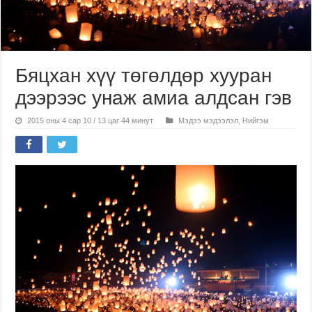
Бяцхан хүү төгөлдөр хууран
дээрээс унаж амиа алдсан гэв
2015 оны 4 сар 10 / 13 цаг 44 минут
Мэдээ мэдээлэл
,
Нийгэм