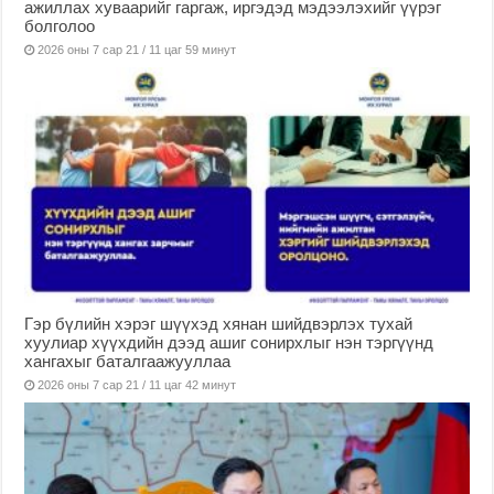
ажиллах хуваарийг гаргаж, иргэдэд мэдээлэхийг үүрэг
болголоо
2026 оны 7 сар 21 / 11 цаг 59 минут
Гэр бүлийн хэрэг шүүхэд хянан шийдвэрлэх тухай
хуулиар хүүхдийн дээд ашиг сонирхлыг нэн тэргүүнд
хангахыг баталгаажууллаа
2026 оны 7 сар 21 / 11 цаг 42 минут