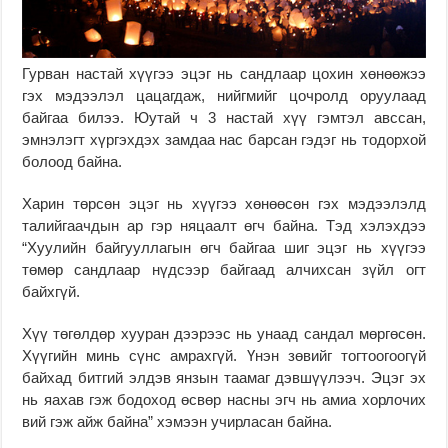
Гурван настай хүүгээ эцэг нь сандлаар цохин хөнөөжээ
гэх мэдээлэл цацагдаж, нийгмийг цочролд оруулаад
байгаа билээ. Юутай ч 3 настай хүү гэмтэл авссан,
эмнэлэгт хүргэхдэх замдаа нас барсан гэдэг нь тодорхой
болоод байна.
Харин төрсөн эцэг нь хүүгээ хөнөөсөн гэх мэдээлэлд
талийгаачдын ар гэр няцаалт өгч байна. Тэд хэлэхдээ
“Хуулийн байгууллагын өгч байгаа шиг эцэг нь хүүгээ
төмөр сандлаар нүдсээр байгаад алчихсан зүйл огт
байхгүй.
Хүү төгөлдөр хууран дээрээс нь унаад сандал мөргөсөн.
Хүүгийн минь сүнс амрахгүй. Үнэн зөвийг тогтоогоогүй
байхад битгий элдэв янзын таамаг дэвшүүлээч. Эцэг эх
нь яахав гэж бодоход өсвөр насны эгч нь амиа хорлочих
вий гэж айж байна” хэмээн учирласан байна.