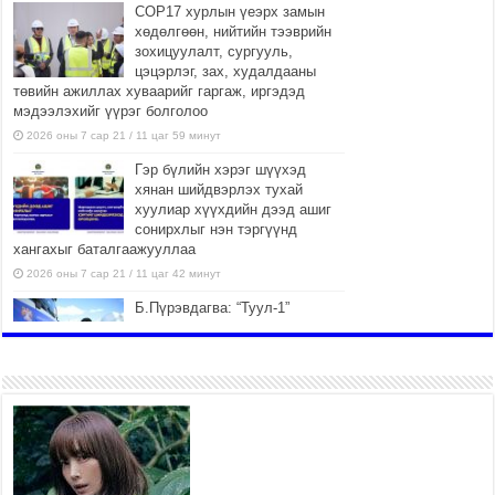
COP17 хурлын үеэрх замын
хөдөлгөөн, нийтийн тээврийн
зохицуулалт, сургууль,
цэцэрлэг, зах, худалдааны
төвийн ажиллах хуваарийг гаргаж, иргэдэд
мэдээлэхийг үүрэг болголоо
2026 оны 7 сар 21 / 11 цаг 59 минут
Гэр бүлийн хэрэг шүүхэд
хянан шийдвэрлэх тухай
хуулиар хүүхдийн дээд ашиг
сонирхлыг нэн тэргүүнд
хангахыг баталгаажууллаа
2026 оны 7 сар 21 / 11 цаг 42 минут
Б.Пүрэвдагва: “Туул-1”
коллекторыг ашиглалтад
оруулж байж бид гэр
хорооллыг барилгажуулна
2026 оны 7 сар 21 / 10 цаг 15 минут
НИЙСЛЭЛ, АЙМГИЙН
УДИРДЛАГУУДЫН АЖЛЫГ
ХҮНД СУРТЛЫГ БУУРУУЛЖ,
ИРГЭД, АЖ АХУЙН НЭГЖИЙН