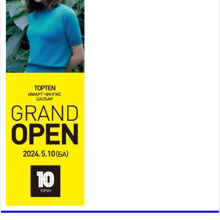
АЧААГ ХЭРХЭН ХӨНГӨЛСНӨӨР ДҮГНЭНЭ
2026 оны 7 сар 21 / 10 цаг 09 минут
Байнгын хорооны дарга
М.Мандхай Цөлжилттэй
тэмцэх тухай НҮБ-ын
конвенцын талуудын 17 дугаар
бага хурал (СОР17)-ын бэлтгэл ажлын явцтай
танилцлаа
2026 оны 7 сар 21 / 10 цаг 03 минут
Б.Пүрэвдагва: Бүтээн байгуулалтын аливаа
ажил инженерийн хангамжийн байгууллагуудын
уялдаа холбоогүйгээс саатах ёсгүй
2026 оны 7 сар 20 / 17 цаг 21 минут
“Сэлбэ 20 минутын хот” төслийн анхны 12
давхар барилгын үндсэн карказ, цутгалтын ажил
дууслаа
2026 оны 7 сар 20 / 17 цаг 17 минут
Мопед, скүүтер, тэдгээртэй адилтгах үзүүлэлт
бүхий тээврийн хэрэгсэлтэй холбоотой
нийслэлийн засаг дарга захирамж гаргалаа
2026 оны 7 сар 20 / 17 цаг 11 минут