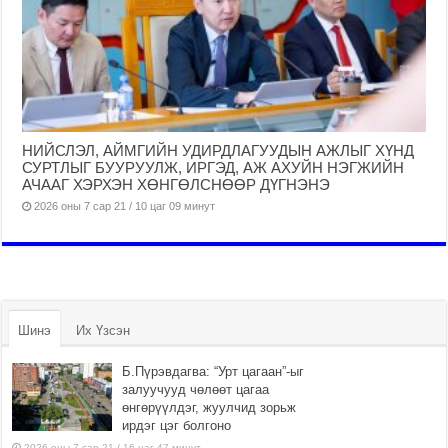
НИЙСЛЭЛ, АЙМГИЙН УДИРДЛАГУУДЫН АЖЛЫГ ХҮНД
СУРТЛЫГ БУУРУУЛЖ, ИРГЭД, АЖ АХУЙН НЭГЖИЙН
АЧААГ ХЭРХЭН ХӨНГӨЛСНӨӨР ДҮГНЭНЭ
2026 оны 7 сар 21 / 10 цаг 09 минут
Шинэ
Их Үзсэн
Б.Пүрэвдагва: “Урт цагаан”-ыг
залуучууд чөлөөт цагаа
өнгөрүүлдэг, жуулчид зорьж
ирдэг цэг болгоно
2026 оны 7 сар 21 / 16 цаг 47 минут