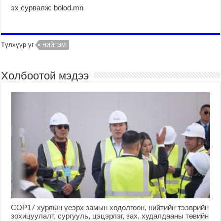
эх сурвалж: bolod.mn
Түлхүүр үг
НИЙГЭМ
Холбоотой мэдээ
COP17 хурлын үеэрх замын хөдөлгөөн, нийтийн тээврийн
зохицуулалт, сургууль, цэцэрлэг, зах, худалдааны төвийн