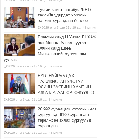
Тусгай замын автобус /BRT/
төслийн удирдах хорооны
ээлжит хуралдаан боллоо
2026 оны 7 сар 21 / 16 цаг 43 минут
Ерөнхий сайд Н.Учрал БНХАУ-
аас Монгол Улсад суугаа
Элчин сайд Шэнь
Миньжюанийг хүлээн авч
уулзав
2026 оны 7 сар 21 / 16 цаг 39 минут
БҮГД НАЙРАМДАХ
ТАЖИКИСТАН УЛСТАЙ
ЭДИЙН ЗАСГИЙН ХАМТЫН
АЖИЛЛАГААГ ӨРГӨЖҮҮЛНЭ
2026 оны 7 сар 21 / 16 цаг 34 минут
26,992 суралцагч хотхоны бага
сургуульд, 8100 суралцагч
төрөлжсөн ахлах сургуульд
суралцана
2026 оны 7 сар 21 / 13 цаг 43 минут