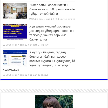
Нийслэлийн өвөлжилтийн
бэлтгэл ажил 50 орчим хувийн
гүйцэтгэлтэй байна
2026 оны 7 сар 22 / 14 цаг 15 минут
Хүн амын хүнсний хэрэгцээг
дотоодын үйлдвэрлэлээр нэн
тэргүүнд хангах зарчмыг
баримтална
2026 оны 7 сар 22 / 14 цаг 07 минут
Аюулгүй байдал, гадаад
бодлогын байнгын хороо
ээлжит чуулганы хугацаанд 18
удаа хуралдаж, 36 асуудал
хэлэлцжээ
2026 оны 7 сар 22 / 11 цаг 43 минут
“4 улирлын турш үйл
ажиллагаа явуулах
боломжтой-Хүүхэд хөгжүүлэх
төв” байгуулах төсөлд төр,
хувийн хэвшлийн түншлэлийн хүрээнд хамтран
ажиллахыг урьж байна