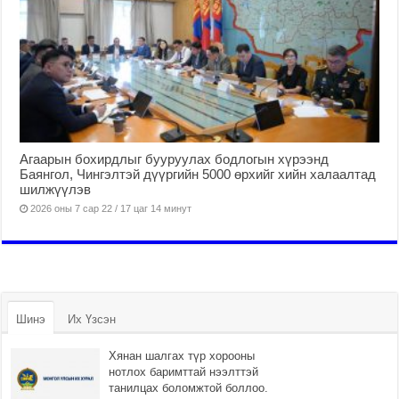
Агаарын бохирдлыг бууруулах бодлогын хүрээнд
Баянгол, Чингэлтэй дүүргийн 5000 өрхийг хийн халаалтад
шилжүүлэв
2026 оны 7 сар 22 / 17 цаг 14 минут
Шинэ
Их Үзсэн
Хянан шалгах түр хорооны
нотлох баримттай нээлттэй
танилцах боломжтой боллоо.