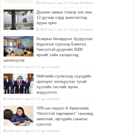
2026 оны 7 сар 23 / 15 цаг 58 минут
Дүүжин замын тээвэр энэ оны
12 дугаар сард ашиглалтад
бүрэн орно
2026 оны 7 сар 23 / 10 цаг 21 минут
Агаарын бохирдлыг бууруулах
бодлогын хүрээнд Баянгол,
Чингэлтэй дүүргийн 5000
өрхийг хийн халаалтад
шилжүүлэв
2026 оны 7 сар 22 / 17 цаг 14 минут
Нийгмийн сүлжээнд хүүхдийн
оролцоог зохицуулах тухай
хуулийн төслийг өргөн
мэдүүллээ
2026 оны 7 сар 22 / 17 цаг 09 минут
УИХ-ын гишүүн А.Ариунзаяа
“Нээлттэй парламент” танхимд
ажиллаж, иргэдийн саналыг
сонслоо
2026 оны 7 сар 22 / 17 цаг 04 минут