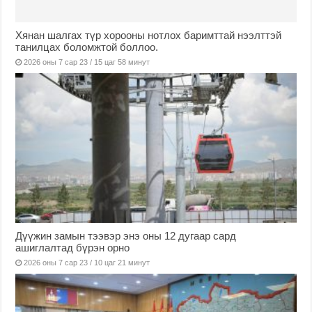
Хянан шалгах түр хорооны нотлох баримттай нээлттэй
танилцах боломжтой боллоо.
2026 оны 7 сар 23 / 15 цаг 58 минут
Дүүжин замын тээвэр энэ оны 12 дугаар сард
ашиглалтад бүрэн орно
2026 оны 7 сар 23 / 10 цаг 21 минут