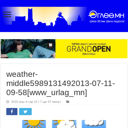
weather-
middle5989131492013-07-11-
09-58[www_urlag_mn]
2015 оны 4 сар 15 / 7 цаг 57 минут