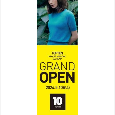
2026 оны 7 сар 22 / 9 цаг 28 минут
Б.Пүрэвдагва: “Урт цагаан”-ыг
залуучууд чөлөөт цагаа
өнгөрүүлдэг, жуулчид зорьж
ирдэг цэг болгоно
2026 оны 7 сар 21 / 16 цаг 47 минут
Тусгай замын автобус /BRT/ төслийн удирдах
хорооны ээлжит хуралдаан боллоо
2026 оны 7 сар 21 / 16 цаг 43 минут
Ерөнхий сайд Н.Учрал БНХАУ-аас Монгол Улсад
суугаа Элчин сайд Шэнь Миньжюанийг хүлээн
авч уулзав
2026 оны 7 сар 21 / 16 цаг 39 минут
БҮГД НАЙРАМДАХ ТАЖИКИСТАН УЛСТАЙ
ЭДИЙН ЗАСГИЙН ХАМТЫН АЖИЛЛАГААГ
ӨРГӨЖҮҮЛНЭ
2026 оны 7 сар 21 / 16 цаг 34 минут
26,992 суралцагч хотхоны бага сургуульд, 8100
суралцагч төрөлжсөн ахлах сургуульд
суралцана