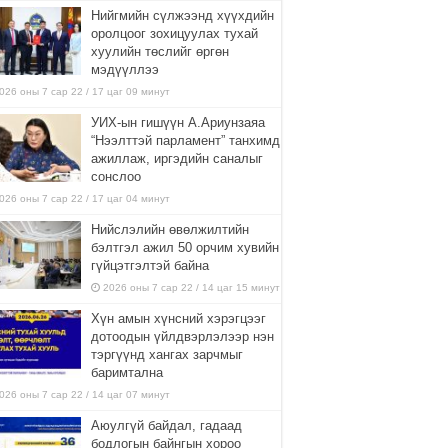
Нийгмийн сүлжээнд хүүхдийн
оролцоог зохицуулах тухай
хуулийн төслийг өргөн
мэдүүллээ
026 оны 7 сар 22 / 17 цаг 09 минут
УИХ-ын гишүүн А.Ариунзаяа
“Нээлттэй парламент” танхимд
ажиллаж, иргэдийн саналыг
сонслоо
026 оны 7 сар 22 / 17 цаг 04 минут
Нийслэлийн өвөлжилтийн
бэлтгэл ажил 50 орчим хувийн
гүйцэтгэлтэй байна
2026 оны 7 сар 22 / 14 цаг 15 минут
Хүн амын хүнсний хэрэгцээг
дотоодын үйлдвэрлэлээр нэн
тэргүүнд хангах зарчмыг
баримтална
026 оны 7 сар 22 / 14 цаг 07 минут
Аюулгүй байдал, гадаад
бодлогын байнгын хороо