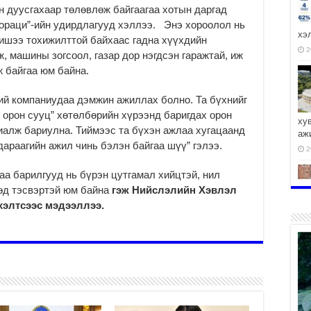
н дуусгахаар төлөвлөж байгаагаа хотын даргад
ораци”-ийн удирдлагууд хэллээ. Энэ хороолол нь
хэ
ишээ тохижилттой байхаас гадна хүүхдийн
2
, машины зогсоол, газар дор нэгдсэн гаражтай, иж
 байгаа юм байна.
ий компаниудаа дэмжин ажиллах болно. Та бүхнийг
орон сууц” хөтөлбөрийн хүрээнд баригдах орон
ху
алж бариулна. Тиймээс та бүхэн ажлаа хугацаанд
аж
дараагийн ажил чинь бэлэн байгаа шүү” гэлээ.
2
аа барилгууд нь бүрэн цутгамал хийцтэй, нил
төд тэсвэртэй юм байна
гэж Нийслэлийн Хэвлэл
хэлтсээс мэдээллээ.
2