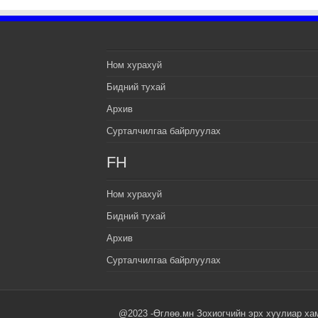
Ном хурахуй
Бидний тухай
Архив
Сурталчилгаа байрлуулах
FH
Ном хурахуй
Бидний тухай
Архив
Сурталчилгаа байрлуулах
@2023 -Өглөө.мн Зохиогчийн эрх хуулиар ха