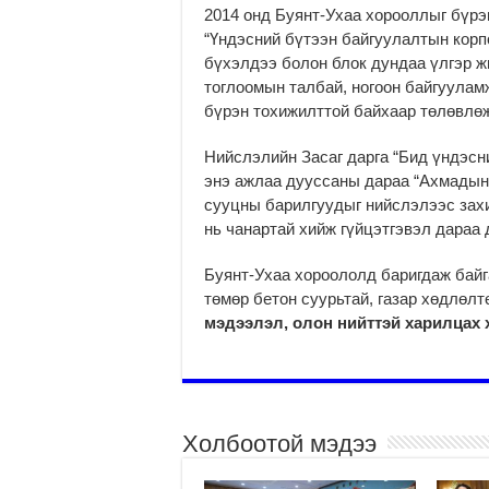
2014 онд Буянт-Ухаа хорооллыг бүрэ
“Үндэсний бүтээн байгуулалтын корп
бүхэлдээ болон блок дундаа үлгэр ж
тоглоомын талбай, ногоон байгууламж
бүрэн тохижилттой байхаар төлөвлөж
Нийслэлийн Засаг дарга “Бид үндэсн
энэ ажлаа дууссаны дараа “Ахмадын 
сууцны барилгуудыг нийслэлээс захи
нь чанартай хийж гүйцэтгэвэл дараа 
Буянт-Ухаа хороололд баригдаж байг
төмөр бетон суурьтай, газар хөдлөл
мэдээлэл, олон нийттэй харилцах 
Холбоотой мэдээ