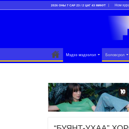
Ном хур
2026 ОНЫ 7 САР 23 / 2 ЦАГ 43 МИНУТ
Мэдээ мэдээлэл
Боловсрол
“БУЯНТ-УХАА” ХО