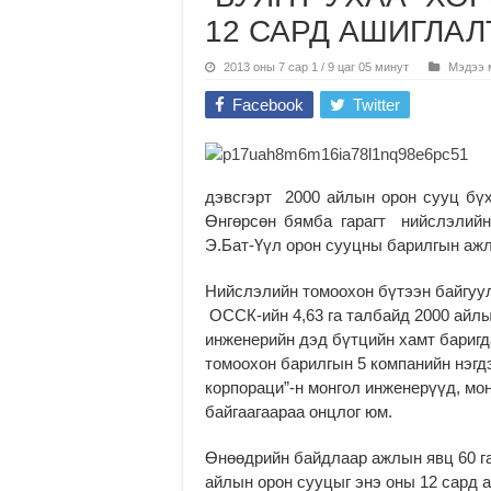
12 САРД АШИГЛА
2013 оны 7 сар 1 / 9 цаг 05 минут
Мэдээ 
Facebook
Twitter
дэвсгэрт 2000 айлын орон сууц бүх
Өнгөрсөн бямба гарагт нийслэлийн
Э.Бат-Үүл орон сууцны барилгын аж
Нийслэлийн томоохон бүтээн байгуул
ОССК-ийн 4,63 га талбайд 2000 айлын
инженерийн дэд бүтцийн хамт баригд
томоохон барилгын 5 компанийн нэгд
корпораци”-н монгол инженерүүд, мо
байгаагаараа онцлог юм.
Өнөөдрийн байдлаар ажлын явц 60 га
айлын орон сууцыг энэ оны 12 сард 