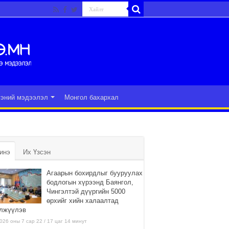
гэний мэдээлэл
Монгол бахархал
инэ
Их Үзсэн
Агаарын бохирдлыг бууруулах
бодлогын хүрээнд Баянгол,
Чингэлтэй дүүргийн 5000
өрхийг хийн халаалтад
лжүүлэв
026 оны 7 сар 22 / 17 цаг 14 минут