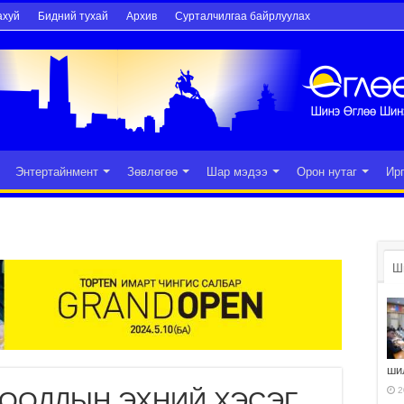
ахуй
Бидний тухай
Архив
Сурталчилгаа байрлуулах
Энтертайнмент
Зөвлөгөө
Шар мэдээ
Орон нутаг
Ир
Ш
ши
2
РООЛЛЫН ЭХНИЙ ХЭСЭГ