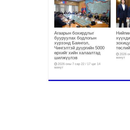
Агаарын бохирдлыг
Нийгм
бууруулах бодлогын
хүүхди
хүрээнд Баянгол,
зохицу
Чингэлтэй дүүргийн 5000
төслий
өрхийг хийн халаалтад
2026 он
шилжүүлэв
минут
2026 оны 7 сар 22 / 17 цаг 14
минут