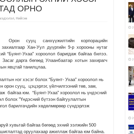
ЛТАД ОРНО
мэдээлэл
,
Нийгэм
2
Орон сууц санхүүжилтийн корпорацийн
захиалгаар Хан-Уул дүүргийн 9-р хорооны нутаг
ий “Буянт-Ухаа” хороолол баригдаж байгаа билээ.
 Засаг дарга бөгөөд Улаанбаатар хотын захирагч
2
лын явцтай танилцлаа.
алтын нэг хэсэг болох “Буянт- Ухаа” хороолол нь
 орон сууц, цэцэрлэг, үйлчилгээний төв, зам,
аж байгаа юм. “Буянт-Ухаа” хороолол нь үндэсний
эл болох ”Үндэсний бүтээн байгуулалтын
нгол барилгачдийн хөдөлмөрөөр сүндэрлэж
2
руй хувьтай байгаа бөгөөд эхний ээлжийн 500
ашиглалтад оруулахаар ажиллаж байгаа юм байна.