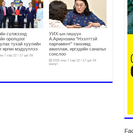
уу
2
ийн сүлжээнд
УИХ-ын гишүүн
БҮ
йн оролцоог
А.Ариунзаяа “Нээлттэй
ЭД
улах тухай хуулийн
парламент” танхимд
ӨР
г өргөн мэдүүллээ
ажиллаж, иргэдийн саналыг
2
сонслоо
ы 7 сар 22 / 17 цаг 09
2026 оны 7 сар 22 / 17 цаг 04
26
минут
су
су
2
CO
тээ
ху
ир
2
Гэ
ту
Fa
нэ