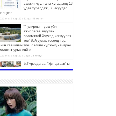
ээлжит чуулганы хугацаанд 18
удаа хуралдаж, 36 асуудал
лэлцжээ
026 оны 7 сар 22 / 11 цаг 43 минут
“4 улирлын турш үйл
ажиллагаа явуулах
боломжтой-Хүүхэд хөгжүүлэх
төв” байгуулах төсөлд төр,
вийн хэвшлийн түншлэлийн хүрээнд хамтран
иллахыг урьж байна
026 оны 7 сар 22 / 9 цаг 28 минут
Б.Пүрэвдагва: “Урт цагаан”-ыг
залуучууд чөлөөт цагаа
өнгөрүүлдэг, жуулчид зорьж
ирдэг цэг болгоно
026 оны 7 сар 21 / 16 цаг 47 минут
Тусгай замын автобус /BRT/
төслийн удирдах хорооны
ээлжит хуралдаан боллоо
2026 оны 7 сар 21 / 16 цаг 43 минут
Ерөнхий сайд Н.Учрал БНХАУ-