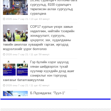
26,992 суралцагч хотхоны бага
сургуульд, 8100 суралцагч
төрөлжсөн ахлах сургуульд
суралцана
2026 оны 7 сар 21 / 13 цаг 43 минут
COP17 хурлын үеэрх замын
хөдөлгөөн, нийтийн тээврийн
зохицуулалт, сургууль,
цэцэрлэг, зах, худалдааны
төвийн ажиллах хуваарийг гаргаж, иргэдэд
мэдээлэхийг үүрэг болголоо
2026 оны 7 сар 21 / 11 цаг 59 минут
Гэр бүлийн хэрэг шүүхэд
хянан шийдвэрлэх тухай
хуулиар хүүхдийн дээд ашиг
сонирхлыг нэн тэргүүнд
хангахыг баталгаажууллаа
2026 оны 7 сар 21 / 11 цаг 42 минут
Б.Пүрэвдагва: “Туул-1”
коллекторыг ашиглалтад
оруулж байж бид гэр
хорооллыг барилгажуулна