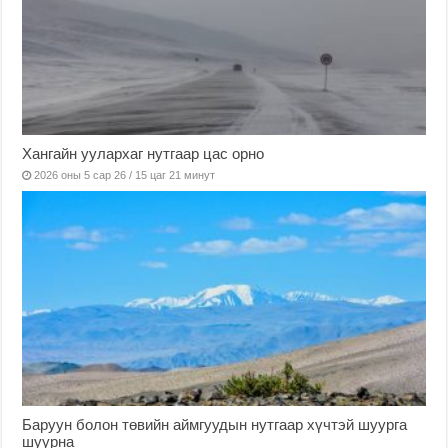
Хангайн уулархаг нутгаар цас орно
2026 оны 5 сар 26 / 15 цаг 21 минут
Баруун болон төвийн аймгуудын нутгаар хүчтэй шуурга
шуурна