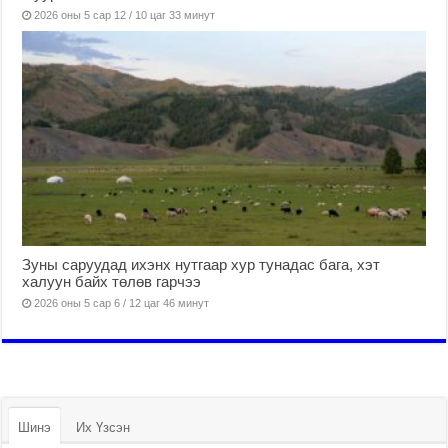
2026 оны 5 сар 12 / 10 цаг 33 минут
Зуны саруудад ихэнх нутгаар хур тунадас бага, хэт
халуун байх төлөв гарчээ
2026 оны 5 сар 6 / 12 цаг 46 минут
Шинэ
Их Үзсэн