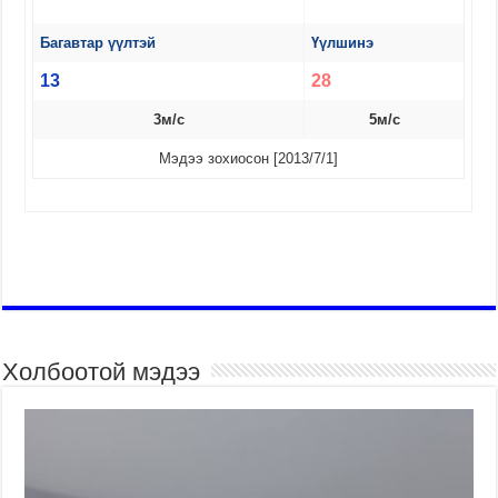
Багавтар үүлтэй
Үүлшинэ
13
28
3м/с
5м/с
Мэдээ зохиосон [2013/7/1]
Холбоотой мэдээ