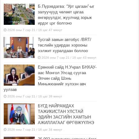
Б.Пүрэвдагва: “Урт цагаан”-ыг
залуучууд чөлөөт цагаа
өнгөрүүлдэг, жуулчид зорьж
ирдэг цэг болгоно
2026 оны 7 сар 21 / 16 цаг 47 минут
Тусгай замын автобус /BRT/
төслийн удирдах хорооны
ээлжит хуралдаан боллоо
2026 оны 7 сар 21 / 16 цаг 43 минут
Ерөнхий сайд Н.Учрал БНХАУ-
аас Монгол Улсад суугаа
Элчин сайд Шэнь
Миньжюанийг хүлээн авч
уулзав
2026 оны 7 сар 21 / 16 цаг 39 минут
БҮГД НАЙРАМДАХ
ТАЖИКИСТАН УЛСТАЙ
ЭДИЙН ЗАСГИЙН ХАМТЫН
АЖИЛЛАГААГ ӨРГӨЖҮҮЛНЭ
2026 оны 7 сар 21 / 16 цаг 34 минут