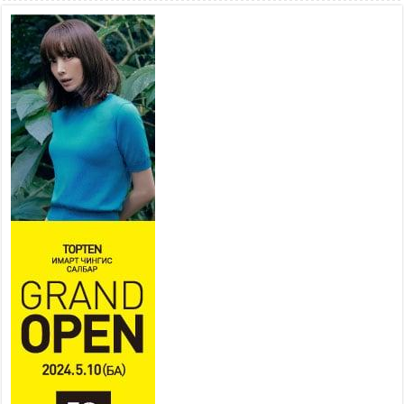
2026 оны 7 сар 21 / 10 цаг 15 минут
НИЙСЛЭЛ, АЙМГИЙН
УДИРДЛАГУУДЫН АЖЛЫГ
ХҮНД СУРТЛЫГ БУУРУУЛЖ,
ИРГЭД, АЖ АХУЙН НЭГЖИЙН
АЧААГ ХЭРХЭН ХӨНГӨЛСНӨӨР ДҮГНЭНЭ
2026 оны 7 сар 21 / 10 цаг 09 минут
Байнгын хорооны дарга
М.Мандхай Цөлжилттэй
тэмцэх тухай НҮБ-ын
конвенцын талуудын 17 дугаар
бага хурал (СОР17)-ын бэлтгэл ажлын явцтай
танилцлаа
2026 оны 7 сар 21 / 10 цаг 03 минут
Б.Пүрэвдагва: Бүтээн байгуулалтын аливаа
ажил инженерийн хангамжийн байгууллагуудын
уялдаа холбоогүйгээс саатах ёсгүй
2026 оны 7 сар 20 / 17 цаг 21 минут
“Сэлбэ 20 минутын хот” төслийн анхны 12
давхар барилгын үндсэн карказ, цутгалтын ажил
дууслаа