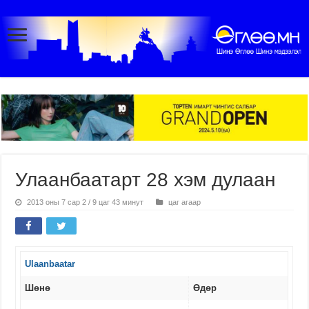
Улаанбаатарт 28 хэм дулаан
2013 оны 7 сар 2 / 9 цаг 43 минут
цаг агаар
Ulaanbaatar
Шөнө
Өдөр