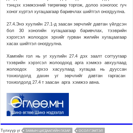
тэнцэх хэмжээний төгрөгөөр торгож, долоо хоногоос гуч
хоног хүртэл хугацаагаар баривчлах шийтгэл оногдуулна.
27.4.Энэ хуулийн 27.1-д заасан зөрчлийг давтан үйлдсэн
бол 30 хоногийн хугацаагаар баривчлах, тээврийн
хэрэгсэл жолоодох эрхийг гурван жилийн хугацаагаар
хасах шийтгэл оногдуулна.
Хамгийн гол нь уг хуулийн 27.4 дэх заалт согтуугаар
тээврийн хэрэгсэл жолоодоод арга хэмжээ авхуулаад
жолоодох эрхээ хасуулаад хугацаа нь дууссан
тохиолдолд дахин уг зөрчлийг давтан гаргасан
тохиолдолд 27.4 т заасан арга хэмжээ авна.
Түлхүүр үг
ЗАМЫН ЦАГДААГИЙН ГАЗАР
ОСОЛ ГЭМТЭЛ