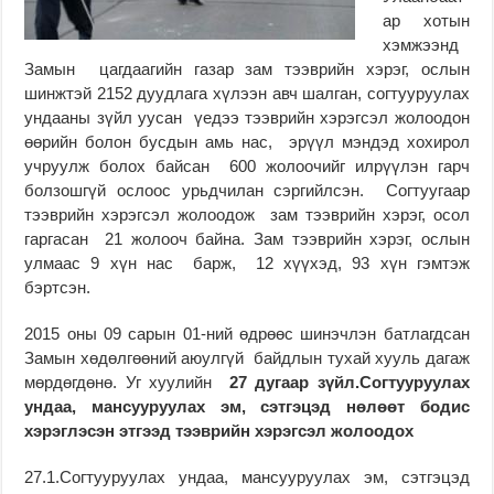
ар хотын
хэмжээнд
Замын цагдаагийн газар зам тээврийн хэрэг, ослын
шинжтэй 2152 дуудлага хүлээн авч шалган, согтууруулах
ундааны зүйл уусан үедээ тээврийн хэрэгсэл жолоодон
өөрийн болон бусдын амь нас, эрүүл мэндэд хохирол
учруулж болох байсан 600 жолоочийг илрүүлэн гарч
болзошгүй ослоос урьдчилан сэргийлсэн. Согтуугаар
тээврийн хэрэгсэл жолоодож зам тээврийн хэрэг, осол
гаргасан 21 жолооч байна. Зам тээврийн хэрэг, ослын
улмаас 9 хүн нас барж, 12 хүүхэд, 93 хүн гэмтэж
бэртсэн.
2015 оны 09 сарын 01-ний өдрөөс шинэчлэн батлагдсан
Замын хөдөлгөөний аюулгүй байдлын тухай хууль дагаж
мөрдөгдөнө. Уг хуулийн
27 дугаар
з
үйл.Согтууруулах
ундаа, мансууруулах эм, сэтгэцэд нөлөөт бодис
хэрэглэсэн этгээд тээврийн хэрэгсэл жолоодох
27.1.Согтууруулах ундаа, мансууруулах эм, сэтгэцэд