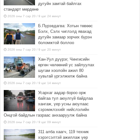
дугуйн замтай байлгах
стандарт мөрдөнө
2026 оны 7 сар 20 / 9 цаг 24 минут
Б.Пүрэвдагва: Хотын төвөөс
Бэлх, Сэлх чиглэлд явахад
дугуйн замаар зорчих бүрэн
боломжтой боллоо
2026 оны 7 сар 20 / 9 цаг 20 минут
Хан-Уул дүүрэг, Чингисийн
өргөн чөлөөний ус зайлуулах
шугам хоолойн ажил 80
хувьтай үргэлжилж байна
2026 оны 7 сар 20 / 9 цаг 14 минут
Усархаг аадар бороо орж
байгаа тул аюулгүй байдлаа
хангаж, үер усны аюулаас
сэрэмжлэхийг нийслэлийн
Онцгой байдлын газраас анхааруулж байна
2026 оны 7 сар 20 / 9 цаг 09 минут
311 алба хаагч, 119 техник
хэрэгсэлтэй ажиллаж үер