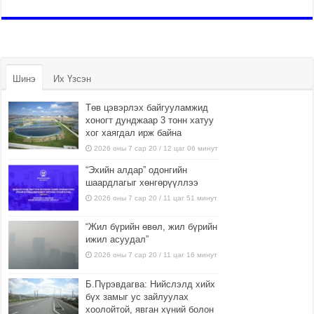
Шинэ
Их Үзсэн
Төв цэвэрлэх байгууламжид
хоногт дунджаар 3 тонн хатуу
хог хаягдал ирж байна
2026 оны 7 сар 20 / 12 цаг 06 минут
“Эхийн алдар” одонгийн
шаардлагыг хөнгөрүүллээ
2026 оны 7 сар 20 / 11 цаг 51 минут
“Жил бүрийн өвөл, жил бүрийн
ижил асуудал”
2026 оны 7 сар 20 / 11 цаг 16 минут
Б.Пүрэвдагва: Нийслэлд хийх
бүх замыг ус зайлуулах
хоолойтой, явган хүний болон