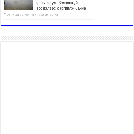
усны аюул, болзошгүй
эрсдэлээс сэргийлж байна
2026 оны 7 сар 20 / 9 цаг 05 минут
Аяллаа зөв төлөвлөхийг
иргэдэд зөвлөж байна
2026 оны 7 сар 16 / 11 цаг 50 минут
Үер усны болзошгүй аюулаас
сэргийлж, холбогдох
байгууллагууд өндөржүүлсэн
бэлэн байдалд ажиллаж байна
2026 оны 7 сар 15 / 13 цаг 06 минут
Монгол адууны үнэ цэнийг дэлхийд сурталчлах
“Дэлхийн адууны өдөр”-т 15000 морьтон оролцож
байна
2026 оны 7 сар 15 / 11 цаг 51 минут
Шагайн харвааны насанд хүрэгчдийн багийн
төрөлд 106 багийн 848 харваач өрсөлдөж,
шилдгүүд шалгарав
2026 оны 7 сар 15 / 11 цаг 45 минут
Үндэсний их баяр наадмын сур харвааны