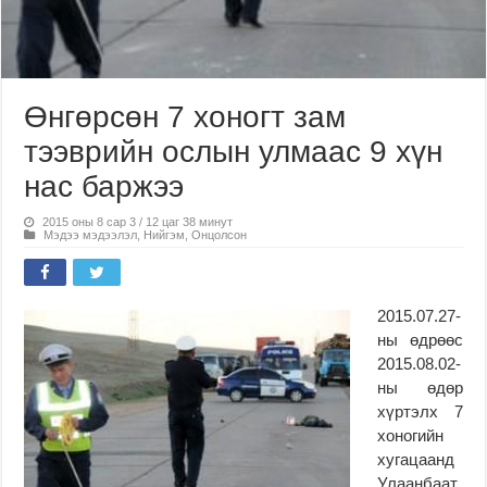
Өнгөрсөн 7 хоногт зам
тээврийн ослын улмаас 9 хүн
нас баржээ
2015 оны 8 сар 3 / 12 цаг 38 минут
Мэдээ мэдээлэл
,
Нийгэм
,
Онцолсон
2015.07.27-
ны өдрөөс
2015.08.02-
ны өдөр
хүртэлх 7
хоногийн
хугацаанд
Улаанбаат