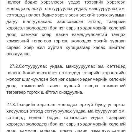
нөлөөт бодис хэрэглэсэн үедээ тээврийн хэрэгсэл
жолоодсон, эсхүл согтууруулах ундаа, мансууруулах эм,
сэтгэцэд нөлөөт бодис хэрэглэсэн эсэхийг зохих журмын
дагуу шалгуулахаас зайлсхийсэн этгээд тээврийн
хэрэгсэл жолоодсон бол нэг сарын хөдөлмөрийн хөлсний
доод хэмжээг хоёр дахин нэмэгдүүлсэнтэй тэнцэх
хэмжээний төгрөгөөр торгож, жолоодох эрхийг зургаан
сараас хоёр жил хүртэл хугацаагаар хасах шийтгэл
оногдуулна.
27.2.Согтууруулах ундаа, мансууруулах эм, сэтгэцэд
нөлөөт бодис хэрэглэсэн этгээдэд тээврийн хэрэгслийн
жолоог шилжүүлсэн бол нэг сарын хөдөлмөрийн хөлсний
доод хэмжээний тавин хувьтай тэнцэх хэмжээний
төгрөгөөр торгох шийтгэл оногдуулна.
27.3.Тээврийн хэрэгсэл жолоодох эрхгүй буюу уг эрхээ
хасуулсан этгээд согтууруулах ундаа, мансууруулах эм,
сэтгэцэд нөлөөт бодис хэрэглэсэн үедээ тээврийн
хэрэгсэл жолоодсон бол нэг сарын хөдөлмөрийн хөлсний
доод хэмжээг хоёроос дөрөв дахин нэмэгдүүлсэнтэй