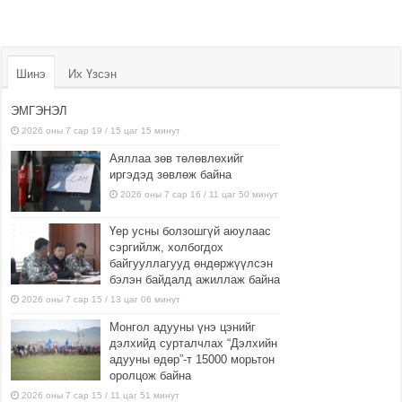
Шинэ
Их Үзсэн
ЭМГЭНЭЛ
2026 оны 7 сар 19 / 15 цаг 15 минут
Аяллаа зөв төлөвлөхийг
иргэдэд зөвлөж байна
2026 оны 7 сар 16 / 11 цаг 50 минут
Үер усны болзошгүй аюулаас
сэргийлж, холбогдох
байгууллагууд өндөржүүлсэн
бэлэн байдалд ажиллаж байна
2026 оны 7 сар 15 / 13 цаг 06 минут
Монгол адууны үнэ цэнийг
дэлхийд сурталчлах “Дэлхийн
адууны өдөр”-т 15000 морьтон
оролцож байна
2026 оны 7 сар 15 / 11 цаг 51 минут