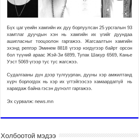
Бүх цаг үеийн хамгийн их дуу борлуулсан 25 урсгалын 93
хамтлаг дуучдын хэн нь хамгийн их үгийг дуундаа
ашигласныг тооцоолон гаргажээ. Жагсаалтын хамгийн
эхэнд реппэр Эминем 8818 үгээр нэгдүгээр байрт орсон
бол түүний араас Жэй-Зи 6899, Тупак Шакур 6569, Канье
Уэст 5069 үгээр тус тус жагсжээ.
Судалгааны дүн дээр тулгуурлан, дууны хэр амжилтанд
хүрч борлогдох нь хэр их үгтэйгээсээ хамаардаггүй нь
харагдаж байна гэсэн дүгнэлт гаргажээ.
Эх сурвалж: news.mn
Холбоотой мэдээ