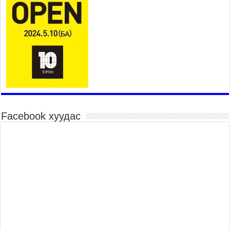
Төв цэнгэлдэхийн эргэн тойронд
2026 оны 7 сар 15 / 10 цаг 58 минут
Үндэсний их баяр наадмын шагайн харваа
насанд хүрэгчдийн багийн харваагаар
үргэлжилж байна
2026 оны 7 сар 15 / 10 цаг 52 минут
Үндэсний их баяр наадмын хүчит бөхийн
барилдаан эхэллээ
2026 оны 7 сар 15 / 10 цаг 46 минут
Үндэсний хувцасны өдрийг тохиолдуулан
Facebook хуудас
“Дээлтэй монгол наадам” боллоо
2026 оны 7 сар 15 / 10 цаг 41 минут
МОНГОЛ УЛСЫН ЕРӨНХИЙ САЙД Н.УЧРАЛ
БАЯР НААДМЫН НЭЭЛТЭД ОРОЛЦОЖ,
НААДАМЧИН ОЛОНД МЭНДЧИЛГЭЭ
ДЭВШҮҮЛЭВ
2026 оны 7 сар 14 / 17 цаг 56 минут
МОНГОЛ УЛСЫН ЕРӨНХИЙ САЙД Н.УЧРАЛ
БҮГД НАЙРАМДАХ СОЛОНГОС УЛСЫН
ЕРӨНХИЙЛӨГЧ И ЖЭ МЁН-Д БАРААЛХАВ