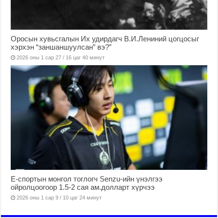
Оросын хувьсгалын Их удирдагч В.И.Лениний цогцосыг
хэрхэн “заншаншуулсан” вэ?”
2026 оны 1 сар 27 / 16 цаг 40 минут
Е-спортын монгол тоглогч Senzu-ийн үнэлгээ
ойролцоогоор 1.5-2 сая ам.долларт хүрчээ
2026 оны 1 сар 9 / 10 цаг 24 минут