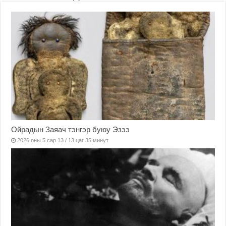
Ойрадын Заяач тэнгэр буюу Эзээ
2026 оны 5 сар 13 / 13 цаг 35 минут