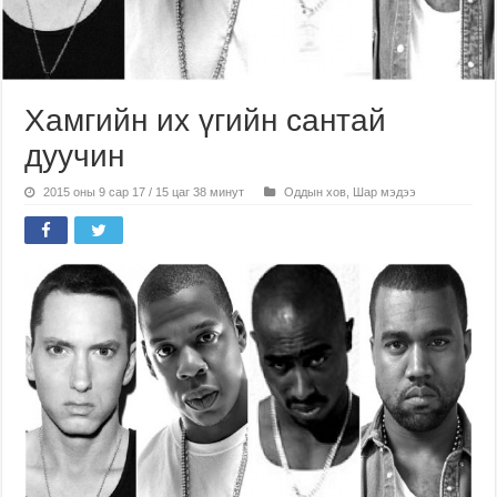
Хамгийн их үгийн сантай
дуучин
2015 оны 9 сар 17 / 15 цаг 38 минут
Оддын хов
,
Шар мэдээ