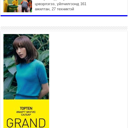
цэвэрлэгээ, үйлчилгээнд 161
ажилтан, 27 техниктэй
ажиллаж байна
2026 оны 7 сар 15 / 11 цаг 22 минут
Наадмын амралтын өдрүүдэд
нийслэлийн эрүүл мэндийн
байгууллагууд дараах
хуваарийн дагуу ажиллана
2026 оны 7 сар 15 / 11 цаг 18 минут
Үндэсний их баяр наадам
эхэллээ
2026 оны 7 сар 15 / 11 цаг 14 минут
Үер усны аюулаас сэргийлж, нийслэлийн Онцгой
байдлын газрын 162 алба хаагч үүрэг гүйцэтгэж
байна
2026 оны 7 сар 15 / 11 цаг 07 минут
Үндэсний их сурын харваанд 850 харваач цэц
мэргэнээ сорьж байна
2026 оны 7 сар 15 / 11 цаг 03 минут