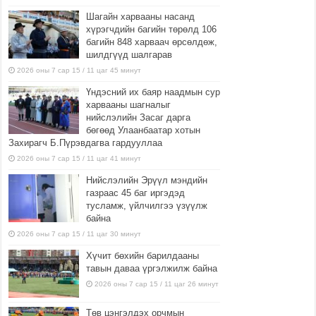
Шагайн харвааны насанд
хүрэгчдийн багийн төрөлд 106
багийн 848 харваач өрсөлдөж,
шилдгүүд шалгарав
2026 оны 7 сар 15 / 11 цаг 45 минут
Үндэсний их баяр наадмын сур
харвааны шагналыг
нийслэлийн Засаг дарга
бөгөөд Улаанбаатар хотын
Захирагч Б.Пүрэвдагва гардууллаа
2026 оны 7 сар 15 / 11 цаг 41 минут
Нийслэлийн Эрүүл мэндийн
газраас 45 баг иргэдэд
тусламж, үйлчилгээ үзүүлж
байна
2026 оны 7 сар 15 / 11 цаг 30 минут
Хүчит бөхийн барилдааны
тавын даваа үргэлжилж байна
2026 оны 7 сар 15 / 11 цаг 26 минут
Төв цэнгэлдэх орчмын