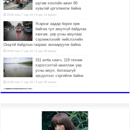
шугам хоолойн ажил 80
хувьтай үргэлжилж байна
2026 оны 7 сар 20 / 9 цаг 14 минут
Усархаг аадар бороо орж
байгаа тул аюулгүй байдлаа
хангаж, үер усны аюулаас
сэрэмжлэхийг нийслэлийн
Онцгой байдлын газраас анхааруулж байна
2026 оны 7 сар 20 / 9 цаг 09 минут
311 алба хаагч, 119 техник
хэрэгсэлтэй ажиллаж үер
усны аюул, болзошгүй
эрсдэлээс сэргийлж байна
2026 оны 7 сар 20 / 9 цаг 05 минут
Аяллаа зөв төлөвлөхийг
иргэдэд зөвлөж байна
2026 оны 7 сар 16 / 11 цаг 50 минут
Үер усны болзошгүй аюулаас
сэргийлж, холбогдох
байгууллагууд өндөржүүлсэн