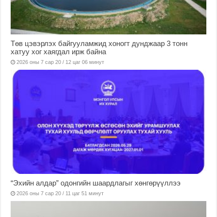
Төв цэвэрлэх байгууламжид хоногт дунджаар 3 тонн
хатуу хог хаягдал ирж байна
2026 оны 7 сар 20 / 12 цаг 06 минут
“Эхийн алдар” одонгийн шаардлагыг хөнгөрүүллээ
2026 оны 7 сар 20 / 11 цаг 51 минут