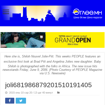
Here she is, Shiloh Nouvel Jolie-Pitt. This weeks PEOPLE features an
exclusive first look at Brad Pitt and Angelina Jolies new daughter. Baby
Shiloh is photographed with the folks in Africa. The new issue hits
newsstands Friday, June 9, 2006. (Photo Courtesy of PEOPLE Magazine
via U.S. Newswire)
joli681986879201510191405
2015 оны 10 сар 20 / 13 цаг 40 минут