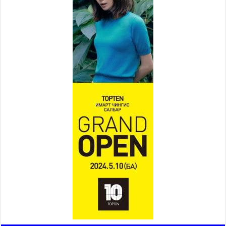
бэлэн байдалд ажиллаж байна
2026 оны 7 сар 15 / 13 цаг 06 минут
Монгол адууны үнэ цэнийг
дэлхийд сурталчлах “Дэлхийн
адууны өдөр”-т 15000 морьтон
оролцож байна
2026 оны 7 сар 15 / 11 цаг 51 минут
Шагайн харвааны насанд хүрэгчдийн багийн
төрөлд 106 багийн 848 харваач өрсөлдөж,
шилдгүүд шалгарав
2026 оны 7 сар 15 / 11 цаг 45 минут
Үндэсний их баяр наадмын сур харвааны
шагналыг нийслэлийн Засаг дарга бөгөөд
Улаанбаатар хотын Захирагч Б.Пүрэвдагва
гардууллаа
2026 оны 7 сар 15 / 11 цаг 41 минут
Нийслэлийн Эрүүл мэндийн газраас 45 баг
иргэдэд тусламж, үйлчилгээ үзүүлж байна
2026 оны 7 сар 15 / 11 цаг 30 минут
Хүчит бөхийн барилдааны тавын даваа
үргэлжилж байна