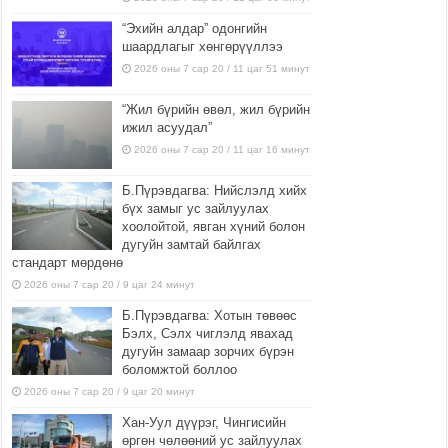
“Эхийн алдар” одонгийн
шаардлагыг хөнгөрүүллээ
2026 оны 7 сар 20 / 11 цаг 51 минут
“Жил бүрийн өвөл, жил бүрийн
ижил асуудал”
2026 оны 7 сар 20 / 11 цаг 16 минут
Б.Пүрэвдагва: Нийслэлд хийх
бүх замыг ус зайлуулах
хоолойтой, явган хүний болон
дугуйн замтай байлгах
стандарт мөрдөнө
2026 оны 7 сар 20 / 9 цаг 24 минут
Б.Пүрэвдагва: Хотын төвөөс
Бэлх, Сэлх чиглэлд явахад
дугуйн замаар зорчих бүрэн
боломжтой боллоо
2026 оны 7 сар 20 / 9 цаг 20 минут
Хан-Уул дүүрэг, Чингисийн
өргөн чөлөөний ус зайлуулах