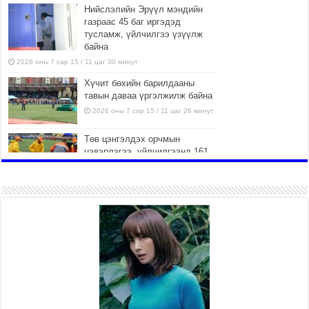
Нийслэлийн Эрүүл мэндийн
газраас 45 баг иргэдэд
тусламж, үйлчилгээ үзүүлж
байна
2026 оны 7 сар 15 / 11 цаг 30 минут
Хүчит бөхийн барилдааны
тавын даваа үргэлжилж байна
2026 оны 7 сар 15 / 11 цаг 26 минут
Төв цэнгэлдэх орчмын
цэвэрлэгээ, үйлчилгээнд 161
ажилтан, 27 техниктэй
ажиллаж байна
2026 оны 7 сар 15 / 11 цаг 22 минут
Наадмын амралтын өдрүүдэд
нийслэлийн эрүүл мэндийн
байгууллагууд дараах
хуваарийн дагуу ажиллана
2026 оны 7 сар 15 / 11 цаг 18 минут
Үндэсний их баяр наадам
эхэллээ