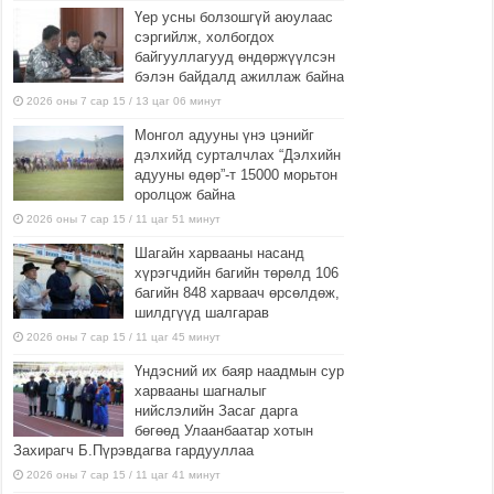
Үер усны болзошгүй аюулаас
сэргийлж, холбогдох
байгууллагууд өндөржүүлсэн
бэлэн байдалд ажиллаж байна
2026 оны 7 сар 15 / 13 цаг 06 минут
Монгол адууны үнэ цэнийг
дэлхийд сурталчлах “Дэлхийн
адууны өдөр”-т 15000 морьтон
оролцож байна
2026 оны 7 сар 15 / 11 цаг 51 минут
Шагайн харвааны насанд
хүрэгчдийн багийн төрөлд 106
багийн 848 харваач өрсөлдөж,
шилдгүүд шалгарав
2026 оны 7 сар 15 / 11 цаг 45 минут
Үндэсний их баяр наадмын сур
харвааны шагналыг
нийслэлийн Засаг дарга
бөгөөд Улаанбаатар хотын
Захирагч Б.Пүрэвдагва гардууллаа
2026 оны 7 сар 15 / 11 цаг 41 минут