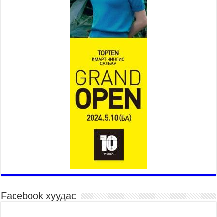
2026 оны 7 сар 15 / 11 цаг 14 минут
Үер усны аюулаас сэргийлж, нийслэлийн Онцгой
байдлын газрын 162 алба хаагч үүрэг гүйцэтгэж
байна
2026 оны 7 сар 15 / 11 цаг 07 минут
Үндэсний их сурын харваанд 850 харваач цэц
мэргэнээ сорьж байна
2026 оны 7 сар 15 / 11 цаг 03 минут
Төв цэнгэлдэхийн эргэн тойронд
2026 оны 7 сар 15 / 10 цаг 58 минут
Үндэсний их баяр наадмын шагайн харваа
насанд хүрэгчдийн багийн харваагаар
үргэлжилж байна
2026 оны 7 сар 15 / 10 цаг 52 минут
Үндэсний их баяр наадмын хүчит бөхийн
барилдаан эхэллээ
2026 оны 7 сар 15 / 10 цаг 46 минут
Facebook хуудас
Үндэсний хувцасны өдрийг тохиолдуулан
“Дээлтэй монгол наадам” боллоо