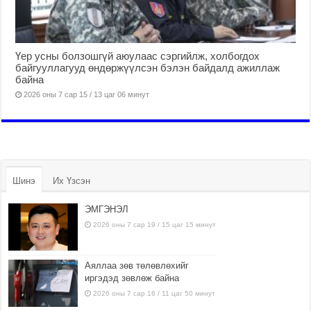
Үер усны болзошгүй аюулаас сэргийлж, холбогдох
байгууллагууд өндөржүүлсэн бэлэн байдалд ажиллаж
байна
2026 оны 7 сар 15 / 13 цаг 06 минут
Шинэ
Их Үзсэн
ЭМГЭНЭЛ
2026 оны 7 сар 19 / 15 цаг 15 минут
Аяллаа зөв төлөвлөхийг
иргэдэд зөвлөж байна
2026 оны 7 сар 16 / 11 цаг 50 минут