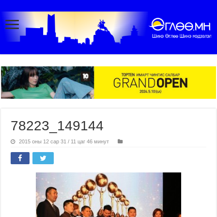
78223_149144
2015 оны 12 сар 31 / 11 цаг 46 минут