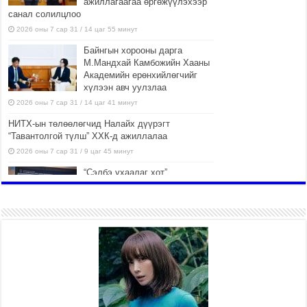
ажиллагаагаа өргөжүүлэхээр
санал солилцлоо
2026 оны 7 сар 31 / 14 цаг 55 минут
Байнгын хорооны дарга
М.Мандхай Камбожийн Хааны
Академийн ерөнхийлөгчийг
хүлээн авч уулзлаа
2026 оны 7 сар 31 / 14 цаг 41 минут
НИТХ-ын төлөөлөгчид Налайх дүүрэгт
“Тавантолгой түлш” ХХК-д ажиллалаа
2026 оны 7 сар 31 / 9 цаг 45 минут
“Сэлбэ ухаалаг хот”
ашиглалтад орсноор
Улаанбаатар хотын орон
сууцны хангамжийн жилийн
эрэлтийн 42 хувийг хангана
2026 оны 7 сар 31 / 9 цаг 23 минут
Г.Жаргалсайхан: Энэ өвөл 400-
430 мянган тонн шахмал түлш
хэрэглэнэ
2026 оны 7 сар 30 / 15 цаг 35 минут