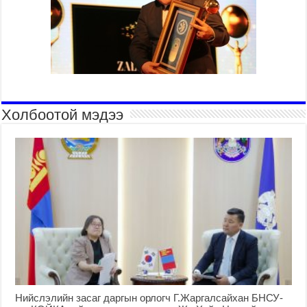
Холбоотой мэдээ
Нийслэлийн засаг даргын орлогч Г.Жаргалсайхан БНСУ-