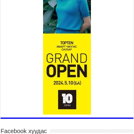
Нийслэлийн засаг даргын
нэгдүгээр орлогч Б.Мөнхбат
Денвер хот дахь Монгол
улсын өргөмжит консул
Ж.Вагенландертай уулзлаа
2026 оны 7 сар 30 / 15 цаг 30 минут
Нийслэл, дүүргийн шуурхай штабууд хүч,
хэрэгслийн бэлэн байдлыг ханган ажиллаж
байна
2026 оны 7 сар 30 / 15 цаг 24 минут
Бүгд Найрамдах Киргиз Улстай худалдаа,
тээвэр, логистикийн хамтын ажиллагааг
өргөжүүлнэ
2026 оны 7 сар 30 / 15 цаг 19 минут
Шадар сайд Н.Номтойбаяр яамдын Төрийн
нарийн бичгийн дарга нартай шуурхай
хуралдлаа
2026 оны 7 сар 30 / 15 цаг 12 минут
Бага орлоготой иргэдийн орлогод татвар
ногдуулахгүй байх эрх зүйн орчныг бүрдүүллээ
Facebook хуудас