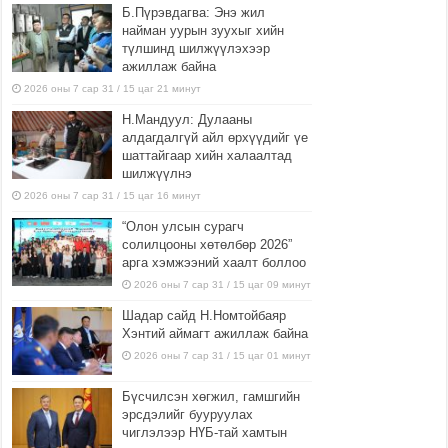
Б.Пүрэвдагва: Энэ жил
найман уурын зуухыг хийн
түлшинд шилжүүлэхээр
ажиллаж байна
2026 оны 7 сар 31 / 15 цаг 21 минут
Н.Мандуул: Дулааны
алдагдалгүй айл өрхүүдийг үе
шаттайгаар хийн халаалтад
шилжүүлнэ
2026 оны 7 сар 31 / 15 цаг 16 минут
“Олон улсын сурагч
солилцооны хөтөлбөр 2026”
арга хэмжээний хаалт боллоо
2026 оны 7 сар 31 / 15 цаг 09 минут
Шадар сайд Н.Номтойбаяр
Хэнтий аймагт ажиллаж байна
2026 оны 7 сар 31 / 15 цаг 01 минут
Бүсчилсэн хөгжил, гамшгийн
эрсдэлийг бууруулах
чиглэлээр НҮБ-тай хамтын