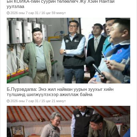
ын КОЙКА-гийн суурин төлөөлөгч Жу Хэйн Нантай
уулзлаа
2026 оны 7 сар 31 / 16 цаг 59 минут
Б.Пүрэвдагва: Энэ жил найман уурын зуухыг хийн
түлшинд шилжүүлэхээр ажиллаж байна
2026 оны 7 сар 31 / 15 цаг 21 минут