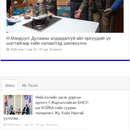
Н.Мандуул: Дулааны алдагдалгүй айл өрхүүдийг үе
шаттайгаар хийн халаалтад шилжүүлнэ
2026 оны 7 сар 31 / 15 цаг 16 минут
Шинэ
Их Үзсэн
Нийслэлийн засаг даргын
орлогч Г.Жаргалсайхан БНСУ-
ын КОЙКА-гийн суурин
төлөөлөгч Жу Хэйн Нантай
уулзлаа
2026 оны 7 сар 31 / 16 цаг 59 минут