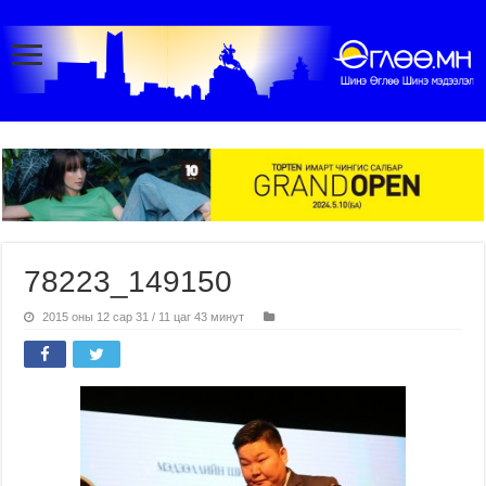
78223_149150
2015 оны 12 сар 31 / 11 цаг 43 минут