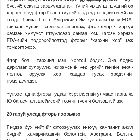
бус, 45 секунд зарцуулдаг аж. Үүний үр дүнд шүдний оо
хэрэглэгчид фтор болон түүний нэгдэлд хордчихолгүй аж
төрдөг байна. Гэтэл Америкийн Эм зүйн яам буюу FDA-
гийнхан үүнийг овжноор ашиглаж, фтор ямар ч хоргүй
хэмээн хүмүүст итгүүлсээр байгаа юм. Тэгсэн хэрнээ
FDA-гийн тодорхойлолтод фторыг “хархны хор” гэж
тэмдэглэжээ.
Фтор бол тархинд маш хортой бодис. Энэ бодис
дархлааг сулруулж, жи­рэмс­ний үед ургийг генийн өөрч­
лөлтөд оруулж, хорт хавдар тусах эрсдэлийг
нэмэгдүүлдэг.
Үүнээс гадна фторыг удаан хэрэг­лэсний улмаас таргалж,
IQ багасч, альц­­геймерийн өвчин тусч ч болзошгүй аж.
20 гаруй улсад фторыг хорьжээ
Гэхдээ бүх нийтийг фторжуулах энэхүү кампанит ажил
бүгдийг хамар­чихаагүй бололтой. Австрали, Бельги,