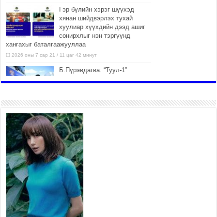
Гэр бүлийн хэрэг шүүхэд
хянан шийдвэрлэх тухай
хуулиар хүүхдийн дээд ашиг
сонирхлыг нэн тэргүүнд
хангахыг баталгаажууллаа
2026 оны 7 сар 21 / 11 цаг 42 минут
Б.Пүрэвдагва: “Туул-1”
коллекторыг ашиглалтад
оруулж байж бид гэр
хорооллыг барилгажуулна
2026 оны 7 сар 21 / 10 цаг 15 минут
НИЙСЛЭЛ, АЙМГИЙН
УДИРДЛАГУУДЫН АЖЛЫГ
ХҮНД СУРТЛЫГ БУУРУУЛЖ,
ИРГЭД, АЖ АХУЙН НЭГЖИЙН
АЧААГ ХЭРХЭН ХӨНГӨЛСНӨӨР ДҮГНЭНЭ
2026 оны 7 сар 21 / 10 цаг 09 минут
Байнгын хорооны дарга М.Мандхай Цөлжилттэй
тэмцэх тухай НҮБ-ын конвенцын талуудын 17
дугаар бага хурал (СОР17)-ын бэлтгэл ажлын
явцтай танилцлаа