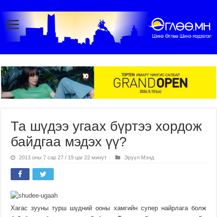
Та шүдээ угаах бүртээ хордож
байдгаа мэдэх үү?
2013 оны 7 сар 27 / 19 цаг 22 минут
Эрүүл Мэнд
Хагас зууны турш шүдний ооны хамгийн супер найрлага болж