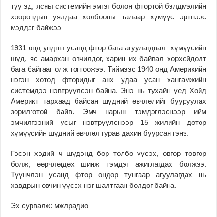
туу эд, ясны системийн эмгэг болон фтор­той бэлдмэлийн
хоорондын уялдаа холбооны талаар хүмүүс эртнээс
мэд­дэг байжээ.
1931 онд ундны усанд фтор бага агуулагдвал хүмүүсийн
шүд, яс амархан өвчилдөг, харин их бай­вал хорхойдолт
бага байгааг олж тогтоожээ. Тиймээс 1940 онд Америкийн
нэ­гэн хотод фторидыг анх удаа усан хан­гамжийн
системдээ нэвтрүүлсэн байна. Энэ нь тухайн үед Хойд
Америкт тар­хаад байсан шүдний өвчлөлийг буу­­руулах
зорилготой байв. Эмч на­рын тэмдэглэснээр ийм
эмчилгээний усыг нэвтрүүлснээр 15 жилийн дотор
хүмүүсийн шүдний өвчлөл гурав дахин буурсан гэнэ.
Гэсэн хэдий ч шүдэнд бор толбо үүсэх, овгор товгор
болж, өөрч­­­лөгдөх шинж тэмдэг ажиглагдах бол­жээ.
Түүнчлэн усанд фтор өндөр тун­гаар агуулагдах нь
хавдрын өвчин үүсэх нэг шалтгаан болдог байна.
Эх сурвалж: мжлрадио