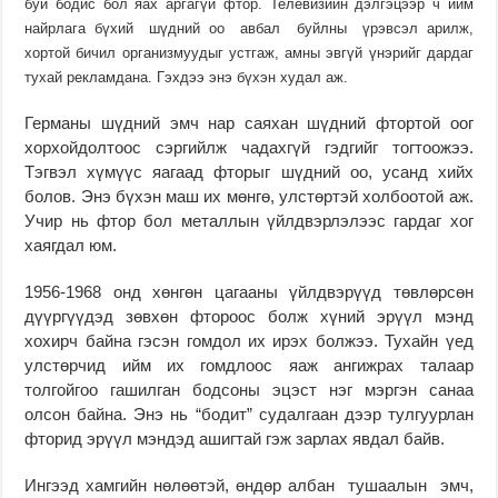
буй бодис бол яах аргагүй фтор. Телевизийн дэлгэцээр ч ийм
найрлага бүхий шүдний оо авбал буйлны үрэвсэл арилж,
хортой бичил организмуудыг устгаж, амны эвгүй үнэрийг дардаг
тухай рекламдана. Гэхдээ энэ бүхэн худал аж.
Германы шүдний эмч нар саяхан шүдний фтортой оог
хорхойдолтоос сэр­гийлж чадахгүй гэдгийг тогтоожээ.
Тэгвэл хүмүүс яагаад фторыг шүдний оо, усанд хийх
болов. Энэ бүхэн маш их мөнгө, улстөртэй холбоотой аж.
Учир нь фтор бол металлын үйлдвэрлэлээс гардаг хог
хаягдал юм.
1956-1968 онд хөнгөн цагааны үйлдвэрүүд төвлөрсөн
дүүргүүдэд зөв­хөн фтороос болж хүний эрүүл мэнд
хохирч байна гэсэн гомдол их ирэх болжээ. Тухайн үед
улстөрчид ийм их гомдлоос яаж ангижрах талаар
толгойгоо гашилган бодсоны эцэст нэг мэргэн санаа
олсон байна. Энэ нь “бо­дит” судалгаан дээр тулгуурлан
фторид эрүүл мэндэд ашигтай гэж зар­лах явдал байв.
Ингээд хамгийн нөлөөтэй, өндөр албан тушаалын эмч,