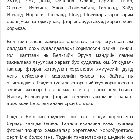
Хятад, Чех, Дани, Финланд, Франц, Герман, Унгар,
Энэтхэг, Израиль, Япон, Люксембург, Голланд, Хойд
Ирланд, Норвеги, Шотланд, Швед, Швейцарь зэрэг зарим
оронд усыг фторжуулах, фторыг эрүүл ахуйд хэ­рэг­лэхийг
хорьжээ.
Бельгийн засаг захиргаа саяхнаас фтор агуулсан эм
бэлдмэл, бохь ху­дал­­­даалахыг хориглосон байна. Үүний
гол шалтгаан нь Бельгийн Эрүүл мэндийн яамны
захиалгаар явуул­сан хараат бус судалгаа юм. Уг су­дал­
гаагаар фторыг хэтрүүлэн хэ­рэг­лэдэг хүмүүсийн дунд
ясны сий­рэг­жилт, мэдрэлийн хямрал их байгаа нь
ажиглагджээ. Гэхдээ тус улс фторыг ийнхүү хориглосон ч
эмчийн жороор бага хэмжээтэйгээр олгох юм байна.
Ийнхүү Бельги улс фторын нэгдлийн гайхамшигт чанарт
эргэлзсэн Европын анхны орон боллоо.
Гэхдээ Европын шүдний эмч нар энэхүү хоригт янз
бүрээр хандаж бай­на. Тэдний ихэнхийн үзэж буйгаар
фторыг тохирох хэмжээгээр хэрэглэвэл хорхойдолтоос
сэргийлж болох гэнэ. Тэдний тэмдэглэснээр шүдний ха­