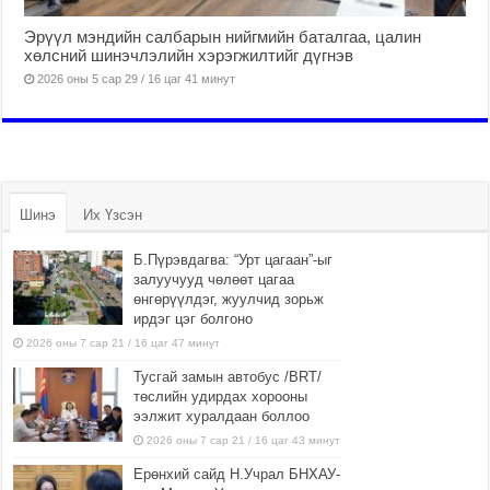
Эрүүл мэндийн салбарын нийгмийн баталгаа, цалин
хөлсний шинэчлэлийн хэрэгжилтийг дүгнэв
2026 оны 5 сар 29 / 16 цаг 41 минут
Шинэ
Их Үзсэн
Б.Пүрэвдагва: “Урт цагаан”-ыг
залуучууд чөлөөт цагаа
өнгөрүүлдэг, жуулчид зорьж
ирдэг цэг болгоно
2026 оны 7 сар 21 / 16 цаг 47 минут
Тусгай замын автобус /BRT/
төслийн удирдах хорооны
ээлжит хуралдаан боллоо
2026 оны 7 сар 21 / 16 цаг 43 минут
Ерөнхий сайд Н.Учрал БНХАУ-