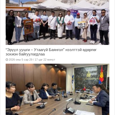
“Эрүүл уушги – Утаагүй Баянгол” нээлттэй өдөрлөг
зохион байгуулагдлаа
2026 оны 5 сар 29 / 17 цаг 22 минут