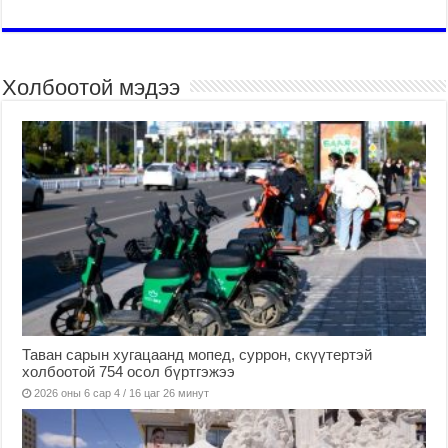
Холбоотой мэдээ
Таван сарын хугацаанд мопед, суррон, скүүтертэй
холбоотой 754 осол бүртгэжээ
2026 оны 6 сар 4 / 16 цаг 26 минут