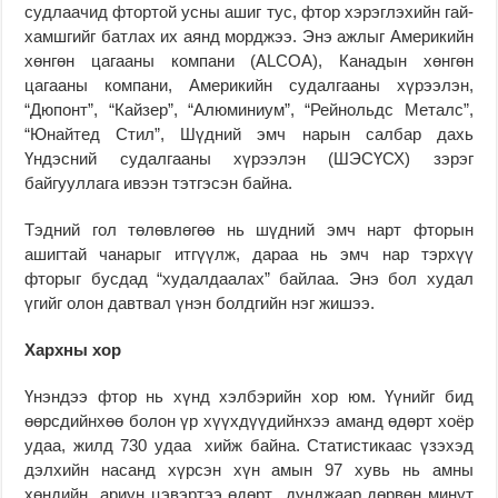
судлаачид фтортой усны ашиг тус, фтор хэрэглэхийн гай­
хамшгийг батлах их аянд морджээ. Энэ ажлыг Америкийн
хөнгөн ца­гааны компани (ALCOA), Канадын хөнгөн
цагааны компани, Америкийн судалгааны хүрээлэн,
“Дюпонт”, “Кай­зер”, “Алюминиум”, “Рейнольдс Ме­талс”,
“Юнайтед Стил”, Шүдний эмч нарын салбар дахь
Үндэсний судалгааны хүрээлэн (ШЭСҮСХ) зэрэг
байгууллага ивээн тэтгэсэн байна.
Тэдний гол төлөвлөгөө нь шүдний эмч нарт фторын
ашигтай чанарыг итгүүлж, дараа нь эмч нар тэрхүү
фторыг бусдад “худалдаалах” байлаа. Энэ бол худал
үгийг олон давтвал үнэн болдгийн нэг жишээ.
Хархны хор
Үнэндээ фтор нь хүнд хэлбэрийн хор юм. Үүнийг бид
өөрсдийнхөө бо­лон үр хүүхдүүдийнхээ аманд өдөрт хоёр
удаа, жилд 730 удаа хийж байна. Статистикаас үзэхэд
дэлхийн насанд хүрсэн хүн амын 97 хувь нь амны
хөндийн ариун цэвэртээ өдөрт дунджаар дөрвөн минут