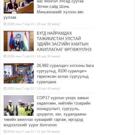
аас Монгол Улсад суугаа
Элчин сайд Шэнь
Миньжюанийг хүлээн авч
уулзав
2026 оны 7 сар 21 / 16 цаг 39 минут
БҮГД НАЙРАМДАХ
ТАЖИКИСТАН УЛСТАЙ
ЭДИЙН ЗАСГИЙН ХАМТЫН
АЖИЛЛАГААГ ӨРГӨЖҮҮЛНЭ
2026 оны 7 сар 21 / 16 цаг 34 минут
26,992 суралцагч хотхоны бага
сургуульд, 8100 суралцагч
төрөлжсөн ахлах сургуульд
суралцана
2026 оны 7 сар 21 / 13 цаг 43 минут
COP17 хурлын үеэрх замын
хөдөлгөөн, нийтийн тээврийн
зохицуулалт, сургууль,
цэцэрлэг, зах, худалдааны
төвийн ажиллах хуваарийг гаргаж, иргэдэд
мэдээлэхийг үүрэг болголоо
2026 оны 7 сар 21 / 11 цаг 59 минут