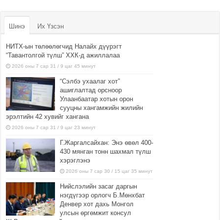
Шинэ
Их Үзсэн
НИТХ-ын төлөөлөгчид Налайх дүүрэгт
“Тавантолгой түлш” ХХК-д ажиллалаа
2026 оны 7 сар 31 / 9 цаг 45 минут
“Сэлбэ ухаалаг хот”
ашиглалтад орсноор
Улаанбаатар хотын орон
сууцны хангамжийн жилийн
эрэлтийн 42 хувийг хангана
2026 оны 7 сар 31 / 9 цаг 23 минут
Г.Жаргалсайхан: Энэ өвөл 400-
430 мянган тонн шахмал түлш
хэрэглэнэ
2026 оны 7 сар 30 / 15 цаг 35 минут
Нийслэлийн засаг даргын
нэгдүгээр орлогч Б.Мөнхбат
Денвер хот дахь Монгол
улсын өргөмжит консул