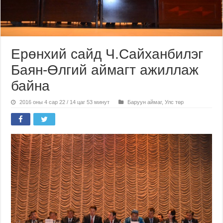
Ерөнхий сайд Ч.Сайханбилэг
Баян-Өлгий аймагт ажиллаж
байна
2016 оны 4 сар 22 / 14 цаг 53 минут
Баруун аймаг
,
Улс төр