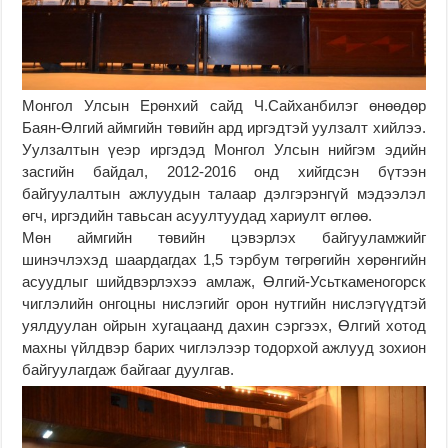
Монгол Улсын Ерөнхий сайд Ч.Сайханбилэг өнөөдөр
Баян-Өлгий аймгийн төвийн ард иргэдтэй уулзалт хийлээ.
Уулзалтын үеэр иргэдэд Монгол Улсын нийгэм эдийн
засгийн байдал, 2012-2016 онд хийгдсэн бүтээн
байгуулалтын ажлуудын талаар дэлгэрэнгүй мэдээлэл
өгч, иргэдийн тавьсан асуултуудад хариулт өглөө.
Мөн аймгийн төвийн цэвэрлэх байгууламжийг
шинэчлэхэд шаардагдах 1,5 тэрбум төгрөгийн хөрөнгийн
асуудлыг шийдвэрлэхээ амлаж, Өлгий-Усьткаменогорск
чиглэлийн онгоцны нислэгийг орон нутгийн нислэгүүдтэй
уялдуулан ойрын хугацаанд дахин сэргээх, Өлгий хотод
махны үйлдвэр барих чиглэлээр тодорхой ажлууд зохион
байгуулагдаж байгааг дуулгав.