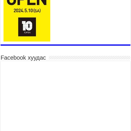
2026 оны 7 сар 29 / 14 цаг 25 минут
Монгол Улсын эрэн хайх, аврах ажиллагааны
чадавхыг олон улсын түвшинд хүргэнэ
2026 оны 7 сар 29 / 14 цаг 20 минут
УИХ-ын дарга С.Бямбацогт “Хар жагсаалт”-ын
асуудлыг цэгцлэх чиглэлээр Монголбанкны
удирдлагад 30 хоногийн хугацаатай үүрэг өглөө
2026 оны 7 сар 29 / 14 цаг 15 минут
Facebook хуудас
Хаврын ээлжит чуулганы хугацаанд Улсын Их
Хурлын гишүүдээс 16 асуулт, 27 асуулга
тавьжээ
2026 оны 7 сар 29 / 14 цаг 10 минут
Б.Пүрэвдагва: “Сэлбэ” төслийг амжилттай
хэрэгжүүлж, энэ жишгээр гэр хорооллыг орон
сууцжуулна
2026 оны 7 сар 29 / 9 цаг 58 минут
Иргэд нийгмийн харилцаа, хөдөлмөр эрхлэхэд
тулгамдаж буй асуудлаа УИХ-ын гишүүнд
уламжиллаа
2026 оны 7 сар 29 / 9 цаг 52 минут