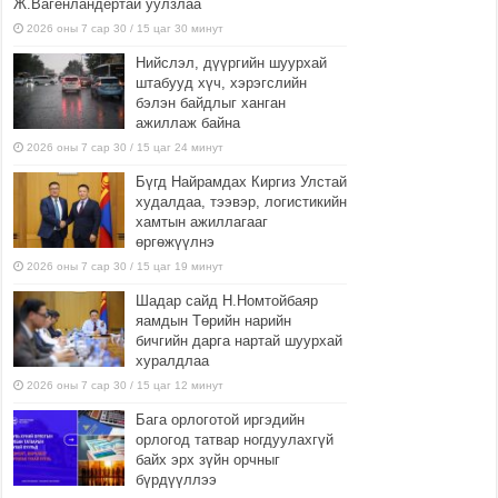
Ж.Вагенландертай уулзлаа
2026 оны 7 сар 30 / 15 цаг 30 минут
Нийслэл, дүүргийн шуурхай
штабууд хүч, хэрэгслийн
бэлэн байдлыг ханган
ажиллаж байна
2026 оны 7 сар 30 / 15 цаг 24 минут
Бүгд Найрамдах Киргиз Улстай
худалдаа, тээвэр, логистикийн
хамтын ажиллагааг
өргөжүүлнэ
2026 оны 7 сар 30 / 15 цаг 19 минут
Шадар сайд Н.Номтойбаяр
яамдын Төрийн нарийн
бичгийн дарга нартай шуурхай
хуралдлаа
2026 оны 7 сар 30 / 15 цаг 12 минут
Бага орлоготой иргэдийн
орлогод татвар ногдуулахгүй
байх эрх зүйн орчныг
бүрдүүллээ