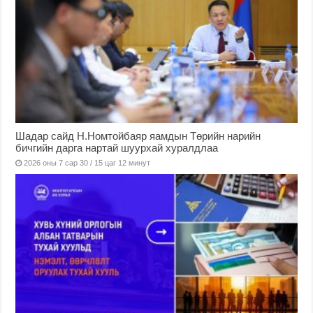
Шадар сайд Н.Номтойбаяр яамдын Төрийн нарийн
бичгийн дарга нартай шуурхай хуралдлаа
2026 оны 7 сар 30 / 15 цаг 12 минут