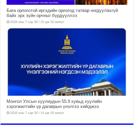
Бага орлоготой иргэдийн орлогод татвар ногдуулахгүй
байх эрх зүйн орчныг бүрдүүллээ
2026 оны 7 сар 30 / 15 цаг 02 минут
Монгол Улсын хуулиудын 55.9 хувьд хуулийн
хэрэгжилтийн үр дагаврын үнэлгээ хийгджээ
2026 оны 7 сар 30 / 14 цаг 55 минут