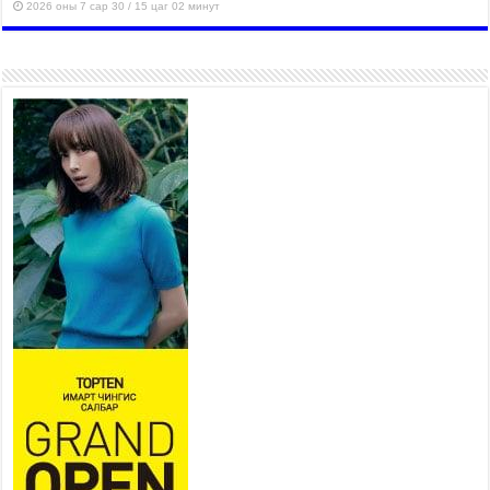
2026 оны 7 сар 30 / 15 цаг 02 минут
Монгол Улсын хуулиудын 55.9
хувьд хуулийн хэрэгжилтийн
үр дагаврын үнэлгээ хийгджээ
2026 оны 7 сар 30 / 14 цаг 55 минут
Б.Пүрэвдагва: Өвөлжилтийн
бэлтгэлийн хүрээнд нийслэлд
573 төсөл, арга хэмжээг
хэрэгжүүлж байна
2026 оны 7 сар 29 / 16 цаг 18 минут
Ерөнхий сайд Н.Учрал
олимпиадын хүрээнд гарсан
зардлыг шийдвэрлэж өгөхөөр
болов
2026 оны 7 сар 29 / 14 цаг 36 минут
435 борлуулалтын цэгээр 280,000 тонн хагас
коксон түлшийг айл, өрхүүдэд борлуулна
2026 оны 7 сар 29 / 14 цаг 30 минут
Шадар сайд Н.Номтойбаяр: Эрт сэрэмжлүүлэх
тогтолцоо, шинэ технологи гамшгийн эрсдэлийг
бууруулах гол хөшүүрэг