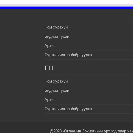
Ном хурахуй
Бидний тухай
Архив
Сурталчилгаа байрлуулах
FH
Ном хурахуй
Бидний тухай
Архив
Сурталчилгаа байрлуулах
@2023 -Өглөө.мн Зохиогчийн эрх хуулиар ха