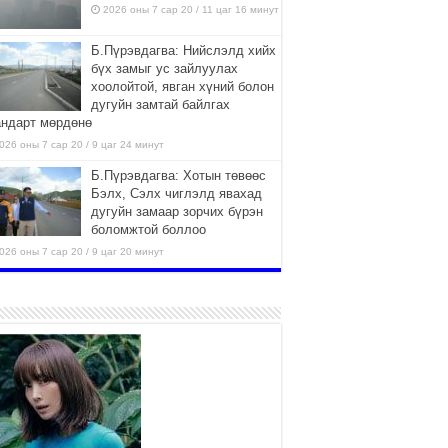
2026 оны 7 сар 20 / 11 цаг 16 минут
Б.Пүрэвдагва: Нийслэлд хийх
бүх замыг ус зайлуулах
хоолойтой, явган хүний болон
дугуйн замтай байлгах
андарт мөрдөнө
026 оны 7 сар 20 / 9 цаг 24 минут
Б.Пүрэвдагва: Хотын төвөөс
Бэлх, Сэлх чиглэлд явахад
дугуйн замаар зорчих бүрэн
боломжтой боллоо
026 оны 7 сар 20 / 9 цаг 20 минут
Хан-Уул дүүрэг, Чингисийн
өргөн чөлөөний ус зайлуулах
шугам хоолойн ажил 80
хувьтай үргэлжилж байна
026 оны 7 сар 20 / 9 цаг 14 минут
Усархаг аадар бороо орж
байгаа тул аюулгүй байдлаа
хангаж, үер усны аюулаас
сэрэмжлэхийг нийслэлийн