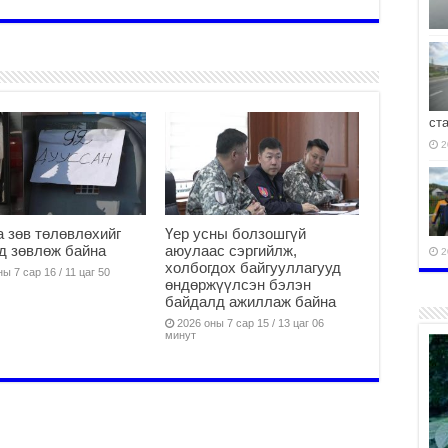
ст
2
 зөв төлөвлөхийг
Үер усны болзошгүй
д зөвлөж байна
аюулаас сэргийлж,
2
холбогдох байгууллагууд
ы 7 сар 16 / 11 цаг 50
өндөржүүлсэн бэлэн
байдалд ажиллаж байна
2026 оны 7 сар 15 / 13 цаг 06
минут
2