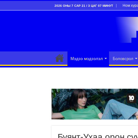
Ном хур
2026 ОНЫ 7 САР 21 / 3 ЦАГ 07 МИНУТ
Мэдээ мэдээлэл
Боловсрол
Буянт-Ухаа орон с