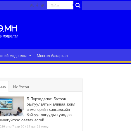
гэний мэдээлэл
Монгол бахархал
инэ
Их Үзсэн
Б.Пүрэвдагва: Бүтээн
байгуулалтын аливаа ажил
инженерийн хангамжийн
байгууллагуудын уялдаа
лбоогүйгээс саатах ёсгүй
026 оны 7 сар 20 / 17 цаг 21 минут