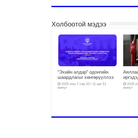
Холбоотой мэдээ
“Эхийн алдар” одонгийн
Аяллаа
шаардлагыг хөнгөрүүллээ
иргэдэ
2026 оны 7 сар 20 / 11 цаг 51
2026 он
минут
минут