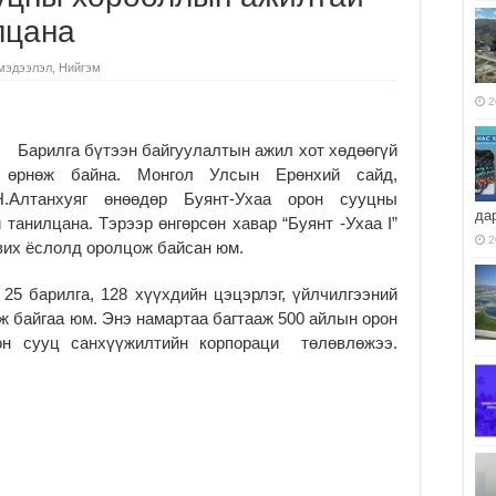
лцана
мэдээлэл
,
Нийгэм
2
Барилга бүтээн байгуулалтын ажил хот хөдөөгүй
өрнөж байна. Монгол Улсын Ерөнхий сайд,
Н.Алтанхуяг өнөөдөр Буянт-Ухаа орон сууцны
да
анилцана. Тэрээр өнгөрсөн хавар “Буянт -Ухаа I”
2
их ёслолд оролцож байсан юм.
25 барилга, 128 хүүхдийн цэцэрлэг, үйлчилгээний
өж байгаа юм. Энэ намартаа багтааж 500 айлын орон
он сууц санхүүжилтийн корпораци төлөвлөжээ.