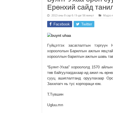
Ерөнхий сайд тани
2013 оны 8 сар 6 / 9 цаг 56 минут
Мэдээ 
Facebook
Twitter
Гүйцэтгэх засаглалтын тэргүүн 
хороололын Барилгын ажлын явцтай т
хорооллын барилгын ажлын шавь тав
“Буянт-Ухаа” хороололд 1570 айлын 
төв байгуулагдахаар ид ажил нь өрн
сууц ашиглалтанд оруулахаар Ор
Захилагч нь тус корпораци юм.
Т.Түвшин
Ugluu.mn