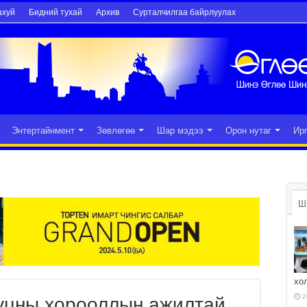
ахуй
Бидний тухай
Архив
Сурталчилгаа байрлуулах
Энтертайнмент
Зөвлөгөө
Шар мэдээ
Орон нутаг
Ир
Ш
хо
2
ууцны хорооллын ажилтай