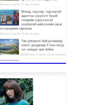
026 оны 7 сар 20 / 17 цаг 17 минут
Мопед, скүүтер, тэдгээртэй
адилтгах үзүүлэлт бүхий
тээврийн хэрэгсэлтэй
холбоотой нийслэлийн засаг
рга захирамж гаргалаа
026 оны 7 сар 20 / 17 цаг 11 минут
Төв цэвэрлэх байгууламжид
хоногт дунджаар 3 тонн хатуу
хог хаягдал ирж байна
2026 оны 7 сар 20 / 12 цаг 06 минут
“Эхийн алдар” одонгийн
шаардлагыг хөнгөрүүллээ
2026 оны 7 сар 20 / 11 цаг 51 минут
“Жил бүрийн өвөл, жил бүрийн
ижил асуудал”
2026 оны 7 сар 20 / 11 цаг 16 минут
Б.Пүрэвдагва: Нийслэлд хийх
бүх замыг ус зайлуулах