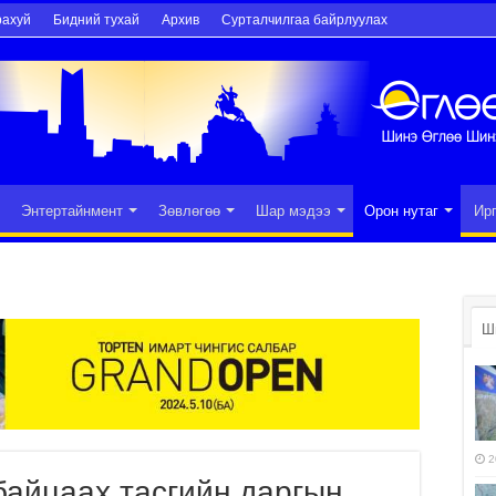
рахуй
Бидний тухай
Архив
Сурталчилгаа байрлуулах
Энтертайнмент
Зөвлөгөө
Шар мэдээ
Орон нутаг
Ир
Ш
2
байцаах тасгийн даргын