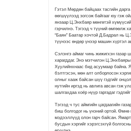
Гэтэл Мөрдөн байцаах тасгийн дарга 
өөгшүүлээд зог­сож байгааг юу гэж ой
янзаар Ц.Энхбаяр мөнгөтэй хүмүүсийн
гэрчилнэ. Тэ­гээд ч түүний өмгөөлж 
“Баян” Баатар хочтой Д.Бадрал нь Ц
түүнээс өндөр үнээр машин хүртэл а
Сэлэнгэ аймаг чинь жижигхэн газар ш
харагддаг. Энэ мэтчилэн Ц.Энхбаярын
Хуулийнхнаас бид асуумаар байна. Я
бэлтгэсэн, мөн алт олборлосон хэрги
олныг хааж байсан шүү гэдгийг онцол
нутгийн иргэд нь авлига авсан гэж ул
шалгахдаа хоёр нүүр гаргадаг гэдгий
Тэгээд ч тус аймгийн цагдаагийн газа
биш болгодог нь үнэний ортой. Өмнө 
мэдээллүүд олон гарч байсан. Ямарт
бусдын хэргийг хэрэгсэхгүй болгосны
өгүүлнэ.