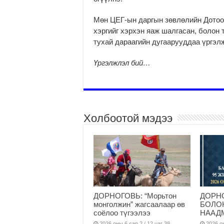
Мөн ЦЕГ-ын даргын зөвлөлийн Дотоо
хэр­гийг хэр­хэн яаж шал­гасан, болон 
тухай дараа­гийн дугаарууддаа үргэл
Үргэлжлэл бий…
Холбоотой мэдээ
ДОРНОГОВЬ: “Морьтон
ДОРН
монголжин” жагсаалаар өв
БОЛО
соёлоо түгээлээ
НААДМ
2026 оны 6 сар 2 / 12 цаг 38
2026 он