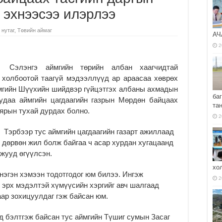
 эхнээсээ илэрлээ
 нутаг
,
Төвийн аймаг
АЧ
2
Сэлэнгэ аймгийн төрийн албан хаагчидтай
холбоотой таагүй мэдээллүүд ар араасаа хөврөх
мгийн Шүү­хийн шийдвэр гүйцэтгэх албаны ахмадын
ба
удаа аймгийн цаг­даагийн газрын Мөрдөн байцаах
та
аярын тухай дурдах болно.
2
Тэрбээр тус аймгийн цагдаагийн газарт ажиллаад
дөрвөн жил болж байгаа ч асар хурдан хугацаанд
лжууд өгүүлсэн.
хо
нэгэн хэмээн тодотгодог юм билээ. Ин­гэж
2
, эрх мэ­дэлтэй хүмүүсийн хэргийг авч шалгаад
аар зохицуулдаг гэж байсан юм.
д бэлтгэж байсан тус аймгийн Түшиг сумын Засаг