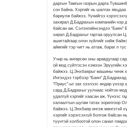
даргын Там­гын газрын дарга Түвшин­
сон байна. Хэргийг нь шал­гах явцда
бариулж байжээ. Үүнийгээ хэрэгсэхгү
захирал Д.Бадрахын компанийн нэр д
байсан аж. Сэлэнгийнхэндээ “Баян” 
хирал Д.Бадрахыг гартаа оруулсан Ц.
ашигтайгаар олон зүйлийг хийж байжэ
аймгийг тэр чигт нь атгаж, бараг л ту
Учир нь өнгөрсөн оны аравдугаар сар
ой мод сүйтгэсэн хэмээн Эрүүгийн хэр
байжээ. Ц.Энхбаярыг машины ченж хи
Ингэхдээ тэрбээр “Баян” Д.Бадрахад
“Приус”-ыг зах зээлээс өндөр үнээр ш
сард Д.Бадрахыг уулнаас нойтон мод
удалгүй хэргийг хаасан аж. Үүнээс г
халаалтын шугам татах зорилгоор Ол
байжээ. Ц.Энхбаяр ингэж мөнгэтэй хү
хэргийг хэрэгсэхгүй болгож байсан н
түүнтэй холбоотой олон санал гомдо