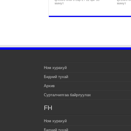
минут
минут
Ном хурахуй
Бидний тухай
Архив
Сурталчилгаа байрлуулах
FH
Ном хурахуй
Бидний тухай