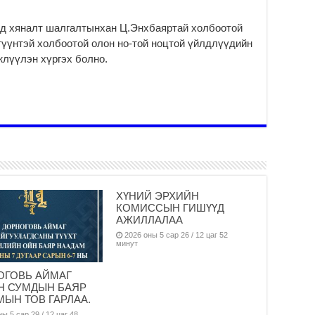
Ни
ир
д хяналт шалгалтынхан Ц.Энхбаяр­тай холбоотой
2
түүнтэй хол­боо­той олон но-той ноц­той үйлд­лүү­дийн
Хү
ж­лүүлэн хүргэх болно.
үр
2
Тө
16
2
На
мэ
аж
ХҮНИЙ ЭРХИЙН
2
КОМИССЫН ГИШҮҮД
Үн
АЖИЛЛАЛАА
2
2026 оны 5 сар 26 / 12 цаг 52
минут
Үе
ба
ОГОВЬ АЙМАГ
ба
Н СУМДЫН БАЯР
2
ЫН ТОВ ГАРЛАА.
ы 5 сар 29 / 12 цаг 48