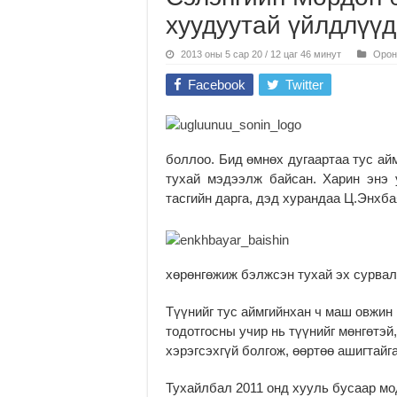
хуудуутай үйлдлүүд
2013 оны 5 сар 20 / 12 цаг 46 минут
Орон
Facebook
Twitter
боллоо. Бид өмнөх дугаартаа тус ай
тухай мэдээлж байсан. Харин энэ 
тасгийн дарга, дэд хурандаа Ц.Энхб
хөрөнгөжиж бэлж­сэн тухай эх сурва
Түүнийг тус аймгийнхан ч маш овжин 
тодотгосны учир нь түүнийг мөнгөтэй
хэрэгсэхгүй болгож, өөртөө ашигтайг
Тухайлбал 2011 онд хууль бусаар мо