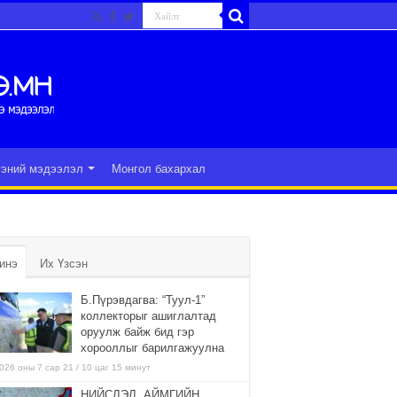
гэний мэдээлэл
Монгол бахархал
инэ
Их Үзсэн
Б.Пүрэвдагва: “Туул-1”
коллекторыг ашиглалтад
оруулж байж бид гэр
хорооллыг барилгажуулна
026 оны 7 сар 21 / 10 цаг 15 минут
НИЙСЛЭЛ, АЙМГИЙН