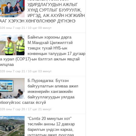
УДИРДЛАГУУДЫН АЖЛЫГ
ХҮНД СУРТЛЫГ БУУРУУЛЖ,
ИРГЭД, АЖ АХУЙН НЭГЖИЙН
ААГ ХЭРХЭН ХӨНГӨЛСНӨӨР ДҮГНЭНЭ
026 оны 7 сар 21 / 10 цаг 09 минут
Байнгын хорооны дарга
М.Мандхай Цөлжилттэй
тэмцэх тухай НҮБ-ын
конвенцын талуудын 17 дугаар
га хурал (СОР17)-ын бэлтгэл ажлын явцтай
нилцлаа
026 оны 7 сар 21 / 10 цаг 03 минут
Б.Пүрэвдагва: Бүтээн
байгуулалтын аливаа ажил
инженерийн хангамжийн
байгууллагуудын уялдаа
лбоогүйгээс саатах ёсгүй
026 оны 7 сар 20 / 17 цаг 21 минут
“Сэлбэ 20 минутын хот”
төслийн анхны 12 давхар
барилгын үндсэн карказ,
цутгалтын ажил дууслаа