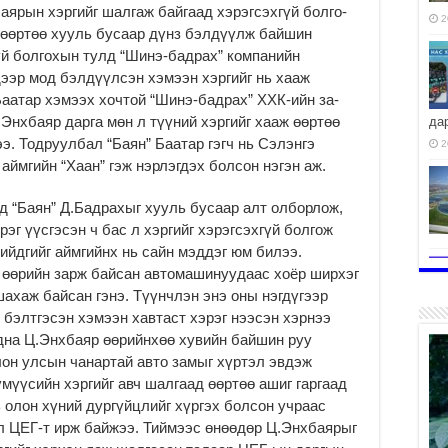
баярын хэргийг шалгаж байгаад хэрэгсэхгүй болго­
2
а өөртөө хууль бусаар дүнз бэлдүүлж бай­шин
й бол­­гохын тулд “Шинэ-бад­рах” компанийн
ээр мод бэлдүүлсэн хэмээн хэргийг нь хааж
Баатар хэмээх хочтой “Шинэ-бадрах” ХХК-ийн за­
Энхбаяр дарга мөн л түүний хэргийг хааж өөртөө
да
э. Тод­руулбал “Баян” Баатар гэгч нь Сэлэнгэ
2
с аймгийн “Хаан” гэж нэрлэгдэх болсон нэгэн аж.
д “Баян” Д.Бадрахыг хууль бусаар алт олборлож,
эг үүсгэсэн ч бас л хэргийг хэрэгсэхгүй болгож
йдгийг аймгийнх нь сайн мэддэг юм билээ.
 өөрийн зарж байсан автомашинуудаас хоёр ширхэг
а­хаж байсан гэнэ. Түүнч­лэн энэ оны нэгдүгээр
 бэлтгэсэн хэмээн хавтаст хэрэг нээсэн хэрнээ
адна Ц.Энхбаяр өөрийнхөө хувийн байшин руу
он улсын чанартай авто замыг хүртэл эвдэж
мүүсийн хэргийг авч шалгаад өөртөө ашиг гаргаад
ь олон хүний дургүйцлийг хүргэх болсон учраас
л ЦЕГ-т ирж байжээ. Тиймээс өнөөдөр Ц.Энхбаярыг