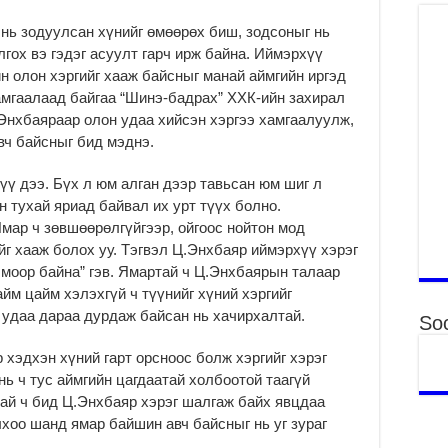
Ая
нь зодуулсан хүнийг өмөөрөх биш, зод­соныг нь
лгох вэ гэдэг асуулт гарч ирж байна. Иймэрхүү
2
 олон хэргийг хааж байсныг манай айм­гийн иргэд
Үе
хам­гаалаад байгаа “Шинэ-бадрах” ХХК-ийн захирал
хо
ба
.Энхбаяраар олон удаа хийсэн хэргээ хамгаалуулж,
вч байсныг бид мэднэ.
2
Мо
үү дээ. Бүх л юм алган дээр тавьсан юм шиг л
“Д
 тухай яриад байвал их урт түүх болно.
ба
мар ч зөвшөөрөлгүйгээр, ойгоос нойтон мод
2
йг хааж болох уу. Тэгвэл Ц.Энх­баяр иймэрхүү хэрэг
Ша
моор байна” гэв. Ямар­тай ч Ц.Энхбаярын та­лаар
тө
айм цайм хэлэхгүй ч түүнийг хүний хэргийг
ши
г удаа дараа дурдаж байсан нь хачирхалтай.
Soc
2
Үн
р хэдхэн хүний гарт орсноос болж хэргийг хэрэг
ша
нь ч тус аймгийн цагдаатай холбоотой таагүй
Ул
ай ч бид Ц.Энхбаяр хэрэг шалгаж байх явцдаа
га
хоо шанд ямар байшин авч байсныг нь уг зураг
2