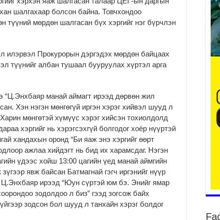
эргийг хэрхэн яаж шалгасан талаар ЦЕГ-ын даргын
ан шал­гахаар болсон байна. Товч­хондоо
өн түүний мөрдөн шалгасан бүх хэргийг нэг бүрчлэн
ст
2
Б.
л илэрвэл Прокурорын дэргэдэх мөр­дөн байцаах
чи
вэл түүнийг албан тушаал буу­руулах хүртэл арга
бо
2
Ха
э “Ц.Энхбаяр манай аймагт ирээд дөрвөн жил
за
ан. Хэн нэгэн мөнгөгүй иргэн хэрэг хийвэл шууд л
үр
. Харин мөнгөтэй хүмүүс хэрэг хийсэн тохиолдолд
2
дараа хэргийг нь хэрэгсэхгүй болгодог хоёр нүүртэй
Ус
мгай хандахын оронд “Би яаж энэ хэргийг өөрт
ба
одлоор ажлаа хийдэгт нь бид их харамсдаг. Нэгэн
сэ
гийн үдээс хойш 13:00 цагийн үед манай аймгийн
га
зүгээр явж байсан Бат­магнай гэгч иргэнийг нүүр
2
р Ц.Энхбаяр ирээд “Юун сүртэй юм бэ. Энийг ямар
31
хоорондоо зодолдоо л биз” гээд зогсож байх
үе
гүйгээр зодсон бол шууд л танхайн хэрэг болдог
ба
Fa
2