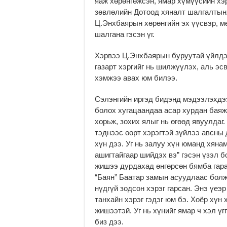
яаж хөрөнгөжсэн, ямар хү­мүүсийн х
зөвлөлийн Дотоод хяналт шалгалтынх
Ц.Энхбаярын хөрөнгийн эх үүсвэр, м
шалгана гэсэн үг.
Хэрвээ Ц.Энхбаярын буруутай үйлдэ
газарт хэр­гийг нь шилжүүлэх, аль эс
хэмжээ авах юм билээ.
Сэлэнгийн иргэд бидэнд мэдээлэхдэ
болох хугацаандаа асар хурдан баяжс
хорьж, зохих ялыг нь өгөөд явуулдаг
тэднээс өөрт хэрэгтэй зүйлээ авсны 
хүн дээ. Уг нь залуу хүн юманд хяна
ашигтайгаар шийдэх вэ” гэсэн үзэл б
жишээ дурдахад өнгөр­сөн бямба гара
“Баян” Баатар замын асуудлаас болж 
нүдгүй зодсон хэрэг гарсан. Энэ үеэ
танхайн хэрэг гэдэг юм бэ. Хоёр хүн 
жишээтэй. Уг нь хүнийг ямар ч хэл үг
биз дээ.