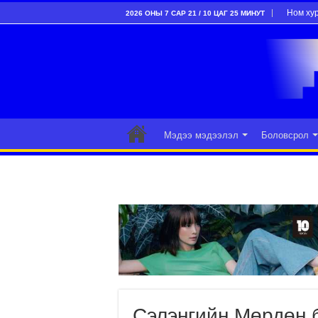
Ном ху
2026 ОНЫ 7 САР 21 / 10 ЦАГ 25 МИНУТ
Мэдээ мэдээлэл
Боловсрол
Сэлэнгийн Мөрдөн 