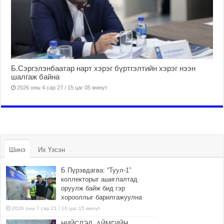
Б.Сэргэлэнбаатар нарт хэрэг бүртгэлтийн хэрэг нээн
шалгаж байна
2026 оны 4 сар 27 / 15 цаг 05 минут
Шинэ
Их Үзсэн
Б.Пүрэвдагва: “Туул-1”
коллекторыг ашиглалтад
оруулж байж бид гэр
хорооллыг барилгажуулна
2026 оны 7 сар 21 / 10 цаг 15 минут
НИЙСЛЭЛ, АЙМГИЙН