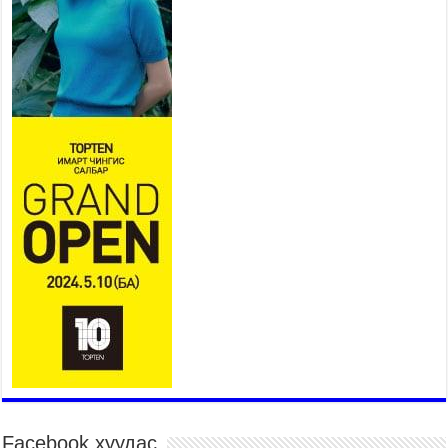
хоолойтой, явган хүний болон
дугуйн замтай байлгах
стандарт мөрдөнө
2026 оны 7 сар 20 / 9 цаг 24 минут
Б.Пүрэвдагва: Хотын төвөөс Бэлх, Сэлх
чиглэлд явахад дугуйн замаар зорчих бүрэн
боломжтой боллоо
2026 оны 7 сар 20 / 9 цаг 20 минут
Хан-Уул дүүрэг, Чингисийн өргөн чөлөөний ус
зайлуулах шугам хоолойн ажил 80 хувьтай
үргэлжилж байна
2026 оны 7 сар 20 / 9 цаг 14 минут
Усархаг аадар бороо орж байгаа тул аюулгүй
байдлаа хангаж, үер усны аюулаас
сэрэмжлэхийг нийслэлийн Онцгой байдлын
газраас анхааруулж байна
2026 оны 7 сар 20 / 9 цаг 09 минут
311 алба хаагч, 119 техник хэрэгсэлтэй ажиллаж
үер усны аюул, болзошгүй эрсдэлээс сэргийлж
байна
Facebook хуудас