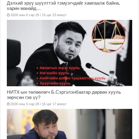
Дэлхий эрүү шүүлттэй тэмуэгчдийг хамгаалж байна,
харин манайд…
2026 оны 6 сар 29 / 15 цаг 23 минут
НИТХ-ын төлөөлөгч Б.Сэргэлэнбаатар дөрвөн хууль
зөрчсөн гэв үү?
2026 оны 5 сар 28 / 16 цаг 17 минут