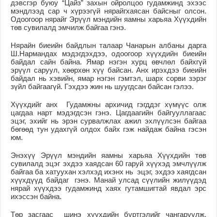
дэвсгэр буюу “Цайз” захын ойролцоо гудамжинд эхээс
мэндлээд сар ч хүрээгүй нярайг
хаясан бай
сныг олсон
.
Одоогоор нярайг Эрүүл мэндийн яамны харьяа Хүүхдийн
төв сувилалд эмчилж байгаа
гэнэ
.
Нярайн биеийн байдлын талаар
Чанарын албаны дарга
Ш.Нармандах
мэдэгдэхдээ, о
доогоор хүүхдийн биеийн
байдал сайн байна. Ямар нэгэн хурц өвчлөл байхгүй
э
рүүл саруул, хөөрхөн хүү бай
сан
. Анх ирэхдээ биеийн
байдал нь хэвийн, ямар нэгэн гэмтэл, шарх сорви зэрэг
зүйл байгаагүй. Гэхдээ жин нь шуугдсан байсан
гэлээ
.
Хүүхдийг анх
Гудамжны архичид гэгддэг хүмүүс олж
цагдаа нарт мэдэгдсэн гэ
нэ
.
Цагдаагийн байгууллагаас
э
цэг, эхийг нь эрэн сурвалжлах ажил эхлүүлсэн
байгаа
бөгөөд тун у
дахгүй олдох байх гэж найдаж байна
гэсэн
юм
.
Энэхүү
Эрүүл мэндийн яамны харьяа Хүүхдийн төв
сувилалд
эцэг эхдээ хаядсан
60 гаруй хүүхэд эмчлүүлж
байга
а ба х
атуухан хэл
хэд ихэнх нь
эцэг, эхдээ хаягдсан
хүүхдүүд
байдаг
гэнэ
.
Манай улсад
сүүлийн жилүүдэд
нярай хүүхдээ гудамжинд хаях
гутамшигтай
явдал эрс
ихэссэн
байна.
Төр засгаас шинэ хүүхдийн бүртгэлийг чангаруулж,