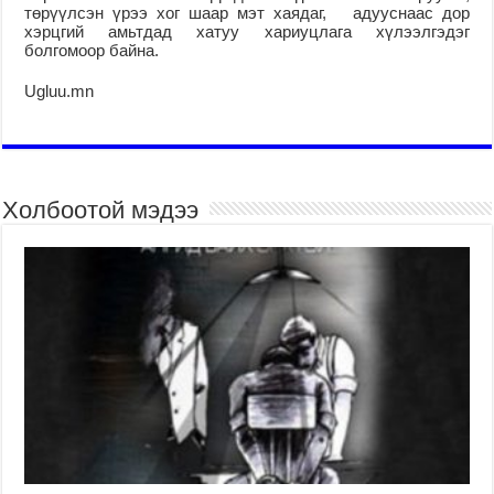
төрүүлсэн үрээ хог шаар мэт хаядаг, адууснаас дор
хэрцгий амьтдад хатуу хариуцлага хүлээлгэдэг
болгомоор байна.
Ugluu.mn
Холбоотой мэдээ