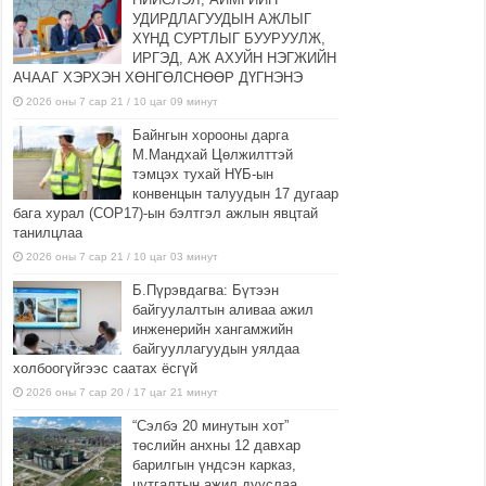
УДИРДЛАГУУДЫН АЖЛЫГ
ХҮНД СУРТЛЫГ БУУРУУЛЖ,
ИРГЭД, АЖ АХУЙН НЭГЖИЙН
АЧААГ ХЭРХЭН ХӨНГӨЛСНӨӨР ДҮГНЭНЭ
2026 оны 7 сар 21 / 10 цаг 09 минут
Байнгын хорооны дарга
М.Мандхай Цөлжилттэй
тэмцэх тухай НҮБ-ын
конвенцын талуудын 17 дугаар
бага хурал (СОР17)-ын бэлтгэл ажлын явцтай
танилцлаа
2026 оны 7 сар 21 / 10 цаг 03 минут
Б.Пүрэвдагва: Бүтээн
байгуулалтын аливаа ажил
инженерийн хангамжийн
байгууллагуудын уялдаа
холбоогүйгээс саатах ёсгүй
2026 оны 7 сар 20 / 17 цаг 21 минут
“Сэлбэ 20 минутын хот”
төслийн анхны 12 давхар
барилгын үндсэн карказ,
цутгалтын ажил дууслаа