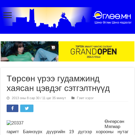
Төрсөн үрээ гудамжинд
хаясан цэвдэг сэтгэлтнүүд
2013 оны 8 сар 30 / 11 цаг 35 минут
Гэмт хэрэг
Өнгөрсөн
Мягмар
гаригт Баянзүрх дүүргийн 19 дүгээр хорооны нутаг