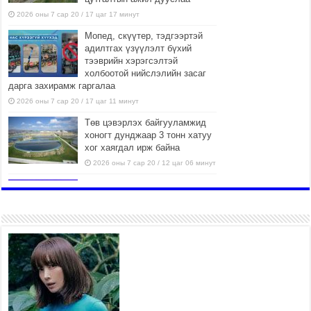
2026 оны 7 сар 20 / 17 цаг 17 минут
Мопед, скүүтер, тэдгээртэй
адилтгах үзүүлэлт бүхий
тээврийн хэрэгсэлтэй
холбоотой нийслэлийн засаг
дарга захирамж гаргалаа
2026 оны 7 сар 20 / 17 цаг 11 минут
Төв цэвэрлэх байгууламжид
хоногт дунджаар 3 тонн хатуу
хог хаягдал ирж байна
2026 оны 7 сар 20 / 12 цаг 06 минут
“Эхийн алдар” одонгийн
шаардлагыг хөнгөрүүллээ
2026 оны 7 сар 20 / 11 цаг 51 минут
“Жил бүрийн өвөл, жил бүрийн
ижил асуудал”
2026 оны 7 сар 20 / 11 цаг 16 минут
Б.Пүрэвдагва: Нийслэлд хийх
бүх замыг ус зайлуулах