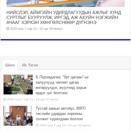
НИЙСЛЭЛ, АЙМГИЙН УДИРДЛАГУУДЫН АЖЛЫГ ХҮНД
СУРТЛЫГ БУУРУУЛЖ, ИРГЭД, АЖ АХУЙН НЭГЖИЙН
АЧААГ ХЭРХЭН ХӨНГӨЛСНӨӨР ДҮГНЭНЭ
2026 оны 7 сар 21 / 10 цаг 09 минут
Шинэ
Их Үзсэн
Б.Пүрэвдагва: “Урт цагаан”-ыг
залуучууд чөлөөт цагаа
өнгөрүүлдэг, жуулчид зорьж
ирдэг цэг болгоно
2026 оны 7 сар 21 / 16 цаг 47 минут
Тусгай замын автобус /BRT/
төслийн удирдах хорооны
ээлжит хуралдаан боллоо
2026 оны 7 сар 21 / 16 цаг 43 минут