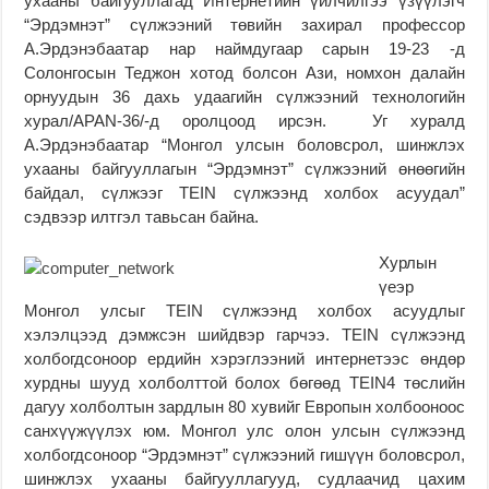
ухааны байгууллагад Интернетийн үйлчилгээ үзүүлэгч
“Эрдэмнэт” сүлжээний төвийн захирал профессор
А.Эрдэнэбаатар нар наймдугаар сарын 19-23 -д
Солонгосын Теджон хотод болсон Ази, номхон далайн
орнуудын 36 дахь удаагийн сүлжээний технологийн
хурал/APAN-36/-д оролц
оод ирсэн.
Уг хуралд
А.Эрдэнэбаатар “Монгол улсын боловсрол, шинжлэх
ухааны байгууллагын “Эрдэмнэт” сүлжээний өнөөгийн
байдал, сүлжээг TEIN сүлжээнд холбох асуудал”
сэдвээр илтгэл тавьсан байна.
Хурлын
үеэр
Монгол улсыг TEIN сүлжээнд холбох асуудлыг
хэлэлцээд дэмжсэн шийдвэр гар
чээ
. TEIN сүлжээнд
холбогдсоноор ердийн хэрэглээний интернетээс өндөр
хурдны шууд холболттой болох бөгөөд TEIN4 төслийн
дагуу холболтын зардлын 80 хувийг Европын холбооноос
санхүүжүүлэх юм. Монгол улс олон улсын сүлжээнд
холбогдсоноор “Эрдэмнэт” сүлжээний гишүүн боловсрол,
шинжлэх ухааны байгууллагууд, судлаачид цахим