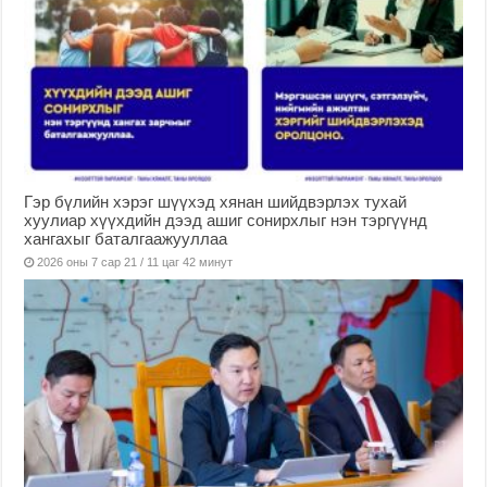
Гэр бүлийн хэрэг шүүхэд хянан шийдвэрлэх тухай
хуулиар хүүхдийн дээд ашиг сонирхлыг нэн тэргүүнд
хангахыг баталгаажууллаа
2026 оны 7 сар 21 / 11 цаг 42 минут