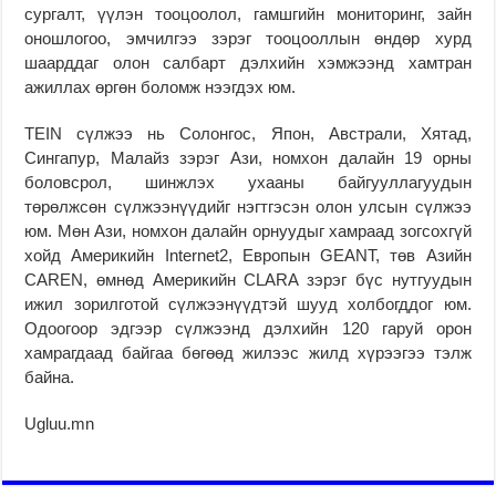
сургалт, үүлэн тооцоолол, гамшгийн мониторинг, зайн
оношлогоо, эмчилгээ зэрэг тооцооллын өндөр хурд
шаарддаг олон салбарт дэлхийн хэмжээнд хамтран
ажиллах өргөн боломж нээгдэх юм.
TEIN сүлжээ нь Солонгос, Япон, Австрали, Хятад,
Сингапур, Малайз зэрэг Ази, номхон далайн 19 орны
боловсрол, шинжлэх ухааны байгууллагуудын
төрөлжсөн сүлжээнүүдийг нэгтгэсэн олон улсын сүлжээ
юм. Мөн Ази, номхон далайн орнуудыг хамраад зогсохгүй
хойд Америкийн Internet2, Европын GEANT, төв Азийн
CAREN, өмнөд Америкийн CLARA зэрэг бүс нутгуудын
ижил зорилготой сүлжээнүүдтэй шууд холбогддог юм.
Одоогоор эдгээр сүлжээнд дэлхийн 120 гаруй орон
хамрагдаад байгаа бөгөөд жилээс жилд хүрээгээ тэлж
байна.
Ugluu.mn