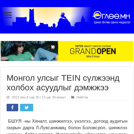
Монгол улсыг TEIN сүлжээнд
холбох асуудлыг дэмжжээ
2013 оны 8 сар 30 / 13 цаг 30 минут
Нийгэм
БШУЯ -ны Хяналт, шинжилгээ, үнэлгээ, дотоод аудитын
газрын дарга Л.Лувсанжамц болон Боловсрол, шинжлэх