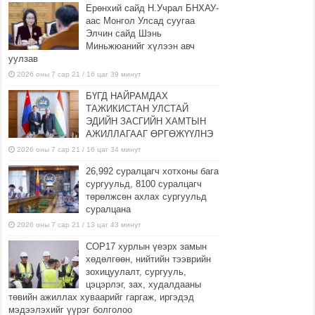
Ерөнхий сайд Н.Учрал БНХАУ-
аас Монгол Улсад суугаа
Элчин сайд Шэнь
Миньжюанийг хүлээн авч
уулзав
2026 оны 7 сар 21 / 16 цаг 39 минут
БҮГД НАЙРАМДАХ
ТАЖИКИСТАН УЛСТАЙ
ЭДИЙН ЗАСГИЙН ХАМТЫН
АЖИЛЛАГААГ ӨРГӨЖҮҮЛНЭ
2026 оны 7 сар 21 / 16 цаг 34 минут
26,992 суралцагч хотхоны бага
сургуульд, 8100 суралцагч
төрөлжсөн ахлах сургуульд
суралцана
2026 оны 7 сар 21 / 13 цаг 43 минут
COP17 хурлын үеэрх замын
хөдөлгөөн, нийтийн тээврийн
зохицуулалт, сургууль,
цэцэрлэг, зах, худалдааны
төвийн ажиллах хуваарийг гаргаж, иргэдэд
мэдээлэхийг үүрэг болголоо