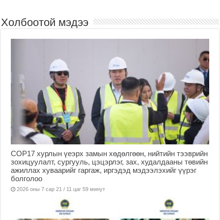
Холбоотой мэдээ
COP17 хурлын үеэрх замын хөдөлгөөн, нийтийн тээврийн
зохицуулалт, сургууль, цэцэрлэг, зах, худалдааны төвийн
ажиллах хуваарийг гаргаж, иргэдэд мэдээлэхийг үүрэг
болголоо
2026 оны 7 сар 21 / 11 цаг 59 минут