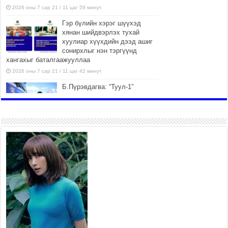
2026 оны 7 сар 21 / 11 цаг 59 минут
Гэр бүлийн хэрэг шүүхэд
хянан шийдвэрлэх тухай
хуулиар хүүхдийн дээд ашиг
сонирхлыг нэн тэргүүнд
хангахыг баталгаажууллаа
2026 оны 7 сар 21 / 11 цаг 42 минут
Б.Пүрэвдагва: “Туул-1”
коллекторыг ашиглалтад
оруулж байж бид гэр
хорооллыг барилгажуулна
2026 оны 7 сар 21 / 10 цаг 15 минут
НИЙСЛЭЛ, АЙМГИЙН
УДИРДЛАГУУДЫН АЖЛЫГ
ХҮНД СУРТЛЫГ БУУРУУЛЖ,
ИРГЭД, АЖ АХУЙН НЭГЖИЙН
АЧААГ ХЭРХЭН ХӨНГӨЛСНӨӨР ДҮГНЭНЭ
2026 оны 7 сар 21 / 10 цаг 09 минут
Байнгын хорооны дарга
М.Мандхай Цөлжилттэй
тэмцэх тухай НҮБ-ын