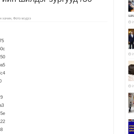
ши
н хачин
,
Фото мэдээ
2
2
2