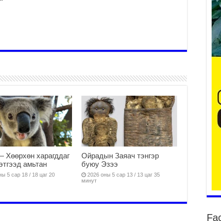
Ер
су
ав
2
БҮ
ЭД
ӨР
2
26
су
су
— Хөөрхөн харагддаг
Ойрадын Заяач тэнгэр
2
этгээд амьтан
буюу Эзээ
CO
ы 5 сар 18 / 18 цаг 20
2026 оны 5 сар 13 / 13 цаг 35
минут
тээ
ху
ир
2
Fa