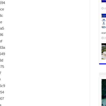
2
хэ
2
ху
аж
2
2