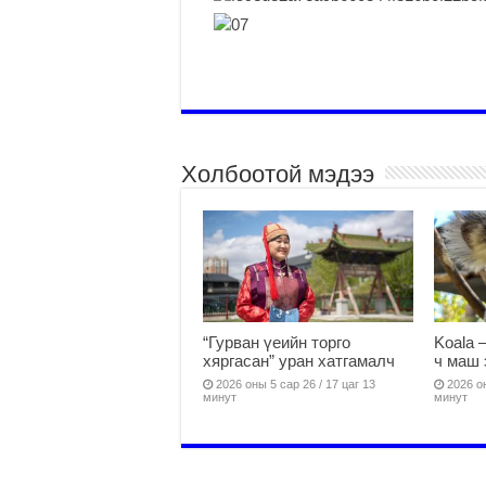
Холбоотой мэдээ
“Гурван үеийн торго
Koala 
хяргасан” уран хатгамалч
ч маш 
2026 оны 5 сар 26 / 17 цаг 13
2026 он
минут
минут