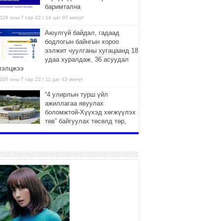
баримтална
026 оны 7 сар 22 / 14 цаг 07 минут
Аюулгүй байдал, гадаад
бодлогын байнгын хороо
ээлжит чуулганы хугацаанд 18
удаа хуралдаж, 36 асуудал
лэлцжээ
026 оны 7 сар 22 / 11 цаг 43 минут
“4 улирлын турш үйл
ажиллагаа явуулах
боломжтой-Хүүхэд хөгжүүлэх
төв” байгуулах төсөлд төр,
вийн хэвшлийн түншлэлийн хүрээнд хамтран
иллахыг урьж байна
026 оны 7 сар 22 / 9 цаг 28 минут
Б.Пүрэвдагва: “Урт цагаан”-ыг
залуучууд чөлөөт цагаа
өнгөрүүлдэг, жуулчид зорьж
ирдэг цэг болгоно
026 оны 7 сар 21 / 16 цаг 47 минут
Тусгай замын автобус /BRT/