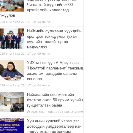
Чингэлтэй дүүргийн 5000
өрхийг хийн халаалтад
лжүүлэв
026 оны 7 сар 22 / 17 цаг 14 минут
Нийгмийн сүлжээнд хүүхдийн
оролцоог зохицуулах тухай
хуулийн төслийг өргөн
мэдүүллээ
026 оны 7 сар 22 / 17 цаг 09 минут
УИХ-ын гишүүн А.Ариунзаяа
“Нээлттэй парламент” танхимд
ажиллаж, иргэдийн саналыг
сонслоо
026 оны 7 сар 22 / 17 цаг 04 минут
Нийслэлийн өвөлжилтийн
бэлтгэл ажил 50 орчим хувийн
гүйцэтгэлтэй байна
2026 оны 7 сар 22 / 14 цаг 15 минут
Хүн амын хүнсний хэрэгцээг
дотоодын үйлдвэрлэлээр нэн
тэргүүнд хангах зарчмыг