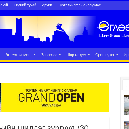
рахуй
Бидний тухай
Архив
Сурталчилгаа байрлуулах
Энтертайнмент
Зөвлөгөө
Шар мэдээ
Орон нутаг
Ир
Ш
-ийн шилдэг зургууд /30