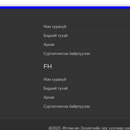
Ном хурахуй
Бидний тухай
Архив
Сурталчилгаа байрлуулах
FH
Ном хурахуй
Бидний тухай
Архив
Сурталчилгаа байрлуулах
@2023 -Өглөө.мн Зохиогчийн эрх хуулиар ха