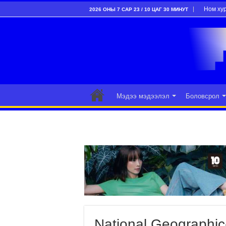
Ном ху
2026 ОНЫ 7 САР 23 / 10 ЦАГ 30 МИНУТ
Мэдээ мэдээлэл
Боловсрол
National Geographic