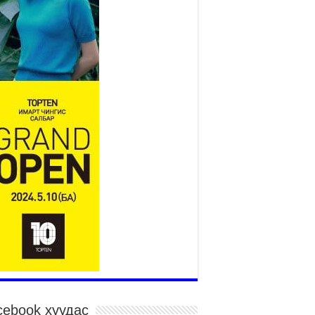
төслийн удирдах хорооны
ээлжит хуралдаан боллоо
2026 оны 7 сар 21 / 16 цаг 43 минут
өнхий сайд Н.Учрал БНХАУ-аас Монгол Улсад
угаа Элчин сайд Шэнь Миньжюанийг хүлээн
ч уулзав
026 оны 7 сар 21 / 16 цаг 39 минут
ГД НАЙРАМДАХ ТАЖИКИСТАН УЛСТАЙ
ИЙН ЗАСГИЙН ХАМТЫН АЖИЛЛАГААГ
ГӨЖҮҮЛНЭ
026 оны 7 сар 21 / 16 цаг 34 минут
,992 суралцагч хотхоны бага сургуульд, 8100
ралцагч төрөлжсөн ахлах сургуульд
ралцана
026 оны 7 сар 21 / 13 цаг 43 минут
P17 хурлын үеэрх замын хөдөлгөөн, нийтийн
врийн зохицуулалт, сургууль, цэцэрлэг, зах,
далдааны төвийн ажиллах хуваарийг гаргаж,
гэдэд мэдээлэхийг үүрэг болголоо
026 оны 7 сар 21 / 11 цаг 59 минут
cebook хуудас