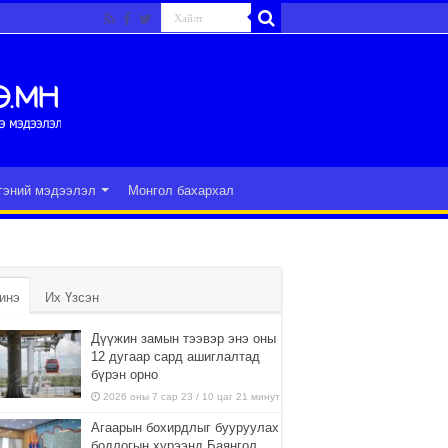
гэний мэдээлэл
Монгол бахархал
инэ
Их Үзсэн
Дүүжин замын тээвэр энэ оны
12 дугаар сард ашиглалтад
бүрэн орно
2026 оны 7 сар 23 / 10 цаг 21 минут
Агаарын бохирдлыг бууруулах
бодлогын хүрээнд Баянгол,