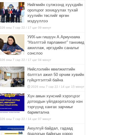
Нийгмийн сүлжээнд хүүхдийн
оролцоог зохицуулах тухай
хуулийн төслийг өргөн
мэдүүллээ
026 оны 7 сар 22 / 17 цаг 09 минут
УИХ-ын гишүүн А.Ариунзаяа
“Нээлттэй парламент” танхимд
ажиллаж, иргэдийн саналыг
сонслоо
026 оны 7 сар 22 / 17 цаг 04 минут
Нийслэлийн өвөлжилтийн
бэлтгэл ажил 50 орчим хувийн
гүйцэтгэлтэй байна
2026 оны 7 сар 22 / 14 цаг 15 минут
Хүн амын хүнсний хэрэгцээг
дотоодын үйлдвэрлэлээр нэн
тэргүүнд хангах зарчмыг
баримтална
026 оны 7 сар 22 / 14 цаг 07 минут
Аюулгүй байдал, гадаад
бодлогын байнгын хороо