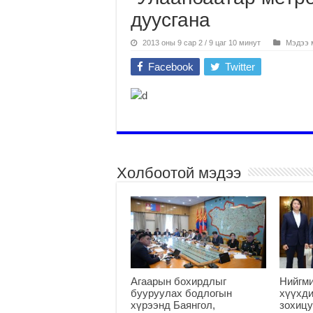
дуусгана
2013 оны 9 сар 2 / 9 цаг 10 минут
Мэдээ 
Facebook
Twitter
Холбоотой мэдээ
Агаарын бохирдлыг
Нийгм
бууруулах бодлогын
хүүхди
хүрээнд Баянгол,
зохицу