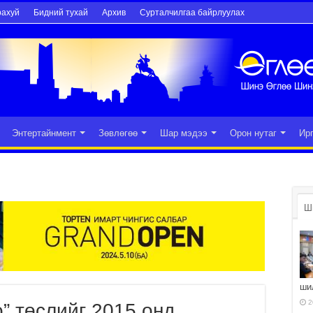
рахуй
Бидний тухай
Архив
Сурталчилгаа байрлуулах
Энтертайнмент
Зөвлөгөө
Шар мэдээ
Орон нутаг
Ир
Ш
ши
2
” төслийг 2015 онд