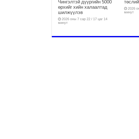
Чингэлтэй дүүргийн 5000
төслий
өрхийг хийн халаалтад
2026 он
шилжүүлэв
минут
2026 оны 7 сар 22 / 17 цаг 14
минут