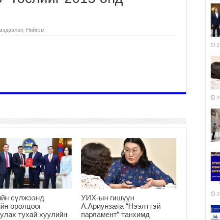
мэдээлэл
,
Нийгэм
2
2
2
ийн сүлжээнд
УИХ-ын гишүүн
йн оролцоог
А.Ариунзаяа “Нээлттэй
улах тухай хуулийн
парламент” танхимд