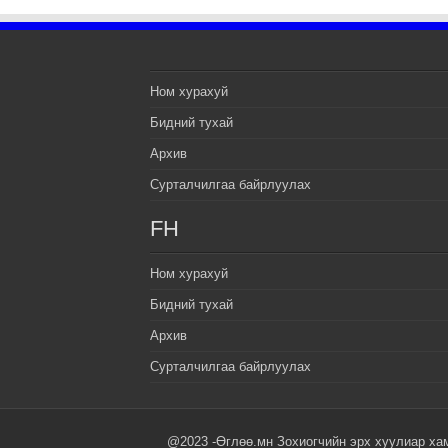
Ном хурахуй
Бидний тухай
Архив
Сурталчилгаа байрлуулах
FH
Ном хурахуй
Бидний тухай
Архив
Сурталчилгаа байрлуулах
@2023 -Өглөө.мн Зохиогчийн эрх хуулиар ха