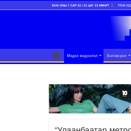
Ном ху
2026 ОНЫ 7 САР 22 / 21 ЦАГ 23 МИНУТ
Мэдээ мэдээлэл
Боловсрол
“Улаанбаатар метро