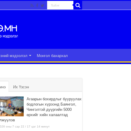
гэний мэдээлэл
Монгол бахархал
инэ
Их Үзсэн
Агаарын бохирдлыг бууруулах
бодлогын хүрээнд Баянгол,
Чингэлтэй дүүргийн 5000
өрхийг хийн халаалтад
лжүүлэв
026 оны 7 сар 22 / 17 цаг 14 минут