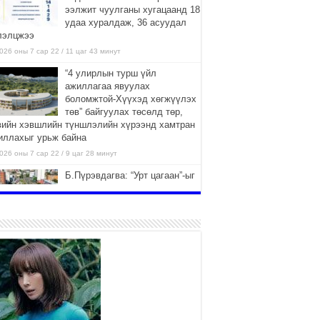
ээлжит чуулганы хугацаанд 18
удаа хуралдаж, 36 асуудал
лэлцжээ
026 оны 7 сар 22 / 11 цаг 43 минут
“4 улирлын турш үйл
ажиллагаа явуулах
боломжтой-Хүүхэд хөгжүүлэх
төв” байгуулах төсөлд төр,
вийн хэвшлийн түншлэлийн хүрээнд хамтран
иллахыг урьж байна
026 оны 7 сар 22 / 9 цаг 28 минут
Б.Пүрэвдагва: “Урт цагаан”-ыг
залуучууд чөлөөт цагаа
өнгөрүүлдэг, жуулчид зорьж
ирдэг цэг болгоно
026 оны 7 сар 21 / 16 цаг 47 минут
Тусгай замын автобус /BRT/
төслийн удирдах хорооны
ээлжит хуралдаан боллоо
2026 оны 7 сар 21 / 16 цаг 43 минут
Ерөнхий сайд Н.Учрал БНХАУ-