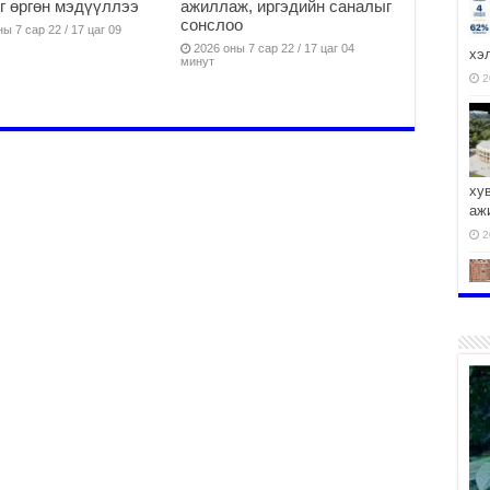
г өргөн мэдүүллээ
ажиллаж, иргэдийн саналыг
сонслоо
ы 7 сар 22 / 17 цаг 09
2026 оны 7 сар 22 / 17 цаг 04
хэ
минут
2
ху
аж
2
2