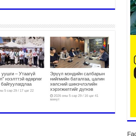
да
2
Тө
то
2
“Э
хө
2
 уушги – Утаагүй
Эрүүл мэндийн салбарын
“Ж
л” нээлттэй өдөрлөг
нийгмийн баталгаа, цалин
2
 байгуулагдлаа
хөлсний шинэчлэлийн
хэрэгжилтийг дүгнэв
Б.
ы 5 сар 29 / 17 цаг 22
за
2026 оны 5 сар 29 / 16 цаг 41
минут
за
2
Б.
чи
бо
Fa
2