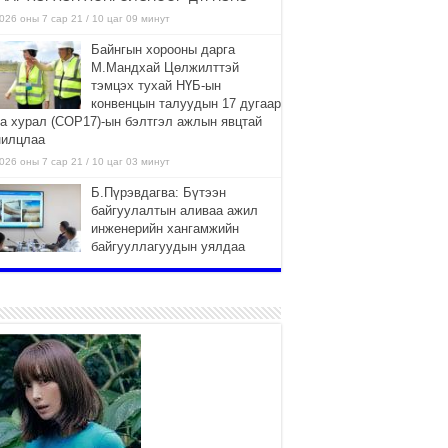
026 оны 7 сар 21 / 10 цаг 09 минут
Байнгын хорооны дарга
М.Мандхай Цөлжилттэй
тэмцэх тухай НҮБ-ын
конвенцын талуудын 17 дугаар
га хурал (СОР17)-ын бэлтгэл ажлын явцтай
нилцлаа
026 оны 7 сар 21 / 10 цаг 03 минут
Б.Пүрэвдагва: Бүтээн
байгуулалтын аливаа ажил
инженерийн хангамжийн
байгууллагуудын уялдаа
лбоогүйгээс саатах ёсгүй
026 оны 7 сар 20 / 17 цаг 21 минут
“Сэлбэ 20 минутын хот”
төслийн анхны 12 давхар
барилгын үндсэн карказ,
цутгалтын ажил дууслаа
026 оны 7 сар 20 / 17 цаг 17 минут
Мопед, скүүтер, тэдгээртэй
адилтгах үзүүлэлт бүхий