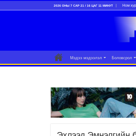
Ном ху
2026 ОНЫ 7 САР 21 / 16 ЦАГ 11 МИНУТ
Мэдээ мэдээлэл
Боловсрол
Эхлээд Эмнэлгийн б