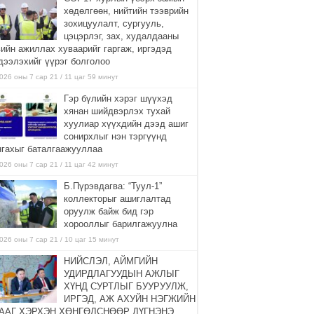
хөдөлгөөн, нийтийн тээврийн
зохицуулалт, сургууль,
цэцэрлэг, зах, худалдааны
вийн ажиллах хуваарийг гаргаж, иргэдэд
дээлэхийг үүрэг болголоо
026 оны 7 сар 21 / 11 цаг 59 минут
Гэр бүлийн хэрэг шүүхэд
хянан шийдвэрлэх тухай
хуулиар хүүхдийн дээд ашиг
сонирхлыг нэн тэргүүнд
нгахыг баталгаажууллаа
026 оны 7 сар 21 / 11 цаг 42 минут
Б.Пүрэвдагва: “Туул-1”
коллекторыг ашиглалтад
оруулж байж бид гэр
хорооллыг барилгажуулна
026 оны 7 сар 21 / 10 цаг 15 минут
НИЙСЛЭЛ, АЙМГИЙН
УДИРДЛАГУУДЫН АЖЛЫГ
ХҮНД СУРТЛЫГ БУУРУУЛЖ,
ИРГЭД, АЖ АХУЙН НЭГЖИЙН
ААГ ХЭРХЭН ХӨНГӨЛСНӨӨР ДҮГНЭНЭ