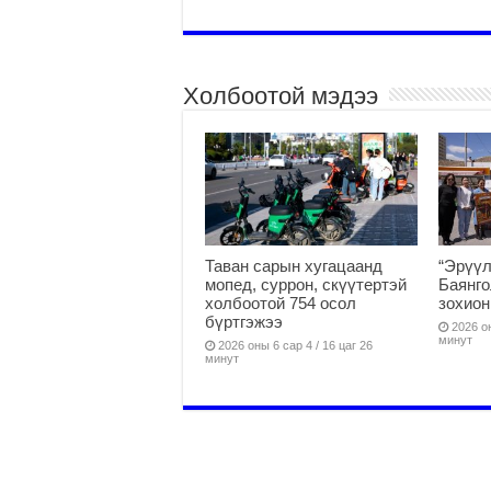
Холбоотой мэдээ
Таван сарын хугацаанд
“Эрүүл
мопед, суррон, скүүтертэй
Баянго
холбоотой 754 осол
зохион
бүртгэжээ
2026 он
минут
2026 оны 6 сар 4 / 16 цаг 26
минут