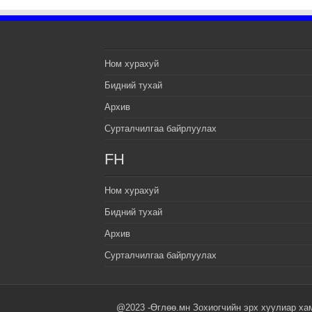
Ном хурахуй
Бидний тухай
Архив
Сурталчилгаа байрлуулах
FH
Ном хурахуй
Бидний тухай
Архив
Сурталчилгаа байрлуулах
@2023 -Өглөө.мн Зохиогчийн эрх хуулиар ха