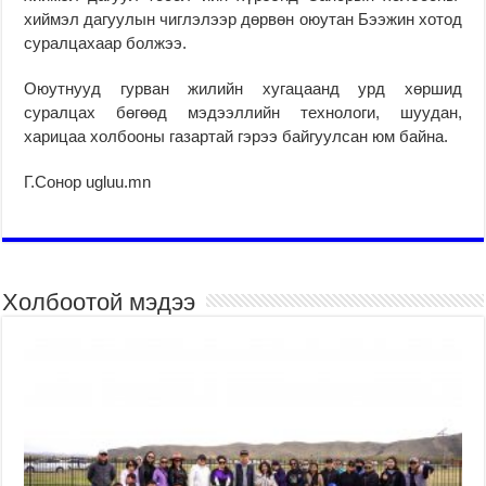
хиймэл дагуулын чиглэлээр дөрвөн оюутан Бээжин хотод
суралцахаар болжээ.
Оюутнууд гурван жилийн хугацаанд урд хөршид
суралцах бөгөөд мэдээллийн технологи, шуудан,
харицаа холбооны газартай гэрээ байгуулсан юм байна.
Г.Сонор ugluu.mn
Холбоотой мэдээ