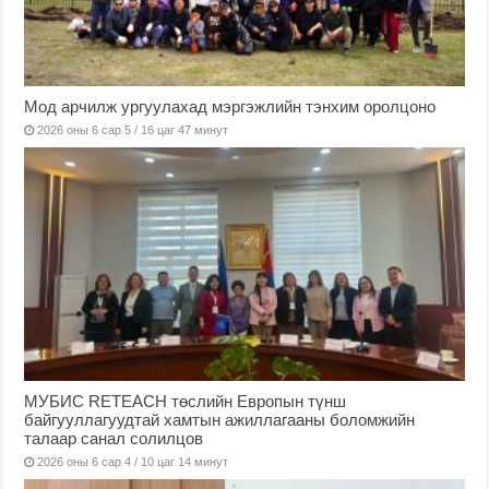
Мод арчилж ургуулахад мэргэжлийн тэнхим оролцоно
2026 оны 6 сар 5 / 16 цаг 47 минут
МУБИС RETEACH төслийн Европын түнш
байгууллагуудтай хамтын ажиллагааны боломжийн
талаар санал солилцов
2026 оны 6 сар 4 / 10 цаг 14 минут