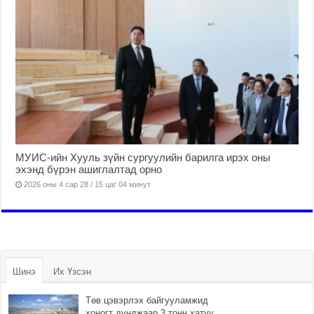
МУИС-ийн Хууль зүйн сургуулийн барилга ирэх оны
эхэнд бүрэн ашиглалтад орно
2026 оны 4 сар 28 / 15 цаг 04 минут
Шинэ
Их Үзсэн
Төв цэвэрлэх байгууламжид
хоногт дунджаар 3 тонн хатуу