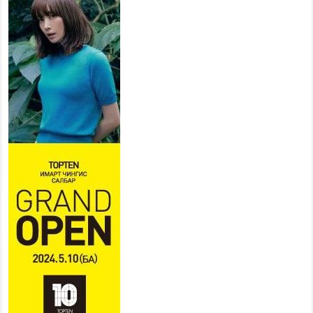
сэргийлж, холбогдох
байгууллагууд өндөржүүлсэн
бэлэн байдалд ажиллаж байна
2026 оны 7 сар 15 / 13 цаг 06 минут
Монгол адууны үнэ цэнийг
дэлхийд сурталчлах “Дэлхийн
адууны өдөр”-т 15000 морьтон
оролцож байна
2026 оны 7 сар 15 / 11 цаг 51 минут
Шагайн харвааны насанд хүрэгчдийн багийн
төрөлд 106 багийн 848 харваач өрсөлдөж,
шилдгүүд шалгарав
2026 оны 7 сар 15 / 11 цаг 45 минут
Үндэсний их баяр наадмын сур харвааны
шагналыг нийслэлийн Засаг дарга бөгөөд
Улаанбаатар хотын Захирагч Б.Пүрэвдагва
гардууллаа
2026 оны 7 сар 15 / 11 цаг 41 минут
Нийслэлийн Эрүүл мэндийн газраас 45 баг
иргэдэд тусламж, үйлчилгээ үзүүлж байна
2026 оны 7 сар 15 / 11 цаг 30 минут