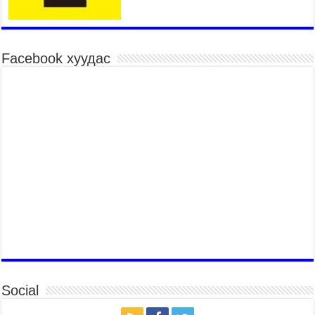
Хүчит бөхийн барилдааны тавын даваа
үргэлжилж байна
2026 оны 7 сар 15 / 11 цаг 26 минут
Facebook хуудас
Төв цэнгэлдэх орчмын цэвэрлэгээ, үйлчилгээнд
161 ажилтан, 27 техниктэй ажиллаж байна
2026 оны 7 сар 15 / 11 цаг 22 минут
Наадмын амралтын өдрүүдэд нийслэлийн эрүүл
мэндийн байгууллагууд дараах хуваарийн дагуу
ажиллана
2026 оны 7 сар 15 / 11 цаг 18 минут
Үндэсний их баяр наадам эхэллээ
2026 оны 7 сар 15 / 11 цаг 14 минут
Үер усны аюулаас сэргийлж, нийслэлийн Онцгой
байдлын газрын 162 алба хаагч үүрэг гүйцэтгэж
байна
2026 оны 7 сар 15 / 11 цаг 07 минут
Үндэсний их сурын харваанд 850 харваач цэц
Social
мэргэнээ сорьж байна
2026 оны 7 сар 15 / 11 цаг 03 минут