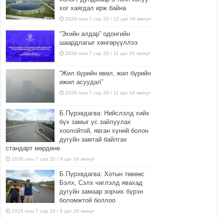
хог хаягдал ирж байна
2026 оны 7 сар 20 / 12 цаг 06 минут
“Эхийн алдар” одонгийн
шаардлагыг хөнгөрүүллээ
2026 оны 7 сар 20 / 11 цаг 51 минут
“Жил бүрийн өвөл, жил бүрийн
ижил асуудал”
2026 оны 7 сар 20 / 11 цаг 16 минут
Б.Пүрэвдагва: Нийслэлд хийх
бүх замыг ус зайлуулах
хоолойтой, явган хүний болон
дугуйн замтай байлгах
стандарт мөрдөнө
2026 оны 7 сар 20 / 9 цаг 24 минут
Б.Пүрэвдагва: Хотын төвөөс
Бэлх, Сэлх чиглэлд явахад
дугуйн замаар зорчих бүрэн
боломжтой боллоо
2026 оны 7 сар 20 / 9 цаг 20 минут