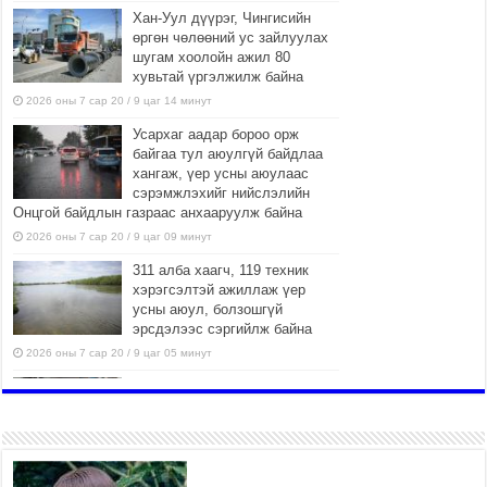
Хан-Уул дүүрэг, Чингисийн
өргөн чөлөөний ус зайлуулах
шугам хоолойн ажил 80
хувьтай үргэлжилж байна
2026 оны 7 сар 20 / 9 цаг 14 минут
Усархаг аадар бороо орж
байгаа тул аюулгүй байдлаа
хангаж, үер усны аюулаас
сэрэмжлэхийг нийслэлийн
Онцгой байдлын газраас анхааруулж байна
2026 оны 7 сар 20 / 9 цаг 09 минут
311 алба хаагч, 119 техник
хэрэгсэлтэй ажиллаж үер
усны аюул, болзошгүй
эрсдэлээс сэргийлж байна
2026 оны 7 сар 20 / 9 цаг 05 минут
Аяллаа зөв төлөвлөхийг
иргэдэд зөвлөж байна
2026 оны 7 сар 16 / 11 цаг 50 минут
Үер усны болзошгүй аюулаас