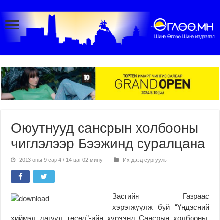
Оюутнууд сансрын холбооны
чиглэлээр Бээжинд суралцана
2013 оны 9 сар 4 / 14 цаг 02 минут
Их дээд сургууль
Засгийн Газраас
хэрэгжүүлж буй “Үндэсний
хиймэл дагуул төсөл”-ийн хүрээнд Сансрын холбооны