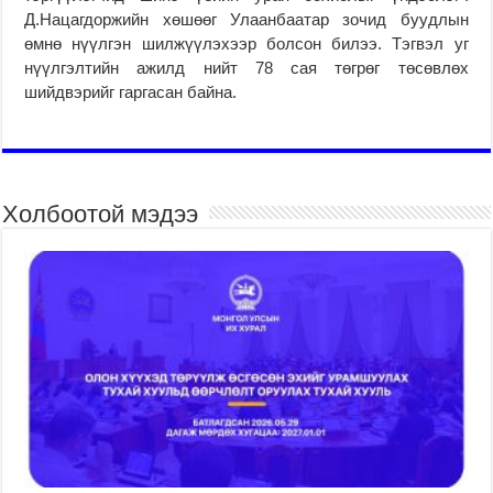
Д.Нацагдоржийн хөшөөг Улаанбаатар зочид буудлын
өмнө нүүлгэн шилжүүлэхээр болсон билээ. Тэгвэл уг
нүүлгэлтийн ажилд нийт 78 сая төгрөг төсөвлөх
шийдвэрийг гаргасан байна.
Холбоотой мэдээ