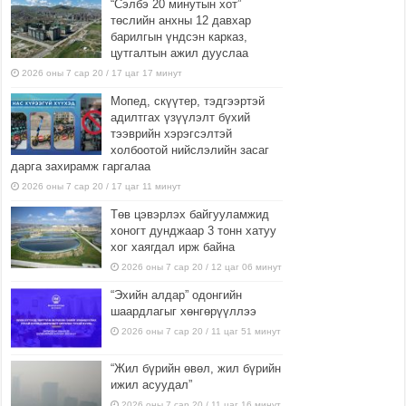
“Сэлбэ 20 минутын хот”
төслийн анхны 12 давхар
барилгын үндсэн карказ,
цутгалтын ажил дууслаа
2026 оны 7 сар 20 / 17 цаг 17 минут
Мопед, скүүтер, тэдгээртэй
адилтгах үзүүлэлт бүхий
тээврийн хэрэгсэлтэй
холбоотой нийслэлийн засаг
дарга захирамж гаргалаа
2026 оны 7 сар 20 / 17 цаг 11 минут
Төв цэвэрлэх байгууламжид
хоногт дунджаар 3 тонн хатуу
хог хаягдал ирж байна
2026 оны 7 сар 20 / 12 цаг 06 минут
“Эхийн алдар” одонгийн
шаардлагыг хөнгөрүүллээ
2026 оны 7 сар 20 / 11 цаг 51 минут
“Жил бүрийн өвөл, жил бүрийн
ижил асуудал”
2026 оны 7 сар 20 / 11 цаг 16 минут