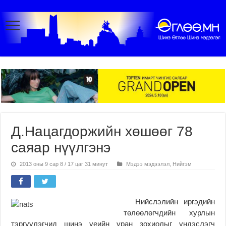
Д.Нацагдоржийн хөшөөг 78
саяар нүүлгэнэ
2013 оны 9 сар 8 / 17 цаг 31 минут
Мэдээ мэдээлэл
,
Нийгэм
Нийслэлийн иргэдийн
төлөөлөгчдийн хурлын
тэргүүлэгчид шинэ үеийн уран зохиолыг үндэслэгч