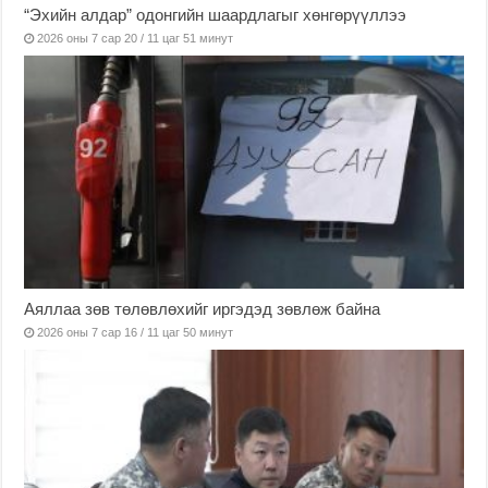
“Эхийн алдар” одонгийн шаардлагыг хөнгөрүүллээ
2026 оны 7 сар 20 / 11 цаг 51 минут
Аяллаа зөв төлөвлөхийг иргэдэд зөвлөж байна
2026 оны 7 сар 16 / 11 цаг 50 минут