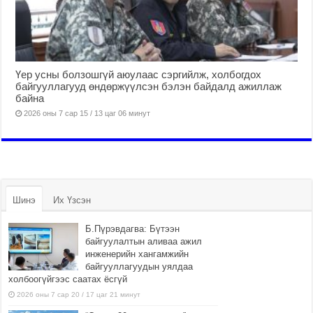
Үер усны болзошгүй аюулаас сэргийлж, холбогдох
байгууллагууд өндөржүүлсэн бэлэн байдалд ажиллаж
байна
2026 оны 7 сар 15 / 13 цаг 06 минут
Шинэ
Их Үзсэн
Б.Пүрэвдагва: Бүтээн
байгуулалтын аливаа ажил
инженерийн хангамжийн
байгууллагуудын уялдаа
холбоогүйгээс саатах ёсгүй
2026 оны 7 сар 20 / 17 цаг 21 минут