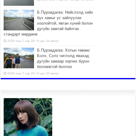
Б.Пүрэвдагва: Нийслэлд хийх
бүх замыг ус зайлуулах
хоолойтой, явган хүний болон
дугуйн замтай байлгах
стандарт мөрдөнө
2026 оны 7 сар 20 / 9 цаг 24 минут
Б.Пүрэвдагва: Хотын төвөөс
Бэлх, Сэлх чиглэлд явахад
дугуйн замаар зорчих бүрэн
боломжтой боллоо
2026 оны 7 сар 20 / 9 цаг 20 минут
Хан-Уул дүүрэг, Чингисийн
өргөн чөлөөний ус зайлуулах
шугам хоолойн ажил 80
хувьтай үргэлжилж байна
2026 оны 7 сар 20 / 9 цаг 14 минут
Усархаг аадар бороо орж
байгаа тул аюулгүй байдлаа
хангаж, үер усны аюулаас
сэрэмжлэхийг нийслэлийн