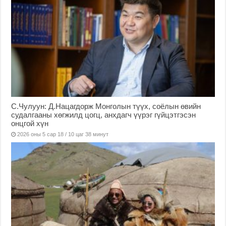
С.Чулуун: Д.Нацагдорж Монголын түүх, соёлын өвийн
судалгааны хөгжилд цогц, анхдагч үүрэг гүйцэтгэсэн
онцгой хүн
2026 оны 5 сар 18 / 10 цаг 38 минут