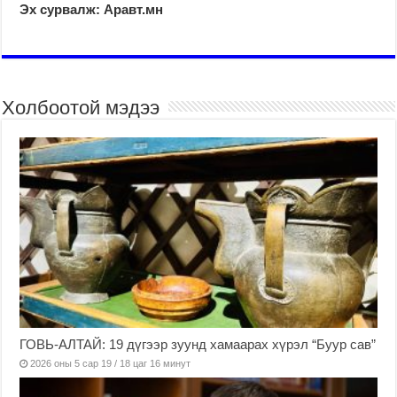
Эх сурвалж: Аравт.мн
Холбоотой мэдээ
ГОВЬ-АЛТАЙ: 19 дүгээр зуунд хамаарах хүрэл “Буур сав”
2026 оны 5 сар 19 / 18 цаг 16 минут