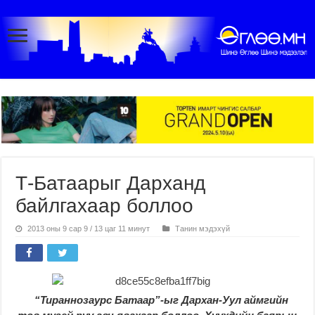
Т-Батаарыг Дарханд
байлгахаар боллоо
2013 оны 9 сар 9 / 13 цаг 11 минут
Танин мэдэхүй
“Тираннозаурс Батаар”-ыг Дархан-Уул аймгийн