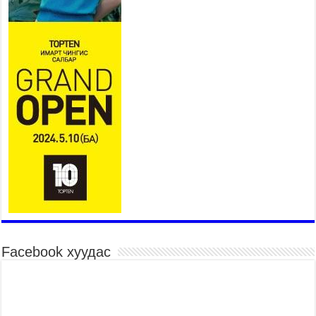
байна
2026 оны 7 сар 15 / 11 цаг 07 минут
Үндэсний их сурын харваанд 850 харваач цэц
мэргэнээ сорьж байна
2026 оны 7 сар 15 / 11 цаг 03 минут
Төв цэнгэлдэхийн эргэн тойронд
2026 оны 7 сар 15 / 10 цаг 58 минут
Үндэсний их баяр наадмын шагайн харваа
насанд хүрэгчдийн багийн харваагаар
үргэлжилж байна
2026 оны 7 сар 15 / 10 цаг 52 минут
Үндэсний их баяр наадмын хүчит бөхийн
барилдаан эхэллээ
2026 оны 7 сар 15 / 10 цаг 46 минут
Үндэсний хувцасны өдрийг тохиолдуулан
Facebook хуудас
“Дээлтэй монгол наадам” боллоо
2026 оны 7 сар 15 / 10 цаг 41 минут
МОНГОЛ УЛСЫН ЕРӨНХИЙ САЙД Н.УЧРАЛ
БАЯР НААДМЫН НЭЭЛТЭД ОРОЛЦОЖ,