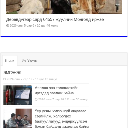
Дөрөвдүгээр сард 64597 жуулчин Монголд иржээ
2026 оны 5 сар 6 / 10 цаг 46 минут
Шинэ
Их Үзсэн
ЭМГЭНЭЛ
2026 оны 7 сар 19 / 15 цаг 15 минут
Аяллаа зөв төлөвлөхийг
иргэдэд зөвлөж байна
2026 оны 7 сар 16 / 11 цаг 50 минут
Үер усны болзошгүй аюулаас
сэргийлж, холбогдох
байгууллагууд өндөржүүлсэн
бэлэн байдалд ажиллаж байна