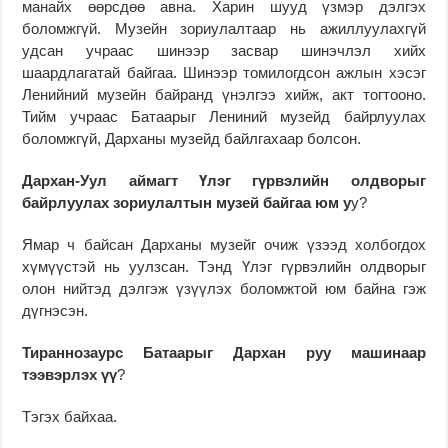
манайх өөрсдөө авна. Харин шууд үзмэр дэлгэх
боломжгүй. Музейн зориулалтаар нь ажиллуулахгүй
удсан учраас шинээр засвар шинэчлэл хийх
шаардлагатай байгаа. Шинээр томилогдсон ажлын хэсэг
Ленийний музейн байранд үнэлгээ хийж, акт тогтооно.
Тийм учраас Батаарыг Лениний музейд байрлуулах
боломжгүй, Дарханы музейд байлгахаар болсон.
Дархан-Уул аймагт Үлэг гүрвэлийн олдворыг
байрлуулах зориулалтын музей байгаа юм у
у?
Ямар ч байсан Дарханы музейг очиж үзээд холбогдох
хүмүүстэй нь уулзсан. Тэнд Үлэг гүрвэлийн олдворыг
олон нийтэд дэлгэж үзүүлэх боломжтой юм байна гэж
дүгнэсэн.
Тираннозаурс Батаарыг Дархан руу машинаар
тээвэрлэх үү
?
Тэгэх байхаа.