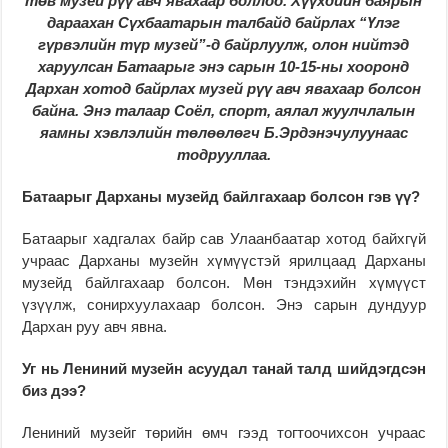
төв музей рүү авч явахаар боллоо. Хүүхдийн баярын
дараахан Сүхбаатарын талбайд байрлах “Үлэг
гүрвэлийн түр музей”-д байрлуулж, олон нийтэд
харуулсан Батаарыг энэ сарын 10-15-ны хооронд
Дархан хотод байрлах музей рүү авч явахаар болсон
байна. Энэ талаар Соёл, спорт, аялал жуулчлалын
яамны хэвлэлийн төлөөлөгч Б.Эрдэнэчулуунаас
тодрууллаа.
Батаарыг Дарханы музейд байлгахаар болсон гэв үү?
Батаарыг хадгалах байр сав Улаанбаатар хотод байхгүй
учраас Дарханы музейн хүмүүстэй ярилцаад Дарханы
музейд байлгахаар болсон. Мөн тэндэхийн хүмүүст
үзүүлж, сонирхуулахаар болсон. Энэ сарын дундуур
Дархан руу авч явна.
Уг нь Лениний музейн асуудал танай талд шийдэгдсэн
биз дээ?
Лениний музейг төрийн өмч гээд тогтоочихсон учраас