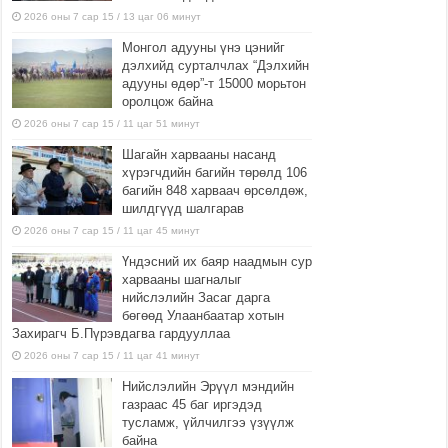
2026 оны 7 сар 15 / 13 цаг 06 минут
Монгол адууны үнэ цэнийг
дэлхийд сурталчлах “Дэлхийн
адууны өдөр”-т 15000 морьтон
оролцож байна
2026 оны 7 сар 15 / 11 цаг 51 минут
Шагайн харвааны насанд
хүрэгчдийн багийн төрөлд 106
багийн 848 харваач өрсөлдөж,
шилдгүүд шалгарав
2026 оны 7 сар 15 / 11 цаг 45 минут
Үндэсний их баяр наадмын сур
харвааны шагналыг
нийслэлийн Засаг дарга
бөгөөд Улаанбаатар хотын
Захирагч Б.Пүрэвдагва гардууллаа
2026 оны 7 сар 15 / 11 цаг 41 минут
Нийслэлийн Эрүүл мэндийн
газраас 45 баг иргэдэд
тусламж, үйлчилгээ үзүүлж
байна