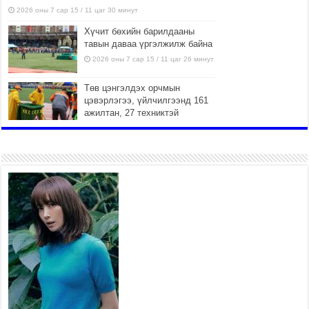
2026 оны 7 сар 15 / 11 цаг 30 минут
Хүчит бөхийн барилдааны
тавын даваа үргэлжилж байна
2026 оны 7 сар 15 / 11 цаг 26 минут
Төв цэнгэлдэх орчмын
цэвэрлэгээ, үйлчилгээнд 161
ажилтан, 27 техниктэй
ажиллаж байна
2026 оны 7 сар 15 / 11 цаг 22 минут
Наадмын амралтын өдрүүдэд
нийслэлийн эрүүл мэндийн
байгууллагууд дараах
хуваарийн дагуу ажиллана
2026 оны 7 сар 15 / 11 цаг 18 минут
Үндэсний их баяр наадам
эхэллээ
2026 оны 7 сар 15 / 11 цаг 14 минут
Үер усны аюулаас сэргийлж, нийслэлийн Онцгой
байдлын газрын 162 алба хаагч үүрэг гүйцэтгэж