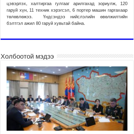
цэвэрлэх, халтиргаа гулгааг арилгахад зориулж, 120
гаруй хүн, 11 техник хэрэгсэл, 6 портер машин гаргахаар
төлөвлөжээ. Үндсэндээ нийслэлийн өвөлжилтийн
бэлтгэл ажил 80 гаруй хувьтай байна.
Холбоотой мэдээ