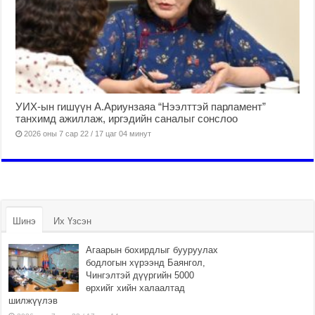
УИХ-ын гишүүн А.Ариунзаяа “Нээлттэй парламент”
танхимд ажиллаж, иргэдийн саналыг сонслоо
2026 оны 7 сар 22 / 17 цаг 04 минут
Шинэ
Их Үзсэн
Агаарын бохирдлыг бууруулах
бодлогын хүрээнд Баянгол,
Чингэлтэй дүүргийн 5000
өрхийг хийн халаалтад
шилжүүлэв