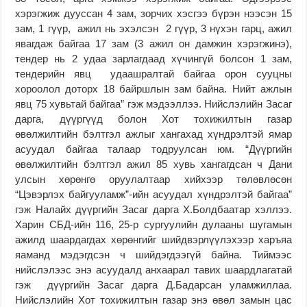
хэрэгжиж дууссан 4 зам, зорчих хэсгээ бүрэн нээсэн 15
зам, 1 гүүр, ажил нь эхэлсэн 2 гүүр, 3 нүхэн гарц, ажил
явагдаж байгаа 17 зам (3 ажил он дамжин хэрэгжинэ),
тендер нь 2 удаа зарлагдаад хүчингүй болсон 1 зам,
тендерийн явц удаашралтай байгаа орон сууцны
хороолол доторх 18 байршлын зам байна. Нийт ажлын
явц 75 хувьтай байгаа” гэж мэдээллээ. Нийслэлийн Засаг
дарга, дүүргүүд болон Хот тохижилтын газар
өвөлжилтийн бэлтгэл ажлыг хангахад хүндрэлтэй ямар
асуудал байгаа талаар тодруулсан юм. “Дүүргийн
өвөлжилтийн бэлтгэл ажил 85 хувь хангагдсан ч Дани
улсын хөрөнгө оруулалтаар хийхээр төлөвлөсөн
“Цэвэрлэх байгууламж”-ийн асуудал хүндрэлтэй байгаа”
гэж Налайх дүүргийн Засаг дарга Х.Болдбаатар хэллээ.
Харин СБД-ийн 116, 25-р сургуулийн дулааны шугамын
ажилд шаардагдах хөрөнгийг шийдвэрлүүлэхээр харъяа
яаманд мэдэгдсэн ч шийдэгдээгүй байна. Тиймээс
нийслэлээс энэ асуудалд анхаарал тавих шаардлагатай
гэж дүүргийн Засаг дарга Д.Бадарсан уламжиллаа.
Нийслэлийн Хот тохижилтын газар энэ өвөл замын цас