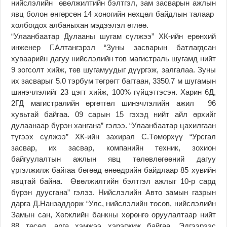
нийслэлийн өвөлжилтийн бэлтгэл, зам засварын ажлын
явц болон өнгөрсөн 14 хоногийн нөхцөл байдлын талаар
холбогдох албаныхан мэдээлэл өглөө.
“Улаанбаатар Дулааны шугам сүлжээ” ХК-ийн ерөнхий
инженер Г.Алтангэрэл “Зуны засварын батлагдсан
хуваарийн дагуу нийслэлийн төв магистраль шугамд нийт
9 зогсолт хийж, төв шугамуудыг дүүргэж, залгалаа. Зуны
их засварыг 5.0 тэрбум төгрөгт багтаан, 3350.7 м шугамын
шинэчлэлийг 23 цэгт хийж, 100% гүйцэтгэсэн. Харин 6Д,
2ГД магистралийн өргөтгөл шинэчлэлийн ажил 96
хувьтай байгаа. 09 сарын 15 гэхэд нийт айл өрхийг
дулаанаар бүрэн хангана” гэлээ. “Улаанбаатар цахилгаан
түгээх сүлжээ” ХК-ийн захирал С.Төмөрхүү “Урсгал
засвар, их засвар, компанийн техник, зохион
байгуулалтын ажлын явц төлөвлөгөөний дагуу
үргэлжилж байгаа бөгөөд өнөөдрийн байдлаар 85 хувийн
явцтай байна. Өвөлжилтийн бэлтгэл ажлыг 10-р сард
бүрэн дуусгана” гэлээ. Нийслэлийн Авто замын газрын
дарга Д.Нанзаддорж “Улс, нийслэлийн төсөв, нийслэлийн
Замын сан, Хөгжлийн банкны хөрөнгө оруулалтаар нийт
88 төсөл, арга хэмжээ хэрэгжиж байгаа. Эдгээрээс