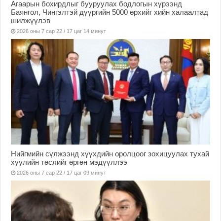
Агаарын бохирдлыг бууруулах бодлогын хүрээнд
Баянгол, Чингэлтэй дүүргийн 5000 өрхийг хийн халаалтад
шилжүүлэв
2026 оны 7 сар 22 / 17 цаг 14 минут
Нийгмийн сүлжээнд хүүхдийн оролцоог зохицуулах тухай
хуулийн төслийг өргөн мэдүүллээ
2026 оны 7 сар 22 / 17 цаг 09 минут