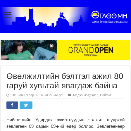
Өвөлжилтийн бэлтгэл ажил 80
гаруй хувьтай явагдаж байна
2013 оны 9 сар 9 / 16 цаг 27 минут
Мэдээ мэдээлэл
,
Нийгэм
Нийслэлийн Удирдах ажилтнуудын ээлжит шуурхай
зөвлөгөөн 09 сарын 09-ний өдөр боллоо. Зөвлөгөөнөөр