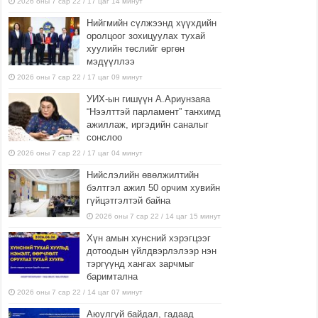
2026 оны 7 сар 22 / 17 цаг 14 минут
Нийгмийн сүлжээнд хүүхдийн
оролцоог зохицуулах тухай
хуулийн төслийг өргөн
мэдүүллээ
2026 оны 7 сар 22 / 17 цаг 09 минут
УИХ-ын гишүүн А.Ариунзаяа
“Нээлттэй парламент” танхимд
ажиллаж, иргэдийн саналыг
сонслоо
2026 оны 7 сар 22 / 17 цаг 04 минут
Нийслэлийн өвөлжилтийн
бэлтгэл ажил 50 орчим хувийн
гүйцэтгэлтэй байна
2026 оны 7 сар 22 / 14 цаг 15 минут
Хүн амын хүнсний хэрэгцээг
дотоодын үйлдвэрлэлээр нэн
тэргүүнд хангах зарчмыг
баримтална
2026 оны 7 сар 22 / 14 цаг 07 минут
Аюулгүй байдал, гадаад