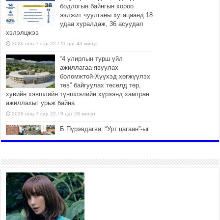
бодлогын байнгын хороо
ээлжит чуулганы хугацаанд 18
удаа хуралдаж, 36 асуудал
хэлэлцжээ
2026 оны 7 сар 22 / 11 цаг 43 минут
“4 улирлын турш үйл
ажиллагаа явуулах
боломжтой-Хүүхэд хөгжүүлэх
төв” байгуулах төсөлд төр,
хувийн хэвшлийн түншлэлийн хүрээнд хамтран
ажиллахыг урьж байна
2026 оны 7 сар 22 / 9 цаг 28 минут
Б.Пүрэвдагва: “Урт цагаан”-ыг
залуучууд чөлөөт цагаа
өнгөрүүлдэг, жуулчид зорьж
ирдэг цэг болгоно
2026 оны 7 сар 21 / 16 цаг 47 минут
Тусгай замын автобус /BRT/
төслийн удирдах хорооны
ээлжит хуралдаан боллоо
2026 оны 7 сар 21 / 16 цаг 43 минут