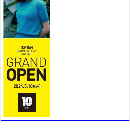
Ерөнхий сайд Н.Учрал БНХАУ-
аас Монгол Улсад суугаа
Элчин сайд Шэнь
Миньжюанийг хүлээн авч
уулзав
2026 оны 7 сар 21 / 16 цаг 39 минут
БҮГД НАЙРАМДАХ ТАЖИКИСТАН УЛСТАЙ
ЭДИЙН ЗАСГИЙН ХАМТЫН АЖИЛЛАГААГ
ӨРГӨЖҮҮЛНЭ
2026 оны 7 сар 21 / 16 цаг 34 минут
26,992 суралцагч хотхоны бага сургуульд, 8100
суралцагч төрөлжсөн ахлах сургуульд
суралцана
2026 оны 7 сар 21 / 13 цаг 43 минут
COP17 хурлын үеэрх замын хөдөлгөөн, нийтийн
тээврийн зохицуулалт, сургууль, цэцэрлэг, зах,
худалдааны төвийн ажиллах хуваарийг гаргаж,
иргэдэд мэдээлэхийг үүрэг болголоо
2026 оны 7 сар 21 / 11 цаг 59 минут
Гэр бүлийн хэрэг шүүхэд хянан шийдвэрлэх
тухай хуулиар хүүхдийн дээд ашиг сонирхлыг